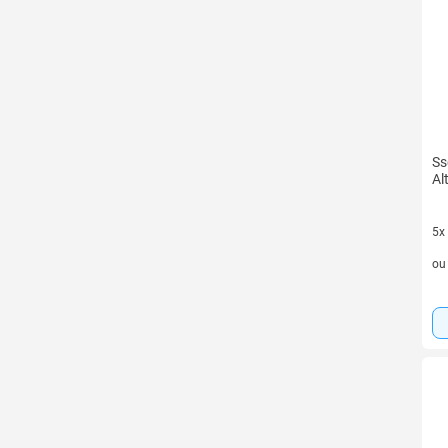
Ss
Al
5x
5 v
o