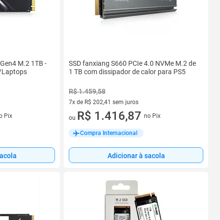
Gen4 M.2 1TB -
SSD fanxiang S660 PCIe 4.0 NVMe M.2 de
/Laptops
1 TB com dissipador de calor para PS5
R$ 1.459,58
7x de R$ 202,41 sem juros
7 vez de R$ 202,41 sem juros
R$ 1.416,87
o Pix
no Pix
ou
Compra Internacional
sacola
Adicionar à sacola