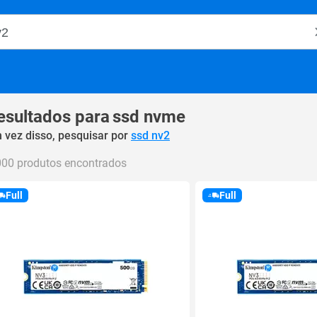
o Magalu
esultados para
ssd nvme
 vez disso, pesquisar por
ssd nv2
000 produtos encontrados
Full
Full