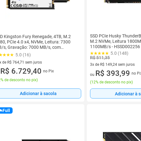
SSD PCIe Husky ThunderB
D Kingston Fury Renegade, 4TB, M.2
M.2 NVMe, Leitura 1800M
80, PCIe 4.0 x4, NVMe, Leitura: 7300
1100MB/s - HSSD002256
/s, Gravação: 7000 MB/s, com
ssipador, Compatível com PS5 -
5.0 (148)
5.0 (16)
R$ 511,35
YRDK/...
x de R$ 764,71 sem juros
3x de R$ 149,24 sem juros
vez de R$ 764,71 sem juros
R$ 6.729,40
no Pix
3 vez de R$ 149,24 sem juros
R$ 393,99
u
no Pi
ou
% de desconto no pix
)
(
12% de desconto no pix
)
Adicionar à sacola
Adicionar à 
Full