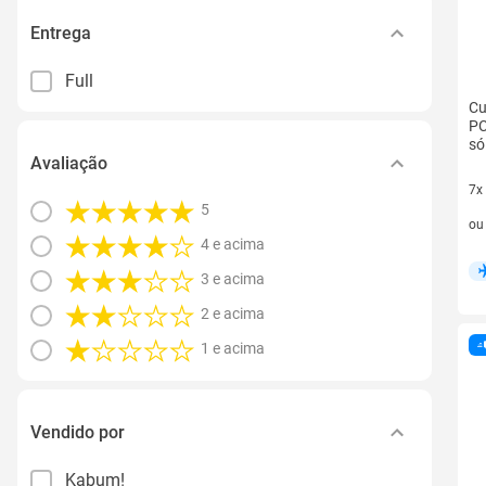
Entrega
Full
Cu
PC
só
Avaliação
7x
5
7 v
o
4 e acima
3 e acima
2 e acima
1 e acima
Vendido por
Kabum!