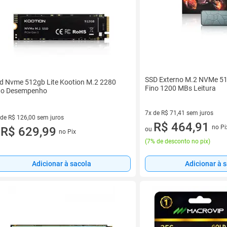
SSD Externo M.2 NVMe 
d Nvme 512gb Lite Kootion M.2 2280
Fino 1200 MBs Leitura
to Desempenho
7x de R$ 71,41 sem juros
 de R$ 126,00 sem juros
7 vez de R$ 71,41 sem juros
R$ 464,91
no Pi
ez de R$ 126,00 sem juros
R$ 629,99
ou
no Pix
u
(
7% de desconto no pix
)
Adicionar à sacola
Adicionar à 