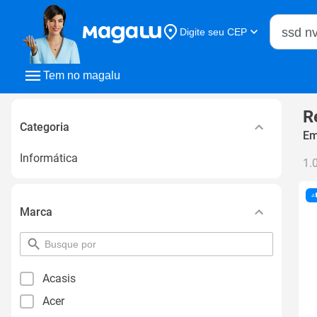
Buscar n
Digite seu CEP
Buscar
Tem no magalu
R
Categoria
Em
Informática
1.
Marca
pesquisar
por
filtro
Acasis
Acer