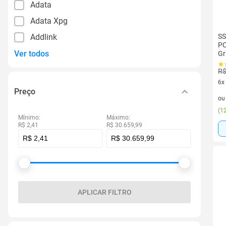
Adata
Adata Xpg
Addlink
SS
PC
Ver todos
Gr
R$
6x
Preço
6 v
o
(
12
Mínimo:
Máximo:
R$ 2,41
R$ 30.659,99
APLICAR FILTRO