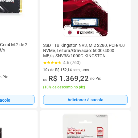
Gen4 M.2 de 2
SSD 1TB Kingston NV3, M.2 2280, PCIe 4.0
B/s
NVMe, Leitura/Gravação: 6000/4000
MB/s, SNV3S/1000G KINGSTON
4.6 (760)
10x de R$ 152,14 sem juros
10 vez de R$ 152,14 sem juros
R$ 1.369,22
o Pix
no Pix
ou
(
10% de desconto no pix
)
Adicionar à sacola
sacola