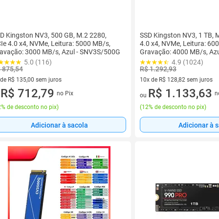
D Kingston NV3, 500 GB, M.2 2280,
SSD Kingston NV3, 1 TB, 
Ie 4.0 x4, NVMe, Leitura: 5000 MB/s,
4.0 x4, NVMe, Leitura: 60
avação: 3000 MB/s, Azul - SNV3S/500G
Gravação: 4000 MB/s, Azu
SNV3S/1000G
5.0 (116)
4.9 (1024)
 875,54
R$ 1.292,93
 de R$ 135,00 sem juros
10x de R$ 128,82 sem juros
ez de R$ 135,00 sem juros
R$ 712,79
10 vez de R$ 128,82 sem juro
R$ 1.133,63
no Pix
n
u
ou
% de desconto no pix
)
(
12% de desconto no pix
)
Adicionar à sacola
Adicionar à 