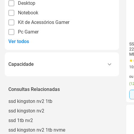
Desktop
Notebook
Kit de Acessórios Gamer
Pc Gamer
Ver todos
SS
22
MB
Di
Capacidade
SF
10
10 
Abaixo de 256gb
o
(
12
256gb a 511gb
Consultas Relacionadas
512gb a 999gb
ssd kingston nv2 1tb
1tb
ssd kingston nv2
Ssd Nvme de 1 Tb
ssd 1tb nv2
Ver todos
ssd kingston nv2 1tb nvme