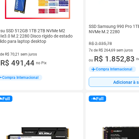
SSD Samsung 990 Pro 1TB 
su SSD 512GB 1TB 2TB NVMe M2
NVMe M.2 2280
Ie3.0 M.2 2280 Disco rígido de estado
lido para laptop desktop
R$ 2.035,78
7x de R$ 264,69 sem juros
 de R$ 70,21 sem juros
7 vez de R$ 264,69 sem juros
R$ 1.852,83
n
ou
ez de R$ 70,21 sem juros
R$ 491,44
no Pix
u
Compra Internacional
Compra Internacional
Adicionar à 
Full
Full