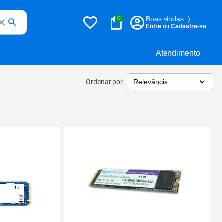
0
Boas vindas :)
Entre ou Cadastre-se
Atendimento
Ordenar por