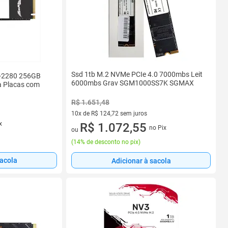
Ssd 1tb M.2 NVMe PCIe 4.0 7000mbs Leit
-2280 256GB
6000mbs Grav SGM1000SS7K SGMAX
a Placas com
R$ 1.651,48
10x de R$ 124,72 sem juros
x
10 vez de R$ 124,72 sem juros
R$ 1.072,55
no Pix
ou
(
14% de desconto no pix
)
sacola
Adicionar à sacola