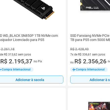
D WD_BLACK SN850P 1TB NVMe com
SSD Fanxiang NVMe PCIe 
ssipador Licenciado para PS5
TB para PS5 com 5000 M
 2.261,18
R$ 2.428,40
 de R$ 313,62 sem juros
7x de R$ 336,61 sem juros
ez de R$ 313,62 sem juros
R$ 2.195,37
7 vez de R$ 336,61 sem juros
R$ 2.356,26
no Pix
n
u
ou
Compra Internacional
Compra Internacional
Adicionar à sacola
Adicionar à 