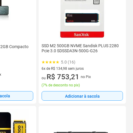
SSD M2 500GB NVME Sandisk PLUS 2280
512GB Compacto
Pcie 3.0 SDSSDA3N-500G-G26
5.0 (16)
6x de R$ 134,98 sem juros
x
6 vez de R$ 134,98 sem juros
R$ 753,21
no Pix
ou
(
7% de desconto no pix
)
sacola
Adicionar à sacola