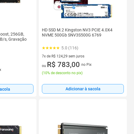
HD SSD M.2 Kingston NV3 PCIE 4.0X4
oost, 256GB,
NVME 500Gb SNV3S500G 6769
B/s, Gravação
5.0 (116)
7x de R$ 124,29 sem juros
7 vez de R$ 124,29 sem juros
R$ 783,00
no Pix
ou
x
(
10% de desconto no pix
)
Adicionar à sacola
sacola