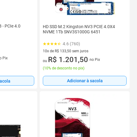
- PCIe 4.0
HD SSD M.2 Kingston NV3 PCIE 4.0X4
NVME 1Tb SNV3S1000G 6451
4.6 (760)
10x de R$ 133,50 sem juros
10 vez de R$ 133,50 sem juros
R$ 1.201,50
o Pix
no Pix
ou
(
10% de desconto no pix
)
Adicionar à sacola
sacola