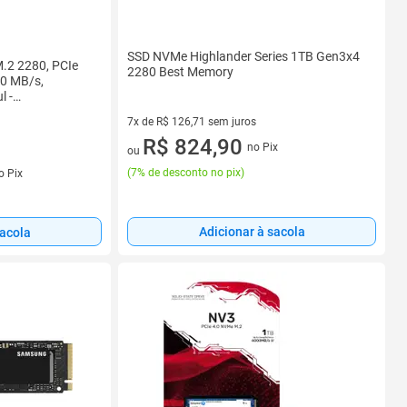
SSD NVMe Highlander Series 1TB Gen3x4
M.2 2280, PCIe
2280 Best Memory
00 MB/s,
l -
7x de R$ 126,71 sem juros
7 vez de R$ 126,71 sem juros
R$ 824,90
no Pix
ou
s
(
7% de desconto no pix
)
o Pix
Adicionar à sacola
sacola