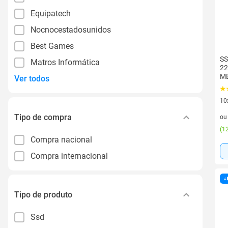
Equipatech
Nocnocestadosunidos
Best Games
SS
Matros Informática
22
MB
Ver todos
Di
SF
10
10 
Tipo de compra
o
(
12
Compra nacional
Compra internacional
Tipo de produto
Ssd