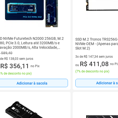
D NVMe Futuretech N2000 256GB, M.2
SSD M.2 Tronos TRS256G
80, PCIe 3.0, Leitura até 3200MB/s e
NVMe OEM - (Apenas par
avação 2000MB/s, Alta Velocidade,
Slot M.2)
000-256
 589,40
3x de R$ 147,34 sem juros
 de R$ 138,03 sem juros
3 vez de R$ 147,34 sem juros
R$ 411,08
no Pi
ez de R$ 138,03 sem juros
R$ 356,11
ou
no Pix
u
(
7% de desconto no pix
)
% de desconto no pix
)
Adicionar à 
Adicionar à sacola