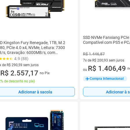
SSD NVMe Fanxiang PCIe 
Compatível com PS5 e PC
D Kingston Fury Renegade, 1TB, M.2
80, PCIe 4.0 x4, NVMe, Leitura: 7300
/s, Gravação: 6000MB/s, com
R$ 1.446,87
ssipador, Compatível com PS5 -
4.9 (88)
7x de R$ 200,93 sem juros
YRSK/1...
x de R$ 290,59 sem juros
7 vez de R$ 200,93 sem juros
R$ 1.406,49
n
ou
vez de R$ 290,59 sem juros
R$ 2.557,17
no Pix
u
Compra Internacional
% de desconto no pix
)
Adicionar à sacola
Adicionar à 