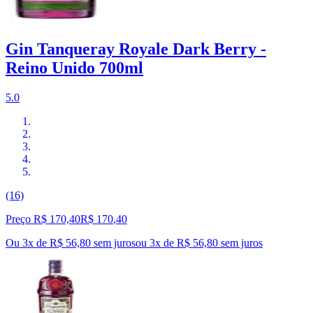
Gin Tanqueray Royale Dark Berry -
Reino Unido 700ml
5.0
(16)
Preço R$ 170,40
R$
170
,
40
Ou 3x de R$ 56,80 sem juros
ou
3
x de
R$ 56,80
sem juros