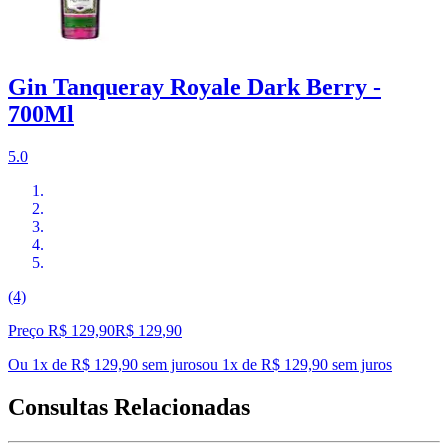
Gin Tanqueray Royale Dark Berry -
700Ml
5.0
(4)
Preço R$ 129,90
R$
129
,
90
Ou 1x de R$ 129,90 sem juros
ou
1
x de
R$ 129,90
sem juros
Consultas Relacionadas