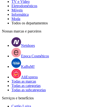
TV e Vídeo
Eletrodomésticos
Móveis
Informática
Moda
Todos os departamentos
Nossas marcas e parceiros
Netshoes
Epoca Cosméticos
KaBuM!
AliExpress
Todas as marcas
Todas as categorias
Todas as subcategorias
Serviços e benefícios
Cartão Luiza