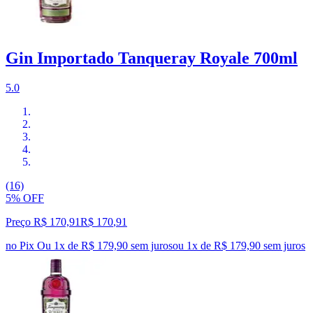
Gin Importado Tanqueray Royale 700ml
5.0
(16)
5% OFF
Preço R$ 170,91
R$
170
,
91
no Pix
Ou 1x de R$ 179,90 sem juros
ou
1
x de
R$ 179,90
sem juros