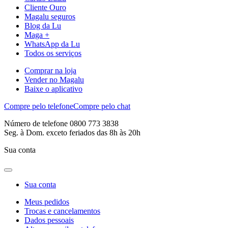
Cliente Ouro
Magalu seguros
Blog da Lu
Maga +
WhatsApp da Lu
Todos os serviços
Comprar na loja
Vender no Magalu
Baixe o aplicativo
Compre pelo telefone
Compre pelo chat
Número de telefone 0800 773 3838
Seg. à Dom. exceto feriados das 8h às 20h
Sua conta
Sua conta
Meus pedidos
Trocas e cancelamentos
Dados pessoais