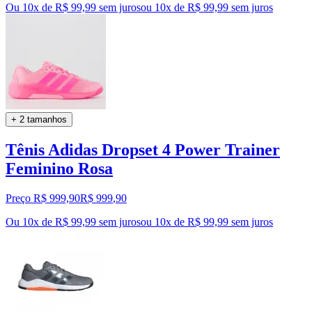
Ou 10x de R$ 99,99 sem juros
ou
10
x de
R$ 99,99
sem juros
+ 2 tamanhos
Tênis Adidas Dropset 4 Power Trainer
Feminino Rosa
Preço R$ 999,90
R$
999
,
90
Ou 10x de R$ 99,99 sem juros
ou
10
x de
R$ 99,99
sem juros