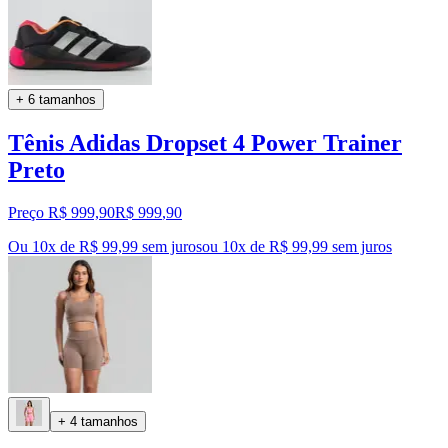
+ 6 tamanhos
Tênis Adidas Dropset 4 Power Trainer
Preto
Preço R$ 999,90
R$
999
,
90
Ou 10x de R$ 99,99 sem juros
ou
10
x de
R$ 99,99
sem juros
+ 4 tamanhos