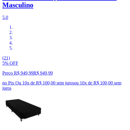
Masculino
5.0
(21)
5% OFF
Preço R$ 949,99
R$
949
,
99
no Pix
Ou 10x de R$ 100,00 sem juros
ou
10
x de
R$ 100,00
sem
juros