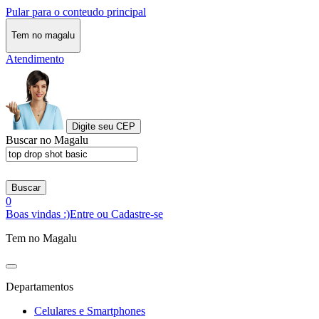
Pular para o conteudo principal
Tem no magalu
Atendimento
Digite seu CEP
Buscar no Magalu
Buscar
0
Boas vindas :)
Entre ou Cadastre-se
Tem no Magalu
Departamentos
Celulares e Smartphones