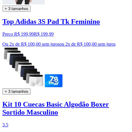
+ 3 tamanhos
Top Adidas 3S Pad Tk Feminino
Preço R$ 199,99
R$
199
,
99
Ou 2x de R$ 100,00 sem juros
ou
2
x de
R$ 100,00
sem juros
+ 3 tamanhos
Kit 10 Cuecas Basic Algodão Boxer
Sortido Masculino
3.5