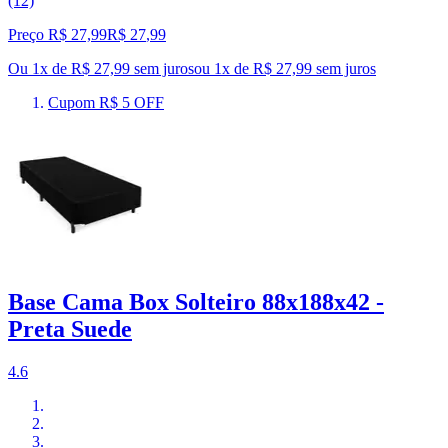
(12)
Preço R$ 27,99
R$
27
,
99
Ou 1x de R$ 27,99 sem juros
ou
1
x de
R$ 27,99
sem juros
Cupom R$ 5 OFF
Base Cama Box Solteiro 88x188x42 -
Preta Suede
4.6