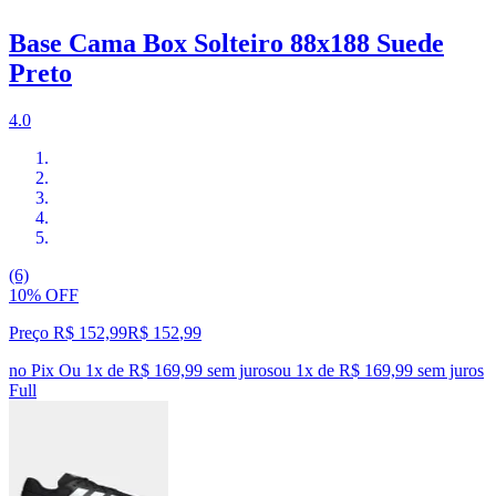
Base Cama Box Solteiro 88x188 Suede
Preto
4.0
(6)
10% OFF
Preço R$ 152,99
R$
152
,
99
no Pix
Ou 1x de R$ 169,99 sem juros
ou
1
x de
R$ 169,99
sem juros
Full