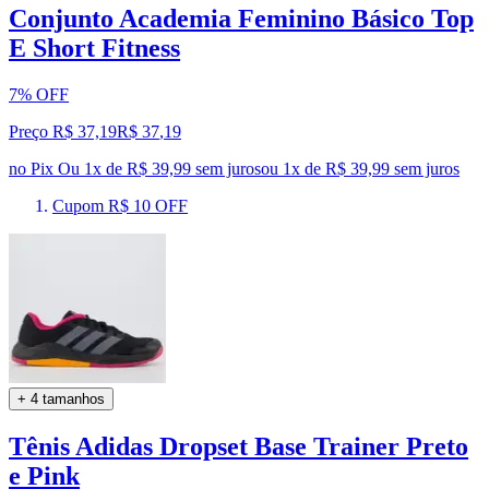
Conjunto Academia Feminino Básico Top
E Short Fitness
7% OFF
Preço R$ 37,19
R$
37
,
19
no Pix
Ou 1x de R$ 39,99 sem juros
ou
1
x de
R$ 39,99
sem juros
Cupom R$ 10 OFF
+ 4 tamanhos
Tênis Adidas Dropset Base Trainer Preto
e Pink