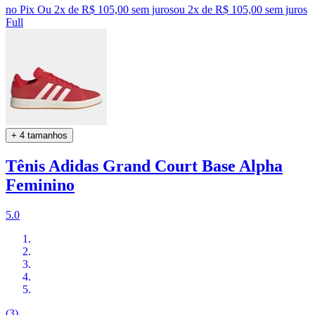
no Pix
Ou 2x de R$ 105,00 sem juros
ou
2
x de
R$ 105,00
sem juros
Full
+ 4 tamanhos
Tênis Adidas Grand Court Base Alpha
Feminino
5.0
(3)