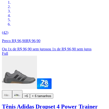
(42)
Preço R$ 96,90
R$
96
,
90
Ou 1x de R$ 96,90 sem juros
ou
1
x de
R$ 96,90
sem juros
Full
+6
+ 6 tamanhos
Tênis Adidas Dropset 4 Power Trainer