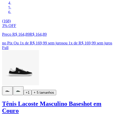
(168)
3% OFF
Preço R$ 164,89
R$
164
,
89
no Pix
Ou 1x de R$ 169,99 sem juros
ou
1
x de
R$ 169,99
sem juros
Full
+1
+ 5 tamanhos
Tênis Lacoste Masculino Baseshot em
Couro