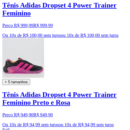
Tênis Adidas Dropset 4 Power Trainer
Feminino
Preço R$ 999,99
R$
999
,
99
Ou 10x de R$ 100,00 sem juros
ou
10
x de
R$ 100,00
sem juros
+ 5 tamanhos
Tênis Adidas Dropset 4 Power Trainer
Feminino Preto e Rosa
Preço R$ 949,90
R$
949
,
90
Ou 10x de R$ 94,99 sem juros
ou
10
x de
R$ 94,99
sem juros
Full