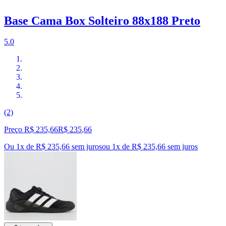
Base Cama Box Solteiro 88x188 Preto
5.0
(2)
Preço R$ 235,66
R$
235
,
66
Ou 1x de R$ 235,66 sem juros
ou
1
x de
R$ 235,66
sem juros