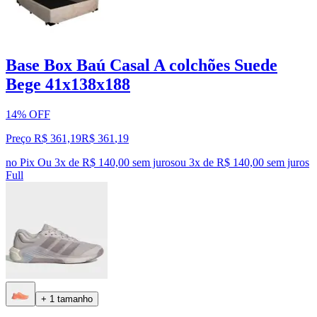
Base Box Baú Casal A colchões Suede
Bege 41x138x188
14% OFF
Preço R$ 361,19
R$
361
,
19
no Pix
Ou 3x de R$ 140,00 sem juros
ou
3
x de
R$ 140,00
sem juros
Full
+ 1 tamanho