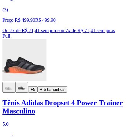
(3)
Preço R$ 499,90
R$
499
,
90
Ou 7x de R$ 71,41 sem juros
ou
7
x de
R$ 71,41
sem juros
Full
+5
+ 6 tamanhos
Tênis Adidas Dropset 4 Power Trainer
Masculino
5.0