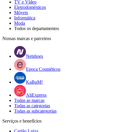
TV e Vídeo
Eletrodomésticos
Móveis
Informática
Moda
Todos os departamentos
Nossas marcas e parceiros
Netshoes
Epoca Cosméticos
KaBuM!
AliExpress
Todas as marcas
Todas as categorias
Todas as subcategorias
Serviços e benefícios
Cartão Luiza