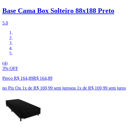
Base Cama Box Solteiro 88x188 Preto
5.0
(4)
3% OFF
Preço R$ 164,89
R$
164
,
89
no Pix
Ou 1x de R$ 169,99 sem juros
ou
1
x de
R$ 169,99
sem juros