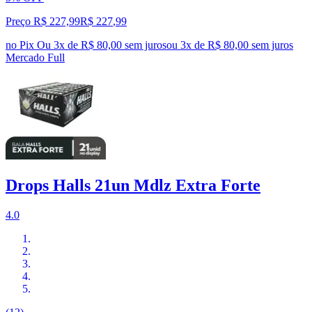
Preço R$ 227,99
R$
227
,
99
no Pix
Ou 3x de R$ 80,00 sem juros
ou
3
x de
R$ 80,00
sem juros
Mercado Full
Drops Halls 21un Mdlz Extra Forte
4.0