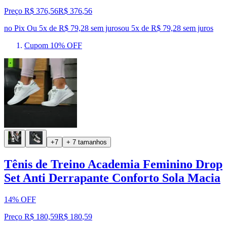
Preço R$ 376,56
R$
376
,
56
no Pix
Ou 5x de R$ 79,28 sem juros
ou
5
x de
R$ 79,28
sem juros
Cupom 10% OFF
+7
+ 7 tamanhos
Tênis de Treino Academia Feminino Drop
Set Anti Derrapante Conforto Sola Macia
14% OFF
Preço R$ 180,59
R$
180
,
59