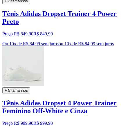
+ 2 tamanhos
Tênis Adidas Dropset Trainer 4 Power
Preto
Preço R$ 849,90
R$
849
,
90
Ou 10x de R$ 84,99 sem juros
ou
10
x de
R$ 84,99
sem juros
+ 5 tamanhos
Tênis Adidas Dropset 4 Power Trainer
Feminino Off-White e Cinza
Preço R$ 999,90
R$
999
,
90