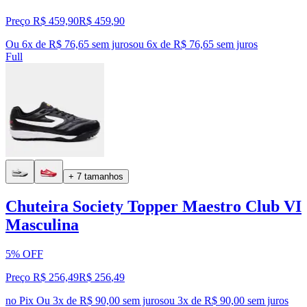
Preço R$ 459,90
R$
459
,
90
Ou 6x de R$ 76,65 sem juros
ou
6
x de
R$ 76,65
sem juros
Full
+ 7 tamanhos
Chuteira Society Topper Maestro Club VI
Masculina
5% OFF
Preço R$ 256,49
R$
256
,
49
no Pix
Ou 3x de R$ 90,00 sem juros
ou
3
x de
R$ 90,00
sem juros