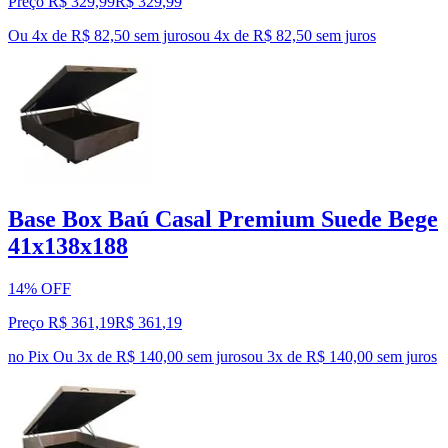
Preço R$ 329,99
R$
329
,
99
Ou 4x de R$ 82,50 sem juros
ou
4
x de
R$ 82,50
sem juros
Base Box Baú Casal Premium Suede Bege
41x138x188
14% OFF
Preço R$ 361,19
R$
361
,
19
no Pix
Ou 3x de R$ 140,00 sem juros
ou
3
x de
R$ 140,00
sem juros