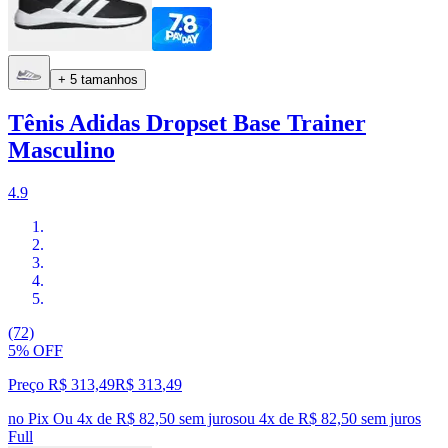
+ 5 tamanhos
Tênis Adidas Dropset Base Trainer
Masculino
4.9
(72)
5% OFF
Preço R$ 313,49
R$
313
,
49
no Pix
Ou 4x de R$ 82,50 sem juros
ou
4
x de
R$ 82,50
sem juros
Full