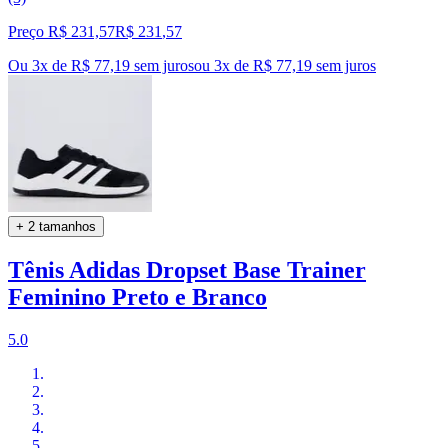
Preço R$ 231,57
R$
231
,
57
Ou 3x de R$ 77,19 sem juros
ou
3
x de
R$ 77,19
sem juros
+ 2 tamanhos
Tênis Adidas Dropset Base Trainer
Feminino Preto e Branco
5.0