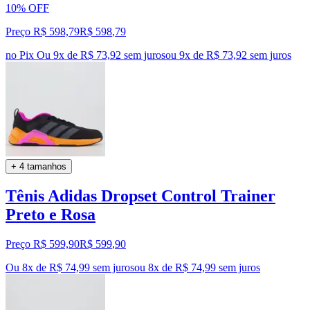
10% OFF
Preço R$ 598,79
R$
598
,
79
no Pix
Ou 9x de R$ 73,92 sem juros
ou
9
x de
R$ 73,92
sem juros
+ 4 tamanhos
Tênis Adidas Dropset Control Trainer
Preto e Rosa
Preço R$ 599,90
R$
599
,
90
Ou 8x de R$ 74,99 sem juros
ou
8
x de
R$ 74,99
sem juros