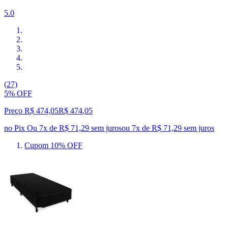
5.0
(27)
5% OFF
Preço R$ 474,05
R$
474
,
05
no Pix
Ou 7x de R$ 71,29 sem juros
ou
7
x de
R$ 71,29
sem juros
Cupom 10% OFF