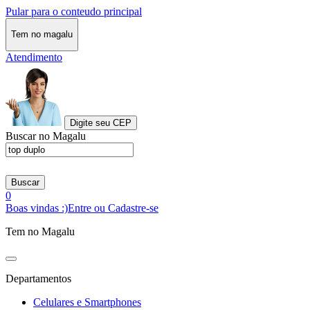
Pular para o conteudo principal
Tem no magalu
Atendimento
Digite seu CEP
Buscar no Magalu
Buscar
0
Boas vindas :)
Entre ou Cadastre-se
Tem no Magalu
Departamentos
Celulares e Smartphones