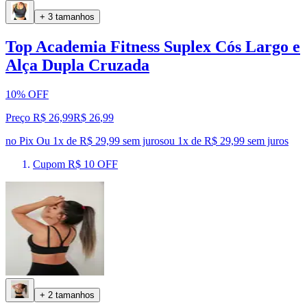
+ 3 tamanhos
Top Academia Fitness Suplex Cós Largo e
Alça Dupla Cruzada
10% OFF
Preço R$ 26,99
R$
26
,
99
no Pix
Ou 1x de R$ 29,99 sem juros
ou
1
x de
R$ 29,99
sem juros
Cupom R$ 10 OFF
+ 2 tamanhos