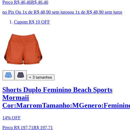
Preço R$ 46,46
R$
46
,
46
no Pix
Ou 1x de R$ 48,90 sem juros
ou
1
x de
R$ 48,90
sem juros
Cupom R$ 10 OFF
+ 3 tamanhos
Shorts Duplo Feminino Beach Sports
Mormaii
Cor:MarromTamanho:MGenero:Feminin
14% OFF
Preço R$ 197,71
R$
197
,
71