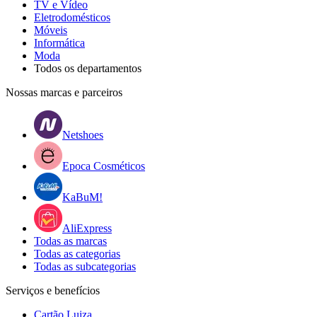
TV e Vídeo
Eletrodomésticos
Móveis
Informática
Moda
Todos os departamentos
Nossas marcas e parceiros
Netshoes
Epoca Cosméticos
KaBuM!
AliExpress
Todas as marcas
Todas as categorias
Todas as subcategorias
Serviços e benefícios
Cartão Luiza