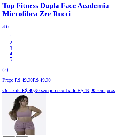
Top Fitness Dupla Face Academia
Microfibra Zee Rucci
4.0
(2)
Preço R$ 49,90
R$
49
,
90
Ou 1x de R$ 49,90 sem juros
ou
1
x de
R$ 49,90
sem juros