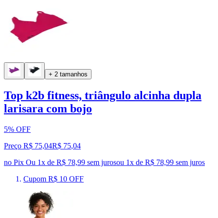
+ 2 tamanhos
Top k2b fitness, triângulo alcinha dupla
larisara com bojo
5% OFF
Preço R$ 75,04
R$
75
,
04
no Pix
Ou 1x de R$ 78,99 sem juros
ou
1
x de
R$ 78,99
sem juros
Cupom R$ 10 OFF