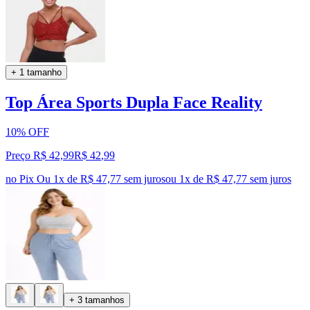
+ 1 tamanho
Top Área Sports Dupla Face Reality
10% OFF
Preço R$ 42,99
R$
42
,
99
no Pix
Ou 1x de R$ 47,77 sem juros
ou
1
x de
R$ 47,77
sem juros
+ 3 tamanhos