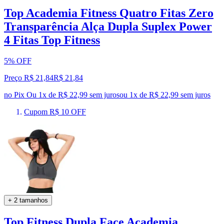
Top Academia Fitness Quatro Fitas Zero
Transparência Alça Dupla Suplex Power
4 Fitas Top Fitness
5% OFF
Preço R$ 21,84
R$
21
,
84
no Pix
Ou 1x de R$ 22,99 sem juros
ou
1
x de
R$ 22,99
sem juros
Cupom R$ 10 OFF
+ 2 tamanhos
Top Fitness Dupla Face Academia