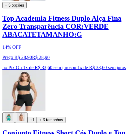
+ 5 opções
Top Academia Fitness Duplo Alça Fina
Zero Transparência COR:VERDE
ABACATETAMANHO:G
14% OFF
Preço R$ 28,90
R$
28
,
90
no Pix
Ou 1x de R$ 33,60 sem juros
ou
1
x de
R$ 33,60
sem juros
+1
+ 3 tamanhos
Conjunto Fitness Short Cós Duplo e Top