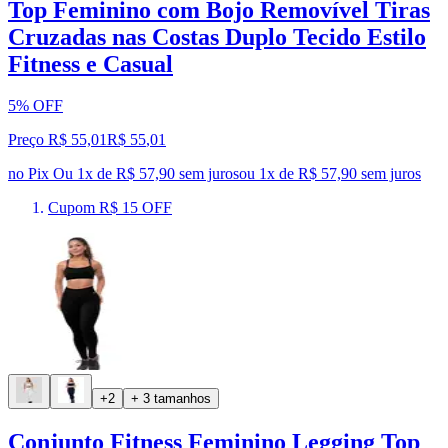
Top Feminino com Bojo Removível Tiras
Cruzadas nas Costas Duplo Tecido Estilo
Fitness e Casual
5% OFF
Preço R$ 55,01
R$
55
,
01
no Pix
Ou 1x de R$ 57,90 sem juros
ou
1
x de
R$ 57,90
sem juros
Cupom R$ 15 OFF
+2
+ 3 tamanhos
Conjunto Fitness Feminino Legging Top