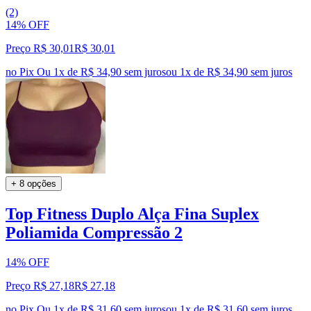
(2)
14% OFF
Preço R$ 30,01
R$
30
,
01
no Pix
Ou 1x de R$ 34,90 sem juros
ou
1
x de
R$ 34,90
sem juros
+ 8 opções
Top Fitness Duplo Alça Fina Suplex
Poliamida Compressão 2
14% OFF
Preço R$ 27,18
R$
27
,
18
no Pix
Ou 1x de R$ 31,60 sem juros
ou
1
x de
R$ 31,60
sem juros