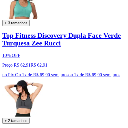
+ 3 tamanhos
Top Fitness Discovery Dupla Face Verde
Turquesa Zee Rucci
10% OFF
Preço R$ 62,91
R$
62
,
91
no Pix
Ou 1x de R$ 69,90 sem juros
ou
1
x de
R$ 69,90
sem juros
+ 2 tamanhos