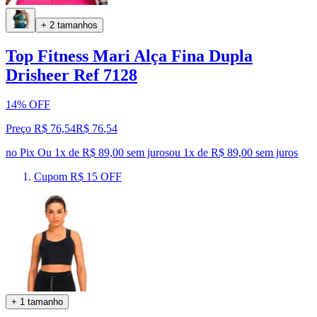
+ 2 tamanhos
Top Fitness Mari Alça Fina Dupla
Drisheer Ref 7128
14% OFF
Preço R$ 76,54
R$
76
,
54
no Pix
Ou 1x de R$ 89,00 sem juros
ou
1
x de
R$ 89,00
sem juros
Cupom R$ 15 OFF
+ 1 tamanho