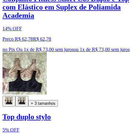
com Elástico em Suplex de Poliamida
Academia
14% OFF
Preço R$ 62,78
R$
62
,
78
no Pix
Ou 1x de R$ 73,00 sem juros
ou
1
x de
R$ 73,00
sem juros
+ 3 tamanhos
Top duplo stylo
5% OFF