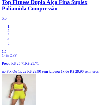
Top Fitness Duplo Alça Fina Suplex
Poliamida Compressão
5.0
(1)
14% OFF
Preço R$ 25,71
R$
25
,
71
no Pix
Ou 1x de R$ 29,90 sem juros
ou
1
x de
R$ 29,90
sem juros