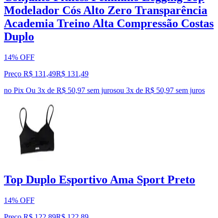
Modelador Cós Alto Zero Transparência
Academia Treino Alta Compressão Costas
Duplo
14% OFF
Preço R$ 131,49
R$
131
,
49
no Pix
Ou 3x de R$ 50,97 sem juros
ou
3
x de
R$ 50,97
sem juros
Top Duplo Esportivo Ama Sport Preto
14% OFF
Preço R$ 122,89
R$
122
,
89