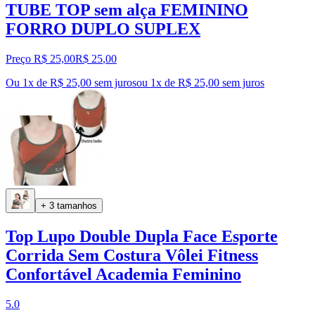
TUBE TOP sem alça FEMININO
FORRO DUPLO SUPLEX
Preço R$ 25,00
R$
25
,
00
Ou 1x de R$ 25,00 sem juros
ou
1
x de
R$ 25,00
sem juros
+ 3 tamanhos
Top Lupo Double Dupla Face Esporte
Corrida Sem Costura Vôlei Fitness
Confortável Academia Feminino
5.0