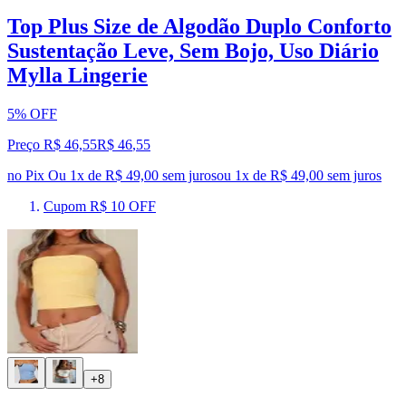
Top Plus Size de Algodão Duplo Conforto
Sustentação Leve, Sem Bojo, Uso Diário
Mylla Lingerie
5% OFF
Preço R$ 46,55
R$
46
,
55
no Pix
Ou 1x de R$ 49,00 sem juros
ou
1
x de
R$ 49,00
sem juros
Cupom R$ 10 OFF
+8