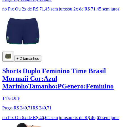
no Pix
Ou 2x de R$ 71,45 sem juros
ou
2
x de
R$ 71,45
sem juros
+ 2 tamanhos
Shorts Duplo Feminino Time Brasil
Mormaii Cor:Azul
MarinhoTamanho:PGenero:Feminino
14% OFF
Preço R$ 240,71
R$
240
,
71
no Pix
Ou 6x de R$ 46,65 sem juros
ou
6
x de
R$ 46,65
sem juros