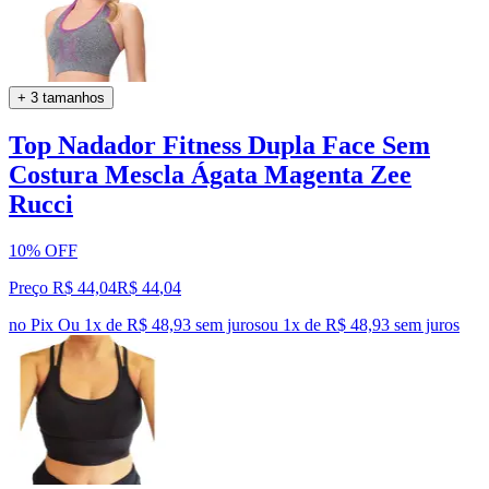
+ 3 tamanhos
Top Nadador Fitness Dupla Face Sem
Costura Mescla Ágata Magenta Zee
Rucci
10% OFF
Preço R$ 44,04
R$
44
,
04
no Pix
Ou 1x de R$ 48,93 sem juros
ou
1
x de
R$ 48,93
sem juros