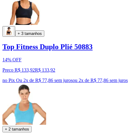
+ 3 tamanhos
Top Fitness Duplo Plié 50883
14% OFF
Preço R$ 133,92
R$
133
,
92
no Pix
Ou 2x de R$ 77,86 sem juros
ou
2
x de
R$ 77,86
sem juros
+ 2 tamanhos