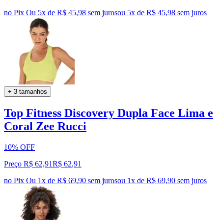
no Pix
Ou 5x de R$ 45,98 sem juros
ou
5
x de
R$ 45,98
sem juros
+ 3 tamanhos
Top Fitness Discovery Dupla Face Lima e
Coral Zee Rucci
10% OFF
Preço R$ 62,91
R$
62
,
91
no Pix
Ou 1x de R$ 69,90 sem juros
ou
1
x de
R$ 69,90
sem juros