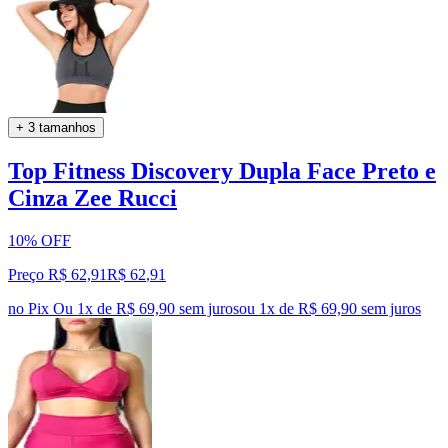
+ 3 tamanhos
Top Fitness Discovery Dupla Face Preto e
Cinza Zee Rucci
10% OFF
Preço R$ 62,91
R$
62
,
91
no Pix
Ou 1x de R$ 69,90 sem juros
ou
1
x de
R$ 69,90
sem juros