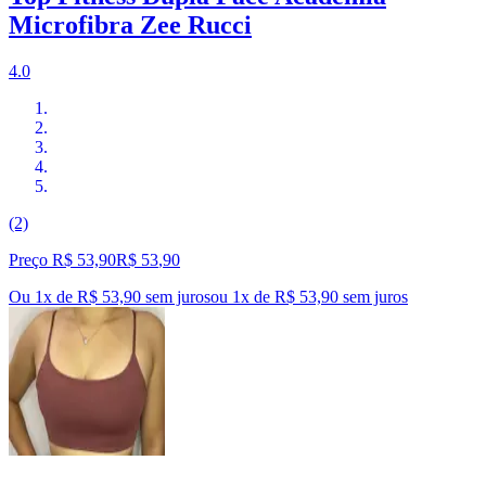
Microfibra Zee Rucci
4.0
(2)
Preço R$ 53,90
R$
53
,
90
Ou 1x de R$ 53,90 sem juros
ou
1
x de
R$ 53,90
sem juros