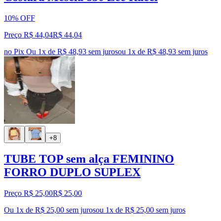
10% OFF
Preço R$ 44,04
R$
44
,
04
no Pix
Ou 1x de R$ 48,93 sem juros
ou
1
x de
R$ 48,93
sem juros
+8
TUBE TOP sem alça FEMININO
FORRO DUPLO SUPLEX
Preço R$ 25,00
R$
25
,
00
Ou 1x de R$ 25,00 sem juros
ou
1
x de
R$ 25,00
sem juros