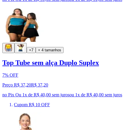
+7
+ 4 tamanhos
Top Tube sem alça Duplo Suplex
7% OFF
Preço R$ 37,20
R$
37
,
20
no Pix
Ou 1x de R$ 40,00 sem juros
ou
1
x de
R$ 40,00
sem juros
Cupom R$ 10 OFF