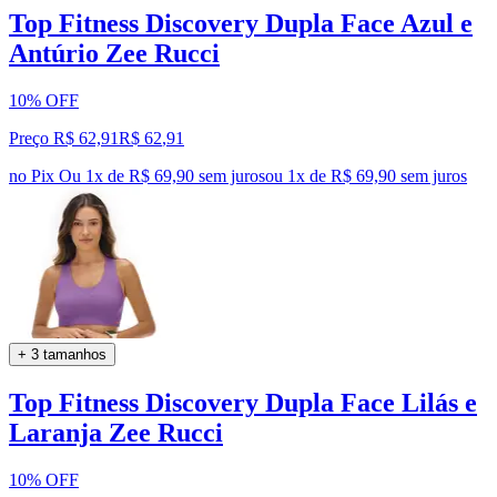
Top Fitness Discovery Dupla Face Azul e
Antúrio Zee Rucci
10% OFF
Preço R$ 62,91
R$
62
,
91
no Pix
Ou 1x de R$ 69,90 sem juros
ou
1
x de
R$ 69,90
sem juros
+ 3 tamanhos
Top Fitness Discovery Dupla Face Lilás e
Laranja Zee Rucci
10% OFF