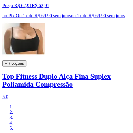
Preço R$ 62,91
R$
62
,
91
no Pix
Ou 1x de R$ 69,90 sem juros
ou
1
x de
R$ 69,90
sem juros
+ 7 opções
Top Fitness Duplo Alça Fina Suplex
Poliamida Compressão
5.0