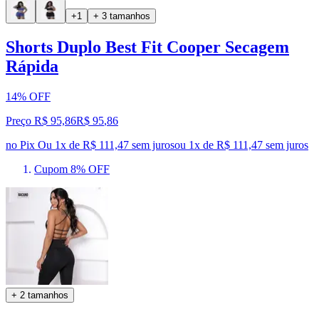
+1
+ 3 tamanhos
Shorts Duplo Best Fit Cooper Secagem
Rápida
14% OFF
Preço R$ 95,86
R$
95
,
86
no Pix
Ou 1x de R$ 111,47 sem juros
ou
1
x de
R$ 111,47
sem juros
Cupom 8% OFF
+ 2 tamanhos