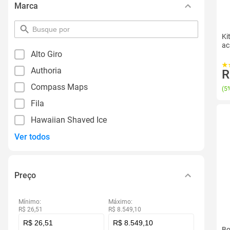
Marca
pesquisar
Ki
por
ac
filtro
Alto Giro
Authoria
R
Compass Maps
(
5%
Fila
Hawaiian Shaved Ice
Ver todos
Preço
Mínimo:
Máximo:
R$ 26,51
R$ 8.549,10
Bo