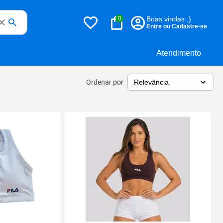
0
Boas vindas :)
Entre ou Cadastre-se
Atendimento
Ordenar por