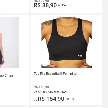
R$ 129,90
R$ 88,90
no Pix
Top Fila Essential II Feminino
ino Cinza
R$ 170,90
2x de R$ 77,45 sem juros
2 vez de R$ 77,45 sem juros
R$ 154,90
no Pix
ou