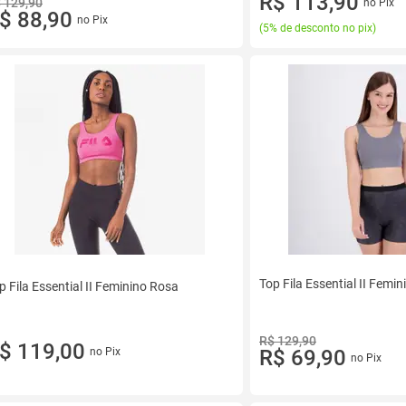
R$ 113,90
 129,90
no Pix
$ 88,90
no Pix
(
5% de desconto no pix
)
Top Fila Essential II Femin
p Fila Essential II Feminino Rosa
R$ 129,90
$ 119,00
no Pix
R$ 69,90
no Pix