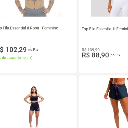
p Fila Essential II Rosa - Feminino
Top Fila Essential II Femi
$ 102,29
R$ 139,90
no Pix
R$ 88,90
no Pix
 de desconto no pix
)