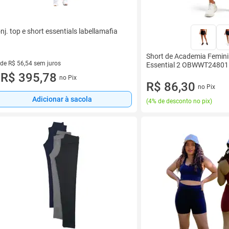
nj. top e short essentials labellamafia
Short de Academia Femini
 de R$ 56,54 sem juros
Essential 2 OBWWT24801 
ez de R$ 56,54 sem juros
R$ 395,78
no Pix
u
R$ 86,30
no Pix
Adicionar à sacola
(
4% de desconto no pix
)