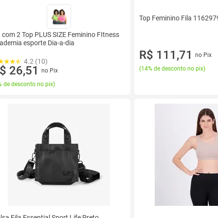
Top Feminino Fila 1162979 
t com 2 Top PLUS SIZE Feminino FItness
ademia esporte Dia-a-dia
R$ 111,71
no Pix
4.2 (10)
$ 26,51
(
14% de desconto no pix
)
no Pix
 de desconto no pix
)
lsa Fila Essential Sport Life Preto