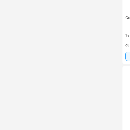
Co
7x
7 v
o