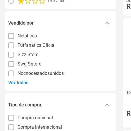
1 e acima
R$
R
Vendido por
Netshoes
Futfanatics Oficial
Bizz Store
Swg Sgtore
Nocnocestadosunidos
Ver todos
To
Tipo de compra
R
Compra nacional
Compra internacional