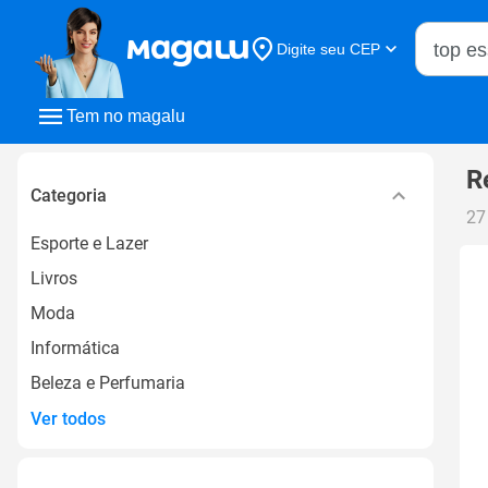
Buscar n
Digite seu CEP
Buscar
Tem no magalu
R
Categoria
27
Esporte e Lazer
Livros
Moda
Informática
Beleza e Perfumaria
Ver todos