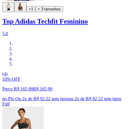
+1
+ 3 tamanhos
Top Adidas Techfit Feminino
5.0
(4)
10% OFF
Preço R$ 165,99
R$
165
,
99
no Pix
Ou 2x de R$ 92,22 sem juros
ou
2
x de
R$ 92,22
sem juros
Full