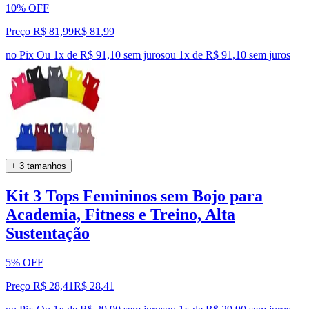
10% OFF
Preço R$ 81,99
R$
81
,
99
no Pix
Ou 1x de R$ 91,10 sem juros
ou
1
x de
R$ 91,10
sem juros
+ 3 tamanhos
Kit 3 Tops Femininos sem Bojo para
Academia, Fitness e Treino, Alta
Sustentação
5% OFF
Preço R$ 28,41
R$
28
,
41