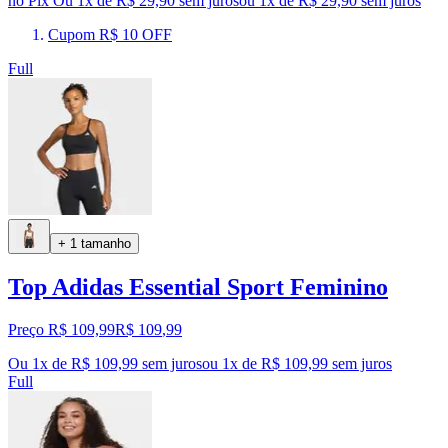
no Pix
Ou 1x de R$ 29,90 sem juros
ou
1
x de
R$ 29,90
sem juros
Cupom R$ 10 OFF
Full
+ 1 tamanho
Top Adidas Essential Sport Feminino
Preço R$ 109,99
R$
109
,
99
Ou 1x de R$ 109,99 sem juros
ou
1
x de
R$ 109,99
sem juros
Full