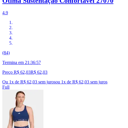
Ótima Sustentação Confortável 27070
4.9
(84)
Termina em
21:36:56
Preço R$ 62,03
R$
62
,
03
Ou 1x de R$ 62,03 sem juros
ou
1
x de
R$ 62,03
sem juros
Full