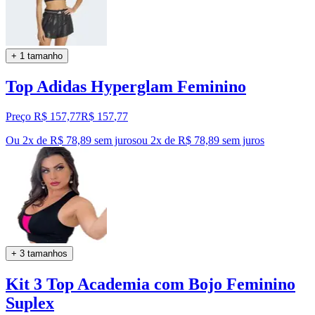
+ 1 tamanho
Top Adidas Hyperglam Feminino
Preço R$ 157,77
R$
157
,
77
Ou 2x de R$ 78,89 sem juros
ou
2
x de
R$ 78,89
sem juros
+ 3 tamanhos
Kit 3 Top Academia com Bojo Feminino
Suplex