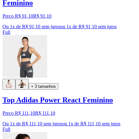
Feminino
Preço R$ 91,10
R$
91
,
10
Ou 1x de R$ 91,10 sem juros
ou
1
x de
R$ 91,10
sem juros
Full
+ 3 tamanhos
Top Adidas Power React Feminino
Preço R$ 111,10
R$
111
,
10
Ou 1x de R$ 111,10 sem juros
ou
1
x de
R$ 111,10
sem juros
Full