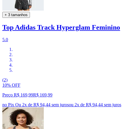
+ 3 tamanhos
Top Adidas Track Hyperglam Feminino
5.0
(2)
10% OFF
Preço R$ 169,99
R$
169
,
99
no Pix
Ou 2x de R$ 94,44 sem juros
ou
2
x de
R$ 94,44
sem juros