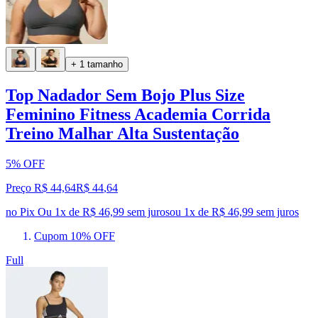
+ 1 tamanho
Top Nadador Sem Bojo Plus Size
Feminino Fitness Academia Corrida
Treino Malhar Alta Sustentação
5% OFF
Preço R$ 44,64
R$
44
,
64
no Pix
Ou 1x de R$ 46,99 sem juros
ou
1
x de
R$ 46,99
sem juros
Cupom 10% OFF
Full