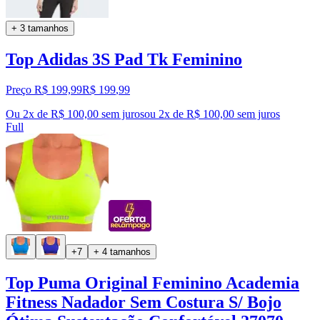
+ 3 tamanhos
Top Adidas 3S Pad Tk Feminino
Preço R$ 199,99
R$
199
,
99
Ou 2x de R$ 100,00 sem juros
ou
2
x de
R$ 100,00
sem juros
Full
+7
+ 4 tamanhos
Top Puma Original Feminino Academia
Fitness Nadador Sem Costura S/ Bojo