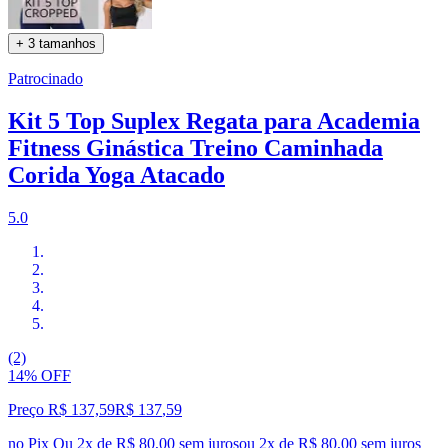
+ 3 tamanhos
Patrocinado
Kit 5 Top Suplex Regata para Academia
Fitness Ginástica Treino Caminhada
Corida Yoga Atacado
5.0
(2)
14% OFF
Preço R$ 137,59
R$
137
,
59
no Pix
Ou 2x de R$ 80,00 sem juros
ou
2
x de
R$ 80,00
sem juros