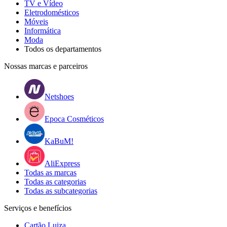
TV e Vídeo
Eletrodomésticos
Móveis
Informática
Moda
Todos os departamentos
Nossas marcas e parceiros
Netshoes
Epoca Cosméticos
KaBuM!
AliExpress
Todas as marcas
Todas as categorias
Todas as subcategorias
Serviços e benefícios
Cartão Luiza