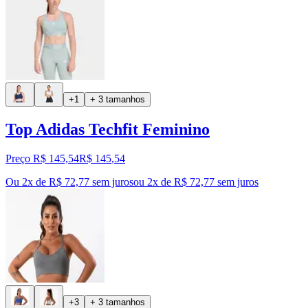
+1
+ 3 tamanhos
Top Adidas Techfit Feminino
Preço R$ 145,54
R$
145
,
54
Ou 2x de R$ 72,77 sem juros
ou
2
x de
R$ 72,77
sem juros
+3
+ 3 tamanhos