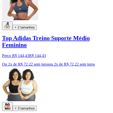
+ 2 tamanhos
Top Adidas Treino Suporte Médio
Feminino
Preço R$ 144,43
R$
144
,
43
Ou 2x de R$ 72,22 sem juros
ou
2
x de
R$ 72,22
sem juros
+ 3 tamanhos