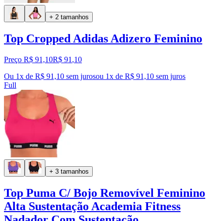
+ 2 tamanhos
Top Cropped Adidas Adizero Feminino
Preço R$ 91,10
R$
91
,
10
Ou 1x de R$ 91,10 sem juros
ou
1
x de
R$ 91,10
sem juros
Full
+ 3 tamanhos
Top Puma C/ Bojo Removível Feminino
Alta Sustentação Academia Fitness
Nadador Com Sustentação