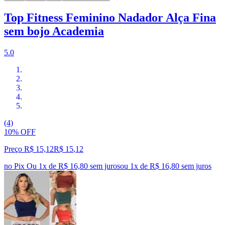
Top Fitness Feminino Nadador Alça Fina
sem bojo Academia
5.0
(4)
10% OFF
Preço R$ 15,12
R$
15
,
12
no Pix
Ou 1x de R$ 16,80 sem juros
ou
1
x de
R$ 16,80
sem juros