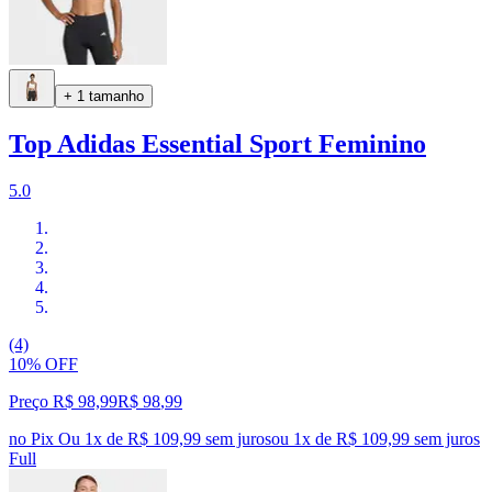
+ 1 tamanho
Top Adidas Essential Sport Feminino
5.0
(4)
10% OFF
Preço R$ 98,99
R$
98
,
99
no Pix
Ou 1x de R$ 109,99 sem juros
ou
1
x de
R$ 109,99
sem juros
Full