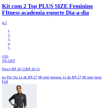
Kit com 2 Top PLUS SIZE Feminino
FItness academia esporte Dia-a-dia
4.2
(10)
5% OFF
Preço R$ 26,51
R$
26
,
51
no Pix
Ou 1x de R$ 27,90 sem juros
ou
1
x de
R$ 27,90
sem juros
Full