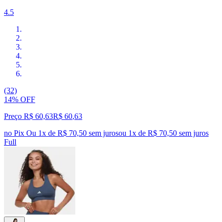
4.5
(32)
14% OFF
Preço R$ 60,63
R$
60
,
63
no Pix
Ou 1x de R$ 70,50 sem juros
ou
1
x de
R$ 70,50
sem juros
Full