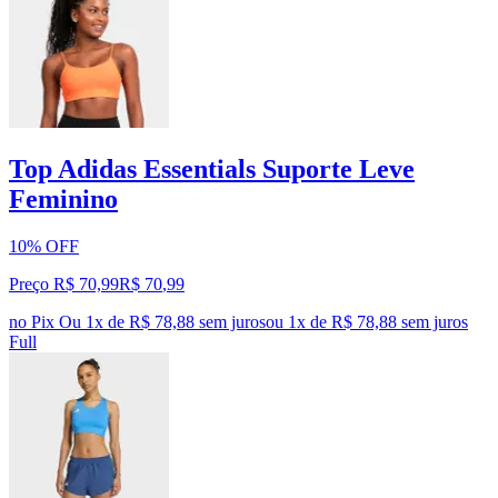
Top Adidas Essentials Suporte Leve
Feminino
10% OFF
Preço R$ 70,99
R$
70
,
99
no Pix
Ou 1x de R$ 78,88 sem juros
ou
1
x de
R$ 78,88
sem juros
Full