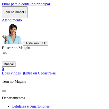
Pular para o conteudo principal
Tem no magalu
Atendimento
Digite seu CEP
Buscar no Magalu
Buscar
0
Boas vindas :)
Entre ou Cadastre-se
Tem no Magalu
Departamentos
Celulares e Smartphones