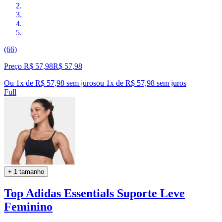
(66)
Preço R$ 57,98
R$
57
,
98
Ou 1x de R$ 57,98 sem juros
ou
1
x de
R$ 57,98
sem juros
Full
+ 1 tamanho
Top Adidas Essentials Suporte Leve
Feminino