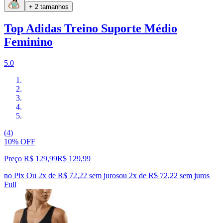
+ 2 tamanhos
Top Adidas Treino Suporte Médio
Feminino
5.0
(4)
10% OFF
Preço R$ 129,99
R$
129
,
99
no Pix
Ou 2x de R$ 72,22 sem juros
ou
2
x de
R$ 72,22
sem juros
Full