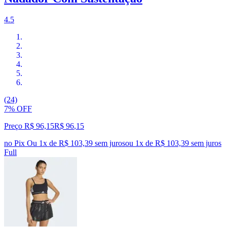
4.5
(24)
7% OFF
Preço R$ 96,15
R$
96
,
15
no Pix
Ou 1x de R$ 103,39 sem juros
ou
1
x de
R$ 103,39
sem juros
Full