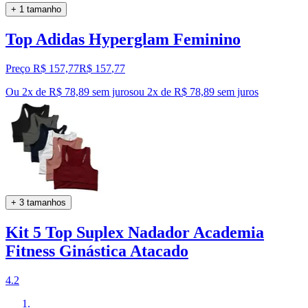
+ 1 tamanho
Top Adidas Hyperglam Feminino
Preço R$ 157,77
R$
157
,
77
Ou 2x de R$ 78,89 sem juros
ou
2
x de
R$ 78,89
sem juros
+ 3 tamanhos
Kit 5 Top Suplex Nadador Academia
Fitness Ginástica Atacado
4.2