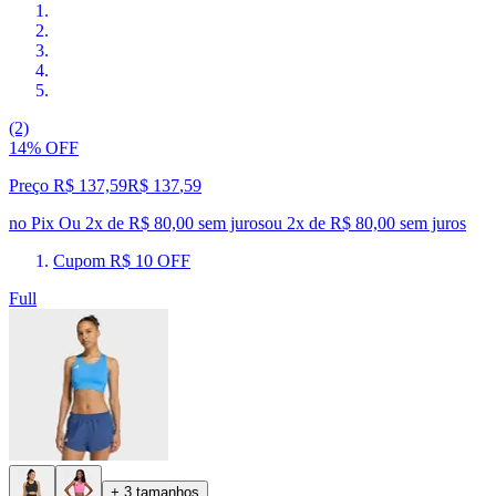
(2)
14% OFF
Preço R$ 137,59
R$
137
,
59
no Pix
Ou 2x de R$ 80,00 sem juros
ou
2
x de
R$ 80,00
sem juros
Cupom R$ 10 OFF
Full
+ 3 tamanhos