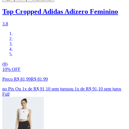
Top Cropped Adidas Adizero Feminino
3.8
(8)
10% OFF
Preço R$ 81,99
R$
81
,
99
no Pix
Ou 1x de R$ 91,10 sem juros
ou
1
x de
R$ 91,10
sem juros
Full