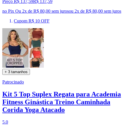
Preço R$ 137,59
R$
137
,
59
no Pix
Ou 2x de R$ 80,00 sem juros
ou
2
x de
R$ 80,00
sem juros
Cupom R$ 10 OFF
+ 3 tamanhos
Patrocinado
Kit 5 Top Suplex Regata para Academia
Fitness Ginástica Treino Caminhada
Corida Yoga Atacado
5.0