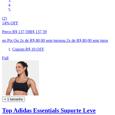
(2)
14% OFF
Preço R$ 137,59
R$
137
,
59
no Pix
Ou 2x de R$ 80,00 sem juros
ou
2
x de
R$ 80,00
sem juros
Cupom R$ 10 OFF
Full
+ 1 tamanho
Top Adidas Essentials Suporte Leve