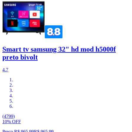
Smart tv samsung 32" hd mod h5000f
preto bivolt
4.7
(4799)
10% OFF
Preço R$ 965,99
R$
965
,
99