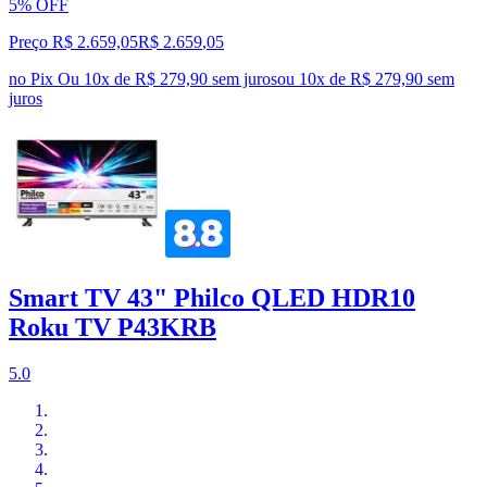
5% OFF
Preço R$ 2.659,05
R$
2.659
,
05
no Pix
Ou 10x de R$ 279,90 sem juros
ou
10
x de
R$ 279,90
sem
juros
Smart TV 43" Philco QLED HDR10
Roku TV P43KRB
5.0