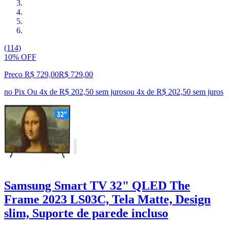
(114)
10% OFF
Preço R$ 729,00
R$
729
,
00
no Pix
Ou 4x de R$ 202,50 sem juros
ou
4
x de
R$ 202,50
sem juros
Samsung Smart TV 32" QLED The
Frame 2023 LS03C, Tela Matte, Design
slim, Suporte de parede incluso