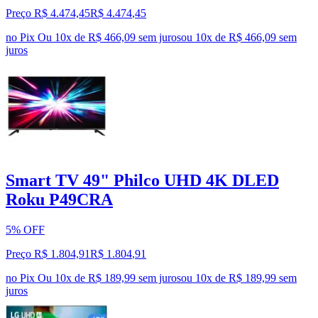
Preço R$ 4.474,45
R$
4.474
,
45
no Pix
Ou 10x de R$ 466,09 sem juros
ou
10
x de
R$ 466,09
sem
juros
Smart TV 49" Philco UHD 4K DLED
Roku P49CRA
5% OFF
Preço R$ 1.804,91
R$
1.804
,
91
no Pix
Ou 10x de R$ 189,99 sem juros
ou
10
x de
R$ 189,99
sem
juros