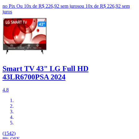
no Pix
Ou 10x de R$ 226,92 sem juros
ou
10
x de
R$ 226,92
sem
juros
Smart TV 43" LG Full HD
43LR6700PSA 2024
4.8
(1542)
8% OFF