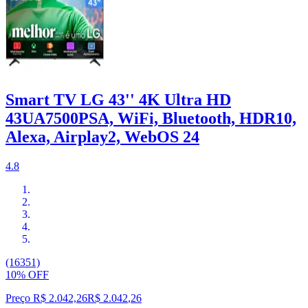
Smart TV LG 43'' 4K Ultra HD
43UA7500PSA, WiFi, Bluetooth, HDR10,
Alexa, Airplay2, WebOS 24
4.8
(16351)
10% OFF
Preço R$ 2.042,26
R$
2.042
,
26