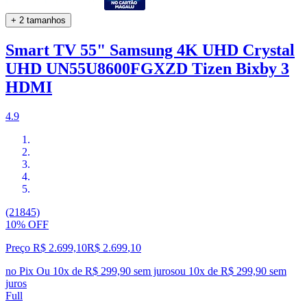
+ 2 tamanhos
Smart TV 55" Samsung 4K UHD Crystal
UHD UN55U8600FGXZD Tizen Bixby 3
HDMI
4.9
(21845)
10% OFF
Preço R$ 2.699,10
R$
2.699
,
10
no Pix
Ou 10x de R$ 299,90 sem juros
ou
10
x de
R$ 299,90
sem
juros
Full