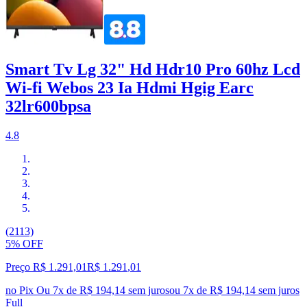
Smart Tv Lg 32" Hd Hdr10 Pro 60hz Lcd
Wi-fi Webos 23 Ia Hdmi Hgig Earc
32lr600bpsa
4.8
(2113)
5% OFF
Preço R$ 1.291,01
R$
1.291
,
01
no Pix
Ou 7x de R$ 194,14 sem juros
ou
7
x de
R$ 194,14
sem juros
Full