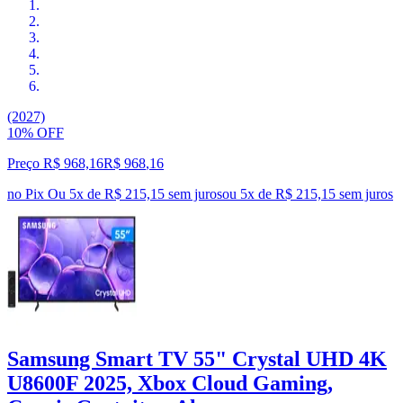
(2027)
10% OFF
Preço R$ 968,16
R$
968
,
16
no Pix
Ou 5x de R$ 215,15 sem juros
ou
5
x de
R$ 215,15
sem juros
Samsung Smart TV 55" Crystal UHD 4K
U8600F 2025, Xbox Cloud Gaming,