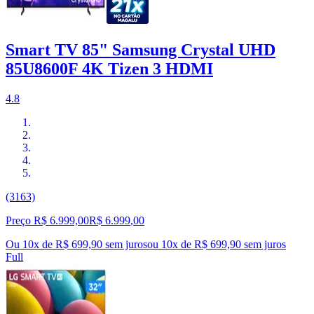
Smart TV 85" Samsung Crystal UHD
85U8600F 4K Tizen 3 HDMI
4.8
(3163)
Preço R$ 6.999,00
R$
6.999
,
00
Ou 10x de R$ 699,90 sem juros
ou
10
x de
R$ 699,90
sem juros
Full