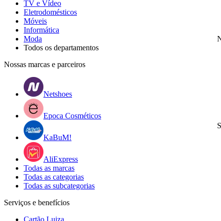
TV e Vídeo
Eletrodomésticos
Móveis
Informática
Moda
N
Todos os departamentos
Nossas marcas e parceiros
Netshoes
Epoca Cosméticos
S
KaBuM!
AliExpress
Todas as marcas
Todas as categorias
Todas as subcategorias
Serviços e benefícios
Cartão Luiza