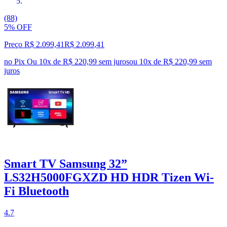
(88)
5% OFF
Preço R$ 2.099,41
R$
2.099
,
41
no Pix
Ou 10x de R$ 220,99 sem juros
ou
10
x de
R$ 220,99
sem
juros
Smart TV Samsung 32”
LS32H5000FGXZD HD HDR Tizen Wi-
Fi Bluetooth
4.7