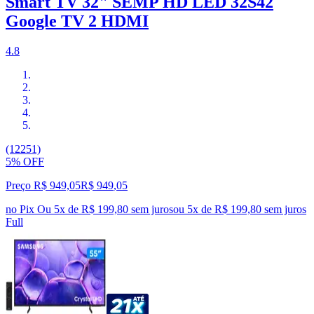
Smart TV 32" SEMP HD LED 32S42
Google TV 2 HDMI
4.8
(12251)
5% OFF
Preço R$ 949,05
R$
949
,
05
no Pix
Ou 5x de R$ 199,80 sem juros
ou
5
x de
R$ 199,80
sem juros
Full