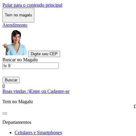
Pular para o conteudo principal
Tem no magalu
Atendimento
Digite seu CEP
Buscar no Magalu
Buscar
0
Boas vindas :)
Entre ou Cadastre-se
Tem no Magalu
D
Departamentos
Celulares e Smartphones