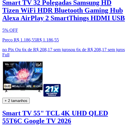
Smart TV 32 Polegadas Samsung HD
Tizen WiFi HDR Bluetooth Gaming Hub
Alexa AirPlay 2 SmartThings HDMI USB
5% OFF
Preço R$ 1.186,55
R$
1.186
,
55
no Pix
Ou 6x de R$ 208,17 sem juros
ou
6
x de
R$ 208,17
sem juros
Full
+ 2 tamanhos
Smart TV 55" TCL 4K UHD QLED
55T6C Google TV 2026