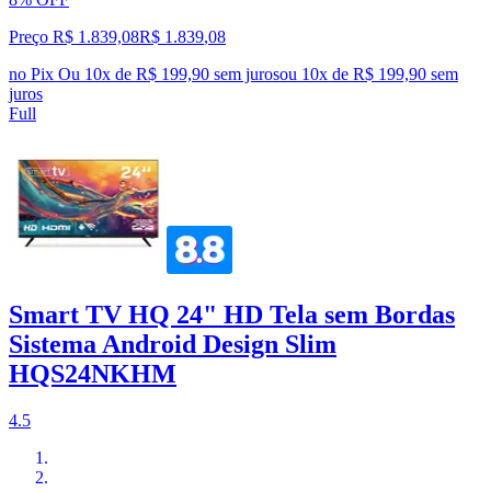
Preço R$ 1.839,08
R$
1.839
,
08
no Pix
Ou 10x de R$ 199,90 sem juros
ou
10
x de
R$ 199,90
sem
juros
Full
Smart TV HQ 24" HD Tela sem Bordas
Sistema Android Design Slim
HQS24NKHM
4.5