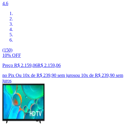
4.6
(150)
10% OFF
Preço R$ 2.159,06
R$
2.159
,
06
no Pix
Ou 10x de R$ 239,90 sem juros
ou
10
x de
R$ 239,90
sem
juros