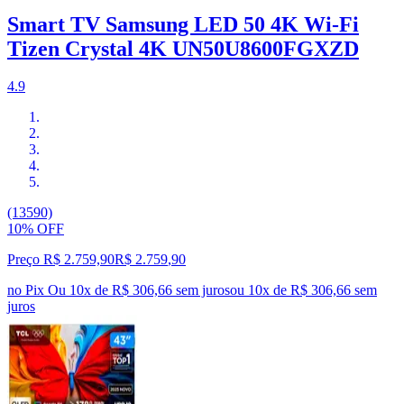
Smart TV Samsung LED 50 4K Wi-Fi
Tizen Crystal 4K UN50U8600FGXZD
4.9
(13590)
10% OFF
Preço R$ 2.759,90
R$
2.759
,
90
no Pix
Ou 10x de R$ 306,66 sem juros
ou
10
x de
R$ 306,66
sem
juros