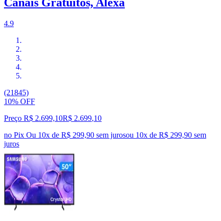
Canais Gratuitos, Alexa
4.9
(21845)
10% OFF
Preço R$ 2.699,10
R$
2.699
,
10
no Pix
Ou 10x de R$ 299,90 sem juros
ou
10
x de
R$ 299,90
sem
juros