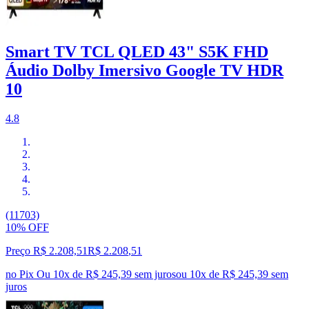
Smart TV TCL QLED 43" S5K FHD
Áudio Dolby Imersivo Google TV HDR
10
4.8
(11703)
10% OFF
Preço R$ 2.208,51
R$
2.208
,
51
no Pix
Ou 10x de R$ 245,39 sem juros
ou
10
x de
R$ 245,39
sem
juros