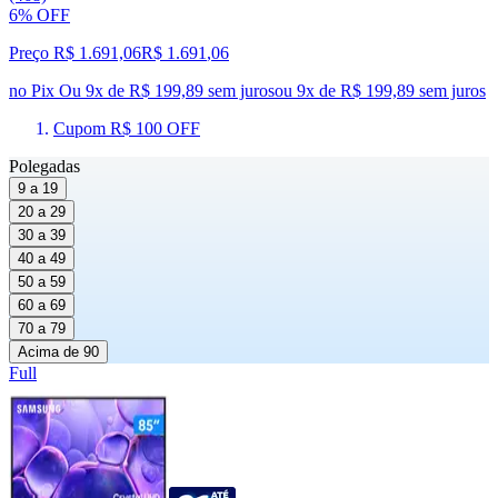
6% OFF
Preço R$ 1.691,06
R$
1.691
,
06
no Pix
Ou 9x de R$ 199,89 sem juros
ou
9
x de
R$ 199,89
sem juros
Cupom R$ 100 OFF
Polegadas
9 a 19
20 a 29
30 a 39
40 a 49
50 a 59
60 a 69
70 a 79
Acima de 90
Full