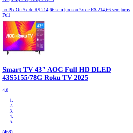
no Pix
Ou 5x de R$ 214,66 sem juros
ou
5
x de
R$ 214,66
sem juros
Full
Smart TV 43" AOC Full HD DLED
43S5155/78G Roku TV 2025
4.8
(468)