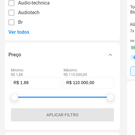
Audio-technica
To
Audiotech
Bl
Br
R$
7x
Ver todos
7 v
o
Preço
Mínimo:
Máximo:
R$ 1,88
R$ 110.000,00
APLICAR FILTRO