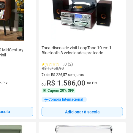
Toca-discos de vinil LoopTone 10 em 1
S MidCentury
Bluetooth 3 velocidades prateado
nil
1.0 (2)
R$ 1.758,90
7x de R$ 226,57 sem juros
7 vez de R$ 226,57 sem juros
R$ 1.586,00
no Pix
o Pix
ou
Cupom
20% OFF
Compra Internacional
sacola
Adicionar à sacola