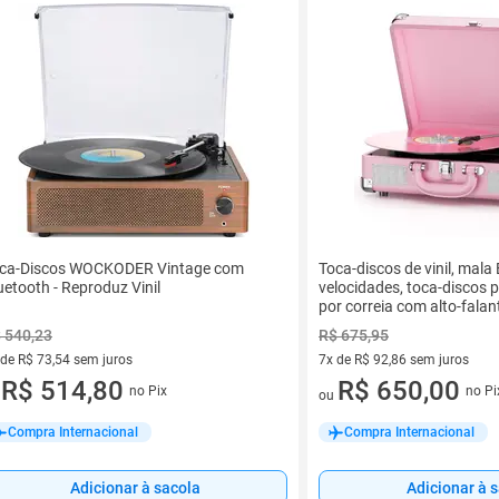
ca-Discos WOCKODER Vintage com
Toca-discos de vinil, mala
uetooth - Reproduz Vinil
velocidades, toca-discos p
por correia com alto-fala
saída de linha RCA, entra
 540,23
R$ 675,95
ouvido, toca-discos vintag
 de R$ 73,54 sem juros
7x de R$ 92,86 sem juros
ez de R$ 73,54 sem juros
R$ 514,80
7 vez de R$ 92,86 sem juros
R$ 650,00
no Pix
no Pi
u
ou
Compra Internacional
Compra Internacional
Adicionar à sacola
Adicionar à 