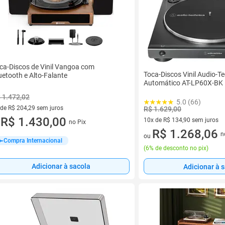
ca-Discos de Vinil Vangoa com
Toca-Discos Vinil Audio-T
uetooth e Alto-Falante
Automático AT-LP60X-BK
 1.472,02
5.0 (66)
 de R$ 204,29 sem juros
R$ 1.629,00
ez de R$ 204,29 sem juros
R$ 1.430,00
10x de R$ 134,90 sem juros
no Pix
u
10 vez de R$ 134,90 sem juro
R$ 1.268,06
n
ou
Compra Internacional
(
6% de desconto no pix
)
Adicionar à sacola
Adicionar à 