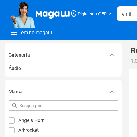
Buscar n
Digite seu CEP
Buscar
Tem no magalu
R
Categoria
1.
Áudio
Marca
pesquisar
por
filtro
Angels Horn
Arkrocket