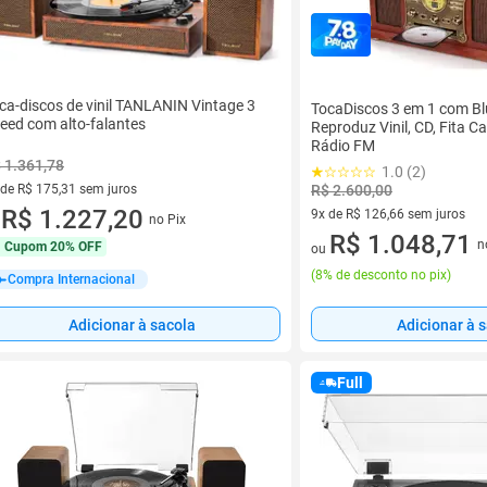
ca-discos de vinil TANLANIN Vintage 3
TocaDiscos 3 em 1 com Bl
eed com alto-falantes
Reproduz Vinil, CD, Fita C
Rádio FM
 1.361,78
1.0 (2)
 de R$ 175,31 sem juros
R$ 2.600,00
ez de R$ 175,31 sem juros
R$ 1.227,20
9x de R$ 126,66 sem juros
no Pix
u
9 vez de R$ 126,66 sem juros
R$ 1.048,71
n
Cupom
20% OFF
ou
(
8% de desconto no pix
)
Compra Internacional
Adicionar à sacola
Adicionar à 
Full