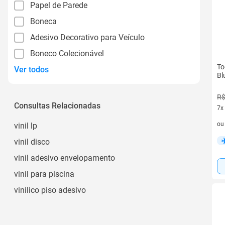
Papel de Parede
Boneca
Adesivo Decorativo para Veículo
Boneco Colecionável
To
Ver todos
Bl
R$
Consultas Relacionadas
7x
7 v
o
vinil lp
vinil disco
vinil adesivo envelopamento
vinil para piscina
vinilico piso adesivo