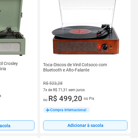
il Crosley
Toca-Discos de Vinil Cotsoco com
ria
Bluetooth e Alto-Falante
R$ 523,28
7x de R$ 71,31 sem juros
x
7 vez de R$ 71,31 sem juros
R$ 499,20
no Pix
ou
Compra Internacional
Adicionar à sacola
sacola