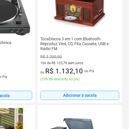
TocaDiscos 3 em 1 com Bluetooth
echnica
Reproduz Vinil, CD, Fita Cassete, USB e
Rádio FM
R$ 2.200,00
10x de R$ 125,79 sem juros
10 vez de R$ 125,79 sem juros
R$ 1.132,10
no Pix
ou
s
o Pix
(
10% de desconto no pix
)
Adicionar à sacola
sacola