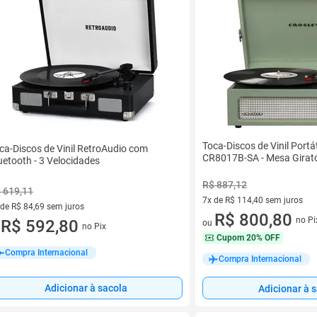
Toca-Discos de Vinil Portát
ca-Discos de Vinil RetroAudio com
CR8017B-SA - Mesa Girató
uetooth - 3 Velocidades
R$ 887,12
 619,11
7x de R$ 114,40 sem juros
 de R$ 84,69 sem juros
7 vez de R$ 114,40 sem juros
R$ 800,80
no Pi
ez de R$ 84,69 sem juros
R$ 592,80
ou
no Pix
u
Cupom
20% OFF
Compra Internacional
Compra Internacional
Adicionar à sacola
Adicionar à 