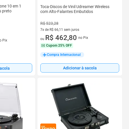
Tone 10 em 1
Toca-Discos de Vinil Udreamer Wireless
s preto
com Alto-Falantes Embutidos
R$ 523,28
7x de R$ 66,11 sem juros
7 vez de R$ 66,11 sem juros
R$ 462,80
no Pix
ou
o Pix
Cupom
25% OFF
Compra Internacional
Adicionar à sacola
sacola