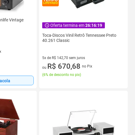
nlife Vintage
Oferta termina em
26:16:18
Toca-Discos Vinil Retrô Tennessee Preto
40.261 Classic
x
5x de R$ 142,70 sem juros
5 vez de R$ 142,70 sem juros
R$ 670,68
no Pix
ou
(
6% de desconto no pix
)
sacola