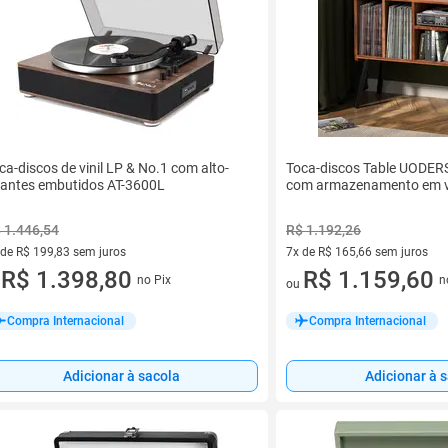
ca-discos de vinil LP & No.1 com alto-
Toca-discos Table UODER
lantes embutidos AT-3600L
com armazenamento em vi
 1.446,54
R$ 1.192,26
 de R$ 199,83 sem juros
7x de R$ 165,66 sem juros
ez de R$ 199,83 sem juros
R$ 1.398,80
7 vez de R$ 165,66 sem juros
R$ 1.159,60
no Pix
n
u
ou
Compra Internacional
Compra Internacional
Adicionar à sacola
Adicionar à 