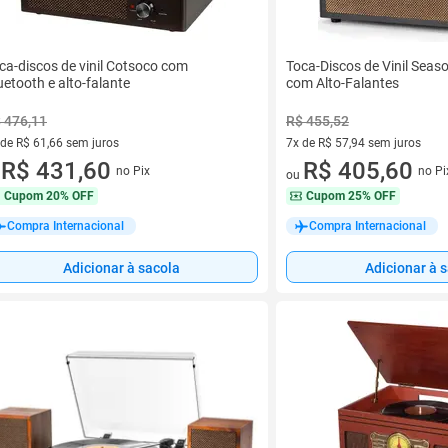
ca-discos de vinil Cotsoco com
Toca-Discos de Vinil Seaso
uetooth e alto-falante
com Alto-Falantes
 476,11
R$ 455,52
 de R$ 61,66 sem juros
7x de R$ 57,94 sem juros
ez de R$ 61,66 sem juros
R$ 431,60
7 vez de R$ 57,94 sem juros
R$ 405,60
no Pix
no Pi
u
ou
Cupom
20% OFF
Cupom
25% OFF
Compra Internacional
Compra Internacional
Adicionar à sacola
Adicionar à 