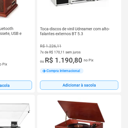
uetooth
Toca-discos de vinil Udreamer com alto-
assete, USB e
falantes externos BT 5.3
R$ 1.226,11
7x de R$ 170,11 sem juros
7 vez de R$ 170,11 sem juros
R$ 1.190,80
no Pix
ou
o Pix
Compra Internacional
Adicionar à sacola
sacola