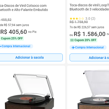
Toca-discos de vinil Loop
ca-Discos de Vinil Cotsoco com
Bluetooth de 3 velocidade
uetooth e Alto-Falante Embutido
3.0 (2)
 455,52
R$ 1.758,90
 de R$ 57,94 sem juros
7x de R$ 226,57 sem juros
ez de R$ 57,94 sem juros
R$ 405,60
no Pix
7 vez de R$ 226,57 sem juros
R$ 1.586,00
u
n
ou
Cupom
25% OFF
Cupom
20% OFF
Compra Internacional
Compra Internacional
Adicionar à sacola
Adicionar à 