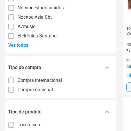
Nocnocestadosunidos
Nocnoc Asia Cbt
Avmusic
To
Sp
Eletrônica Santana
R$
Ver todos
7x
7 v
o
Tipo de compra
Compra internacional
Compra nacional
Tipo de produto
Toca-disco