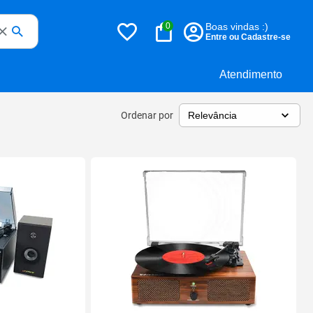
0
Boas vindas :)
Entre ou Cadastre-se
Atendimento
Ordenar por