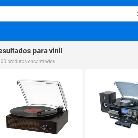
o Magalu
esultados para
vinil
000 produtos encontrados