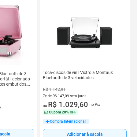
Toca-discos de vinil Victrola Montauk
 Bluetooth de 3
Bluetooth de 3 velocidades
ortátil acionado
ntes embutidos,
R$ 1.142,91
da de fone de
e, rosa
7x de R$ 147,09 sem juros
7 vez de R$ 147,09 sem juros
R$ 1.029,60
no Pix
ou
x
Cupom
20% OFF
Compra Internacional
sacola
Adicionar à sacola