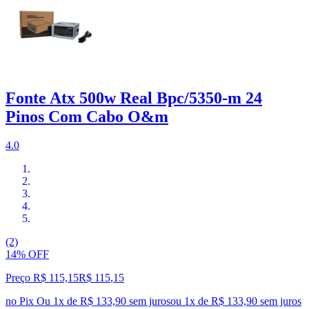
Fonte Atx 500w Real Bpc/5350-m 24
Pinos Com Cabo O&m
4.0
(2)
14% OFF
Preço R$ 115,15
R$
115
,
15
no Pix
Ou 1x de R$ 133,90 sem juros
ou
1
x de
R$ 133,90
sem juros