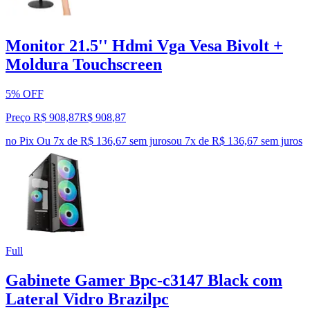
Monitor 21.5'' Hdmi Vga Vesa Bivolt +
Moldura Touchscreen
5% OFF
Preço R$ 908,87
R$
908
,
87
no Pix
Ou 7x de R$ 136,67 sem juros
ou
7
x de
R$ 136,67
sem juros
Full
Gabinete Gamer Bpc-c3147 Black com
Lateral Vidro Brazilpc