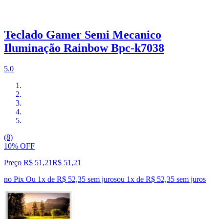
Teclado Gamer Semi Mecanico
Iluminação Rainbow Bpc-k7038
5.0
(8)
10% OFF
Preço R$ 51,21
R$
51
,
21
no Pix
Ou 1x de R$ 52,35 sem juros
ou
1
x de
R$ 52,35
sem juros