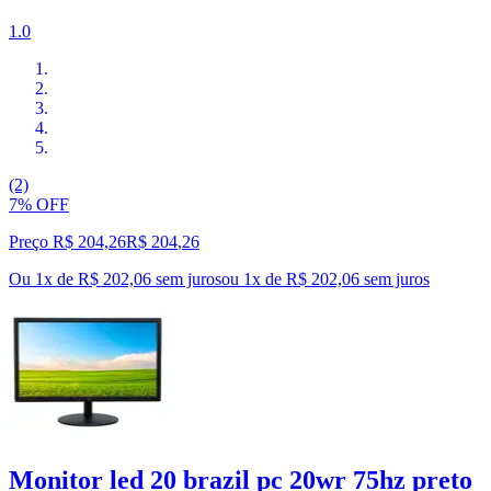
1.0
(2)
7% OFF
Preço R$ 204,26
R$
204
,
26
Ou 1x de R$ 202,06 sem juros
ou
1
x de
R$ 202,06
sem juros
Monitor led 20 brazil pc 20wr 75hz preto