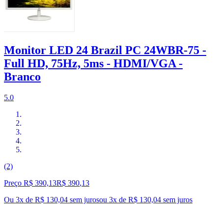
Monitor LED 24 Brazil PC 24WBR-75 -
Full HD, 75Hz, 5ms - HDMI/VGA -
Branco
5.0
(2)
Preço R$ 390,13
R$
390
,
13
Ou 3x de R$ 130,04 sem juros
ou
3
x de
R$ 130,04
sem juros