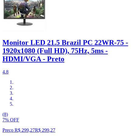
Monitor LED 21.5 Brazil PC 22WR-75 -
1920x1080 (Full HD), 75Hz, 5ms -
HDMI/VGA - Preto
4.8
(8)
7% OFF
Preço R$ 299,27
R$
299
,
27