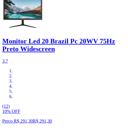
Monitor Led 20 Brazil Pc 20WV 75Hz
Preto Widescreen
3.7
(12)
10% OFF
Preço R$ 291,30
R$
291
,
30