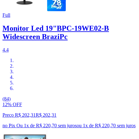
Full
Monitor Led 19"BPC-19WE02-B
Widescreen BraziPc
4.4
(84)
12% OFF
Preço R$ 202,31
R$
202
,
31
no Pix
Ou 1x de R$ 220,70 sem juros
ou
1
x de
R$ 220,70
sem juros