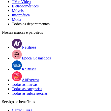
TV e Vídeo
Eletrodomésticos
Móveis
Informática
Moda
Todos os departamentos
Nossas marcas e parceiros
Netshoes
Epoca Cosméticos
KaBuM!
AliExpress
Todas as marcas
Todas as categorias
Todas as subcategorias
Serviços e benefícios
Cartão Luiza