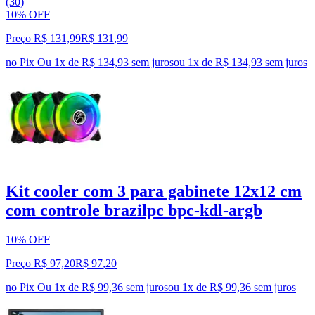
(30)
10% OFF
Preço R$ 131,99
R$
131
,
99
no Pix
Ou 1x de R$ 134,93 sem juros
ou
1
x de
R$ 134,93
sem juros
Kit cooler com 3 para gabinete 12x12 cm
com controle brazilpc bpc-kdl-argb
10% OFF
Preço R$ 97,20
R$
97
,
20
no Pix
Ou 1x de R$ 99,36 sem juros
ou
1
x de
R$ 99,36
sem juros