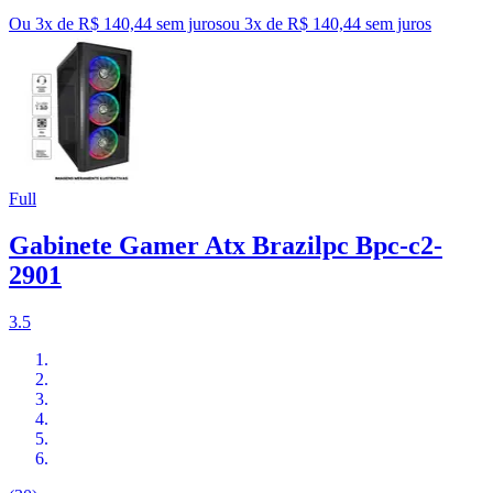
Ou 3x de R$ 140,44 sem juros
ou
3
x de
R$ 140,44
sem juros
Full
Gabinete Gamer Atx Brazilpc Bpc-c2-
2901
3.5