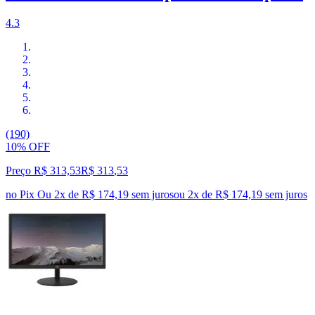
4.3
(190)
10% OFF
Preço R$ 313,53
R$
313
,
53
no Pix
Ou 2x de R$ 174,19 sem juros
ou
2
x de
R$ 174,19
sem juros