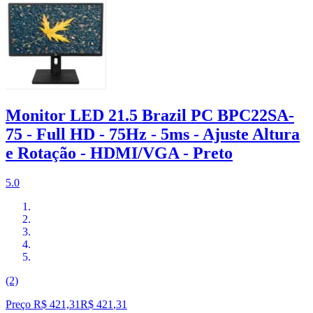
Monitor LED 21.5 Brazil PC BPC22SA-
75 - Full HD - 75Hz - 5ms - Ajuste Altura
e Rotação - HDMI/VGA - Preto
5.0
(2)
Preço R$ 421,31
R$
421
,
31