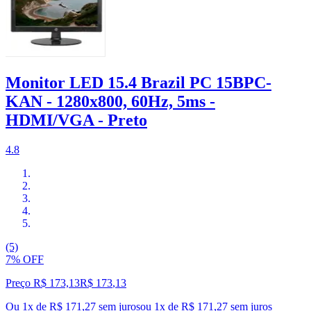
Monitor LED 15.4 Brazil PC 15BPC-
KAN - 1280x800, 60Hz, 5ms -
HDMI/VGA - Preto
4.8
(5)
7% OFF
Preço R$ 173,13
R$
173
,
13
Ou 1x de R$ 171,27 sem juros
ou
1
x de
R$ 171,27
sem juros