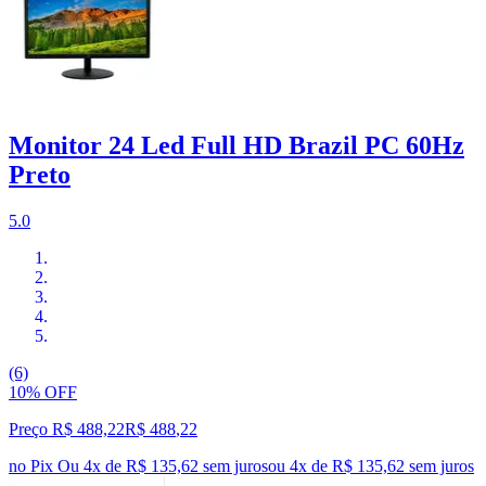
Monitor 24 Led Full HD Brazil PC 60Hz
Preto
5.0
(6)
10% OFF
Preço R$ 488,22
R$
488
,
22
no Pix
Ou 4x de R$ 135,62 sem juros
ou
4
x de
R$ 135,62
sem juros