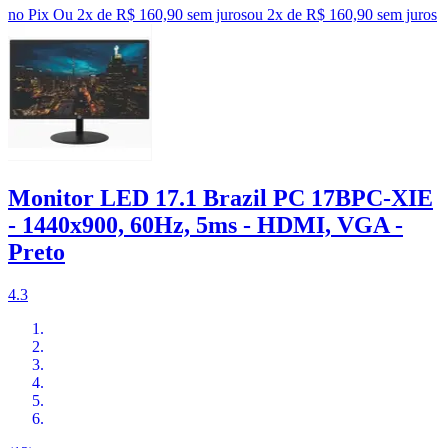
no Pix
Ou 2x de R$ 160,90 sem juros
ou
2
x de
R$ 160,90
sem juros
Monitor LED 17.1 Brazil PC 17BPC-XIE
- 1440x900, 60Hz, 5ms - HDMI, VGA -
Preto
4.3