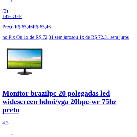
(2)
14% OFF
Preço R$ 65,46
R$
65
,
46
no Pix
Ou 1x de R$ 72,31 sem juros
ou
1
x de
R$ 72,31
sem juros
Monitor brazilpc 20 polegadas led
widescreen hdmi/vga 20bpc-wr 75hz
preto
4.3