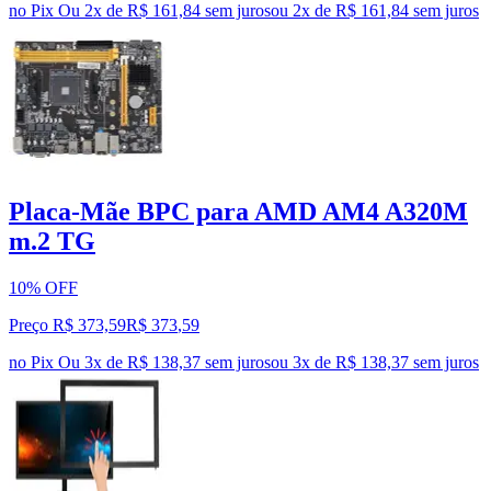
no Pix
Ou 2x de R$ 161,84 sem juros
ou
2
x de
R$ 161,84
sem juros
Placa-Mãe BPC para AMD AM4 A320M
m.2 TG
10% OFF
Preço R$ 373,59
R$
373
,
59
no Pix
Ou 3x de R$ 138,37 sem juros
ou
3
x de
R$ 138,37
sem juros