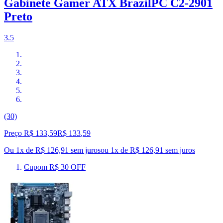
Gabinete Gamer ATX BrazilPC C2-2901
Preto
3.5
(30)
Preço R$ 133,59
R$
133
,
59
Ou 1x de R$ 126,91 sem juros
ou
1
x de
R$ 126,91
sem juros
Cupom R$ 30 OFF