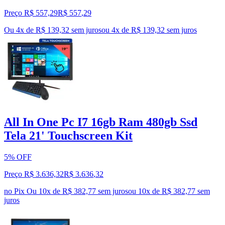
Preço R$ 557,29
R$
557
,
29
Ou 4x de R$ 139,32 sem juros
ou
4
x de
R$ 139,32
sem juros
All In One Pc I7 16gb Ram 480gb Ssd
Tela 21' Touchscreen Kit
5% OFF
Preço R$ 3.636,32
R$
3.636
,
32
no Pix
Ou 10x de R$ 382,77 sem juros
ou
10
x de
R$ 382,77
sem
juros