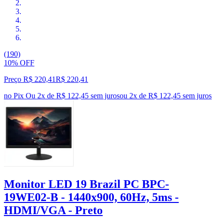
(190)
10% OFF
Preço R$ 220,41
R$
220
,
41
no Pix
Ou 2x de R$ 122,45 sem juros
ou
2
x de
R$ 122,45
sem juros
Monitor LED 19 Brazil PC BPC-
19WE02-B - 1440x900, 60Hz, 5ms -
HDMI/VGA - Preto