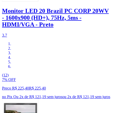
Monitor LED 20 Brazil PC CORP 20WV
- 1600x900 (HD+), 75Hz, 5ms -
HDMI/VGA - Preto
3.7
(12)
7% OFF
Preço R$ 225,40
R$
225
,
40
no Pix
Ou 2x de R$ 121,19 sem juros
ou
2
x de
R$ 121,19
sem juros