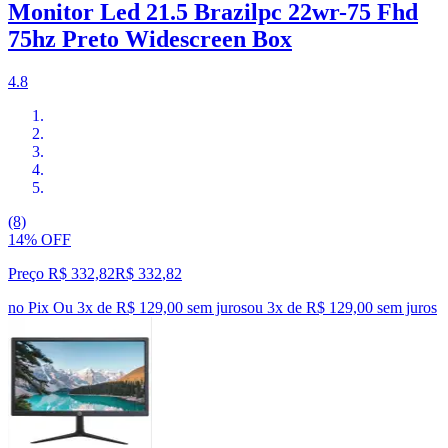
Monitor Led 21.5 Brazilpc 22wr-75 Fhd
75hz Preto Widescreen Box
4.8
(8)
14% OFF
Preço R$ 332,82
R$
332
,
82
no Pix
Ou 3x de R$ 129,00 sem juros
ou
3
x de
R$ 129,00
sem juros