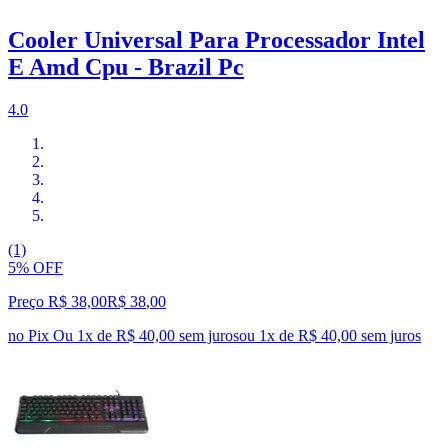
Cooler Universal Para Processador Intel
E Amd Cpu - Brazil Pc
4.0
(1)
5% OFF
Preço R$ 38,00
R$
38
,
00
no Pix
Ou 1x de R$ 40,00 sem juros
ou
1
x de
R$ 40,00
sem juros