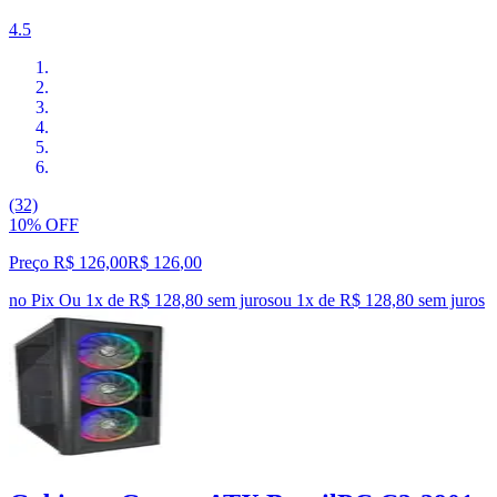
4.5
(32)
10% OFF
Preço R$ 126,00
R$
126
,
00
no Pix
Ou 1x de R$ 128,80 sem juros
ou
1
x de
R$ 128,80
sem juros