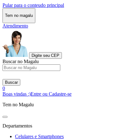
Pular para o conteudo principal
Tem no magalu
Atendimento
Digite seu CEP
Buscar no Magalu
Buscar
0
Boas vindas :)
Entre ou Cadastre-se
Tem no Magalu
Departamentos
Celulares e Smartphones