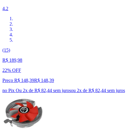
4.2
(15)
R$ 189,98
22% OFF
Preço R$ 148,39
R$
148
,
39
no Pix
Ou 2x de R$ 82,44 sem juros
ou
2
x de
R$ 82,44
sem juros