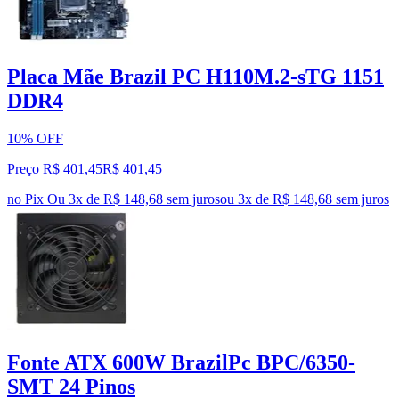
Placa Mãe Brazil PC H110M.2-sTG 1151
DDR4
10% OFF
Preço R$ 401,45
R$
401
,
45
no Pix
Ou 3x de R$ 148,68 sem juros
ou
3
x de
R$ 148,68
sem juros
Fonte ATX 600W BrazilPc BPC/6350-
SMT 24 Pinos