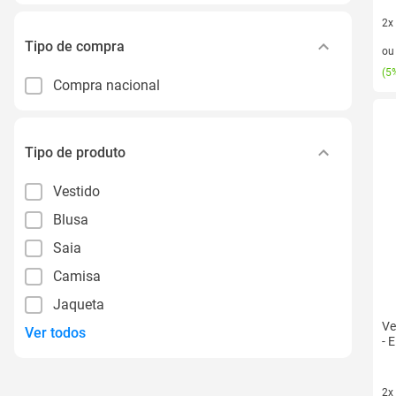
2x
2 v
Tipo de compra
o
(
5%
Compra nacional
Tipo de produto
Vestido
Blusa
Saia
Camisa
Jaqueta
Ve
Ver todos
- 
2x