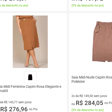
 de desconto no pix
)
(
5% de desconto no pix
)
Saia Midi Nude Capim Ros
Poliéster
ia Midi Feminina Capim Rosa Elegante e
rsátil
2x de R$ 149,50 sem juros
2 vez de R$ 149,50 sem juros
R$ 284,05
 de R$ 145,77 sem juros
no Pi
ou
ez de R$ 145,77 sem juros
R$ 276,96
no Pix
(
5% de desconto no pix
)
u