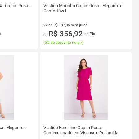
4 - Capim Rosa -
Vestido Marinho Capim Rosa - Elegante e
Confortável
2x de R$ 187,85 sem juros
2 vez de R$ 187,85 sem juros
R$ 356,92
x
no Pix
ou
(
5% de desconto no pix
)
a - Elegante e
Vestido Feminino Capim Rosa -
Confeccionado em Viscose e Poliamida