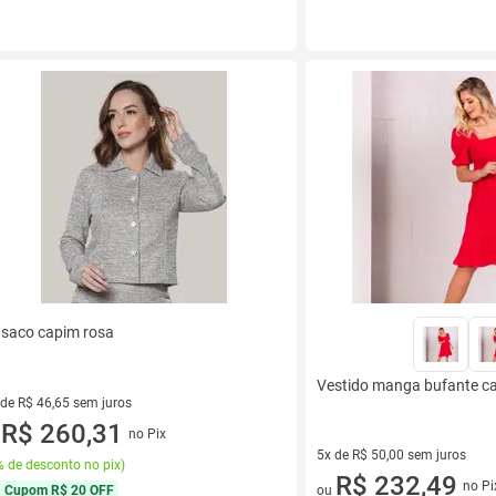
saco capim rosa
Vestido manga bufante c
 de R$ 46,65 sem juros
ez de R$ 46,65 sem juros
R$ 260,31
no Pix
u
5x de R$ 50,00 sem juros
 de desconto no pix
)
5 vez de R$ 50,00 sem juros
R$ 232,49
no Pi
Cupom
R$ 20 OFF
ou