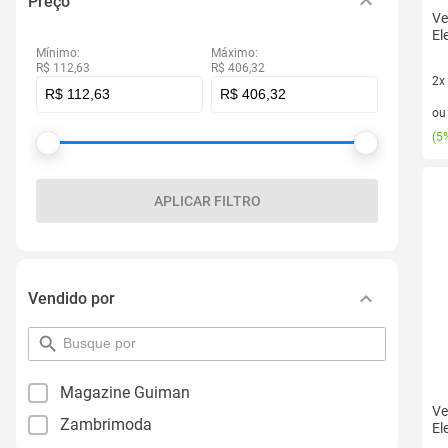
Preço
Ve
El
Mínimo:
Máximo:
R$ 112,63
R$ 406,32
2x
2 v
o
(
5%
APLICAR FILTRO
Vendido por
pesquisar
por
filtro
Magazine Guiman
Ve
Zambrimoda
El