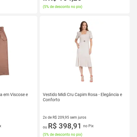
(
5% de desconto no pix
)
a em Viscose e
Vestido Midi Cru Capim Rosa - Elegância e
Conforto
2x de R$ 209,95 sem juros
2 vez de R$ 209,95 sem juros
R$ 398,91
x
no Pix
ou
(
5% de desconto no pix
)