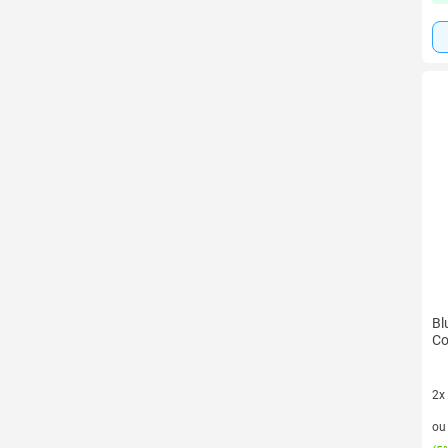
Bl
Co
2x
2 v
o