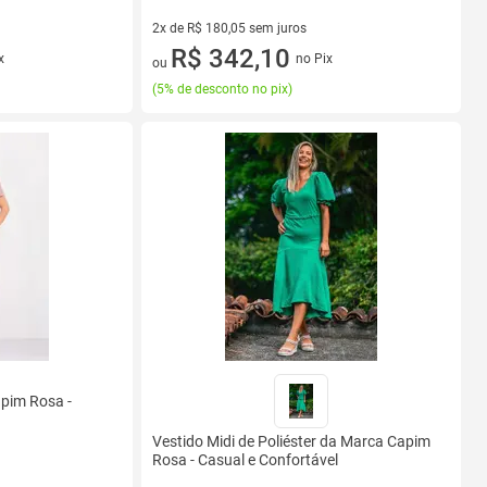
2x de R$ 180,05 sem juros
2 vez de R$ 180,05 sem juros
R$ 342,10
x
no Pix
ou
(
5% de desconto no pix
)
pim Rosa -
Vestido Midi de Poliéster da Marca Capim
Rosa - Casual e Confortável