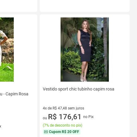
Vestido sport chic tubinho capim rosa
ru - Capim Rosa
4x de R$ 47,48 sem juros
4 vez de R$ 47,48 sem juros
R$ 176,61
no Pix
ou
(
7% de desconto no pix
)
x
Cupom
R$ 20 OFF