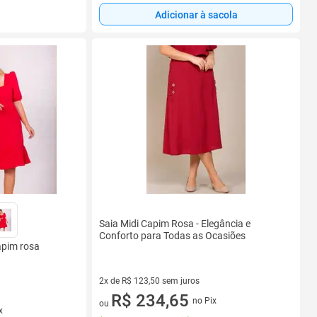
Adicionar à sacola
Saia Midi Capim Rosa - Elegância e
Conforto para Todas as Ocasiões
apim rosa
2x de R$ 123,50 sem juros
2 vez de R$ 123,50 sem juros
R$ 234,65
no Pix
ou
x