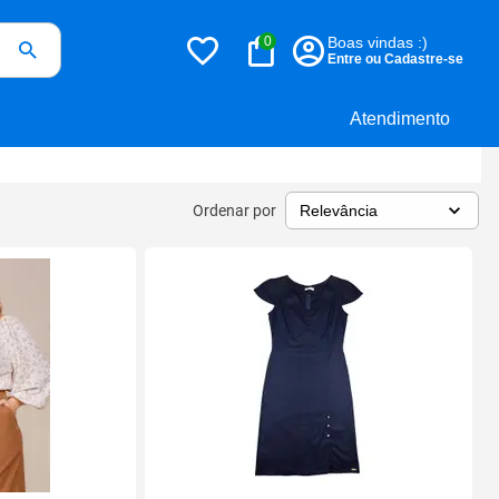
0
Boas vindas :)
Entre ou Cadastre-se
Atendimento
Ordenar por