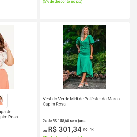
(
5% de desconto no pix
)
Vestido Verde Midi de Poliéster da Marca
Capim Rosa
mpa de
Capim Rosa
2x de R$ 158,60 sem juros
2 vez de R$ 158,60 sem juros
R$ 301,34
no Pix
ou