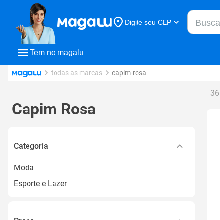
Buscar n
Digite seu CEP
Buscar
Tem no magalu
todas as marcas
capim-rosa
36
Capim Rosa
Categoria
Moda
Esporte e Lazer