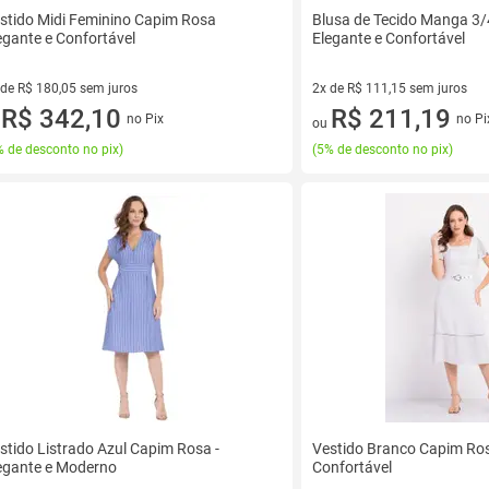
stido Midi Feminino Capim Rosa
Blusa de Tecido Manga 3/
egante e Confortável
Elegante e Confortável
 de R$ 180,05 sem juros
2x de R$ 111,15 sem juros
ez de R$ 180,05 sem juros
R$ 342,10
2 vez de R$ 111,15 sem juros
R$ 211,19
no Pix
no Pi
u
ou
 de desconto no pix
)
(
5% de desconto no pix
)
stido Listrado Azul Capim Rosa -
Vestido Branco Capim Ros
egante e Moderno
Confortável