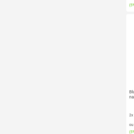
(
5%
Bl
na
2x
2 v
o
(
5%