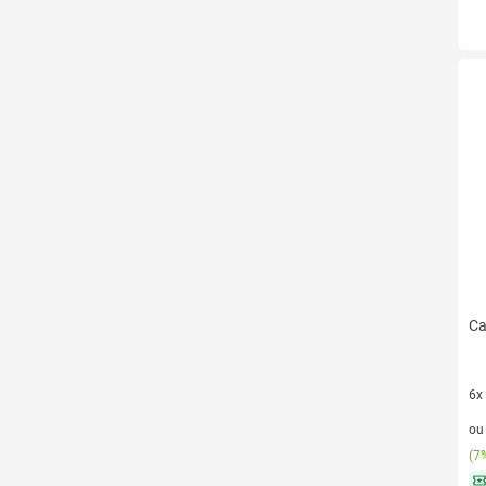
Ca
6x
6 v
o
(
7%