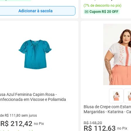
(
7% de desconto no pix
)
Adicionar à sacola
Cupom
R$ 20 OFF
usa Azul Feminina Capim Rosa -
nfeccionada em Viscose e Poliamida
Blusa de Crepe com Esta
Margaridas - Katarina - 
 de R$ 111,80 sem juros
ez de R$ 111,80 sem juros
R$ 212,42
R$ 148,20
no Pix
u
R$ 112,63
no Pix