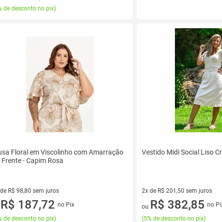
 de desconto no pix
)
usa Floral em Viscolinho com Amarração
Vestido Midi Social Liso C
 Frente - Capim Rosa
 de R$ 98,80 sem juros
2x de R$ 201,50 sem juros
ez de R$ 98,80 sem juros
R$ 187,72
2 vez de R$ 201,50 sem juros
R$ 382,85
no Pix
no Pi
u
ou
 de desconto no pix
)
(
5% de desconto no pix
)