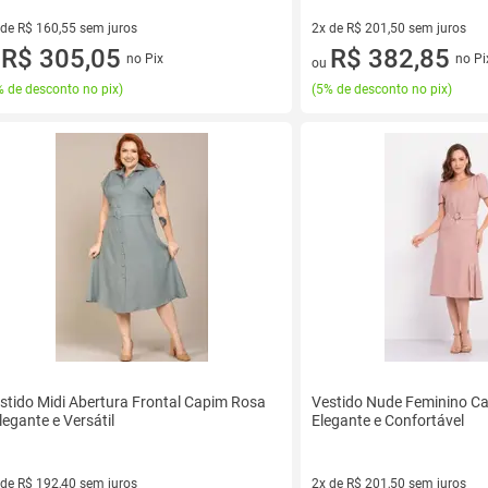
 de R$ 160,55 sem juros
2x de R$ 201,50 sem juros
ez de R$ 160,55 sem juros
R$ 305,05
2 vez de R$ 201,50 sem juros
R$ 382,85
no Pix
no Pi
u
ou
 de desconto no pix
)
(
5% de desconto no pix
)
stido Midi Abertura Frontal Capim Rosa
Vestido Nude Feminino Ca
Elegante e Versátil
Elegante e Confortável
 de R$ 192,40 sem juros
2x de R$ 201,50 sem juros