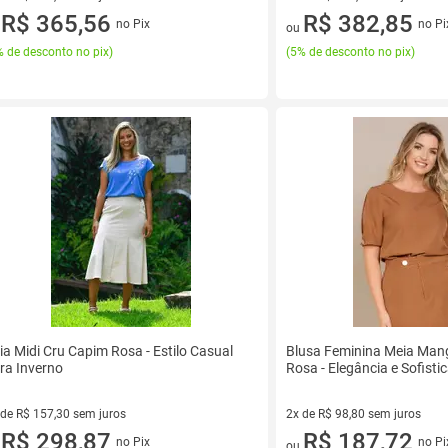
ez de R$ 192,40 sem juros
R$ 365,56
2 vez de R$ 201,50 sem juros
R$ 382,85
no Pix
no Pi
u
ou
 de desconto no pix
)
(
5% de desconto no pix
)
ia Midi Cru Capim Rosa - Estilo Casual
Blusa Feminina Meia Man
ra Inverno
Rosa - Elegância e Sofisti
 de R$ 157,30 sem juros
2x de R$ 98,80 sem juros
ez de R$ 157,30 sem juros
R$ 298,87
2 vez de R$ 98,80 sem juros
R$ 187,72
no Pix
no Pi
u
ou