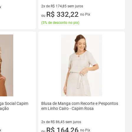
2x de R$ 174,85 sem juros
x
2 vez de R$ 174,85 sem juros
R$ 332,22
no Pix
ou
(
5% de desconto no pix
)
ga Social Capim
Blusa de Manga com Recorte e Pespontos
cação
em Linho Cairo - Capim Rosa
2x de R$ 86,45 sem juros
2 vez de R$ 86,45 sem juros
R$ 164,26
x
no Pix
ou