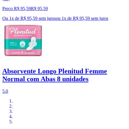
Preço R$ 95,59
R$
95
,
59
Ou 1x de R$ 95,59 sem juros
ou
1
x de
R$ 95,59
sem juros
Absorvente Longo Plenitud Femme
Normal com Abas 8 unidades
5.0