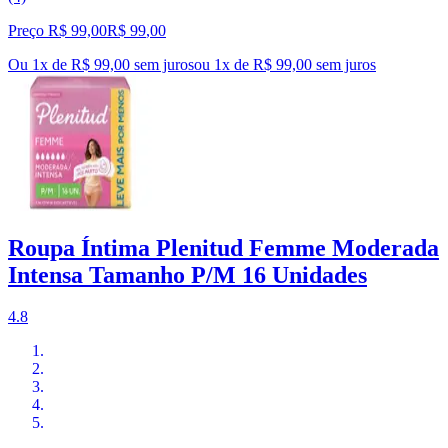
Preço R$ 99,00
R$
99
,
00
Ou 1x de R$ 99,00 sem juros
ou
1
x de
R$ 99,00
sem juros
Roupa Íntima Plenitud Femme Moderada
Intensa Tamanho P/M 16 Unidades
4.8