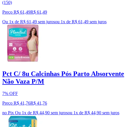
(150)
Preço R$ 61,49
R$
61
,
49
Ou 1x de R$ 61,49 sem juros
ou
1
x de
R$ 61,49
sem juros
Pct C/ 8u Calcinhas Pós Parto Absorvente
Não Vaza P/M
7% OFF
Preço R$ 41,76
R$
41
,
76
no Pix
Ou 1x de R$ 44,90 sem juros
ou
1
x de
R$ 44,90
sem juros