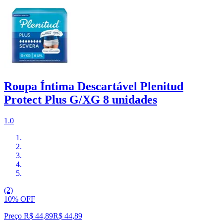
Roupa Íntima Descartável Plenitud
Protect Plus G/XG 8 unidades
1.0
(2)
10% OFF
Preço R$ 44,89
R$
44
,
89