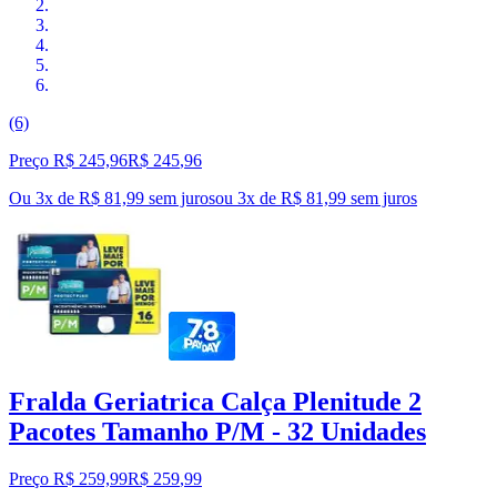
(6)
Preço R$ 245,96
R$
245
,
96
Ou 3x de R$ 81,99 sem juros
ou
3
x de
R$ 81,99
sem juros
Fralda Geriatrica Calça Plenitude 2
Pacotes Tamanho P/M - 32 Unidades
Preço R$ 259,99
R$
259
,
99