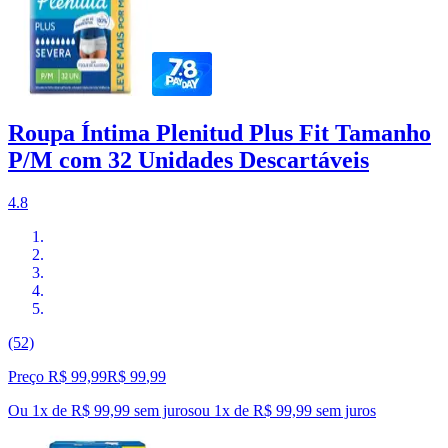
Roupa Íntima Plenitud Plus Fit Tamanho
P/M com 32 Unidades Descartáveis
4.8
(52)
Preço R$ 99,99
R$
99
,
99
Ou 1x de R$ 99,99 sem juros
ou
1
x de
R$ 99,99
sem juros