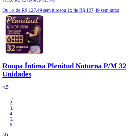
Ou 1x de R$ 127,49 sem juros
ou
1
x de
R$ 127,49
sem juros
Roupa Íntima Plenitud Noturna P/M 32
Unidades
4.5
(4)