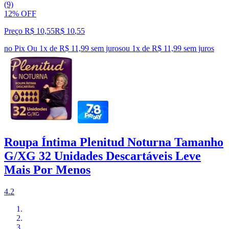
(9)
12% OFF
Preço R$ 10,55
R$
10
,
55
no Pix
Ou 1x de R$ 11,99 sem juros
ou
1
x de
R$ 11,99
sem juros
Roupa Íntima Plenitud Noturna Tamanho
G/XG 32 Unidades Descartáveis Leve
Mais Por Menos
4.2