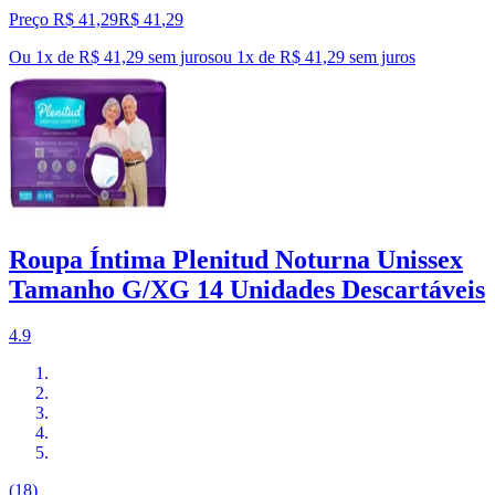
Preço R$ 41,29
R$
41
,
29
Ou 1x de R$ 41,29 sem juros
ou
1
x de
R$ 41,29
sem juros
Roupa Íntima Plenitud Noturna Unissex
Tamanho G/XG 14 Unidades Descartáveis
4.9
(18)