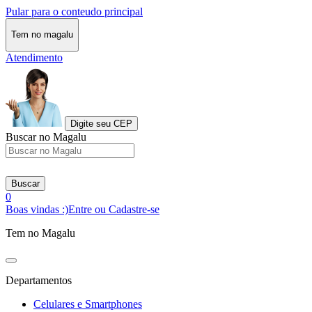
Pular para o conteudo principal
Tem no magalu
Atendimento
Digite seu CEP
Buscar no Magalu
Buscar
0
Boas vindas :)
Entre ou Cadastre-se
Tem no Magalu
Departamentos
Celulares e Smartphones