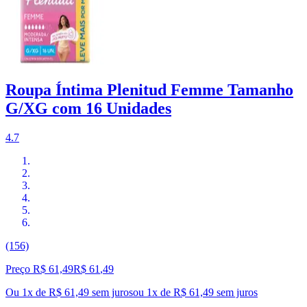
Roupa Íntima Plenitud Femme Tamanho
G/XG com 16 Unidades
4.7
(156)
Preço R$ 61,49
R$
61
,
49
Ou 1x de R$ 61,49 sem juros
ou
1
x de
R$ 61,49
sem juros