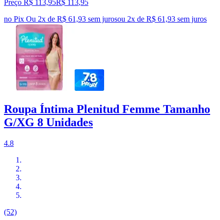
Preço R$ 113,95
R$
113
,
95
no Pix
Ou 2x de R$ 61,93 sem juros
ou
2
x de
R$ 61,93
sem juros
Roupa Íntima Plenitud Femme Tamanho
G/XG 8 Unidades
4.8
(52)