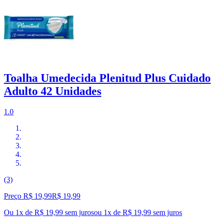
Toalha Umedecida Plenitud Plus Cuidado
Adulto 42 Unidades
1.0
(3)
Preço R$ 19,99
R$
19
,
99
Ou 1x de R$ 19,99 sem juros
ou
1
x de
R$ 19,99
sem juros