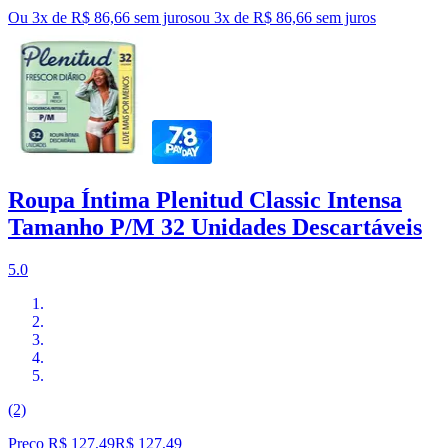
Ou 3x de R$ 86,66 sem juros
ou
3
x de
R$ 86,66
sem juros
Roupa Íntima Plenitud Classic Intensa
Tamanho P/M 32 Unidades Descartáveis
5.0
(2)
Preço R$ 127,49
R$
127
,
49