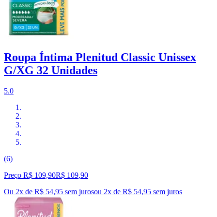
Roupa Íntima Plenitud Classic Unissex
G/XG 32 Unidades
5.0
(6)
Preço R$ 109,90
R$
109
,
90
Ou 2x de R$ 54,95 sem juros
ou
2
x de
R$ 54,95
sem juros