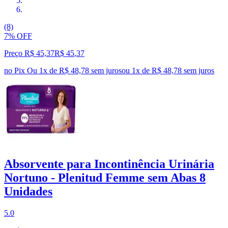
(8)
7% OFF
Preço R$ 45,37
R$
45
,
37
no Pix
Ou 1x de R$ 48,78 sem juros
ou
1
x de
R$ 48,78
sem juros
Absorvente para Incontinência Urinária
Nortuno - Plenitud Femme sem Abas 8
Unidades
5.0