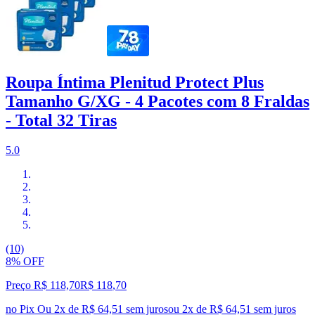
Roupa Íntima Plenitud Protect Plus
Tamanho G/XG - 4 Pacotes com 8 Fraldas
- Total 32 Tiras
5.0
(10)
8% OFF
Preço R$ 118,70
R$
118
,
70
no Pix
Ou 2x de R$ 64,51 sem juros
ou
2
x de
R$ 64,51
sem juros