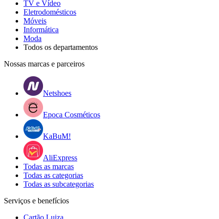
TV e Vídeo
Eletrodomésticos
Móveis
Informática
Moda
Todos os departamentos
Nossas marcas e parceiros
Netshoes
Epoca Cosméticos
KaBuM!
AliExpress
Todas as marcas
Todas as categorias
Todas as subcategorias
Serviços e benefícios
Cartão Luiza