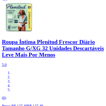
Roupa Íntima Plenitud Frescor Diário
Tamanho G/XG 32 Unidades Descartáveis
Leve Mais Por Menos
5.0
(6)
Preço R$ 127,49
R$
127
,
49