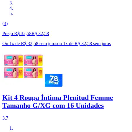
(3)
Preço R$ 32,58
R$
32
,
58
Ou 1x de R$ 32,58 sem juros
ou
1
x de
R$ 32,58
sem juros
Kit 4 Roupa Íntima Plenitud Femme
Tamanho G/XG com 16 Unidades
3.7