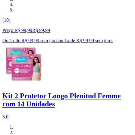
(10)
Preço R$ 99,99
R$
99
,
99
Ou 1x de R$ 99,99 sem juros
ou
1
x de
R$ 99,99
sem juros
Kit 2 Protetor Longo Plenitud Femme
com 14 Unidades
5.0