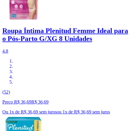
Roupa Íntima Plenitud Femme Ideal para
o Pós-Parto G/XG 8 Unidades
4.8
(52)
Preço R$ 36,69
R$
36
,
69
Ou 1x de R$ 36,69 sem juros
ou
1
x de
R$ 36,69
sem juros