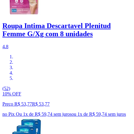
Roupa Intima Descartavel Plenitud
Femme G/Xg com 8 unidades
4.8
(52)
10% OFF
Preço R$ 53,77
R$
53
,
77
no Pix
Ou 1x de R$ 59,74 sem juros
ou
1
x de
R$ 59,74
sem juros