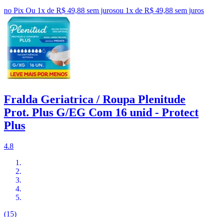
no Pix
Ou 1x de R$ 49,88 sem juros
ou
1
x de
R$ 49,88
sem juros
Fralda Geriatrica / Roupa Plenitude
Prot. Plus G/EG Com 16 unid - Protect
Plus
4.8
(15)