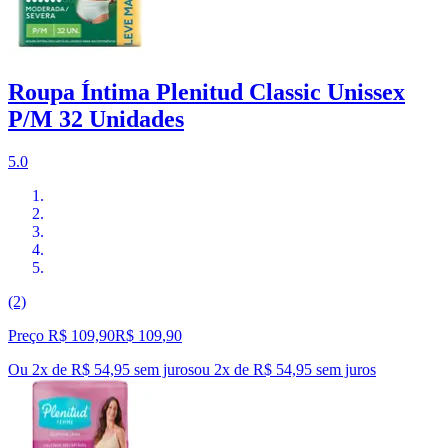
Roupa Íntima Plenitud Classic Unissex
P/M 32 Unidades
5.0
(2)
Preço R$ 109,90
R$
109
,
90
Ou 2x de R$ 54,95 sem juros
ou
2
x de
R$ 54,95
sem juros