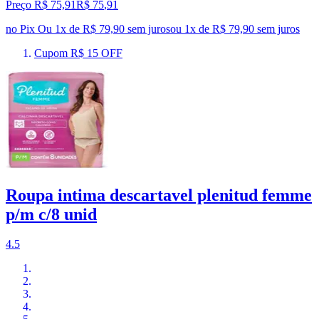
Preço R$ 75,91
R$
75
,
91
no Pix
Ou 1x de R$ 79,90 sem juros
ou
1
x de
R$ 79,90
sem juros
Cupom R$ 15 OFF
Roupa intima descartavel plenitud femme
p/m c/8 unid
4.5