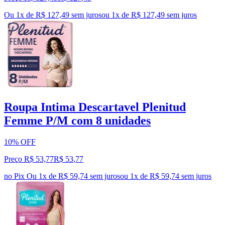
Ou 1x de R$ 127,49 sem juros
ou
1
x de
R$ 127,49
sem juros
Roupa Intima Descartavel Plenitud
Femme P/M com 8 unidades
10% OFF
Preço R$ 53,77
R$
53
,
77
no Pix
Ou 1x de R$ 59,74 sem juros
ou
1
x de
R$ 59,74
sem juros