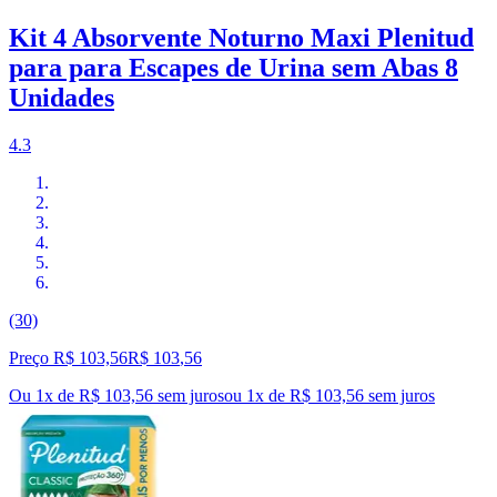
Kit 4 Absorvente Noturno Maxi Plenitud
para para Escapes de Urina sem Abas 8
Unidades
4.3
(30)
Preço R$ 103,56
R$
103
,
56
Ou 1x de R$ 103,56 sem juros
ou
1
x de
R$ 103,56
sem juros