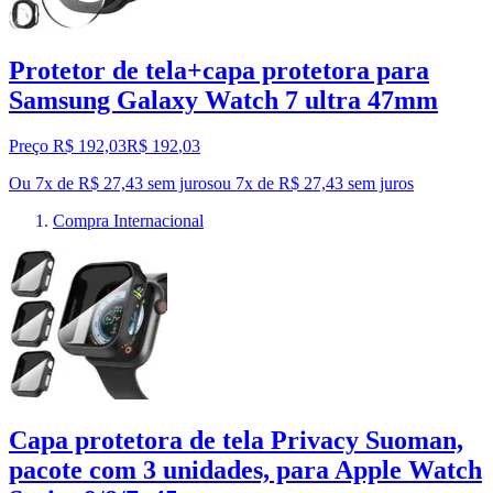
Protetor de tela+capa protetora para
Samsung Galaxy Watch 7 ultra 47mm
Preço R$ 192,03
R$
192
,
03
Ou 7x de R$ 27,43 sem juros
ou
7
x de
R$ 27,43
sem juros
Compra Internacional
Capa protetora de tela Privacy Suoman,
pacote com 3 unidades, para Apple Watch