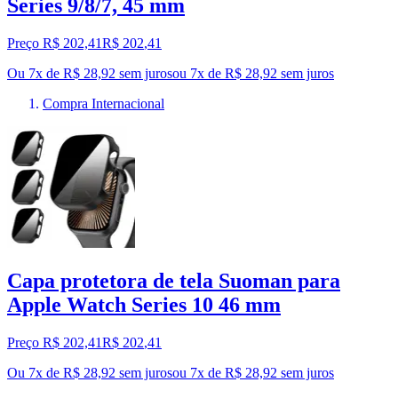
Series 9/8/7, 45 mm
Preço R$ 202,41
R$
202
,
41
Ou 7x de R$ 28,92 sem juros
ou
7
x de
R$ 28,92
sem juros
Compra Internacional
Capa protetora de tela Suoman para
Apple Watch Series 10 46 mm
Preço R$ 202,41
R$
202
,
41
Ou 7x de R$ 28,92 sem juros
ou
7
x de
R$ 28,92
sem juros