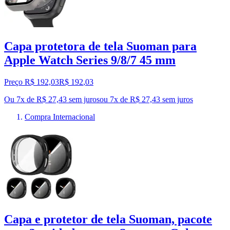
Capa protetora de tela Suoman para
Apple Watch Series 9/8/7 45 mm
Preço R$ 192,03
R$
192
,
03
Ou 7x de R$ 27,43 sem juros
ou
7
x de
R$ 27,43
sem juros
Compra Internacional
Capa e protetor de tela Suoman, pacote