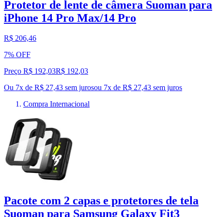
Protetor de lente de câmera Suoman para
iPhone 14 Pro Max/14 Pro
R$ 206,46
7% OFF
Preço R$ 192,03
R$
192
,
03
Ou 7x de R$ 27,43 sem juros
ou
7
x de
R$ 27,43
sem juros
Compra Internacional
Pacote com 2 capas e protetores de tela
Suoman para Samsung Galaxy Fit3