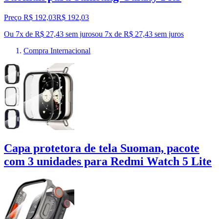
Preço R$ 192,03
R$
192
,
03
Ou 7x de R$ 27,43 sem juros
ou
7
x de
R$ 27,43
sem juros
Compra Internacional
Capa protetora de tela Suoman, pacote
com 3 unidades para Redmi Watch 5 Lite