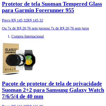
Protetor de tela Suoman Tempered Glass
para Garmin Forerunner 955
Preço R$ 145,32
R$
145
,
32
Ou 7x de R$ 20,76 sem juros
ou
7
x de
R$ 20,76
sem juros
Compra Internacional
Pacote de protetor de tela de privacidade
Suoman 2+2 para Samsung Galaxy Watch
7/6/5/4 de 40 mm