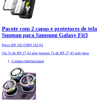
Pacote com 2 capas e protetores de tela
Suoman para Samsung Galaxy Fit3
Preço R$ 192,03
R$
192
,
03
Ou 7x de R$ 27,43 sem juros
ou
7
x de
R$ 27,43
sem juros
Compra Internacional