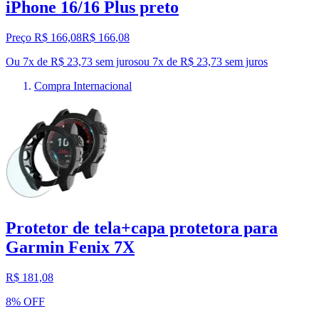
iPhone 16/16 Plus preto
Preço R$ 166,08
R$
166
,
08
Ou 7x de R$ 23,73 sem juros
ou
7
x de
R$ 23,73
sem juros
Compra Internacional
Protetor de tela+capa protetora para
Garmin Fenix 7X
R$ 181,08
8% OFF