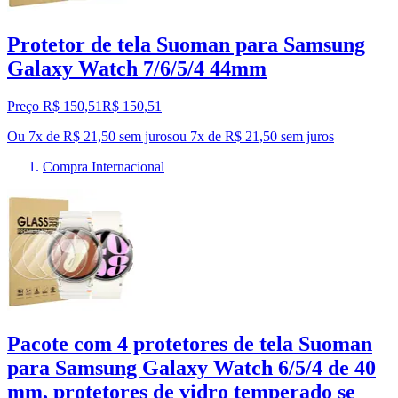
Protetor de tela Suoman para Samsung
Galaxy Watch 7/6/5/4 44mm
Preço R$ 150,51
R$
150
,
51
Ou 7x de R$ 21,50 sem juros
ou
7
x de
R$ 21,50
sem juros
Compra Internacional
Pacote com 4 protetores de tela Suoman
para Samsung Galaxy Watch 6/5/4 de 40
mm, protetores de vidro temperado se