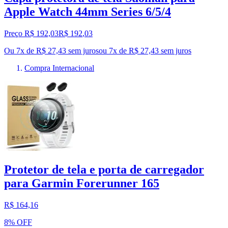
Apple Watch 44mm Series 6/5/4
Preço R$ 192,03
R$
192
,
03
Ou 7x de R$ 27,43 sem juros
ou
7
x de
R$ 27,43
sem juros
Compra Internacional
Protetor de tela e porta de carregador
para Garmin Forerunner 165
R$ 164,16
8% OFF