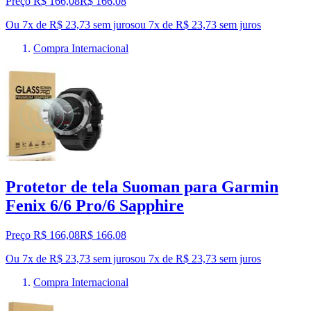
Preço R$ 166,08
R$
166
,
08
Ou 7x de R$ 23,73 sem juros
ou
7
x de
R$ 23,73
sem juros
Compra Internacional
Protetor de tela Suoman para Garmin
Fenix 6/6 Pro/6 Sapphire
Preço R$ 166,08
R$
166
,
08
Ou 7x de R$ 23,73 sem juros
ou
7
x de
R$ 23,73
sem juros
Compra Internacional