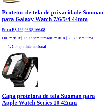
Protetor de tela de privacidade Suoman
para Galaxy Watch 7/6/5/4 44mm
Preço R$ 166,08
R$
166
,
08
Ou 7x de R$ 23,73 sem juros
ou
7
x de
R$ 23,73
sem juros
Compra Internacional
Capa protetora de tela Suoman para
Apple Watch Series 10 42mm