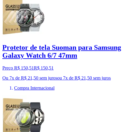
Protetor de tela Suoman para Samsung
Galaxy Watch 6/7 47mm
Preço R$ 150,51
R$
150
,
51
Ou 7x de R$ 21,50 sem juros
ou
7
x de
R$ 21,50
sem juros
Compra Internacional