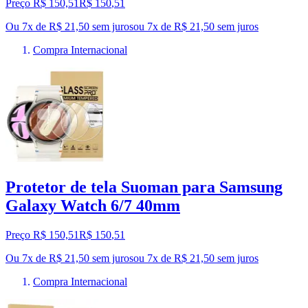
Preço R$ 150,51
R$
150
,
51
Ou 7x de R$ 21,50 sem juros
ou
7
x de
R$ 21,50
sem juros
Compra Internacional
Protetor de tela Suoman para Samsung
Galaxy Watch 6/7 40mm
Preço R$ 150,51
R$
150
,
51
Ou 7x de R$ 21,50 sem juros
ou
7
x de
R$ 21,50
sem juros
Compra Internacional