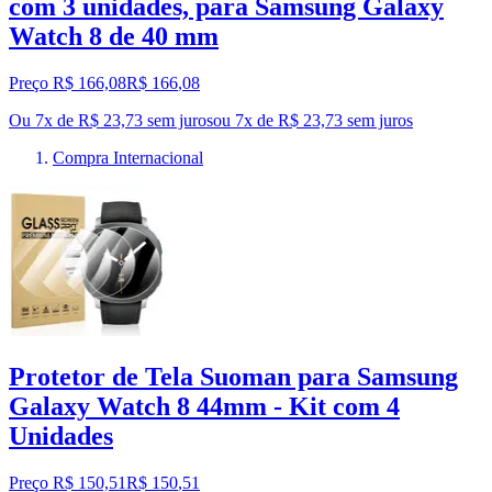
com 3 unidades, para Samsung Galaxy
Watch 8 de 40 mm
Preço R$ 166,08
R$
166
,
08
Ou 7x de R$ 23,73 sem juros
ou
7
x de
R$ 23,73
sem juros
Compra Internacional
Protetor de Tela Suoman para Samsung
Galaxy Watch 8 44mm - Kit com 4
Unidades
Preço R$ 150,51
R$
150
,
51