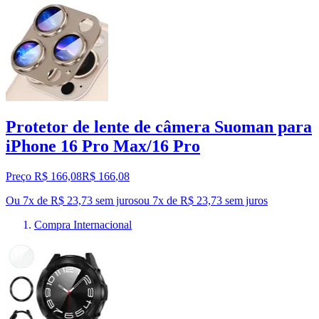
Protetor de lente de câmera Suoman para
iPhone 16 Pro Max/16 Pro
Preço R$ 166,08
R$
166
,
08
Ou 7x de R$ 23,73 sem juros
ou
7
x de
R$ 23,73
sem juros
Compra Internacional