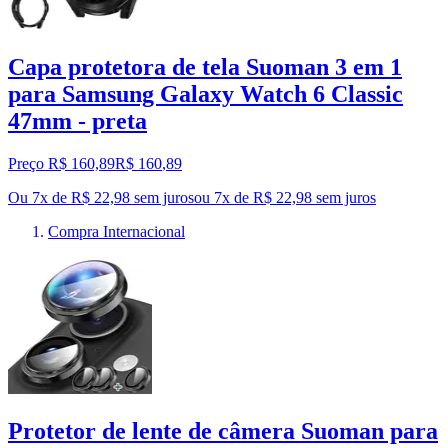
Capa protetora de tela Suoman 3 em 1
para Samsung Galaxy Watch 6 Classic
47mm - preta
Preço R$ 160,89
R$
160
,
89
Ou 7x de R$ 22,98 sem juros
ou
7
x de
R$ 22,98
sem juros
Compra Internacional
Protetor de lente de câmera Suoman para