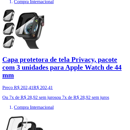
Compra Internacional
Capa protetora de tela Privacy, pacote
com 3 unidades para Apple Watch de 44
mm
Preço R$ 202,41
R$
202
,
41
Ou 7x de R$ 28,92 sem juros
ou
7
x de
R$ 28,92
sem juros
Compra Internacional