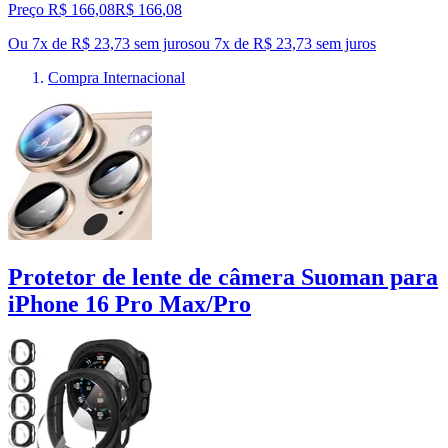
Preço R$ 166,08
R$
166
,
08
Ou 7x de R$ 23,73 sem juros
ou
7
x de
R$ 23,73
sem juros
Compra Internacional
Protetor de lente de câmera Suoman para
iPhone 16 Pro Max/Pro