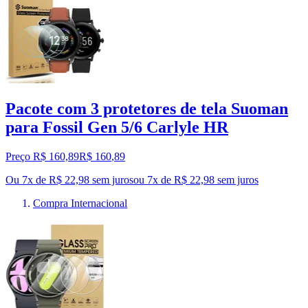
Pacote com 3 protetores de tela Suoman
para Fossil Gen 5/6 Carlyle HR
Preço R$ 160,89
R$
160
,
89
Ou 7x de R$ 22,98 sem juros
ou
7
x de
R$ 22,98
sem juros
Compra Internacional