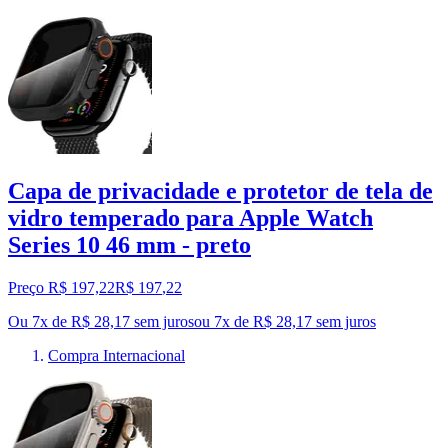
Capa de privacidade e protetor de tela de
vidro temperado para Apple Watch
Series 10 46 mm - preto
Preço R$ 197,22
R$
197
,
22
Ou 7x de R$ 28,17 sem juros
ou
7
x de
R$ 28,17
sem juros
Compra Internacional