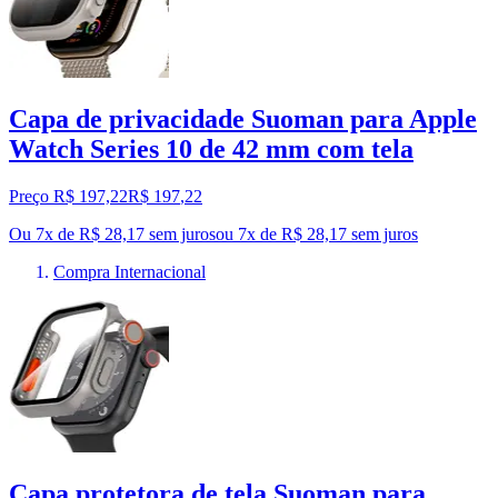
Capa de privacidade Suoman para Apple
Watch Series 10 de 42 mm com tela
Preço R$ 197,22
R$
197
,
22
Ou 7x de R$ 28,17 sem juros
ou
7
x de
R$ 28,17
sem juros
Compra Internacional
Capa protetora de tela Suoman para