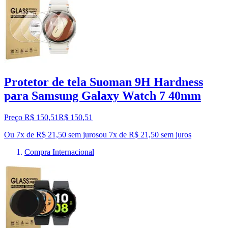
Protetor de tela Suoman 9H Hardness
para Samsung Galaxy Watch 7 40mm
Preço R$ 150,51
R$
150
,
51
Ou 7x de R$ 21,50 sem juros
ou
7
x de
R$ 21,50
sem juros
Compra Internacional