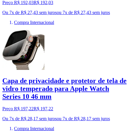
Preço R$ 192,03
R$
192
,
03
Ou 7x de R$ 27,43 sem juros
ou
7
x de
R$ 27,43
sem juros
Compra Internacional
Capa de privacidade e protetor de tela de
vidro temperado para Apple Watch
Series 10 46 mm
Preço R$ 197,22
R$
197
,
22
Ou 7x de R$ 28,17 sem juros
ou
7
x de
R$ 28,17
sem juros
Compra Internacional