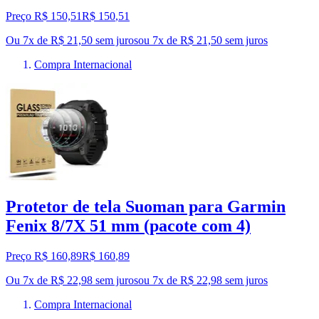
Preço R$ 150,51
R$
150
,
51
Ou 7x de R$ 21,50 sem juros
ou
7
x de
R$ 21,50
sem juros
Compra Internacional
Protetor de tela Suoman para Garmin
Fenix 8/7X 51 mm (pacote com 4)
Preço R$ 160,89
R$
160
,
89
Ou 7x de R$ 22,98 sem juros
ou
7
x de
R$ 22,98
sem juros
Compra Internacional