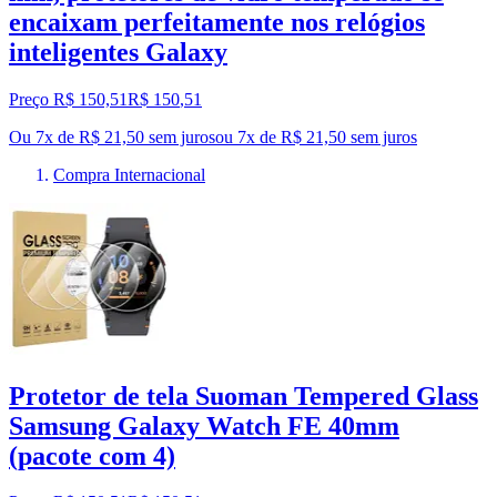
encaixam perfeitamente nos relógios
inteligentes Galaxy
Preço R$ 150,51
R$
150
,
51
Ou 7x de R$ 21,50 sem juros
ou
7
x de
R$ 21,50
sem juros
Compra Internacional
Protetor de tela Suoman Tempered Glass
Samsung Galaxy Watch FE 40mm
(pacote com 4)