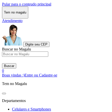
Pular para o conteudo principal
Tem no magalu
Atendimento
Digite seu CEP
Buscar no Magalu
Buscar
0
Boas vindas :)
Entre ou Cadastre-se
Tem no Magalu
Departamentos
Celulares e Smartphones