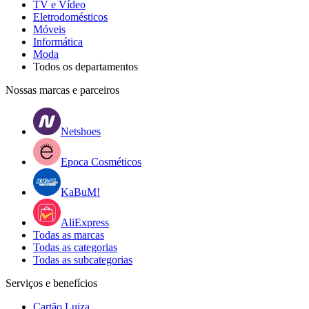
TV e Vídeo
Eletrodomésticos
Móveis
Informática
Moda
Todos os departamentos
Nossas marcas e parceiros
Netshoes
Epoca Cosméticos
KaBuM!
AliExpress
Todas as marcas
Todas as categorias
Todas as subcategorias
Serviços e benefícios
Cartão Luiza