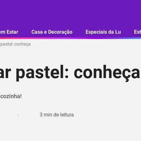
em Estar
Casa e Decoração
Especiais da Lu
Est
pastel: conheça
r pastel: conheça
 cozinha!
3
min de leitura