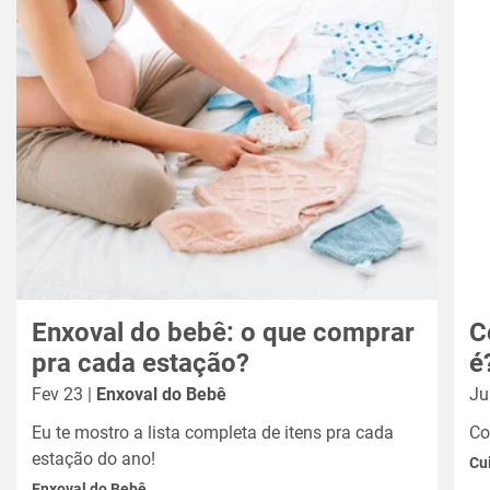
Enxoval do bebê: o que comprar
C
pra cada estação?
é
Fev 23 |
Enxoval do Bebê
Ju
Eu te mostro a lista completa de itens pra cada
Co
estação do ano!
Cu
Enxoval do Bebê