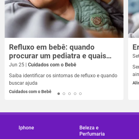
Refluxo em bebê: quando
procurar um pediatra e quais
Set
exames são necessários?
Jun 25 |
Cuidados com o Bebê
Ser
ai
Saiba identificar os sintomas de refluxo e quando
buscar ajuda
Ali
Cuidados com o Bebê
Iphone
Beleza e
Perfumaria