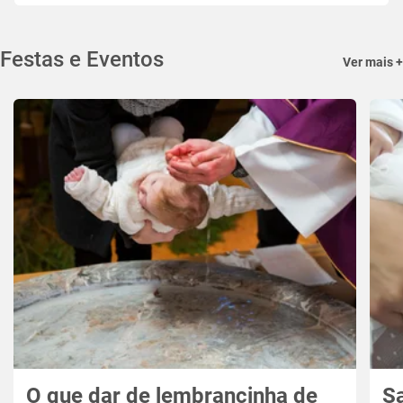
Festas e Eventos
Ver mais +
O que dar de lembrancinha de
S