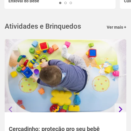
Enxoval do Bebê
Cui
Atividades e Brinquedos
Ver mais +
Cercadinho: proteção pro seu bebê