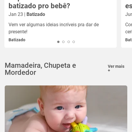
batizado pro bebê?
es
Jan 23 |
Batizado
Ju
Vem ver algumas ideias incríveis pra dar de
Co
presente!
ce
Batizado
Bat
Mamadeira, Chupeta e
Ver mais
+
Mordedor