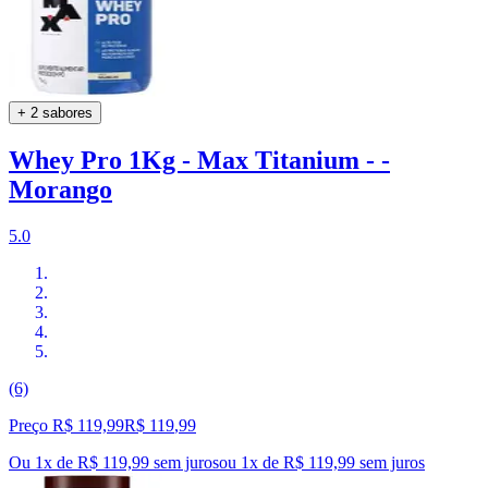
+ 2 sabores
Whey Pro 1Kg - Max Titanium - -
Morango
5.0
(6)
Preço R$ 119,99
R$
119
,
99
Ou 1x de R$ 119,99 sem juros
ou
1
x de
R$ 119,99
sem juros