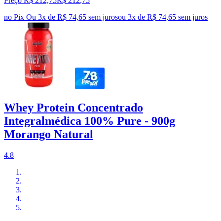
Preço R$ 212,75
R$
212
,
75
no Pix
Ou 3x de R$ 74,65 sem juros
ou
3
x de
R$ 74,65
sem juros
Whey Protein Concentrado
Integralmédica 100% Pure - 900g
Morango Natural
4.8