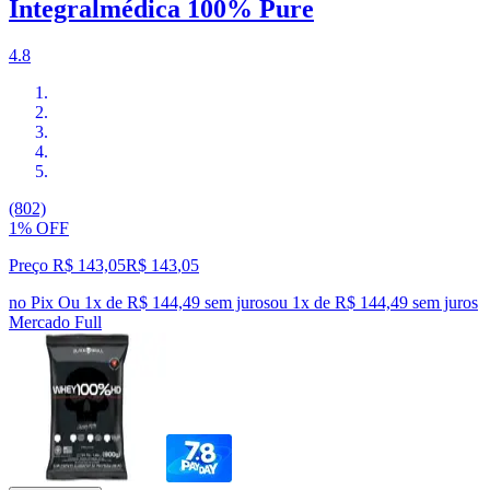
Integralmédica 100% Pure
4.8
(802)
1% OFF
Preço R$ 143,05
R$
143
,
05
no Pix
Ou 1x de R$ 144,49 sem juros
ou
1
x de
R$ 144,49
sem juros
Mercado Full