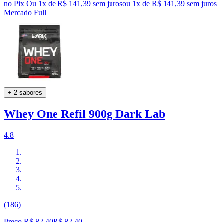
no Pix
Ou 1x de R$ 141,39 sem juros
ou
1
x de
R$ 141,39
sem juros
Mercado Full
+ 2 sabores
Whey One Refil 900g Dark Lab
4.8
(186)
Preço R$ 82,40
R$
82
,
40