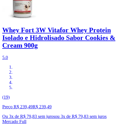
Whey Fort 3W Vitafor Whey Protein
Isolado e Hidrolisado Sabor Cookies &
Cream 900g
5.0
(19)
Preço R$ 239,49
R$
239
,
49
Ou 3x de R$ 79,83 sem juros
ou
3
x de
R$ 79,83
sem juros
Mercado Full