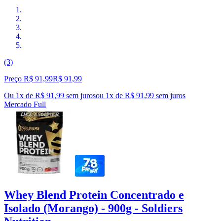
(3)
Preço R$ 91,99
R$
91
,
99
Ou 1x de R$ 91,99 sem juros
ou
1
x de
R$ 91,99
sem juros
Mercado Full
Whey Blend Protein Concentrado e
Isolado (Morango) - 900g - Soldiers