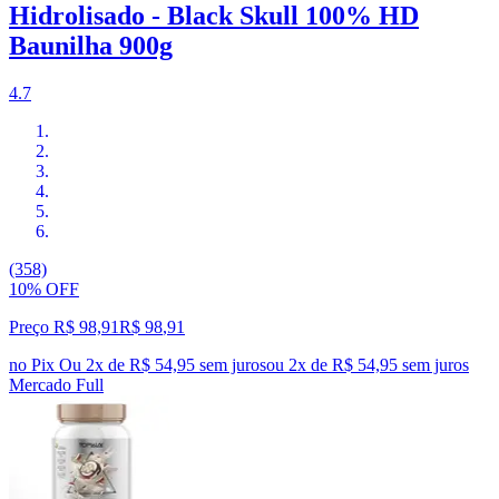
Hidrolisado - Black Skull 100% HD
Baunilha 900g
4.7
(358)
10% OFF
Preço R$ 98,91
R$
98
,
91
no Pix
Ou 2x de R$ 54,95 sem juros
ou
2
x de
R$ 54,95
sem juros
Mercado Full