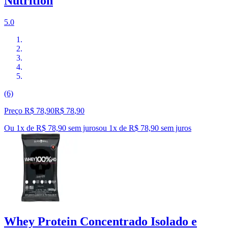
Nutrition
5.0
(6)
Preço R$ 78,90
R$
78
,
90
Ou 1x de R$ 78,90 sem juros
ou
1
x de
R$ 78,90
sem juros
Whey Protein Concentrado Isolado e