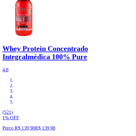
Whey Protein Concentrado
Integralmédica 100% Pure
4.8
(521)
1% OFF
Preço R$ 139,98
R$
139
,
98