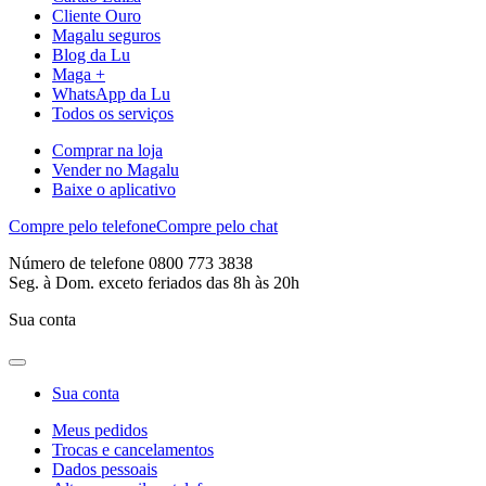
Cliente Ouro
Magalu seguros
Blog da Lu
Maga +
WhatsApp da Lu
Todos os serviços
Comprar na loja
Vender no Magalu
Baixe o aplicativo
Compre pelo telefone
Compre pelo chat
Número de telefone 0800 773 3838
Seg. à Dom. exceto feriados das 8h às 20h
Sua conta
Sua conta
Meus pedidos
Trocas e cancelamentos
Dados pessoais