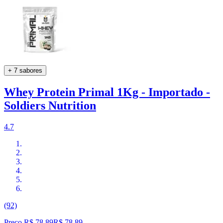
+ 7 sabores
Whey Protein Primal 1Kg - Importado -
Soldiers Nutrition
4.7
(92)
Preço R$ 78,89
R$
78
,
89