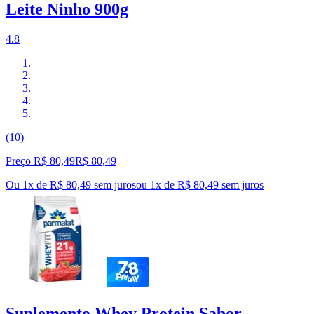
Leite Ninho 900g
4.8
(10)
Preço R$ 80,49
R$
80
,
49
Ou 1x de R$ 80,49 sem juros
ou
1
x de
R$ 80,49
sem juros
Suplemento Whey Protein Sabor