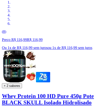
(8)
Preço R$ 116,99
R$
116
,
99
Ou 1x de R$ 116,99 sem juros
ou
1
x de
R$ 116,99
sem juros
+ 2 sabores
Whey Protein 100 HD Pure 450g Pote
BLACK SKULL Isolado Hidrolisado