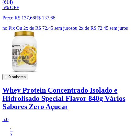
(614)
5% OFF
Preço R$ 137,66
R$
137
,
66
no Pix
Ou 2x de R$ 72,45 sem juros
ou
2
x de
R$ 72,45
sem juros
+ 9 sabores
Whey Protein Concentrado Isolado e
Hidrolisado Special Flavor 840g Vários
Sabores Zero Açucar
5.0