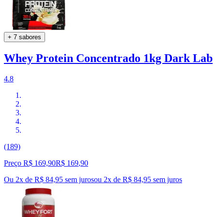
+ 7 sabores
Whey Protein Concentrado 1kg Dark Lab
4.8
(189)
Preço R$ 169,90
R$
169
,
90
Ou 2x de R$ 84,95 sem juros
ou
2
x de
R$ 84,95
sem juros