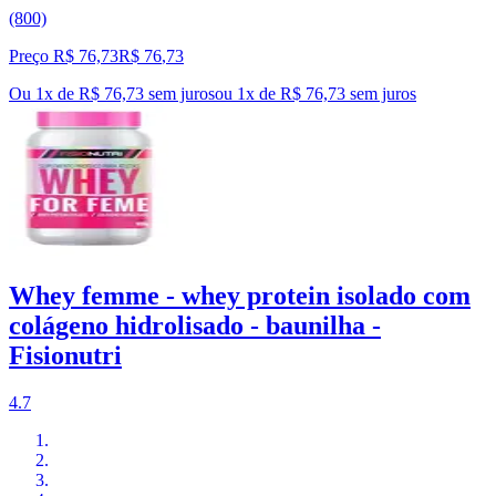
(800)
Preço R$ 76,73
R$
76
,
73
Ou 1x de R$ 76,73 sem juros
ou
1
x de
R$ 76,73
sem juros
Whey femme - whey protein isolado com
colágeno hidrolisado - baunilha -
Fisionutri
4.7