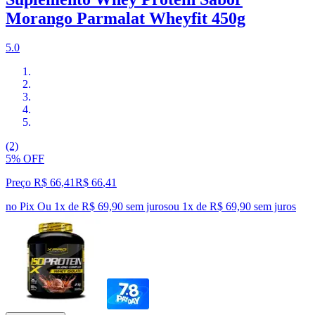
Morango Parmalat Wheyfit 450g
5.0
(2)
5% OFF
Preço R$ 66,41
R$
66
,
41
no Pix
Ou 1x de R$ 69,90 sem juros
ou
1
x de
R$ 69,90
sem juros