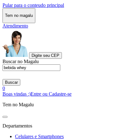
Pular para o conteudo principal
Tem no magalu
Atendimento
Digite seu CEP
Buscar no Magalu
Buscar
0
Boas vindas :)
Entre ou Cadastre-se
Tem no Magalu
Departamentos
Celulares e Smartphones