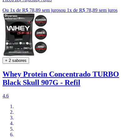
Ou 1x de R$ 78,89 sem juros
ou
1
x de
R$ 78,89
sem juros
+ 2 sabores
Whey Protein Concentrado TURBO
Black Skull 907G - Refil
4.6