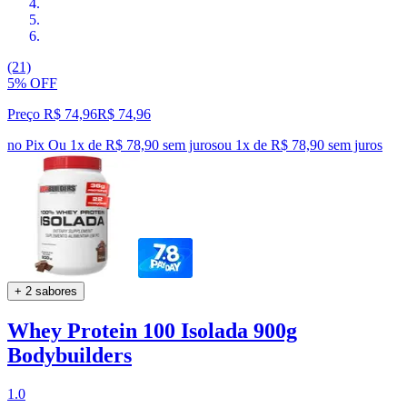
(21)
5% OFF
Preço R$ 74,96
R$
74
,
96
no Pix
Ou 1x de R$ 78,90 sem juros
ou
1
x de
R$ 78,90
sem juros
+ 2 sabores
Whey Protein 100 Isolada 900g
Bodybuilders
1.0