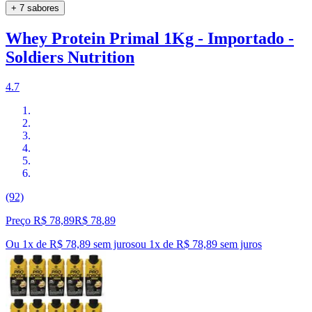
+ 7 sabores
Whey Protein Primal 1Kg - Importado -
Soldiers Nutrition
4.7
(92)
Preço R$ 78,89
R$
78
,
89
Ou 1x de R$ 78,89 sem juros
ou
1
x de
R$ 78,89
sem juros