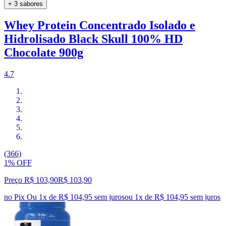
+ 3 sabores
Whey Protein Concentrado Isolado e
Hidrolisado Black Skull 100% HD
Chocolate 900g
4.7
(366)
1% OFF
Preço R$ 103,90
R$
103
,
90
no Pix
Ou 1x de R$ 104,95 sem juros
ou
1
x de
R$ 104,95
sem juros