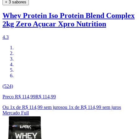
+ 3 sabores
Whey Protein Iso Protein Blend Complex
2kg Zero Açucar Xpro Nutrition
4.3
(524)
Preço R$ 114,99
R$
114
,
99
Ou 1x de R$ 114,99 sem juros
ou
1
x de
R$ 114,99
sem juros
Mercado Full