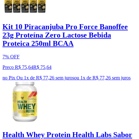
Kit 10 Piracanjuba Pro Force Banoffee
23g Proteína Zero Lactose Bebida
Proteica 250ml BCAA
7% OFF
Preço R$ 75,64
R$
75
,
64
no Pix
Ou 1x de R$ 77,26 sem juros
ou
1
x de
R$ 77,26
sem juros
Health Whey Protein Health Labs Sabor