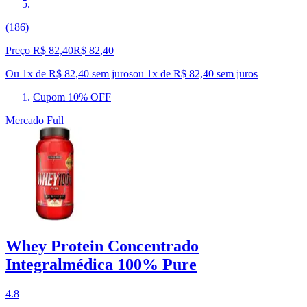
(186)
Preço R$ 82,40
R$
82
,
40
Ou 1x de R$ 82,40 sem juros
ou
1
x de
R$ 82,40
sem juros
Cupom 10% OFF
Mercado Full
Whey Protein Concentrado
Integralmédica 100% Pure
4.8