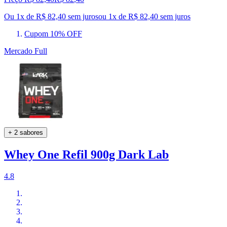
Ou 1x de R$ 82,40 sem juros
ou
1
x de
R$ 82,40
sem juros
Cupom 10% OFF
Mercado Full
+ 2 sabores
Whey One Refil 900g Dark Lab
4.8