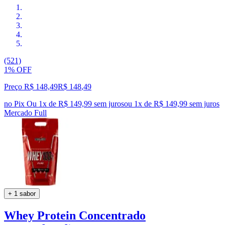
(521)
1% OFF
Preço R$ 148,49
R$
148
,
49
no Pix
Ou 1x de R$ 149,99 sem juros
ou
1
x de
R$ 149,99
sem juros
Mercado Full
+ 1 sabor
Whey Protein Concentrado