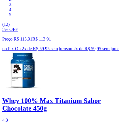
(12)
5% OFF
Preço R$ 113,91
R$
113
,
91
no Pix
Ou 2x de R$ 59,95 sem juros
ou
2
x de
R$ 59,95
sem juros
Whey 100% Max Titanium Sabor
Chocolate 450g
4.3