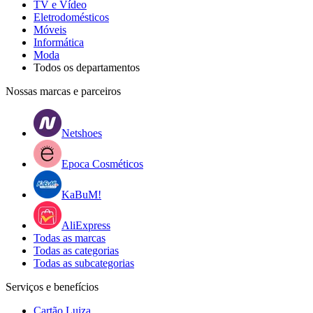
TV e Vídeo
Eletrodomésticos
Móveis
Informática
Moda
Todos os departamentos
Nossas marcas e parceiros
Netshoes
Epoca Cosméticos
KaBuM!
AliExpress
Todas as marcas
Todas as categorias
Todas as subcategorias
Serviços e benefícios
Cartão Luiza