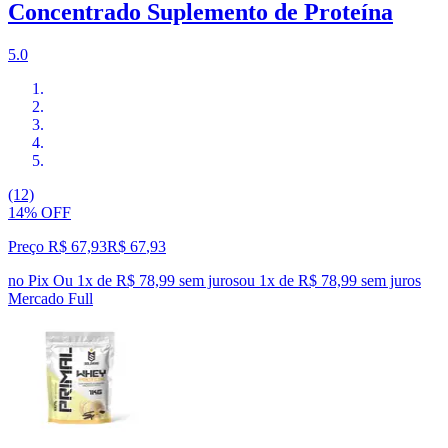
Concentrado Suplemento de Proteína
5.0
(12)
14% OFF
Preço R$ 67,93
R$
67
,
93
no Pix
Ou 1x de R$ 78,99 sem juros
ou
1
x de
R$ 78,99
sem juros
Mercado Full