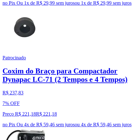
no Pix
Ou 1x de R$ 29,99 sem juros
ou
1
x de
R$ 29,99
sem juros
Patrocinado
Coxim do Braço para Compactador
Dynapac LC-71 (2 Tempos e 4 Tempos)
R$ 237,83
7% OFF
Preço R$ 221,18
R$
221
,
18
no Pix
Ou 4x de R$ 59,46 sem juros
ou
4
x de
R$ 59,46
sem juros