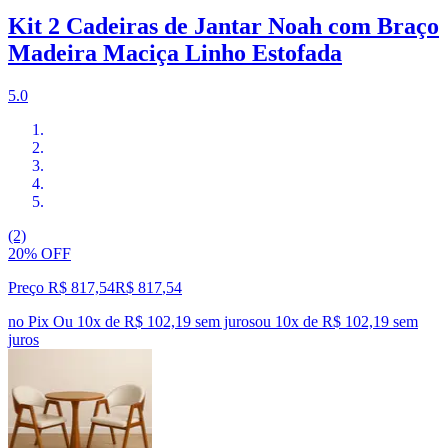
Kit 2 Cadeiras de Jantar Noah com Braço
Madeira Maciça Linho Estofada
5.0
(2)
20% OFF
Preço R$ 817,54
R$
817
,
54
no Pix
Ou 10x de R$ 102,19 sem juros
ou
10
x de
R$ 102,19
sem
juros