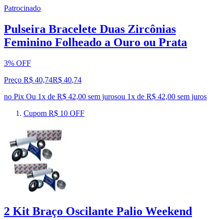
Patrocinado
Pulseira Bracelete Duas Zircônias
Feminino Folheado a Ouro ou Prata
3% OFF
Preço R$ 40,74
R$
40
,
74
no Pix
Ou 1x de R$ 42,00 sem juros
ou
1
x de
R$ 42,00
sem juros
Cupom R$ 10 OFF
2 Kit Braço Oscilante Palio Weekend