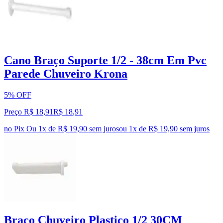
Cano Braço Suporte 1/2 - 38cm Em Pvc
Parede Chuveiro Krona
5% OFF
Preço R$ 18,91
R$
18
,
91
no Pix
Ou 1x de R$ 19,90 sem juros
ou
1
x de
R$ 19,90
sem juros
Braço Chuveiro Plastico 1/2 30CM