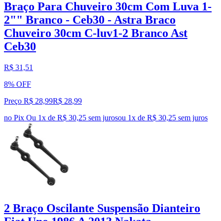
Braço Para Chuveiro 30cm Com Luva 1-
2"" Branco - Ceb30 - Astra Braco
Chuveiro 30cm C-luv1-2 Branco Ast
Ceb30
R$ 31,51
8% OFF
Preço R$ 28,99
R$
28
,
99
no Pix
Ou 1x de R$ 30,25 sem juros
ou
1
x de
R$ 30,25
sem juros
2 Braço Oscilante Suspensão Dianteiro