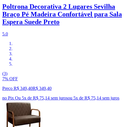
Poltrona Decorativa 2 Lugares Sevilha
Braço Pé Madeira Confortável para Sala
Espera Suede Preto
5.0
(3)
7% OFF
Preço R$ 349,40
R$
349
,
40
no Pix
Ou 5x de R$ 75,14 sem juros
ou
5
x de
R$ 75,14
sem juros