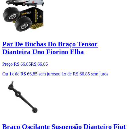
Par De Buchas Do Braço Tensor
Dianteira Uno Fiorino Elba
Preço R$ 66,85
R$
66
,
85
Ou 1x de R$ 66,85 sem juros
ou
1
x de
R$ 66,85
sem juros
Braço Oscilante Suspensão Dianteiro Fiat