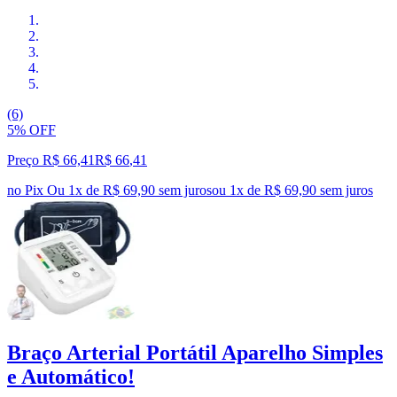
(6)
5% OFF
Preço R$ 66,41
R$
66
,
41
no Pix
Ou 1x de R$ 69,90 sem juros
ou
1
x de
R$ 69,90
sem juros
Braço Arterial Portátil Aparelho Simples
e Automático!