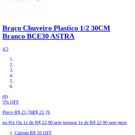
Braço Chuveiro Plastico 1/2 30CM
Branco BCE30 ASTRA
4.5
(8)
5% OFF
Preço R$ 21,76
R$
21
,
76
no Pix
Ou 1x de R$ 22,90 sem juros
ou
1
x de
R$ 22,90
sem juros
Cupom R$ 10 OFF