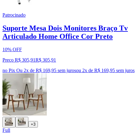
Patrocinado
Suporte Mesa Dois Monitores Braço Tv
Articulado Home Office Cor Preto
10% OFF
Preço R$ 305,91
R$
305
,
91
no Pix
Ou 2x de R$ 169,95 sem juros
ou
2
x de
R$ 169,95
sem juros
+3
Full