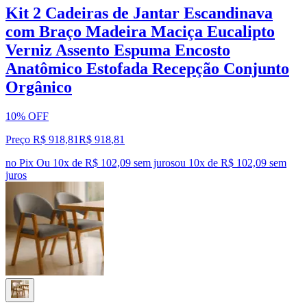
Kit 2 Cadeiras de Jantar Escandinava
com Braço Madeira Maciça Eucalipto
Verniz Assento Espuma Encosto
Anatômico Estofada Recepção Conjunto
Orgânico
10% OFF
Preço R$ 918,81
R$
918
,
81
no Pix
Ou 10x de R$ 102,09 sem juros
ou
10
x de
R$ 102,09
sem
juros