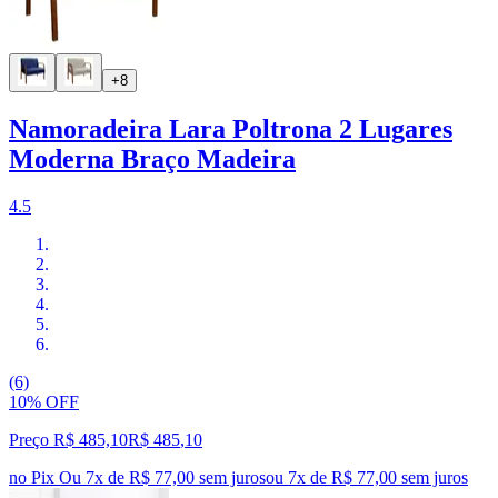
+8
Namoradeira Lara Poltrona 2 Lugares
Moderna Braço Madeira
4.5
(6)
10% OFF
Preço R$ 485,10
R$
485
,
10
no Pix
Ou 7x de R$ 77,00 sem juros
ou
7
x de
R$ 77,00
sem juros