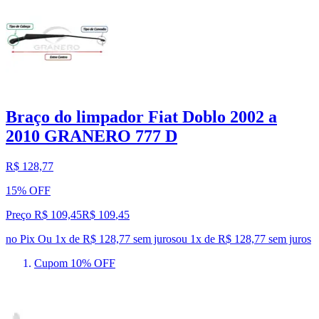
Braço do limpador Fiat Doblo 2002 a
2010 GRANERO 777 D
R$ 128,77
15% OFF
Preço R$ 109,45
R$
109
,
45
no Pix
Ou 1x de R$ 128,77 sem juros
ou
1
x de
R$ 128,77
sem juros
Cupom 10% OFF