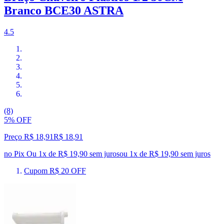
Branco BCE30 ASTRA
4.5
(8)
5% OFF
Preço R$ 18,91
R$
18
,
91
no Pix
Ou 1x de R$ 19,90 sem juros
ou
1
x de
R$ 19,90
sem juros
Cupom R$ 20 OFF