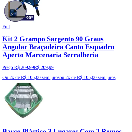
Full
Kit 2 Grampo Sargento 90 Graus
Angular Braçadeira Canto Esquadro
Aperto Marcenaria Serralheria
Preço R$ 209,99
R$
209
,
99
Ou 2x de R$ 105,00 sem juros
ou
2
x de
R$ 105,00
sem juros
Barco Plástico 3 Lugares Com 2 Remos