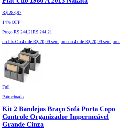
Fiat Uno 1986 A 2013 Nakata
R$ 283,97
14% OFF
Preço R$ 244,21
R$
244
,
21
no Pix
Ou 4x de R$ 70,99 sem juros
ou
4
x de
R$ 70,99
sem juros
Full
Patrocinado
Kit 2 Bandejas Braço Sofá Porta Copo
Controle Organizador Impermeável
Grande Cinza