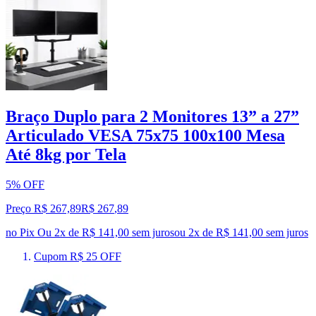
Braço Duplo para 2 Monitores 13” a 27”
Articulado VESA 75x75 100x100 Mesa
Até 8kg por Tela
5% OFF
Preço R$ 267,89
R$
267
,
89
no Pix
Ou 2x de R$ 141,00 sem juros
ou
2
x de
R$ 141,00
sem juros
Cupom R$ 25 OFF