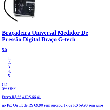
Braçadeira Universal Medidor De
Pressão Digital Braço G-tech
5.0
(12)
5% OFF
Preço R$ 66,41
R$
66
,
41
no Pix
Ou 1x de R$ 69,90 sem juros
ou
1
x de
R$ 69,90
sem juros