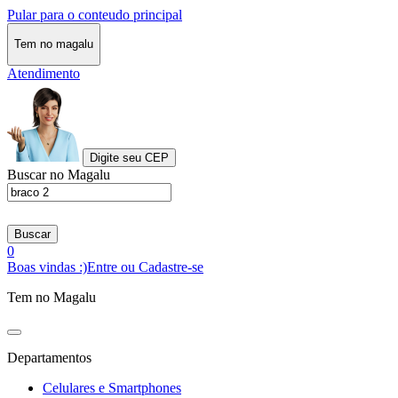
Pular para o conteudo principal
Tem no magalu
Atendimento
Digite seu CEP
Buscar no Magalu
Buscar
0
Boas vindas :)
Entre ou Cadastre-se
Tem no Magalu
Departamentos
Celulares e Smartphones