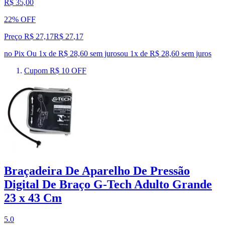
R$ 35,00
22% OFF
Preço R$ 27,17
R$
27
,
17
no Pix
Ou 1x de R$ 28,60 sem juros
ou
1
x de
R$ 28,60
sem juros
Cupom R$ 10 OFF
Braçadeira De Aparelho De Pressão
Digital De Braço G-Tech Adulto Grande
23 x 43 Cm
5.0