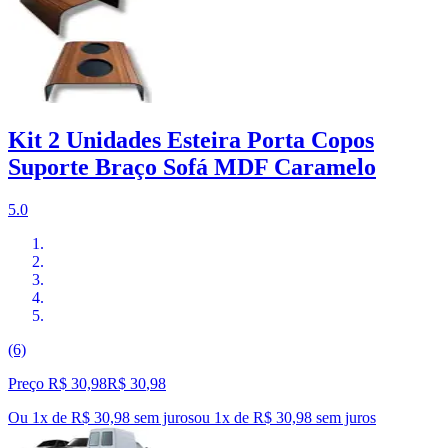
Kit 2 Unidades Esteira Porta Copos
Suporte Braço Sofá MDF Caramelo
5.0
(6)
Preço R$ 30,98
R$
30
,
98
Ou 1x de R$ 30,98 sem juros
ou
1
x de
R$ 30,98
sem juros