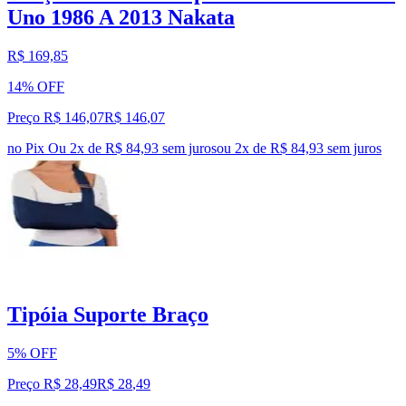
Uno 1986 A 2013 Nakata
R$ 169,85
14% OFF
Preço R$ 146,07
R$
146
,
07
no Pix
Ou 2x de R$ 84,93 sem juros
ou
2
x de
R$ 84,93
sem juros
Tipóia Suporte Braço
5% OFF
Preço R$ 28,49
R$
28
,
49