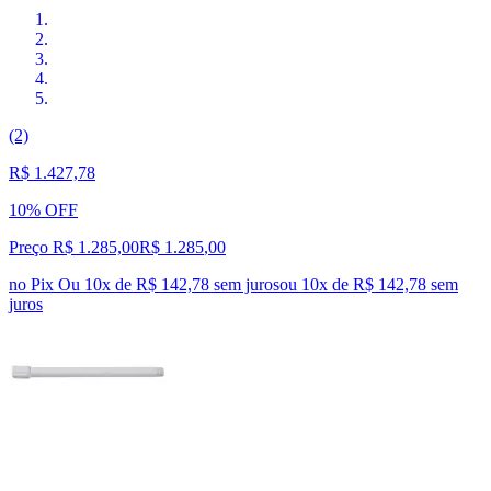
(2)
R$ 1.427,78
10% OFF
Preço R$ 1.285,00
R$
1.285
,
00
no Pix
Ou 10x de R$ 142,78 sem juros
ou
10
x de
R$ 142,78
sem
juros