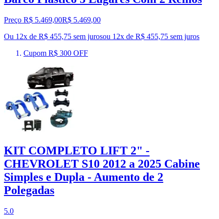
Preço R$ 5.469,00
R$
5.469
,
00
Ou 12x de R$ 455,75 sem juros
ou
12
x de
R$ 455,75
sem juros
Cupom R$ 300 OFF
KIT COMPLETO LIFT 2" -
CHEVROLET S10 2012 a 2025 Cabine
Simples e Dupla - Aumento de 2
Polegadas
5.0