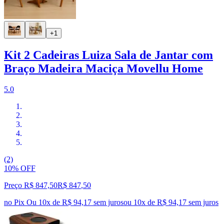
+1
Kit 2 Cadeiras Luiza Sala de Jantar com
Braço Madeira Maciça Movellu Home
5.0
(2)
10% OFF
Preço R$ 847,50
R$
847
,
50
no Pix
Ou 10x de R$ 94,17 sem juros
ou
10
x de
R$ 94,17
sem juros