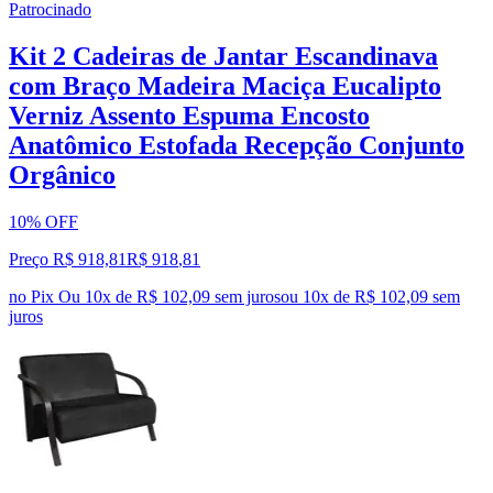
Patrocinado
Kit 2 Cadeiras de Jantar Escandinava
com Braço Madeira Maciça Eucalipto
Verniz Assento Espuma Encosto
Anatômico Estofada Recepção Conjunto
Orgânico
10% OFF
Preço R$ 918,81
R$
918
,
81
no Pix
Ou 10x de R$ 102,09 sem juros
ou
10
x de
R$ 102,09
sem
juros