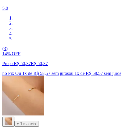
5.0
(3)
14% OFF
Preço R$ 50,37
R$
50
,
37
no Pix
Ou 1x de R$ 58,57 sem juros
ou
1
x de
R$ 58,57
sem juros
+ 1 material