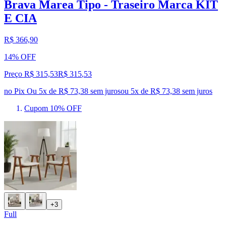
Brava Marea Tipo - Traseiro Marca KIT
E CIA
R$ 366,90
14% OFF
Preço R$ 315,53
R$
315
,
53
no Pix
Ou 5x de R$ 73,38 sem juros
ou
5
x de
R$ 73,38
sem juros
Cupom 10% OFF
+3
Full