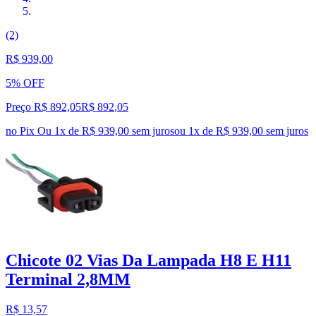
(2)
R$ 939,00
5% OFF
Preço R$ 892,05
R$
892
,
05
no Pix
Ou 1x de R$ 939,00 sem juros
ou
1
x de
R$ 939,00
sem juros
Chicote 02 Vias Da Lampada H8 E H11
Terminal 2,8MM
R$ 13,57