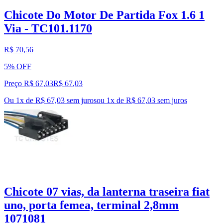
Chicote Do Motor De Partida Fox 1.6 1
Via - TC101.1170
R$ 70,56
5% OFF
Preço R$ 67,03
R$
67
,
03
Ou 1x de R$ 67,03 sem juros
ou
1
x de
R$ 67,03
sem juros
Chicote 07 vias, da lanterna traseira fiat
uno, porta femea, terminal 2,8mm
1071081