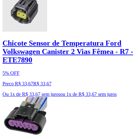
Chicote Sensor de Temperatura Ford
Volkswagen Canister 2 Vias Fêmea - R7 -
ETE7890
5% OFF
Preço R$ 33,67
R$
33
,
67
Ou 1x de R$ 33,67 sem juros
ou
1
x de
R$ 33,67
sem juros