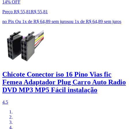
14% OFF
Preço R$ 55,81
R$
55
,
81
no Pix
Ou 1x de R$ 64,89 sem juros
ou
1
x de
R$ 64,89
sem juros
Chicote Conector iso 16 Pino Vias fic
Femea Adaptador Plug Carro Auto Radio
DVD MP3 MP5 Fácil instalação
4.5