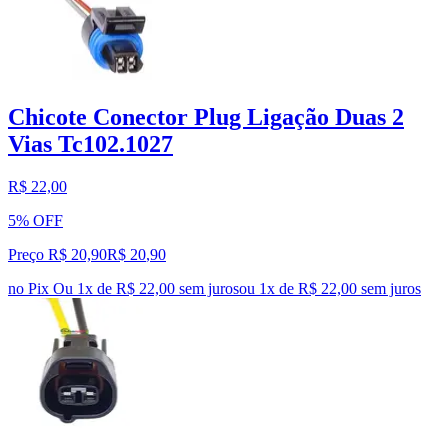
Chicote Conector Plug Ligação Duas 2
Vias Tc102.1027
R$ 22,00
5% OFF
Preço R$ 20,90
R$
20
,
90
no Pix
Ou 1x de R$ 22,00 sem juros
ou
1
x de
R$ 22,00
sem juros