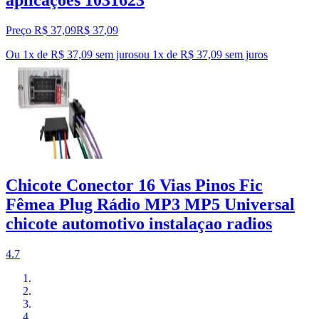
aplicações 1031623
Preço R$ 37,09
R$
37
,
09
Ou 1x de R$ 37,09 sem juros
ou
1
x de
R$ 37,09
sem juros
Chicote Conector 16 Vias Pinos Fic
Fêmea Plug Rádio MP3 MP5 Universal
chicote automotivo instalaçao radios
4.7