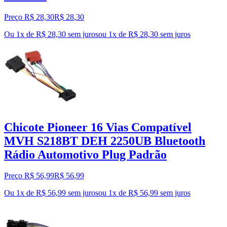
Preço R$ 28,30
R$
28
,
30
Ou 1x de R$ 28,30 sem juros
ou
1
x de
R$ 28,30
sem juros
Chicote Pioneer 16 Vias Compatível
MVH S218BT DEH 2250UB Bluetooth
Rádio Automotivo Plug Padrão
Preço R$ 56,99
R$
56
,
99
Ou 1x de R$ 56,99 sem juros
ou
1
x de
R$ 56,99
sem juros