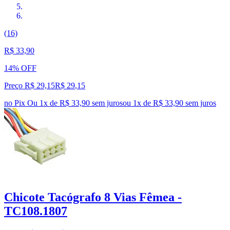
(16)
R$ 33,90
14% OFF
Preço R$ 29,15
R$
29
,
15
no Pix
Ou 1x de R$ 33,90 sem juros
ou
1
x de
R$ 33,90
sem juros
Chicote Tacógrafo 8 Vias Fêmea -
TC108.1807