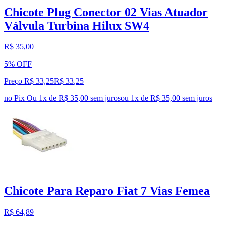
Chicote Plug Conector 02 Vias Atuador
Válvula Turbina Hilux SW4
R$ 35,00
5% OFF
Preço R$ 33,25
R$
33
,
25
no Pix
Ou 1x de R$ 35,00 sem juros
ou
1
x de
R$ 35,00
sem juros
Chicote Para Reparo Fiat 7 Vias Femea
R$ 64,89