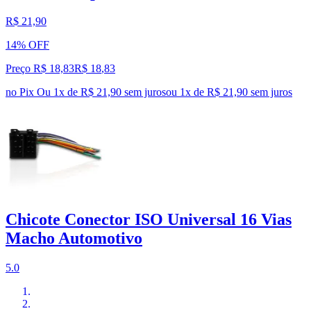
R$ 21,90
14% OFF
Preço R$ 18,83
R$
18
,
83
no Pix
Ou 1x de R$ 21,90 sem juros
ou
1
x de
R$ 21,90
sem juros
Chicote Conector ISO Universal 16 Vias
Macho Automotivo
5.0