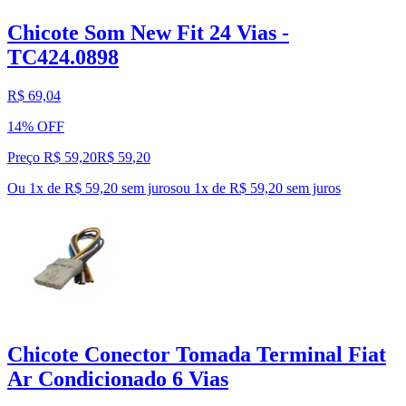
Chicote Som New Fit 24 Vias -
TC424.0898
R$ 69,04
14% OFF
Preço R$ 59,20
R$
59
,
20
Ou 1x de R$ 59,20 sem juros
ou
1
x de
R$ 59,20
sem juros
Chicote Conector Tomada Terminal Fiat
Ar Condicionado 6 Vias