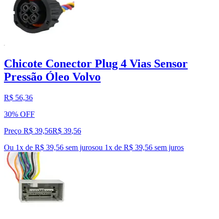
Chicote Conector Plug 4 Vias Sensor
Pressão Óleo Volvo
R$ 56,36
30% OFF
Preço R$ 39,56
R$
39
,
56
Ou 1x de R$ 39,56 sem juros
ou
1
x de
R$ 39,56
sem juros