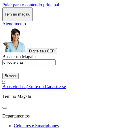
Pular para o conteudo principal
Tem no magalu
Atendimento
Digite seu CEP
Buscar no Magalu
Buscar
0
Boas vindas :)
Entre ou Cadastre-se
Tem no Magalu
Departamentos
Celulares e Smartphones