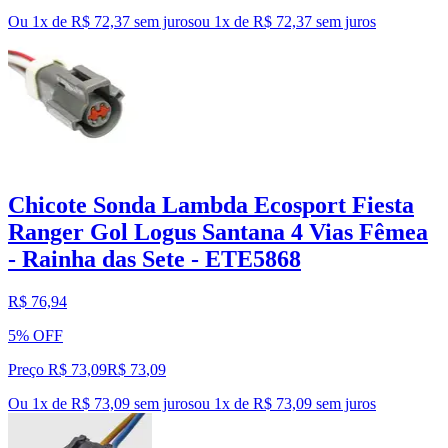
Ou 1x de R$ 72,37 sem juros
ou
1
x de
R$ 72,37
sem juros
Chicote Sonda Lambda Ecosport Fiesta
Ranger Gol Logus Santana 4 Vias Fêmea
- Rainha das Sete - ETE5868
R$ 76,94
5% OFF
Preço R$ 73,09
R$
73
,
09
Ou 1x de R$ 73,09 sem juros
ou
1
x de
R$ 73,09
sem juros