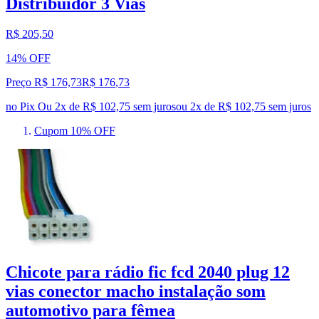
Distribuidor 3 Vias
R$ 205,50
14% OFF
Preço R$ 176,73
R$
176
,
73
no Pix
Ou 2x de R$ 102,75 sem juros
ou
2
x de
R$ 102,75
sem juros
Cupom 10% OFF
Chicote para rádio fic fcd 2040 plug 12
vias conector macho instalação som
automotivo para fêmea