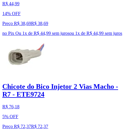
R$ 44,99
14% OFF
Preço R$ 38,69
R$
38
,
69
no Pix
Ou 1x de R$ 44,99 sem juros
ou
1
x de
R$ 44,99
sem juros
Chicote do Bico Injetor 2 Vias Macho -
R7 - ETE9724
R$ 76,18
5% OFF
Preço R$ 72,37
R$
72
,
37