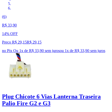
(6)
R$ 33,90
14% OFF
Preço R$ 29,15
R$
29
,
15
no Pix
Ou 1x de R$ 33,90 sem juros
ou
1
x de
R$ 33,90
sem juros
Plug Chicote 6 Vias Lanterna Traseira
Palio Fire G2 e G3