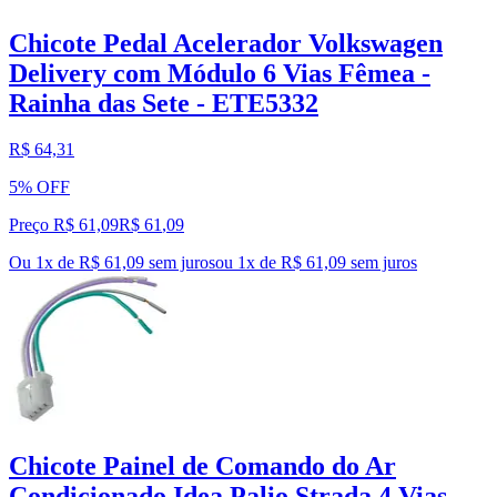
Chicote Pedal Acelerador Volkswagen
Delivery com Módulo 6 Vias Fêmea -
Rainha das Sete - ETE5332
R$ 64,31
5% OFF
Preço R$ 61,09
R$
61
,
09
Ou 1x de R$ 61,09 sem juros
ou
1
x de
R$ 61,09
sem juros
Chicote Painel de Comando do Ar
Condicionado Idea Palio Strada 4 Vias