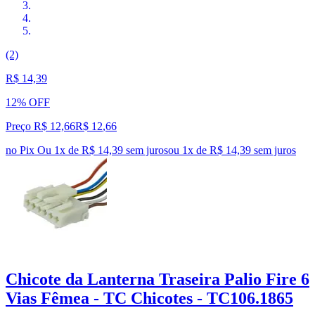
(2)
R$ 14,39
12% OFF
Preço R$ 12,66
R$
12
,
66
no Pix
Ou 1x de R$ 14,39 sem juros
ou
1
x de
R$ 14,39
sem juros
Chicote da Lanterna Traseira Palio Fire 6
Vias Fêmea - TC Chicotes - TC106.1865