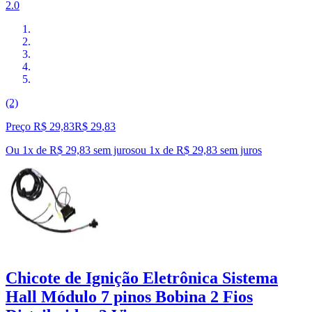
2.0
(2)
Preço R$ 29,83
R$
29
,
83
Ou 1x de R$ 29,83 sem juros
ou
1
x de
R$ 29,83
sem juros
Chicote de Ignição Eletrônica Sistema
Hall Módulo 7 pinos Bobina 2 Fios