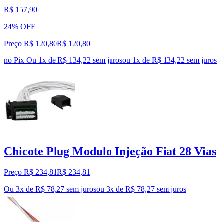
R$ 157,90
24% OFF
Preço R$ 120,80
R$
120
,
80
no Pix
Ou 1x de R$ 134,22 sem juros
ou
1
x de
R$ 134,22
sem juros
Chicote Plug Modulo Injeção Fiat 28 Vias
Preço R$ 234,81
R$
234
,
81
Ou 3x de R$ 78,27 sem juros
ou
3
x de
R$ 78,27
sem juros