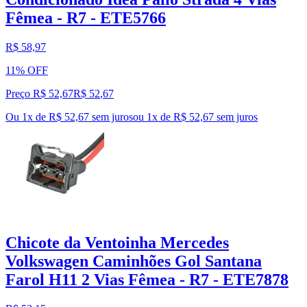
Fêmea - R7 - ETE5766
R$ 58,97
11% OFF
Preço R$ 52,67
R$
52
,
67
Ou 1x de R$ 52,67 sem juros
ou
1
x de
R$ 52,67
sem juros
Chicote da Ventoinha Mercedes
Volkswagen Caminhões Gol Santana
Farol H11 2 Vias Fêmea - R7 - ETE7878