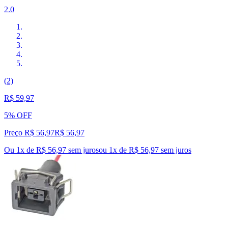
2.0
(2)
R$ 59,97
5% OFF
Preço R$ 56,97
R$
56
,
97
Ou 1x de R$ 56,97 sem juros
ou
1
x de
R$ 56,97
sem juros