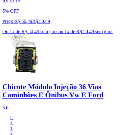
R$ 53,15
5% OFF
Preço R$ 50,49
R$
50
,
49
Ou 1x de R$ 50,49 sem juros
ou
1
x de
R$ 50,49
sem juros
Chicote Módulo Injeção 36 Vias
Caminhões E Ônibus Vw E Ford
5.0