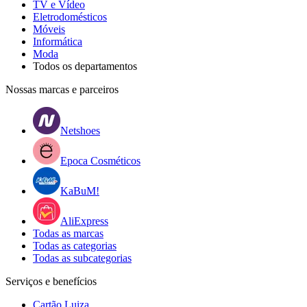
TV e Vídeo
Eletrodomésticos
Móveis
Informática
Moda
Todos os departamentos
Nossas marcas e parceiros
Netshoes
Epoca Cosméticos
KaBuM!
AliExpress
Todas as marcas
Todas as categorias
Todas as subcategorias
Serviços e benefícios
Cartão Luiza