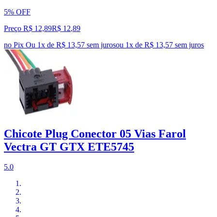
5% OFF
Preço R$ 12,89
R$
12
,
89
no Pix
Ou 1x de R$ 13,57 sem juros
ou
1
x de
R$ 13,57
sem juros
Chicote Plug Conector 05 Vias Farol
Vectra GT GTX ETE5745
5.0