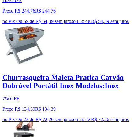
10% OFF
Preço R$ 244,76
R$
244
,
76
no Pix
Ou 5x de R$ 54,39 sem juros
ou
5
x de
R$ 54,39
sem juros
Churrasqueira Maleta Pratica Carvão
Dobrável Portátil Inox Modelos:Inox
7% OFF
Preço R$ 134,39
R$
134
,
39
no Pix
Ou 2x de R$ 72,26 sem juros
ou
2
x de
R$ 72,26
sem juros