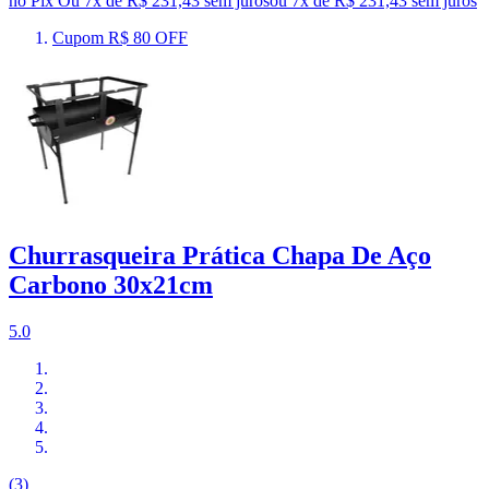
no Pix
Ou 7x de R$ 231,43 sem juros
ou
7
x de
R$ 231,43
sem juros
Cupom R$ 80 OFF
Churrasqueira Prática Chapa De Aço
Carbono 30x21cm
5.0
(3)