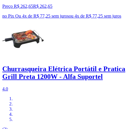
Preço R$ 262,65
R$
262
,
65
no Pix
Ou 4x de R$ 77,25 sem juros
ou
4
x de
R$ 77,25
sem juros
Churrasqueira Elétrica Portátil e Pratica
Grill Preta 1200W - Alfa Suportel
4.0