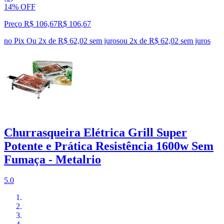
14% OFF
Preço R$ 106,67
R$
106
,
67
no Pix
Ou 2x de R$ 62,02 sem juros
ou
2
x de
R$ 62,02
sem juros
Churrasqueira Elétrica Grill Super
Potente e Prática Resistência 1600w Sem
Fumaça - Metalrio
5.0