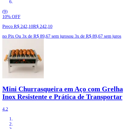
(9)
10% OFF
Preço R$ 242,10
R$
242
,
10
no Pix
Ou 3x de R$ 89,67 sem juros
ou
3
x de
R$ 89,67
sem juros
Mini Churrasqueira em Aço com Grelha
Inox Resistente e Prática de Transportar
4.2