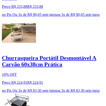
Preço R$ 233,88
R$
233
,
88
no Pix
Ou 3x de R$ 90,65 sem juros
ou
3
x de
R$ 90,65
sem juros
Churrasqueira Portátil Desmontável A
Carvão 60x38cm Prática
10% OFF
Preço R$ 224,91
R$
224
,
91
no Pix
Ou 3x de R$ 83,30 sem juros
ou
3
x de
R$ 83,30
sem juros