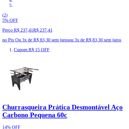
(2)
5% OFF
Preço R$ 237,41
R$
237
,
41
no Pix
Ou 3x de R$ 83,30 sem juros
ou
3
x de
R$ 83,30
sem juros
Cupom R$ 15 OFF
Churrasqueira Prática Desmontável Aço
Carbono Pequena 60c
14% OFF