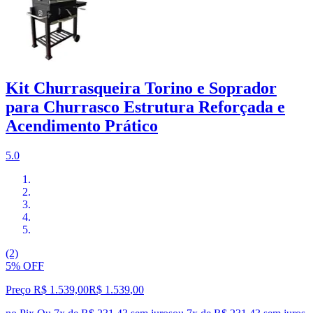
Kit Churrasqueira Torino e Soprador
para Churrasco Estrutura Reforçada e
Acendimento Prático
5.0
(2)
5% OFF
Preço R$ 1.539,00
R$
1.539
,
00