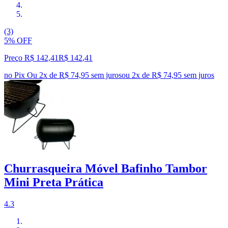
(3)
5% OFF
Preço R$ 142,41
R$
142
,
41
no Pix
Ou 2x de R$ 74,95 sem juros
ou
2
x de
R$ 74,95
sem juros
Churrasqueira Móvel Bafinho Tambor
Mini Preta Prática
4.3