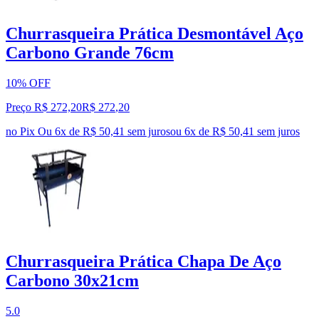
Churrasqueira Prática Desmontável Aço
Carbono Grande 76cm
10% OFF
Preço R$ 272,20
R$
272
,
20
no Pix
Ou 6x de R$ 50,41 sem juros
ou
6
x de
R$ 50,41
sem juros
Churrasqueira Prática Chapa De Aço
Carbono 30x21cm
5.0