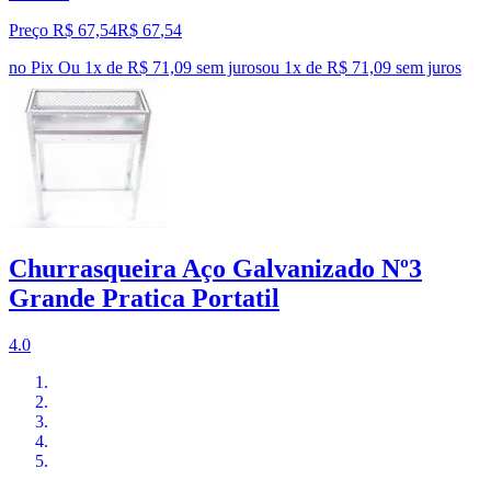
Preço R$ 67,54
R$
67
,
54
no Pix
Ou 1x de R$ 71,09 sem juros
ou
1
x de
R$ 71,09
sem juros
Churrasqueira Aço Galvanizado Nº3
Grande Pratica Portatil
4.0