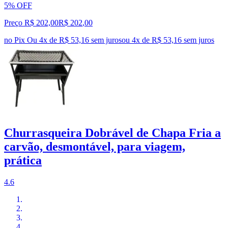
5% OFF
Preço R$ 202,00
R$
202
,
00
no Pix
Ou 4x de R$ 53,16 sem juros
ou
4
x de
R$ 53,16
sem juros
Churrasqueira Dobrável de Chapa Fria a
carvão, desmontável, para viagem,
prática
4.6