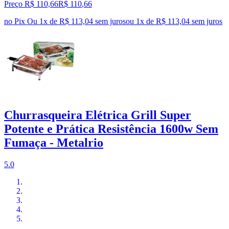
Preço R$ 110,66
R$
110
,
66
no Pix
Ou 1x de R$ 113,04 sem juros
ou
1
x de
R$ 113,04
sem juros
Churrasqueira Elétrica Grill Super
Potente e Prática Resistência 1600w Sem
Fumaça - Metalrio
5.0