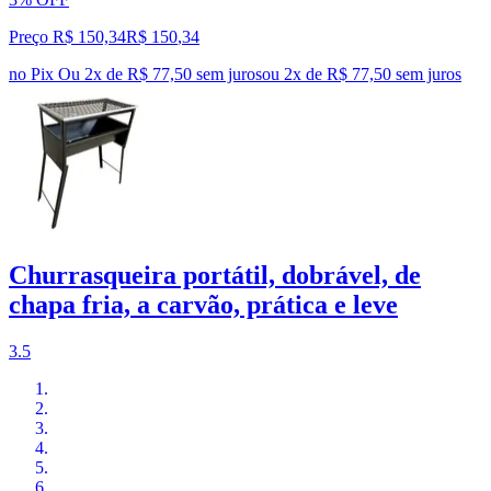
Preço R$ 150,34
R$
150
,
34
no Pix
Ou 2x de R$ 77,50 sem juros
ou
2
x de
R$ 77,50
sem juros
Churrasqueira portátil, dobrável, de
chapa fria, a carvão, prática e leve
3.5