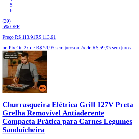
(39)
5% OFF
Preço R$ 113,91
R$
113
,
91
no Pix
Ou 2x de R$ 59,95 sem juros
ou
2
x de
R$ 59,95
sem juros
Churrasqueira Elétrica Grill 127V Preta
Grelha Removível Antiaderente
Compacta Prática para Carnes Legumes
Sanduícheira