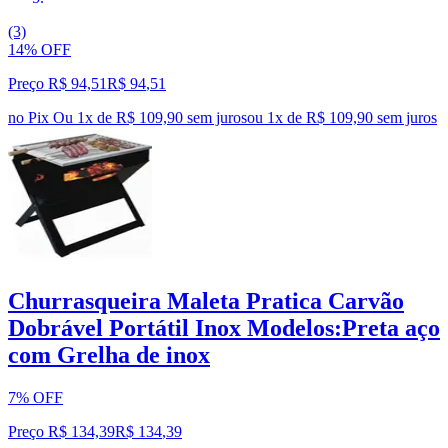
(3)
14% OFF
Preço R$ 94,51
R$
94
,
51
no Pix
Ou 1x de R$ 109,90 sem juros
ou
1
x de
R$ 109,90
sem juros
Churrasqueira Maleta Pratica Carvão
Dobrável Portátil Inox Modelos:Preta aço
com Grelha de inox
7% OFF
Preço R$ 134,39
R$
134
,
39