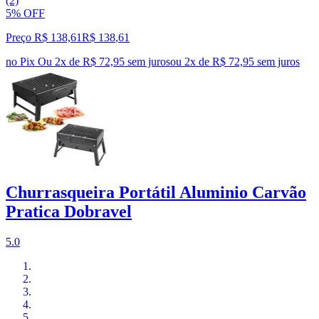
(2)
5% OFF
Preço R$ 138,61
R$
138
,
61
no Pix
Ou 2x de R$ 72,95 sem juros
ou
2
x de
R$ 72,95
sem juros
Churrasqueira Portátil Aluminio Carvão
Pratica Dobravel
5.0