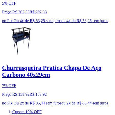
5% OFF
Preço R$ 202,33
R$
202
,
33
no Pix
Ou 4x de R$ 53,25 sem juros
ou
4
x de
R$ 53,25
sem juros
Churrasqueira Prática Chapa De Aço
Carbono 40x29cm
7% OFF
Preço R$ 158,92
R$
158
,
92
no Pix
Ou 2x de R$ 85,44 sem juros
ou
2
x de
R$ 85,44
sem juros
Cupom 10% OFF