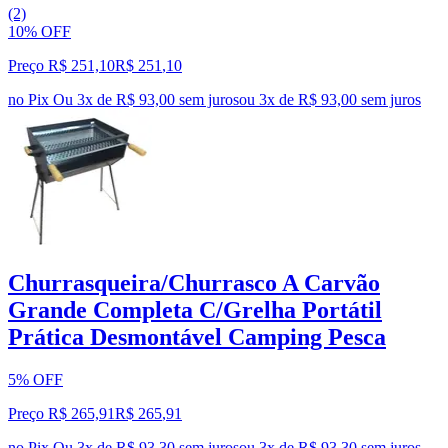
(2)
10% OFF
Preço R$ 251,10
R$
251
,
10
no Pix
Ou 3x de R$ 93,00 sem juros
ou
3
x de
R$ 93,00
sem juros
Churrasqueira/Churrasco A Carvão
Grande Completa C/Grelha Portátil
Prática Desmontável Camping Pesca
5% OFF
Preço R$ 265,91
R$
265
,
91
no Pix
Ou 3x de R$ 93,30 sem juros
ou
3
x de
R$ 93,30
sem juros