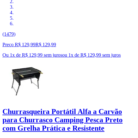
(1479)
Preço R$ 129,99
R$
129
,
99
Ou 1x de R$ 129,99 sem juros
ou
1
x de
R$ 129,99
sem juros
Churrasqueira Portátil Alfa a Carvão
para Churrasco Camping Pesca Preto
com Grelha Prática e Resistente