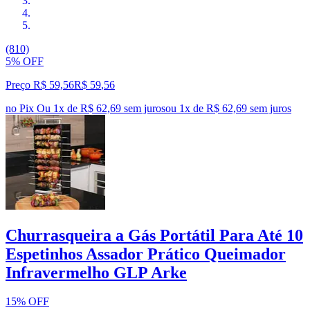
(810)
5% OFF
Preço R$ 59,56
R$
59
,
56
no Pix
Ou 1x de R$ 62,69 sem juros
ou
1
x de
R$ 62,69
sem juros
Churrasqueira a Gás Portátil Para Até 10
Espetinhos Assador Prático Queimador
Infravermelho GLP Arke
15% OFF