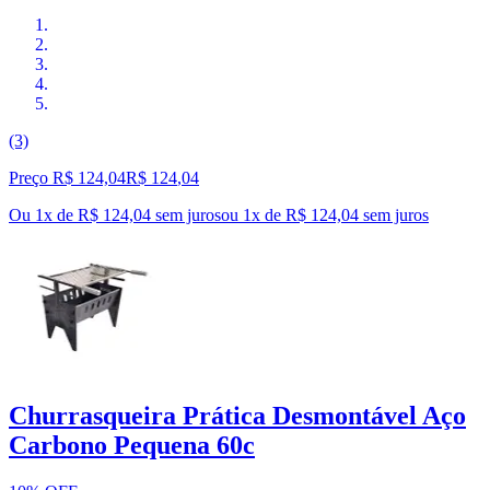
(3)
Preço R$ 124,04
R$
124
,
04
Ou 1x de R$ 124,04 sem juros
ou
1
x de
R$ 124,04
sem juros
Churrasqueira Prática Desmontável Aço
Carbono Pequena 60c