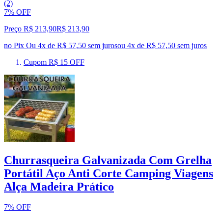
(2)
7% OFF
Preço R$ 213,90
R$
213
,
90
no Pix
Ou 4x de R$ 57,50 sem juros
ou
4
x de
R$ 57,50
sem juros
Cupom R$ 15 OFF
Churrasqueira Galvanizada Com Grelha
Portátil Aço Anti Corte Camping Viagens
Alça Madeira Prático
7% OFF