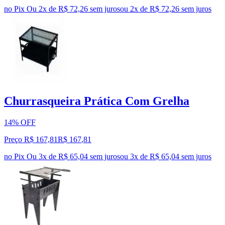
no Pix
Ou 2x de R$ 72,26 sem juros
ou
2
x de
R$ 72,26
sem juros
Churrasqueira Prática Com Grelha
14% OFF
Preço R$ 167,81
R$
167
,
81
no Pix
Ou 3x de R$ 65,04 sem juros
ou
3
x de
R$ 65,04
sem juros