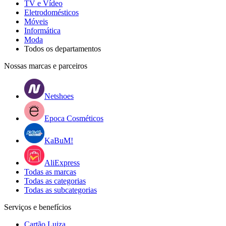
TV e Vídeo
Eletrodomésticos
Móveis
Informática
Moda
Todos os departamentos
Nossas marcas e parceiros
Netshoes
Epoca Cosméticos
KaBuM!
AliExpress
Todas as marcas
Todas as categorias
Todas as subcategorias
Serviços e benefícios
Cartão Luiza