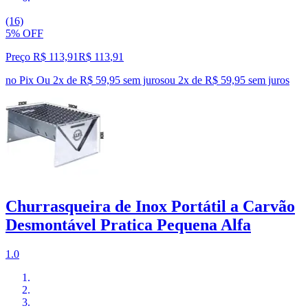
(16)
5% OFF
Preço R$ 113,91
R$
113
,
91
no Pix
Ou 2x de R$ 59,95 sem juros
ou
2
x de
R$ 59,95
sem juros
Churrasqueira de Inox Portátil a Carvão
Desmontável Pratica Pequena Alfa
1.0