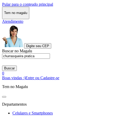
Pular para o conteudo principal
Tem no magalu
Atendimento
Digite seu CEP
Buscar no Magalu
Buscar
0
Boas vindas :)
Entre ou Cadastre-se
Tem no Magalu
Departamentos
Celulares e Smartphones