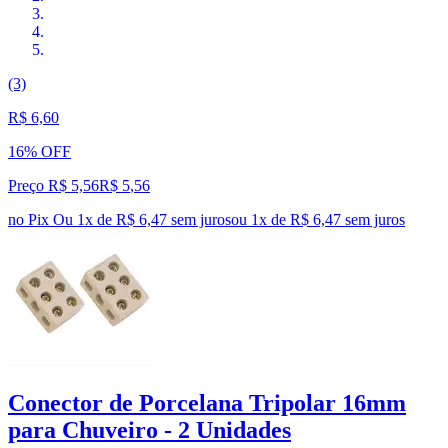
(3)
R$ 6,60
16% OFF
Preço R$ 5,56
R$
5
,
56
no Pix
Ou 1x de R$ 6,47 sem juros
ou
1
x de
R$ 6,47
sem juros
Conector de Porcelana Tripolar 16mm
para Chuveiro - 2 Unidades