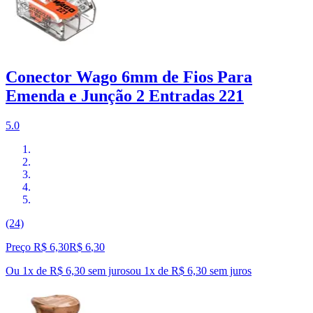
Conector Wago 6mm de Fios Para
Emenda e Junção 2 Entradas 221
5.0
(24)
Preço R$ 6,30
R$
6
,
30
Ou 1x de R$ 6,30 sem juros
ou
1
x de
R$ 6,30
sem juros