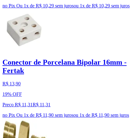
no Pix
Ou 1x de R$ 10,29 sem juros
ou
1
x de
R$ 10,29
sem juros
Conector de Porcelana Bipolar 16mm -
Fertak
R$ 13,90
19% OFF
Preço R$ 11,31
R$
11
,
31
no Pix
Ou 1x de R$ 11,90 sem juros
ou
1
x de
R$ 11,90
sem juros