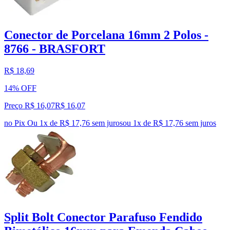
Conector de Porcelana 16mm 2 Polos -
8766 - BRASFORT
R$ 18,69
14% OFF
Preço R$ 16,07
R$
16
,
07
no Pix
Ou 1x de R$ 17,76 sem juros
ou
1
x de
R$ 17,76
sem juros
Split Bolt Conector Parafuso Fendido