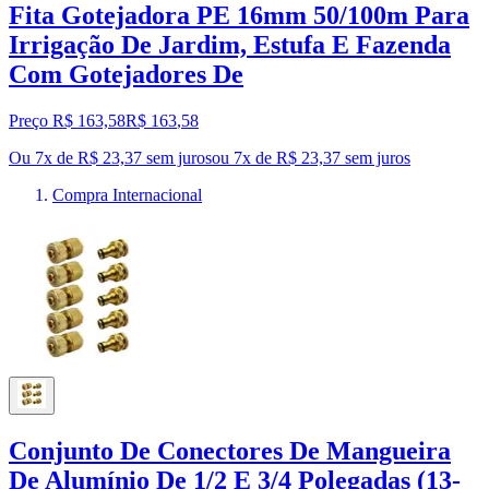
Fita Gotejadora PE 16mm 50/100m Para
Irrigação De Jardim, Estufa E Fazenda
Com Gotejadores De
Preço R$ 163,58
R$
163
,
58
Ou 7x de R$ 23,37 sem juros
ou
7
x de
R$ 23,37
sem juros
Compra Internacional
Conjunto De Conectores De Mangueira
De Alumínio De 1/2 E 3/4 Polegadas (13-