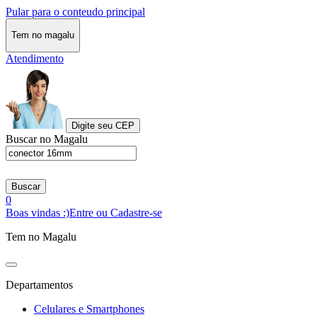
Pular para o conteudo principal
Tem no magalu
Atendimento
Digite seu CEP
Buscar no Magalu
Buscar
0
Boas vindas :)
Entre ou Cadastre-se
Tem no Magalu
Departamentos
Celulares e Smartphones