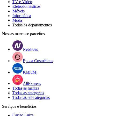
TV e Vídeo
Eletrodomésticos
Móveis
Informática
Moda
Todos os departamentos
Nossas marcas e parceiros
Netshoes
Epoca Cosméticos
KaBuM!
AliExpress
Todas as marcas
Todas as categorias
Todas as subcategorias
Serviços e benefícios
Cartão Luiza