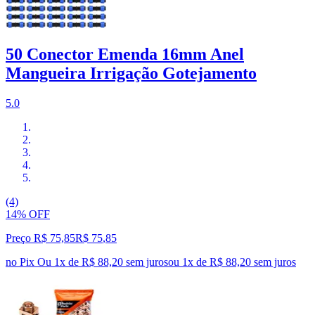
50 Conector Emenda 16mm Anel
Mangueira Irrigação Gotejamento
5.0
(4)
14% OFF
Preço R$ 75,85
R$
75
,
85
no Pix
Ou 1x de R$ 88,20 sem juros
ou
1
x de
R$ 88,20
sem juros