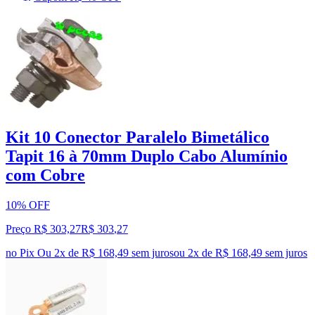
Kit 10 Conector Paralelo Bimetálico
Tapit 16 à 70mm Duplo Cabo Alumínio
com Cobre
10% OFF
Preço R$ 303,27
R$
303
,
27
no Pix
Ou 2x de R$ 168,49 sem juros
ou
2
x de
R$ 168,49
sem juros