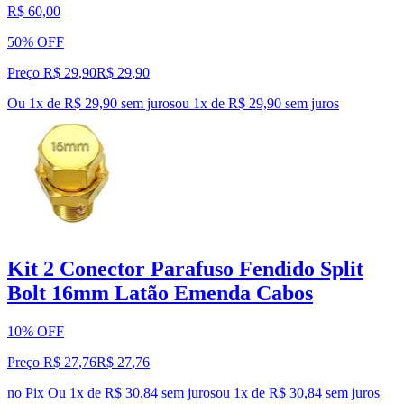
R$ 60,00
50% OFF
Preço R$ 29,90
R$
29
,
90
Ou 1x de R$ 29,90 sem juros
ou
1
x de
R$ 29,90
sem juros
Kit 2 Conector Parafuso Fendido Split
Bolt 16mm Latão Emenda Cabos
10% OFF
Preço R$ 27,76
R$
27
,
76
no Pix
Ou 1x de R$ 30,84 sem juros
ou
1
x de
R$ 30,84
sem juros