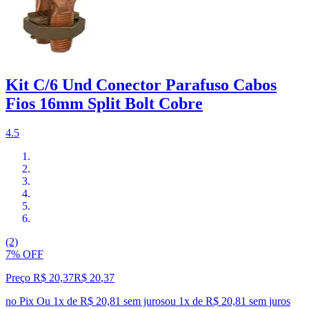
Kit C/6 Und Conector Parafuso Cabos
Fios 16mm Split Bolt Cobre
4.5
(2)
7% OFF
Preço R$ 20,37
R$
20
,
37
no Pix
Ou 1x de R$ 20,81 sem juros
ou
1
x de
R$ 20,81
sem juros