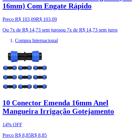
16mm) Com Engate Rápido
Preço R$ 103,09
R$
103
,
09
Ou 7x de R$ 14,73 sem juros
ou
7
x de
R$ 14,73
sem juros
Compra Internacional
10 Conector Emenda 16mm Anel
Mangueira Irrigação Gotejamento
14% OFF
Preço R$ 8,85
R$
8
,
85