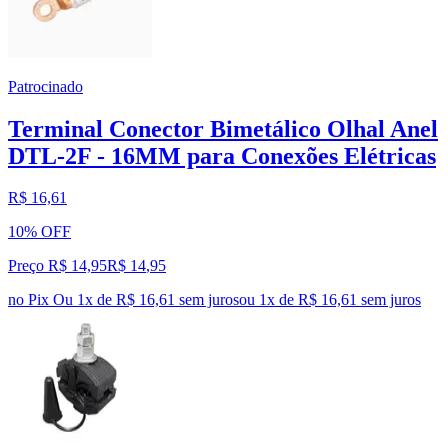
Patrocinado
Terminal Conector Bimetálico Olhal Anel
DTL-2F - 16MM para Conexões Elétricas
R$ 16,61
10% OFF
Preço R$ 14,95
R$
14
,
95
no Pix
Ou 1x de R$ 16,61 sem juros
ou
1
x de
R$ 16,61
sem juros