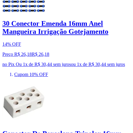
30 Conector Emenda 16mm Anel
Mangueira Irrigação Gotejamento
14% OFF
Preço R$ 26,18
R$
26
,
18
no Pix
Ou 1x de R$ 30,44 sem juros
ou
1
x de
R$ 30,44
sem juros
Cupom 10% OFF