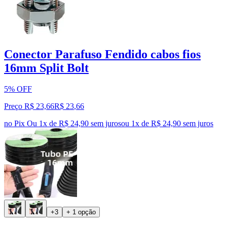
Conector Parafuso Fendido cabos fios
16mm Split Bolt
5% OFF
Preço R$ 23,66
R$
23
,
66
no Pix
Ou 1x de R$ 24,90 sem juros
ou
1
x de
R$ 24,90
sem juros
+3
+ 1 opção