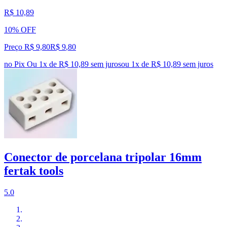
R$ 10,89
10% OFF
Preço R$ 9,80
R$
9
,
80
no Pix
Ou 1x de R$ 10,89 sem juros
ou
1
x de
R$ 10,89
sem juros
Conector de porcelana tripolar 16mm
fertak tools
5.0