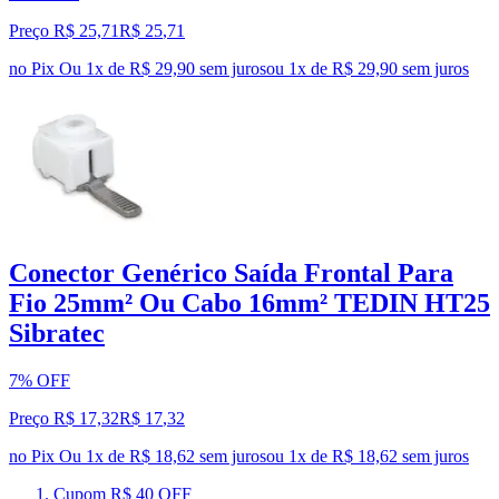
Preço R$ 25,71
R$
25
,
71
no Pix
Ou 1x de R$ 29,90 sem juros
ou
1
x de
R$ 29,90
sem juros
Conector Genérico Saída Frontal Para
Fio 25mm² Ou Cabo 16mm² TEDIN HT25
Sibratec
7% OFF
Preço R$ 17,32
R$
17
,
32
no Pix
Ou 1x de R$ 18,62 sem juros
ou
1
x de
R$ 18,62
sem juros
Cupom R$ 40 OFF