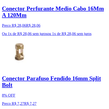
Conector Perfurante Medio Cabo 16Mm
A 120Mm
Preço R$ 28,06
R$
28
,
06
Ou 1x de R$ 28,06 sem juros
ou
1
x de
R$ 28,06
sem juros
Conector Parafuso Fendido 16mm Split
Bolt
8% OFF
Preço R$ 7,27
R$
7
,
27