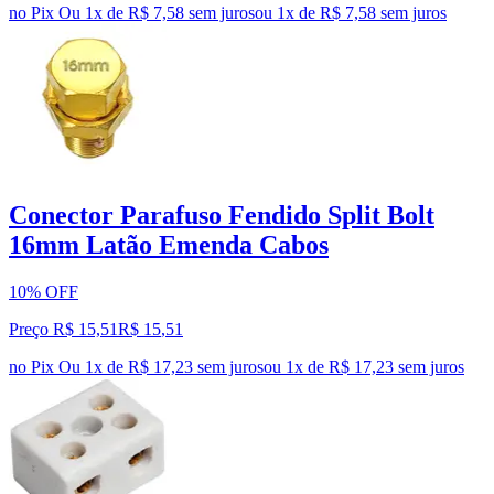
no Pix
Ou 1x de R$ 7,58 sem juros
ou
1
x de
R$ 7,58
sem juros
Conector Parafuso Fendido Split Bolt
16mm Latão Emenda Cabos
10% OFF
Preço R$ 15,51
R$
15
,
51
no Pix
Ou 1x de R$ 17,23 sem juros
ou
1
x de
R$ 17,23
sem juros