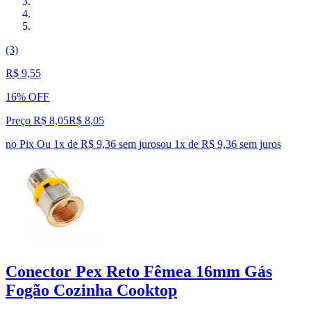
(3)
R$ 9,55
16% OFF
Preço R$ 8,05
R$
8
,
05
no Pix
Ou 1x de R$ 9,36 sem juros
ou
1
x de
R$ 9,36
sem juros
Conector Pex Reto Fêmea 16mm Gás
Fogão Cozinha Cooktop