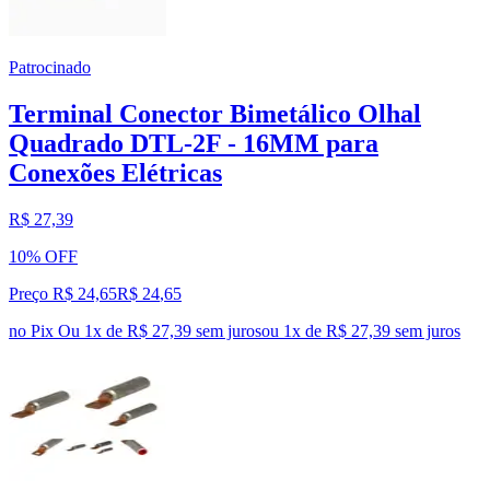
Patrocinado
Terminal Conector Bimetálico Olhal
Quadrado DTL-2F - 16MM para
Conexões Elétricas
R$ 27,39
10% OFF
Preço R$ 24,65
R$
24
,
65
no Pix
Ou 1x de R$ 27,39 sem juros
ou
1
x de
R$ 27,39
sem juros