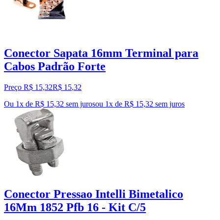
Conector Sapata 16mm Terminal para
Cabos Padrão Forte
Preço R$ 15,32
R$
15
,
32
Ou 1x de R$ 15,32 sem juros
ou
1
x de
R$ 15,32
sem juros
Conector Pressao Intelli Bimetalico
16Mm 1852 Pfb 16 - Kit C/5