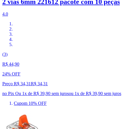
2 vias 6mm 221612 pacote com 10 peças
4.0
(3)
R$ 44,90
24% OFF
Preço R$ 34,31
R$
34
,
31
no Pix
Ou 1x de R$ 39,90 sem juros
ou
1
x de
R$ 39,90
sem juros
Cupom 10% OFF