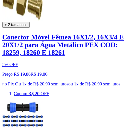
+ 2 tamanhos
Conector Móvel Fêmea 16X1/2, 16X3/4 E
20X1/2 para Água Metálico PEX COD:
18259, 18260 E 18261
5% OFF
Preço R$ 19,86
R$
19
,
86
no Pix
Ou 1x de R$ 20,90 sem juros
ou
1
x de
R$ 20,90
sem juros
Cupom R$ 20 OFF