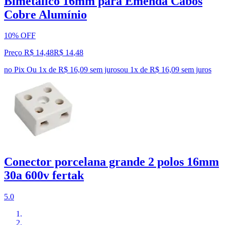
Bimetálico 16mm para Emenda Cabos
Cobre Alumínio
10% OFF
Preço R$ 14,48
R$
14
,
48
no Pix
Ou 1x de R$ 16,09 sem juros
ou
1
x de
R$ 16,09
sem juros
Conector porcelana grande 2 polos 16mm
30a 600v fertak
5.0