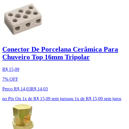
Conector De Porcelana Cerâmica Para
Chuveiro Top 16mm Tripolar
R$ 15,09
7% OFF
Preço R$ 14,03
R$
14
,
03
no Pix
Ou 1x de R$ 15,09 sem juros
ou
1
x de
R$ 15,09
sem juros