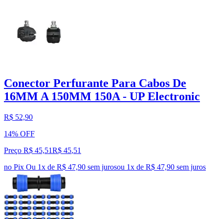
Conector Perfurante Para Cabos De
16MM A 150MM 150A - UP Electronic
R$ 52,90
14% OFF
Preço R$ 45,51
R$
45
,
51
no Pix
Ou 1x de R$ 47,90 sem juros
ou
1
x de
R$ 47,90
sem juros