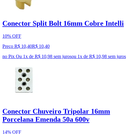
Conector Split Bolt 16mm Cobre Intelli
10% OFF
Preço R$ 10,40
R$
10
,
40
no Pix
Ou 1x de R$ 10,98 sem juros
ou
1
x de
R$ 10,98
sem juros
Conector Chuveiro Tripolar 16mm
Porcelana Emenda 50a 600v
14% OFF