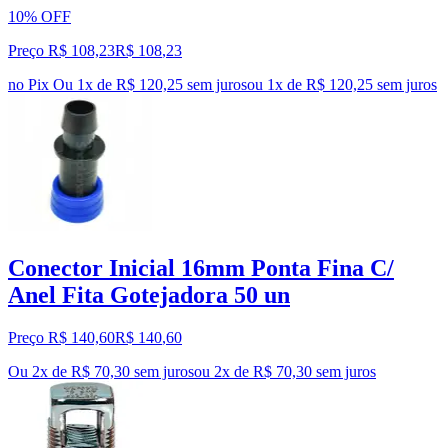
10% OFF
Preço R$ 108,23
R$
108
,
23
no Pix
Ou 1x de R$ 120,25 sem juros
ou
1
x de
R$ 120,25
sem juros
Conector Inicial 16mm Ponta Fina C/
Anel Fita Gotejadora 50 un
Preço R$ 140,60
R$
140
,
60
Ou 2x de R$ 70,30 sem juros
ou
2
x de
R$ 70,30
sem juros