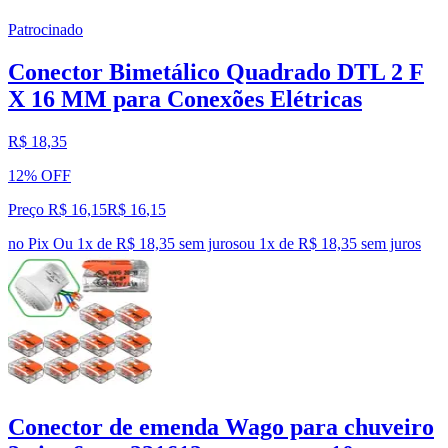
Patrocinado
Conector Bimetálico Quadrado DTL 2 F
X 16 MM para Conexões Elétricas
R$ 18,35
12% OFF
Preço R$ 16,15
R$
16
,
15
no Pix
Ou 1x de R$ 18,35 sem juros
ou
1
x de
R$ 18,35
sem juros
Conector de emenda Wago para chuveiro