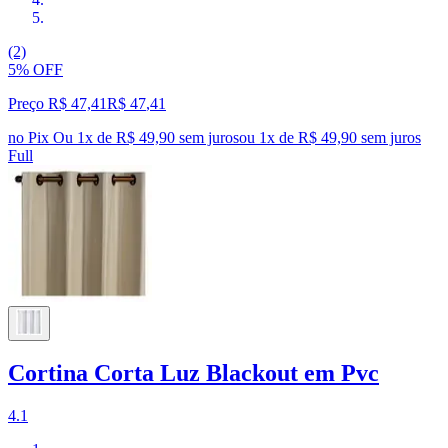
(2)
5% OFF
Preço R$ 47,41
R$
47
,
41
no Pix
Ou 1x de R$ 49,90 sem juros
ou
1
x de
R$ 49,90
sem juros
Full
Cortina Corta Luz Blackout em Pvc
4.1