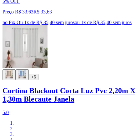
5% OFF
Preço R$ 33,63
R$
33
,
63
no Pix
Ou 1x de R$ 35,40 sem juros
ou
1
x de
R$ 35,40
sem juros
+6
Cortina Blackout Corta Luz Pvc 2,20m X
1,30m Blecaute Janela
5.0