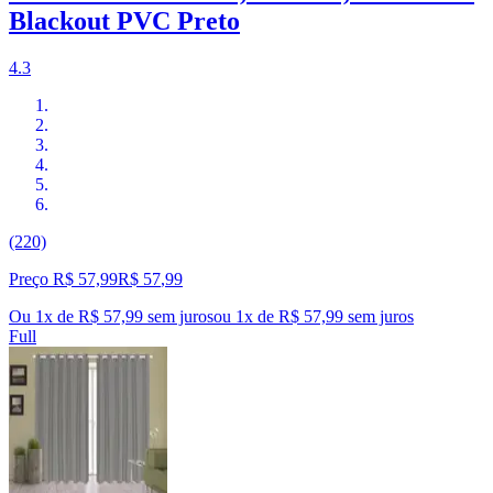
Blackout PVC Preto
4.3
(220)
Preço R$ 57,99
R$
57
,
99
Ou 1x de R$ 57,99 sem juros
ou
1
x de
R$ 57,99
sem juros
Full