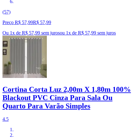
(57)
Preço R$ 57,99
R$
57
,
99
Ou 1x de R$ 57,99 sem juros
ou
1
x de
R$ 57,99
sem juros
Cortina Corta Luz 2,00m X 1,80m 100%
Blackout PVC Cinza Para Sala Ou
Quarto Para Varão Simples
4.5