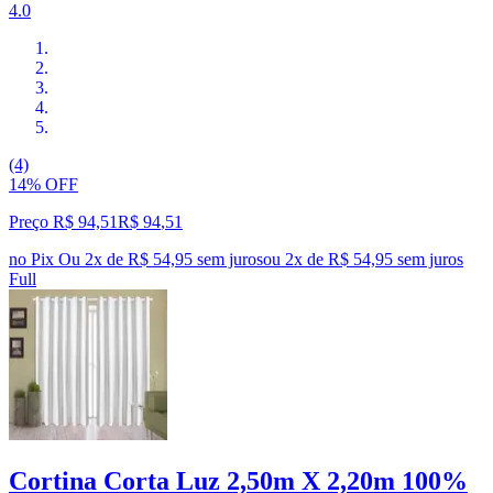
4.0
(4)
14% OFF
Preço R$ 94,51
R$
94
,
51
no Pix
Ou 2x de R$ 54,95 sem juros
ou
2
x de
R$ 54,95
sem juros
Full
Cortina Corta Luz 2,50m X 2,20m 100%