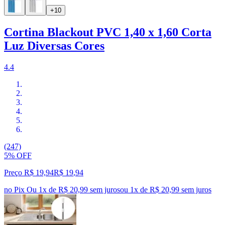
+10
Cortina Blackout PVC 1,40 x 1,60 Corta
Luz Diversas Cores
4.4
(247)
5% OFF
Preço R$ 19,94
R$
19
,
94
no Pix
Ou 1x de R$ 20,99 sem juros
ou
1
x de
R$ 20,99
sem juros