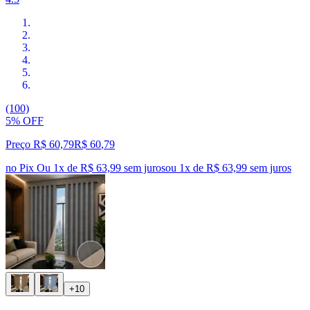
(100)
5% OFF
Preço R$ 60,79
R$
60
,
79
no Pix
Ou 1x de R$ 63,99 sem juros
ou
1
x de
R$ 63,99
sem juros
+10