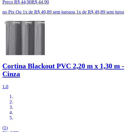
Preço R$ 44,90
R$
44
,
90
no Pix
Ou 1x de R$ 49,89 sem juros
ou
1
x de
R$ 49,89
sem juros
Cortina Blackout PVC 2,20 m x 1,30 m -
Cinza
1.0
(1)