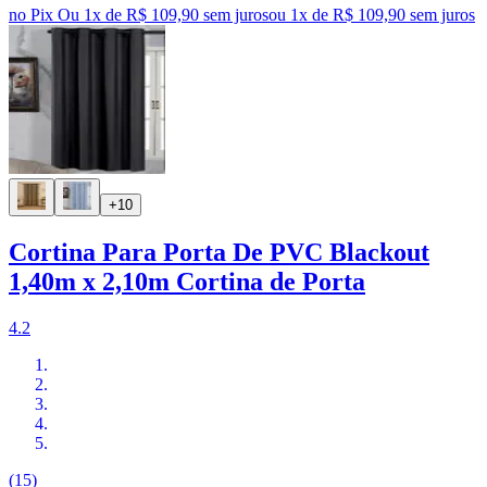
no Pix
Ou 1x de R$ 109,90 sem juros
ou
1
x de
R$ 109,90
sem juros
+10
Cortina Para Porta De PVC Blackout
1,40m x 2,10m Cortina de Porta
4.2
(15)