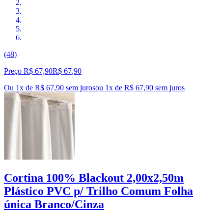
(48)
Preço R$ 67,90
R$
67
,
90
Ou 1x de R$ 67,90 sem juros
ou
1
x de
R$ 67,90
sem juros
Cortina 100% Blackout 2,00x2,50m
Plástico PVC p/ Trilho Comum Folha
única Branco/Cinza