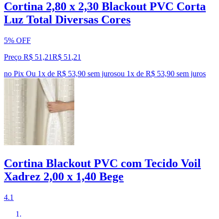
Cortina 2,80 x 2,30 Blackout PVC Corta
Luz Total Diversas Cores
5% OFF
Preço R$ 51,21
R$
51
,
21
no Pix
Ou 1x de R$ 53,90 sem juros
ou
1
x de
R$ 53,90
sem juros
Cortina Blackout PVC com Tecido Voil
Xadrez 2,00 x 1,40 Bege
4.1