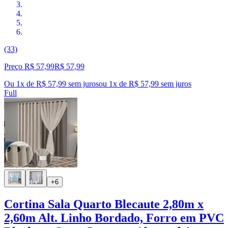
(33)
Preço R$ 57,99
R$
57
,
99
Ou 1x de R$ 57,99 sem juros
ou
1
x de
R$ 57,99
sem juros
Full
+6
Cortina Sala Quarto Blecaute 2,80m x
2,60m Alt. Linho Bordado, Forro em PVC