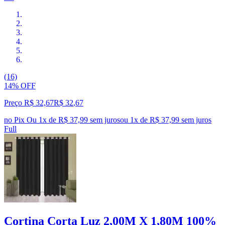
(16)
14% OFF
Preço R$ 32,67
R$
32
,
67
no Pix
Ou 1x de R$ 37,99 sem juros
ou
1
x de
R$ 37,99
sem juros
Full
Cortina Corta Luz 2,00M X 1,80M 100%