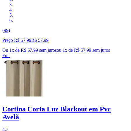
(99)
Preço R$ 57,99
R$
57
,
99
Ou 1x de R$ 57,99 sem juros
ou
1
x de
R$ 57,99
sem juros
Full
Cortina Corta Luz Blackout em Pvc
Avelã
4.7