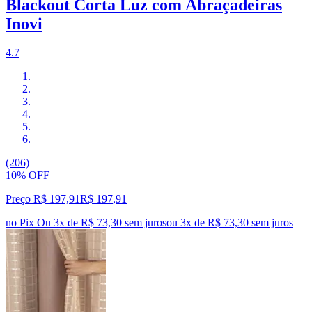
Blackout Corta Luz com Abraçadeiras
Inovi
4.7
(206)
10% OFF
Preço R$ 197,91
R$
197
,
91
no Pix
Ou 3x de R$ 73,30 sem juros
ou
3
x de
R$ 73,30
sem juros