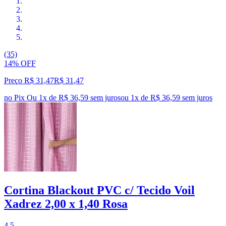
(35)
14% OFF
Preço R$ 31,47
R$
31
,
47
no Pix
Ou 1x de R$ 36,59 sem juros
ou
1
x de
R$ 36,59
sem juros
Cortina Blackout PVC c/ Tecido Voil
Xadrez 2,00 x 1,40 Rosa
4.5