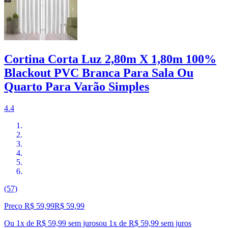
Cortina Corta Luz 2,80m X 1,80m 100%
Blackout PVC Branca Para Sala Ou
Quarto Para Varão Simples
4.4
(57)
Preço R$ 59,99
R$
59
,
99
Ou 1x de R$ 59,99 sem juros
ou
1
x de
R$ 59,99
sem juros