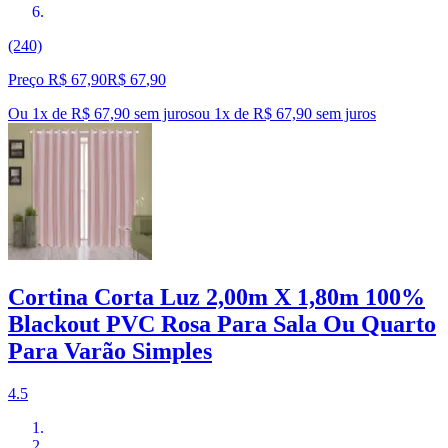
(240)
Preço R$ 67,90
R$
67
,
90
Ou 1x de R$ 67,90 sem juros
ou
1
x de
R$ 67,90
sem juros
Cortina Corta Luz 2,00m X 1,80m 100%
Blackout PVC Rosa Para Sala Ou Quarto
Para Varão Simples
4.5