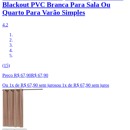
Blackout PVC Branca Para Sala Ou
Quarto Para Varão Simples
4.2
(15)
Preço R$ 67,90
R$
67
,
90
Ou 1x de R$ 67,90 sem juros
ou
1
x de
R$ 67,90
sem juros