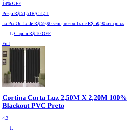
14% OFF
Preço R$ 51,51
R$
51
,
51
no Pix
Ou 1x de R$ 59,90 sem juros
ou
1
x de
R$ 59,90
sem juros
Cupom R$ 10 OFF
Full
Cortina Corta Luz 2,50M X 2,20M 100%
Blackout PVC Preto
4.3