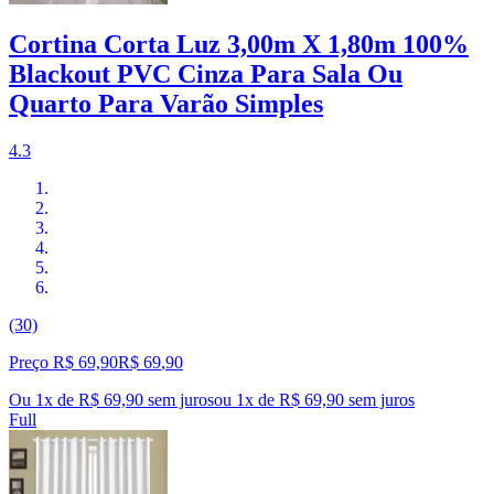
Cortina Corta Luz 3,00m X 1,80m 100%
Blackout PVC Cinza Para Sala Ou
Quarto Para Varão Simples
4.3
(30)
Preço R$ 69,90
R$
69
,
90
Ou 1x de R$ 69,90 sem juros
ou
1
x de
R$ 69,90
sem juros
Full