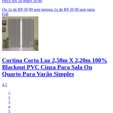
Preço R$ 59,99
R$
59
,
99
Ou 1x de R$ 59,99 sem juros
ou
1
x de
R$ 59,99
sem juros
Full
Cortina Corta Luz 2,50m X 2,20m 100%
Blackout PVC Cinza Para Sala Ou
Quarto Para Varão Simples
4.5