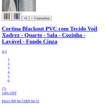
+5
+ 3 tamanhos
Cortina Blackout PVC com Tecido Voil
Xadrez - Quarto - Sala - Cozinha -
Lavável - Fundo Cinza
4.3
(7)
14% OFF
Preço R$ 94,51
R$
94
,
51