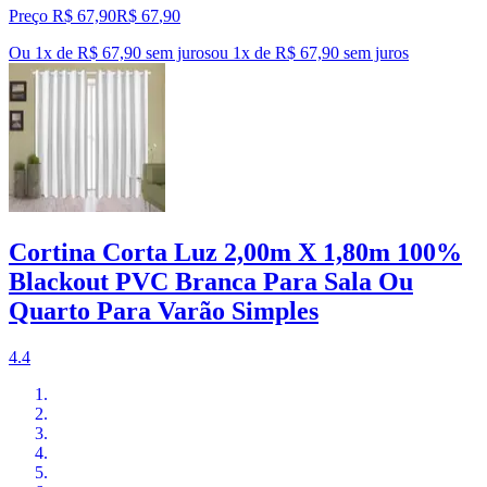
Preço R$ 67,90
R$
67
,
90
Ou 1x de R$ 67,90 sem juros
ou
1
x de
R$ 67,90
sem juros
Cortina Corta Luz 2,00m X 1,80m 100%
Blackout PVC Branca Para Sala Ou
Quarto Para Varão Simples
4.4