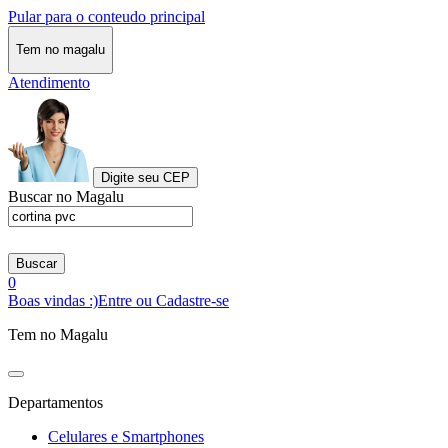
Pular para o conteudo principal
Tem no magalu
Atendimento
Digite seu CEP
Buscar no Magalu
Buscar
0
Boas vindas :)
Entre ou Cadastre-se
Tem no Magalu
Departamentos
Celulares e Smartphones