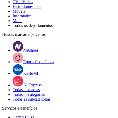
TV e Vídeo
Eletrodomésticos
Móveis
Informática
Moda
Todos os departamentos
Nossas marcas e parceiros
Netshoes
Epoca Cosméticos
KaBuM!
AliExpress
Todas as marcas
Todas as categorias
Todas as subcategorias
Serviços e benefícios
Cartão Luiza