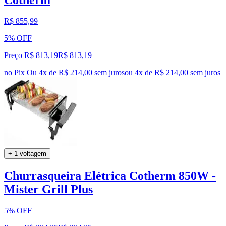
R$ 855,99
5% OFF
Preço R$ 813,19
R$
813
,
19
no Pix
Ou 4x de R$ 214,00 sem juros
ou
4
x de
R$ 214,00
sem juros
+ 1 voltagem
Churrasqueira Elétrica Cotherm 850W -
Mister Grill Plus
5% OFF