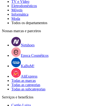
TV e Vídeo
Eletrodomésticos
Móveis
Informática
Moda
Todos os departamentos
Nossas marcas e parceiros
Netshoes
Epoca Cosméticos
KaBuM!
AliExpress
Todas as marcas
Todas as categorias
Todas as subcategorias
Serviços e benefícios
Cartão Luiza