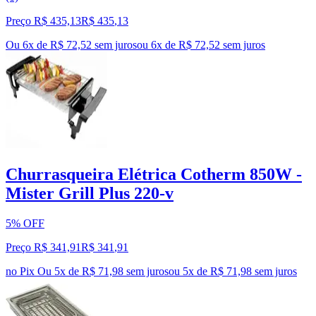
Preço R$ 435,13
R$
435
,
13
Ou 6x de R$ 72,52 sem juros
ou
6
x de
R$ 72,52
sem juros
Churrasqueira Elétrica Cotherm 850W -
Mister Grill Plus 220-v
5% OFF
Preço R$ 341,91
R$
341
,
91
no Pix
Ou 5x de R$ 71,98 sem juros
ou
5
x de
R$ 71,98
sem juros