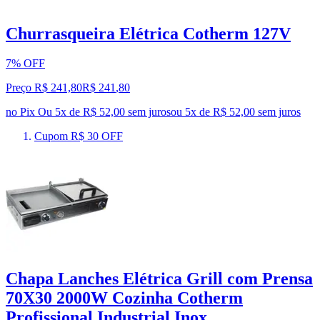
Churrasqueira Elétrica Cotherm 127V
7% OFF
Preço R$ 241,80
R$
241
,
80
no Pix
Ou 5x de R$ 52,00 sem juros
ou
5
x de
R$ 52,00
sem juros
Cupom R$ 30 OFF
Chapa Lanches Elétrica Grill com Prensa
70X30 2000W Cozinha Cotherm
Profissional Industrial Inox