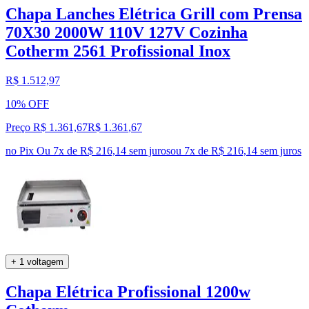
Chapa Lanches Elétrica Grill com Prensa
70X30 2000W 110V 127V Cozinha
Cotherm 2561 Profissional Inox
R$ 1.512,97
10% OFF
Preço R$ 1.361,67
R$
1.361
,
67
no Pix
Ou 7x de R$ 216,14 sem juros
ou
7
x de
R$ 216,14
sem juros
+ 1 voltagem
Chapa Elétrica Profissional 1200w