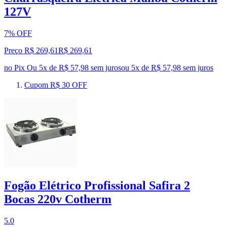
127V
7% OFF
Preço R$ 269,61
R$
269
,
61
no Pix
Ou 5x de R$ 57,98 sem juros
ou
5
x de
R$ 57,98
sem juros
Cupom R$ 30 OFF
Fogão Elétrico Profissional Safira 2
Bocas 220v Cotherm
5.0