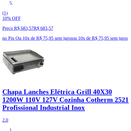
(1)
10% OFF
Preço R$ 683,57
R$
683
,
57
no Pix
Ou 10x de R$ 75,95 sem juros
ou
10
x de
R$ 75,95
sem juros
Chapa Lanches Elétrica Grill 40X30
1200W 110V 127V Cozinha Cotherm 2521
Profissional Industrial Inox
2.0