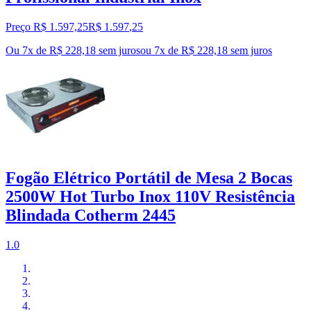
Preço R$ 1.597,25
R$
1.597
,
25
Ou 7x de R$ 228,18 sem juros
ou
7
x de
R$ 228,18
sem juros
Fogão Elétrico Portátil de Mesa 2 Bocas
2500W Hot Turbo Inox 110V Resistência
Blindada Cotherm 2445
1.0