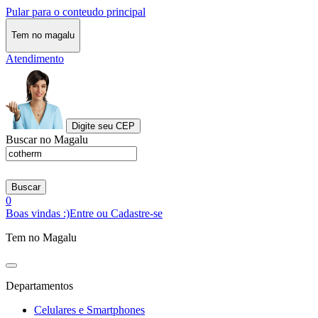
Pular para o conteudo principal
Tem no magalu
Atendimento
Digite seu CEP
Buscar no Magalu
Buscar
0
Boas vindas :)
Entre ou Cadastre-se
Tem no Magalu
Departamentos
Celulares e Smartphones