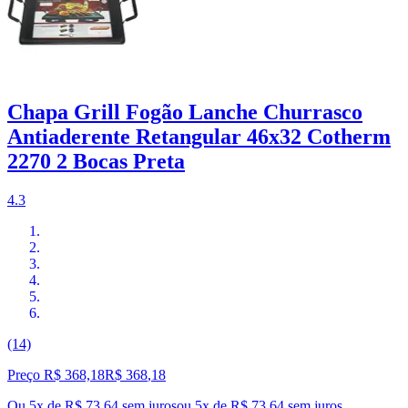
Chapa Grill Fogão Lanche Churrasco
Antiaderente Retangular 46x32 Cotherm
2270 2 Bocas Preta
4.3
(14)
Preço R$ 368,18
R$
368
,
18
Ou 5x de R$ 73,64 sem juros
ou
5
x de
R$ 73,64
sem juros