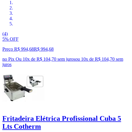
(4)
5% OFF
Preço R$ 994,68
R$
994
,
68
no Pix
Ou 10x de R$ 104,70 sem juros
ou
10
x de
R$ 104,70
sem
juros
Fritadeira Elétrica Profissional Cuba 5
Lts Cotherm