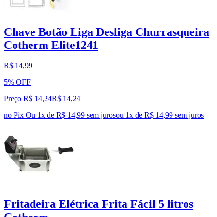
Chave Botão Liga Desliga Churrasqueira
Cotherm Elite1241
R$ 14,99
5% OFF
Preço R$ 14,24
R$
14
,
24
no Pix
Ou 1x de R$ 14,99 sem juros
ou
1
x de
R$ 14,99
sem juros
Fritadeira Elétrica Frita Fácil 5 litros
Cotherm