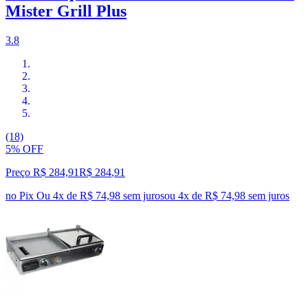
Mister Grill Plus
3.8
(18)
5% OFF
Preço R$ 284,91
R$
284
,
91
no Pix
Ou 4x de R$ 74,98 sem juros
ou
4
x de
R$ 74,98
sem juros