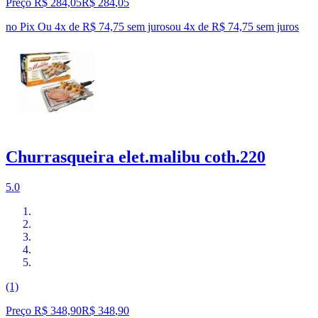
Preço R$ 284,05
R$
284
,
05
no Pix
Ou 4x de R$ 74,75 sem juros
ou
4
x de
R$ 74,75
sem juros
Churrasqueira elet.malibu coth.220
5.0
(1)
Preço R$ 348,90
R$
348
,
90