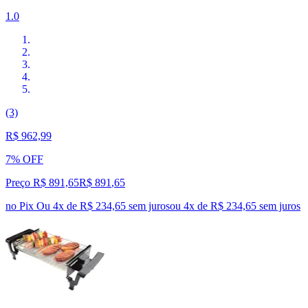
1.0
(3)
R$ 962,99
7% OFF
Preço R$ 891,65
R$
891
,
65
no Pix
Ou 4x de R$ 234,65 sem juros
ou
4
x de
R$ 234,65
sem juros