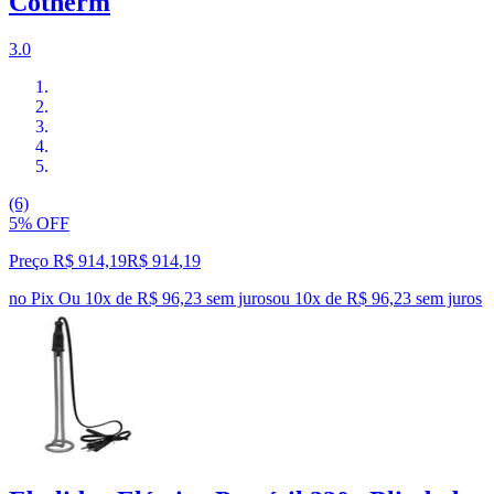
Cotherm
3.0
(6)
5% OFF
Preço R$ 914,19
R$
914
,
19
no Pix
Ou 10x de R$ 96,23 sem juros
ou
10
x de
R$ 96,23
sem juros