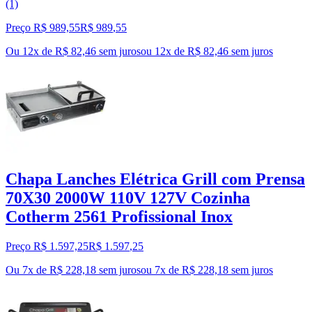
(1)
Preço R$ 989,55
R$
989
,
55
Ou 12x de R$ 82,46 sem juros
ou
12
x de
R$ 82,46
sem juros
Chapa Lanches Elétrica Grill com Prensa
70X30 2000W 110V 127V Cozinha
Cotherm 2561 Profissional Inox
Preço R$ 1.597,25
R$
1.597
,
25
Ou 7x de R$ 228,18 sem juros
ou
7
x de
R$ 228,18
sem juros