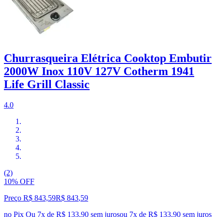
Churrasqueira Elétrica Cooktop Embutir
2000W Inox 110V 127V Cotherm 1941
Life Grill Classic
4.0
(2)
10% OFF
Preço R$ 843,59
R$
843
,
59
no Pix
Ou 7x de R$ 133,90 sem juros
ou
7
x de
R$ 133,90
sem juros