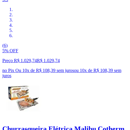
(6)
5% OFF
Preço R$ 1.029,74
R$
1.029
,
74
no Pix
Ou 10x de R$ 108,39 sem juros
ou
10
x de
R$ 108,39
sem
juros
Churrasqueira Elétrica Malibu Cotherm