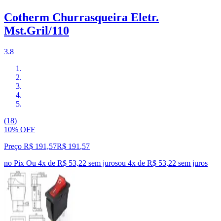
Cotherm Churrasqueira Eletr.
Mst.Gril/110
3.8
(18)
10% OFF
Preço R$ 191,57
R$
191
,
57
no Pix
Ou 4x de R$ 53,22 sem juros
ou
4
x de
R$ 53,22
sem juros