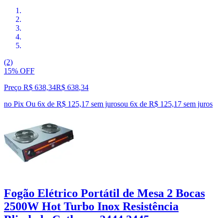
(2)
15% OFF
Preço R$ 638,34
R$
638
,
34
no Pix
Ou 6x de R$ 125,17 sem juros
ou
6
x de
R$ 125,17
sem juros
Fogão Elétrico Portátil de Mesa 2 Bocas
2500W Hot Turbo Inox Resistência