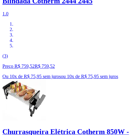
Blindada Cotherm 2444 2445
1.0
(3)
Preço R$ 759,52
R$
759
,
52
Ou 10x de R$ 75,95 sem juros
ou
10
x de
R$ 75,95
sem juros
Churrasqueira Elétrica Cotherm 850W -