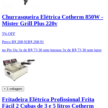
Churrasqueira Elétrica Cotherm 850W -
Mister Grill Plus 220v
5% OFF
Preço R$ 208,91
R$
208
,
91
no Pix
Ou 3x de R$ 73,30 sem juros
ou
3
x de
R$ 73,30
sem juros
+ 1 voltagem
Fritadeira Elétrica Profissional Frita
Fácil 2 Cubas de 3 e 5 litros Cotherm