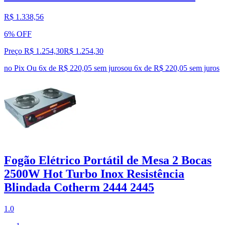
R$ 1.338,56
6% OFF
Preço R$ 1.254,30
R$
1.254
,
30
no Pix
Ou 6x de R$ 220,05 sem juros
ou
6
x de
R$ 220,05
sem juros
Fogão Elétrico Portátil de Mesa 2 Bocas
2500W Hot Turbo Inox Resistência
Blindada Cotherm 2444 2445
1.0