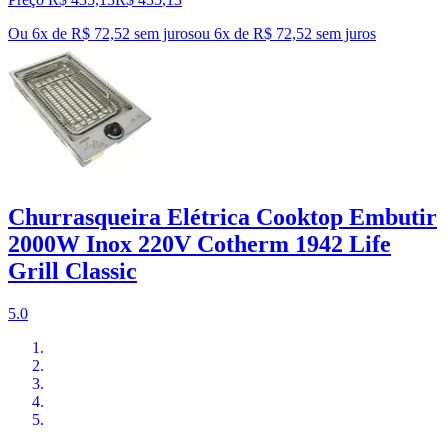
Ou 6x de R$ 72,52 sem juros
ou
6
x de
R$ 72,52
sem juros
Churrasqueira Elétrica Cooktop Embutir
2000W Inox 220V Cotherm 1942 Life
Grill Classic
5.0