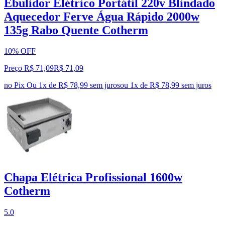
Ebulidor Elétrico Portátil 220v Blindado
Aquecedor Ferve Água Rápido 2000w
135g Rabo Quente Cotherm
10% OFF
Preço R$ 71,09
R$
71
,
09
no Pix
Ou 1x de R$ 78,99 sem juros
ou
1
x de
R$ 78,99
sem juros
Chapa Elétrica Profissional 1600w
Cotherm
5.0