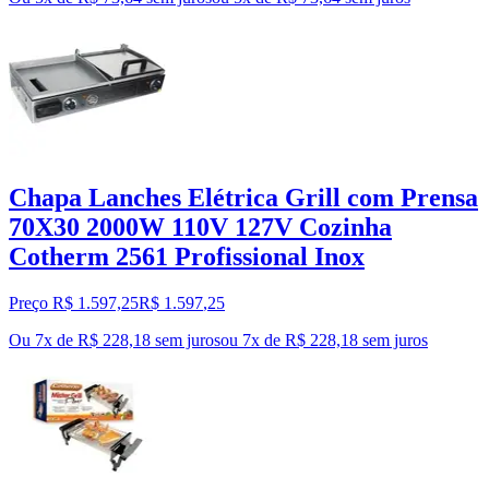
Chapa Lanches Elétrica Grill com Prensa
70X30 2000W 110V 127V Cozinha
Cotherm 2561 Profissional Inox
Preço R$ 1.597,25
R$
1.597
,
25
Ou 7x de R$ 228,18 sem juros
ou
7
x de
R$ 228,18
sem juros