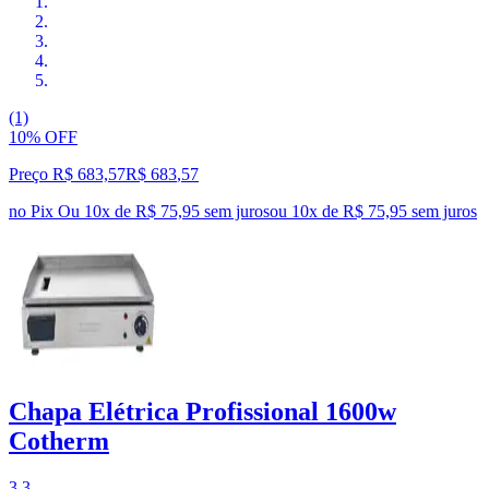
(1)
10% OFF
Preço R$ 683,57
R$
683
,
57
no Pix
Ou 10x de R$ 75,95 sem juros
ou
10
x de
R$ 75,95
sem juros
Chapa Elétrica Profissional 1600w
Cotherm
3.3