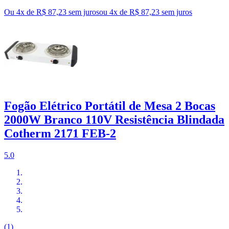
Ou 4x de R$ 87,23 sem juros
ou
4
x de
R$ 87,23
sem juros
Fogão Elétrico Portátil de Mesa 2 Bocas
2000W Branco 110V Resistência Blindada
Cotherm 2171 FEB-2
5.0
(1)