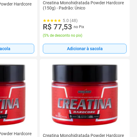
Creatina Monohidratada Powder Hardcore
Powder Hardcore
(150g) - Padrão: Único
5.0 (48)
R$ 77,53
no Pix
(
5% de desconto no pix
)
sacola
Adicionar à sacola
Powder Hardcore
Creatina Monohidratada Powder Hardcore