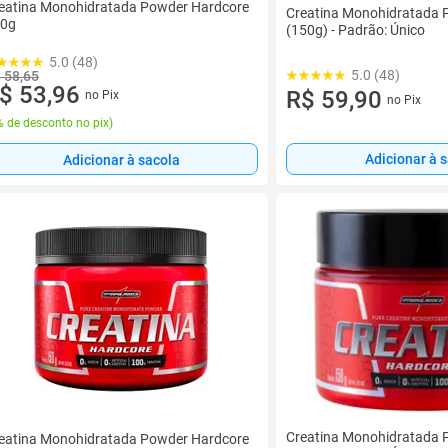
eatina Monohidratada Powder Hardcore
Creatina Monohidratada 
0g
(150g) - Padrão: Único
5.0 (48)
5.0 (48)
 58,65
$ 53,96
R$ 59,90
no Pix
no Pix
 de desconto no pix
)
Adicionar à 
Adicionar à sacola
Creatina Monohidratada 
eatina Monohidratada Powder Hardcore