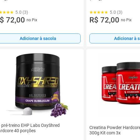
5.0 (3)
5.0 (3)
$ 72,00
R$ 72,00
no Pix
no Pix
Adicionar à sacola
Adicionar à 
 pré-treino EHP Labs OxyShred
Creatina Powder Hardcore
rdcore 40 porções
300g Kit com 3x