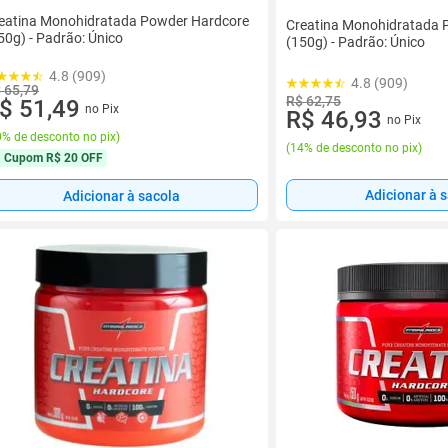
eatina Monohidratada Powder Hardcore
Creatina Monohidratada 
50g) - Padrão: Único
(150g) - Padrão: Único
4.8 (909)
4.8 (909)
 65,79
R$ 62,75
$ 51,49
no Pix
R$ 46,93
no Pix
% de desconto no pix
)
(
14% de desconto no pix
)
Cupom
R$ 20 OFF
Adicionar à 
Adicionar à sacola