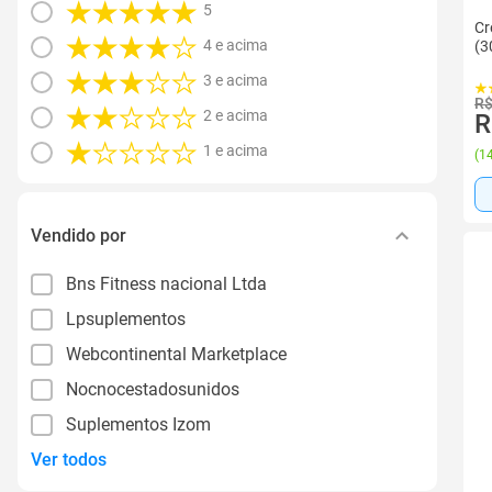
5
Cr
4 e acima
(3
3 e acima
R$
2 e acima
R
1 e acima
(
14
Vendido por
Bns Fitness nacional Ltda
Lpsuplementos
Webcontinental Marketplace
Nocnocestadosunidos
Suplementos Izom
Ver todos