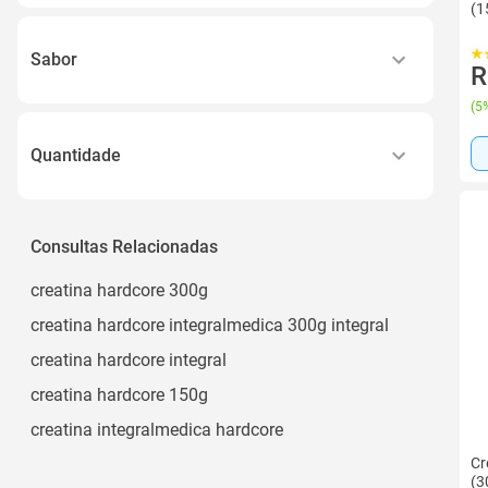
(1
Sabor
R
Sem Sabor
(
5%
Quantidade
1 Unidade
Consultas Relacionadas
creatina hardcore 300g
creatina hardcore integralmedica 300g integral
creatina hardcore integral
creatina hardcore 150g
creatina integralmedica hardcore
Cr
(3