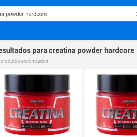
o Magalu
esultados para
creatina powder hardcore
 produtos encontrados