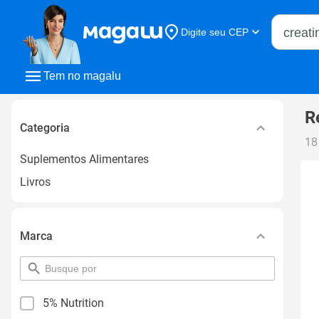
Buscar n
Digite seu CEP
Buscar
Tem no magalu
R
Categoria
18
Suplementos Alimentares
Livros
Marca
pesquisar
por
filtro
5% Nutrition