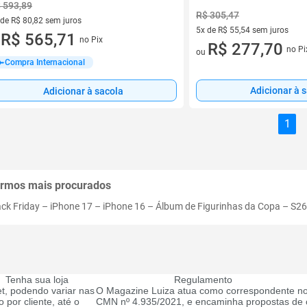
 593,89
R$ 305,47
 de R$ 80,82 sem juros
5x de R$ 55,54 sem juros
ez de R$ 80,82 sem juros
R$ 565,71
no Pix
u
5 vez de R$ 55,54 sem juros
R$ 277,70
no Pi
ou
Compra Internacional
Adicionar à 
Adicionar à sacola
1
rmos mais procurados
ack Friday
–
iPhone 17
–
iPhone 16
–
Álbum de Figurinhas da Copa
–
S26
Tenha sua loja
Regulamento
t, podendo variar nas
O Magazine Luiza atua como correspondente no
 por cliente, até o
CMN nº 4.935/2021, e encaminha propostas de c