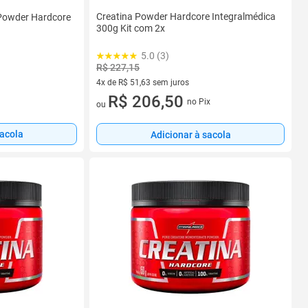
Creatina Powder Hardcore Integralmédica
Powder Hardcore
300g Kit com 2x
5.0 (3)
R$ 227,15
4x de R$ 51,63 sem juros
4 vez de R$ 51,63 sem juros
R$ 206,50
no Pix
ou
sacola
Adicionar à sacola