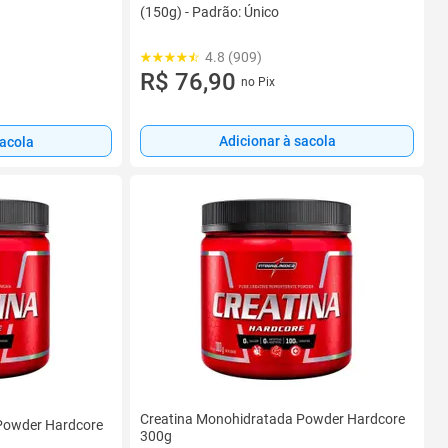
(150g) - Padrão: Único
4.8 (909)
R$ 76,90
no Pix
Adicionar à sacola
sacola
Creatina Monohidratada Powder Hardcore
Powder Hardcore
300g