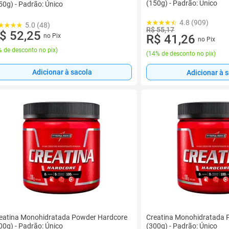
(150g) - Padrão: Único
50g) - Padrão: Único
4.8 (909)
5.0 (48)
R$ 55,17
$ 52,25
no Pix
R$ 41,26
no Pix
 de desconto no pix
)
(
14% de desconto no pix
)
Adicionar à sacola
Adicionar à 
eatina Monohidratada Powder Hardcore
Creatina Monohidratada 
00g) - Padrão: Único
(300g) - Padrão: Único