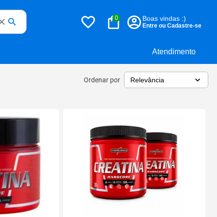
0
Boas vindas :)
Entre ou Cadastre-se
Atendimento
Ordenar por