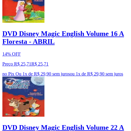
DVD Disney Magic English Volume 16 A
Floresta - ABRIL
14% OFF
Preço R$ 25,71
R$
25
,
71
no Pix
Ou 1x de R$ 29,90 sem juros
ou
1
x de
R$ 29,90
sem juros
DVD Disney Magic English Volume 22 A