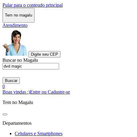
Pular para o conteudo principal
Tem no magalu
Atendimento
Digite seu CEP
Buscar no Magalu
Buscar
0
Boas vindas :)
Entre ou Cadastre-se
Tem no Magalu
Departamentos
Celulares e Smartphones