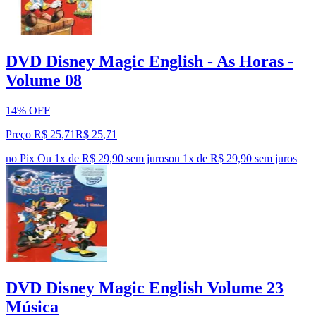
DVD Disney Magic English - As Horas -
Volume 08
14% OFF
Preço R$ 25,71
R$
25
,
71
no Pix
Ou 1x de R$ 29,90 sem juros
ou
1
x de
R$ 29,90
sem juros
DVD Disney Magic English Volume 23
Música