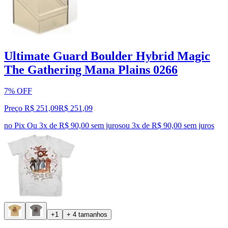
Ultimate Guard Boulder Hybrid Magic
The Gathering Mana Plains 0266
7% OFF
Preço R$ 251,09
R$
251
,
09
no Pix
Ou 3x de R$ 90,00 sem juros
ou
3
x de
R$ 90,00
sem juros
+1
+ 4 tamanhos