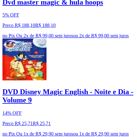
Dvd master magic & hula hoops
5% OFF
Preço R$ 188,10
R$
188
,
10
no Pix
Ou 2x de R$ 99,00 sem juros
ou
2
x de
R$ 99,00
sem juros
DVD Disney Magic English - Noite e Dia -
Volume 9
14% OFF
Preço R$ 25,71
R$
25
,
71
no Pix
Ou 1x de R$ 29,90 sem juros
ou
1
x de
R$ 29,90
sem juros