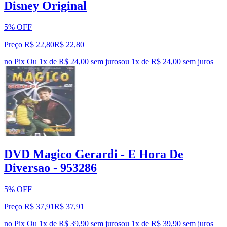
Disney Original
5% OFF
Preço R$ 22,80
R$
22
,
80
no Pix
Ou 1x de R$ 24,00 sem juros
ou
1
x de
R$ 24,00
sem juros
DVD Magico Gerardi - E Hora De
Diversao - 953286
5% OFF
Preço R$ 37,91
R$
37
,
91
no Pix
Ou 1x de R$ 39,90 sem juros
ou
1
x de
R$ 39,90
sem juros