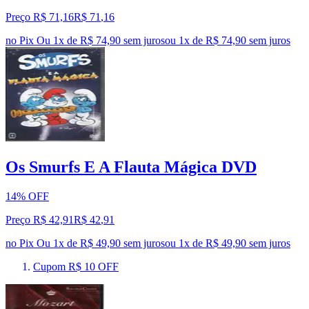
Preço R$ 71,16
R$
71
,
16
no Pix
Ou 1x de R$ 74,90 sem juros
ou
1
x de
R$ 74,90
sem juros
Os Smurfs E A Flauta Mágica DVD
14% OFF
Preço R$ 42,91
R$
42
,
91
no Pix
Ou 1x de R$ 49,90 sem juros
ou
1
x de
R$ 49,90
sem juros
Cupom R$ 10 OFF