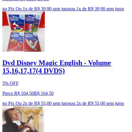
no Pix
Ou 1x de R$ 39,90 sem juros
ou
1
x de
R$ 39,90
sem juros
Dvd Disney Magic English - Volume
15,16,17,17(4 DVDS)
5% OFF
Preço R$ 104,50
R$
104
,
50
no Pix
Ou 2x de R$ 55,00 sem juros
ou
2
x de
R$ 55,00
sem juros