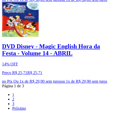
DVD Disney - Magic English Hora da
Festa - Volume 14 - ABRIL
14% OFF
Preço R$ 25,71
R$
25
,
71
no Pix
Ou 1x de R$ 29,90 sem juros
ou
1
x de
R$ 29,90
sem juros
Página
1
de
3
1
2
3
Próximo