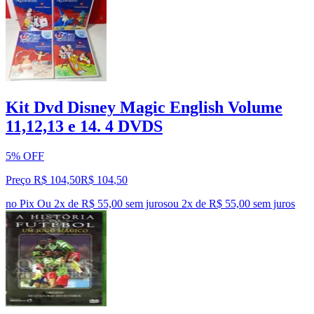
Kit Dvd Disney Magic English Volume
11,12,13 e 14. 4 DVDS
5% OFF
Preço R$ 104,50
R$
104
,
50
no Pix
Ou 2x de R$ 55,00 sem juros
ou
2
x de
R$ 55,00
sem juros