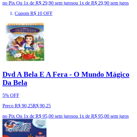
no Pix
Ou 1x de R$ 29,90 sem juros
ou
1
x de
R$ 29,90
sem juros
Cupom R$ 10 OFF
Dvd A Bela E A Fera - O Mundo Mágico
Da Bela
5% OFF
Preço R$ 90,25
R$
90
,
25
no Pix
Ou 1x de R$ 95,00 sem juros
ou
1
x de
R$ 95,00
sem juros