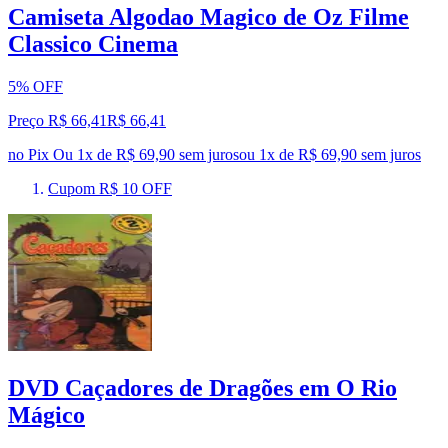
Camiseta Algodao Magico de Oz Filme
Classico Cinema
5% OFF
Preço R$ 66,41
R$
66
,
41
no Pix
Ou 1x de R$ 69,90 sem juros
ou
1
x de
R$ 69,90
sem juros
Cupom R$ 10 OFF
DVD Caçadores de Dragões em O Rio
Mágico