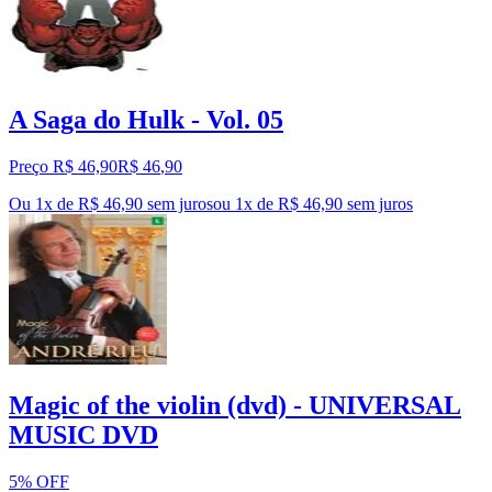
A Saga do Hulk - Vol. 05
Preço R$ 46,90
R$
46
,
90
Ou 1x de R$ 46,90 sem juros
ou
1
x de
R$ 46,90
sem juros
Magic of the violin (dvd) - UNIVERSAL
MUSIC DVD
5% OFF