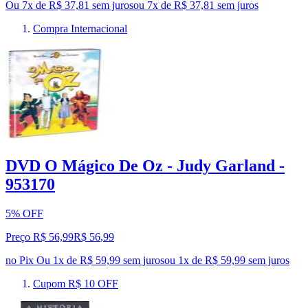
Ou 7x de R$ 37,81 sem juros
ou
7
x de
R$ 37,81
sem juros
Compra Internacional
DVD O Mágico De Oz - Judy Garland -
953170
5% OFF
Preço R$ 56,99
R$
56
,
99
no Pix
Ou 1x de R$ 59,99 sem juros
ou
1
x de
R$ 59,99
sem juros
Cupom R$ 10 OFF