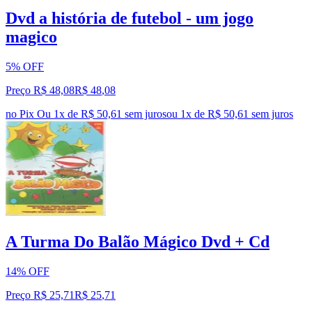
Dvd a história de futebol - um jogo
magico
5% OFF
Preço R$ 48,08
R$
48
,
08
no Pix
Ou 1x de R$ 50,61 sem juros
ou
1
x de
R$ 50,61
sem juros
A Turma Do Balão Mágico Dvd + Cd
14% OFF
Preço R$ 25,71
R$
25
,
71