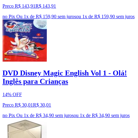
Preço R$ 143,91
R$
143
,
91
no Pix
Ou 1x de R$ 159,90 sem juros
ou
1
x de
R$ 159,90
sem juros
DVD Disney Magic English Vol 1 - Olá!
Inglês para Crianças
14% OFF
Preço R$ 30,01
R$
30
,
01
no Pix
Ou 1x de R$ 34,90 sem juros
ou
1
x de
R$ 34,90
sem juros