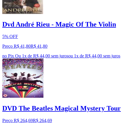
Dvd André Rieu - Magic Of The Violin
5% OFF
Preço R$ 41,80
R$
41
,
80
no Pix
Ou 1x de R$ 44,00 sem juros
ou
1
x de
R$ 44,00
sem juros
DVD The Beatles Magical Mystery Tour
Preço R$ 264,69
R$
264
,
69