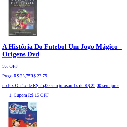
A História Do Futebol Um Jogo Mágico -
Origens Dvd
5% OFF
Preço R$ 23,75
R$
23
,
75
no Pix
Ou 1x de R$ 25,00 sem juros
ou
1
x de
R$ 25,00
sem juros
Cupom R$ 15 OFF