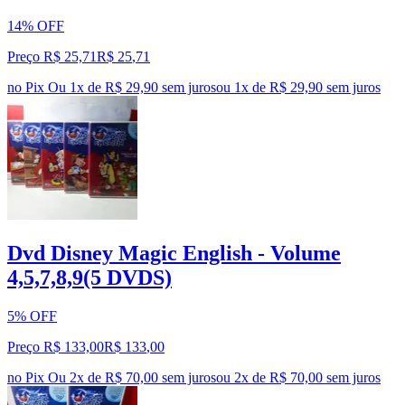
14% OFF
Preço R$ 25,71
R$
25
,
71
no Pix
Ou 1x de R$ 29,90 sem juros
ou
1
x de
R$ 29,90
sem juros
Dvd Disney Magic English - Volume
4,5,7,8,9(5 DVDS)
5% OFF
Preço R$ 133,00
R$
133
,
00
no Pix
Ou 2x de R$ 70,00 sem juros
ou
2
x de
R$ 70,00
sem juros