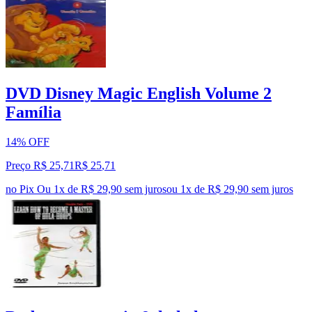
DVD Disney Magic English Volume 2
Família
14% OFF
Preço R$ 25,71
R$
25
,
71
no Pix
Ou 1x de R$ 29,90 sem juros
ou
1
x de
R$ 29,90
sem juros