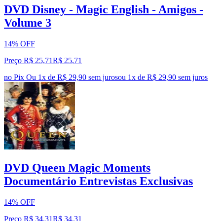
DVD Disney - Magic English - Amigos -
Volume 3
14% OFF
Preço R$ 25,71
R$
25
,
71
no Pix
Ou 1x de R$ 29,90 sem juros
ou
1
x de
R$ 29,90
sem juros
DVD Queen Magic Moments
Documentário Entrevistas Exclusivas
14% OFF
Preço R$ 34,31
R$
34
,
31