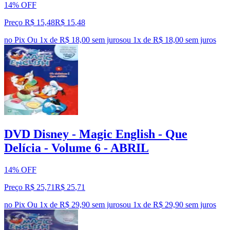
14% OFF
Preço R$ 15,48
R$
15
,
48
no Pix
Ou 1x de R$ 18,00 sem juros
ou
1
x de
R$ 18,00
sem juros
DVD Disney - Magic English - Que
Delícia - Volume 6 - ABRIL
14% OFF
Preço R$ 25,71
R$
25
,
71
no Pix
Ou 1x de R$ 29,90 sem juros
ou
1
x de
R$ 29,90
sem juros