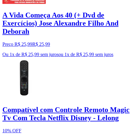
A Vida Começa Aos 40 (+ Dvd de
Exercícios) Jose Alexandre Filho And
Deborah
Preço R$ 25,99
R$
25
,
99
Ou 1x de R$ 25,99 sem juros
ou
1
x de
R$ 25,99
sem juros
Compatível com Controle Remoto Magic
Tv Com Tecla Netflix Disney - Lelong
10% OFF