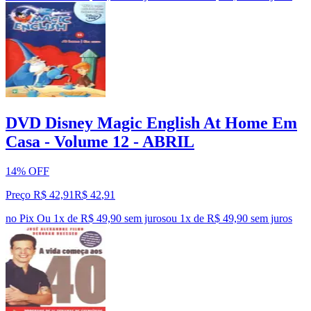
DVD Disney Magic English At Home Em
Casa - Volume 12 - ABRIL
14% OFF
Preço R$ 42,91
R$
42
,
91
no Pix
Ou 1x de R$ 49,90 sem juros
ou
1
x de
R$ 49,90
sem juros