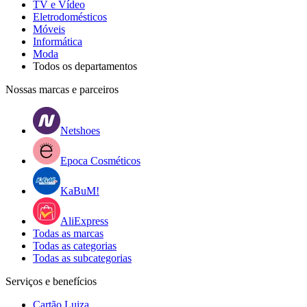
TV e Vídeo
Eletrodomésticos
Móveis
Informática
Moda
Todos os departamentos
Nossas marcas e parceiros
Netshoes
Epoca Cosméticos
KaBuM!
AliExpress
Todas as marcas
Todas as categorias
Todas as subcategorias
Serviços e benefícios
Cartão Luiza