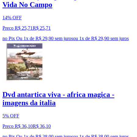
Vida No Campo
14% OFF
Preço R$ 25,71
R$
25
,
71
no Pix
Ou 1x de R$ 29,90 sem juros
ou
1
x de
R$ 29,90
sem juros
Dvd antartica viva - africa magica -
imagens da italia
5% OFF
Preço R$ 36,10
R$
36
,
10
no Pix
Ou 1x de R$ 38,00 sem juros
ou
1
x de
R$ 38,00
sem juros