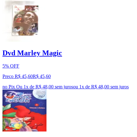
Dvd Marley Magic
5% OFF
Preço R$ 45,60
R$
45
,
60
no Pix
Ou 1x de R$ 48,00 sem juros
ou
1
x de
R$ 48,00
sem juros