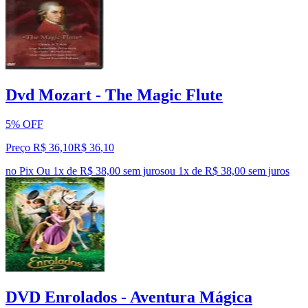
Dvd Mozart - The Magic Flute
5% OFF
Preço R$ 36,10
R$
36
,
10
no Pix
Ou 1x de R$ 38,00 sem juros
ou
1
x de
R$ 38,00
sem juros
DVD Enrolados - Aventura Mágica