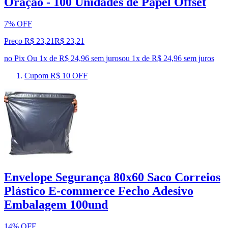
Oração - 100 Unidades de Papel Offset
7% OFF
Preço R$ 23,21
R$
23
,
21
no Pix
Ou 1x de R$ 24,96 sem juros
ou
1
x de
R$ 24,96
sem juros
Cupom R$ 10 OFF
Envelope Segurança 80x60 Saco Correios
Plástico E-commerce Fecho Adesivo
Embalagem 100und
14% OFF