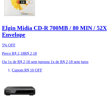
Elgin Midia CD-R 700MB / 80 MIN / 52X
Envelope
5% OFF
Preço R$ 2,18
R$
2
,
18
Ou 1x de R$ 2,18 sem juros
ou
1
x de
R$ 2,18
sem juros
Cupom R$ 10 OFF