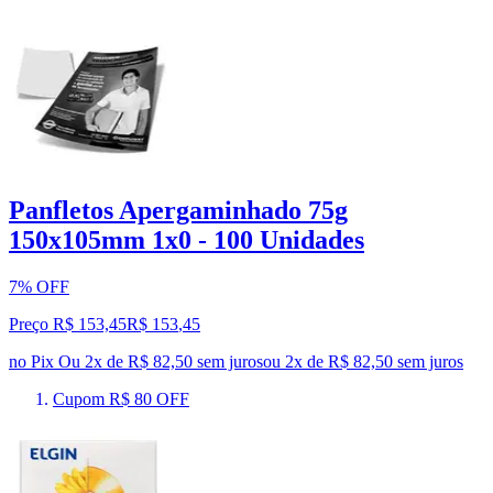
Panfletos Apergaminhado 75g
150x105mm 1x0 - 100 Unidades
7% OFF
Preço R$ 153,45
R$
153
,
45
no Pix
Ou 2x de R$ 82,50 sem juros
ou
2
x de
R$ 82,50
sem juros
Cupom R$ 80 OFF