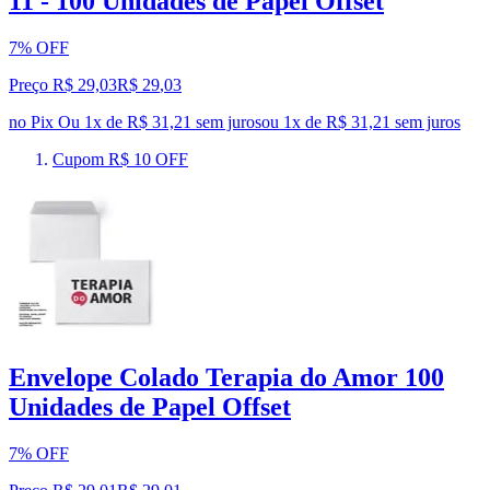
11 - 100 Unidades de Papel Offset
7% OFF
Preço R$ 29,03
R$
29
,
03
no Pix
Ou 1x de R$ 31,21 sem juros
ou
1
x de
R$ 31,21
sem juros
Cupom R$ 10 OFF
Envelope Colado Terapia do Amor 100
Unidades de Papel Offset
7% OFF