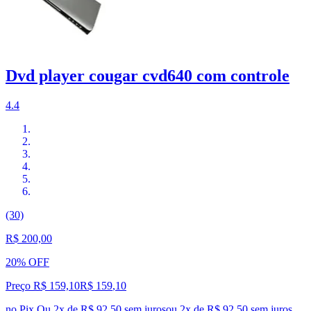
Dvd player cougar cvd640 com controle
4.4
(30)
R$ 200,00
20% OFF
Preço R$ 159,10
R$
159
,
10
no Pix
Ou 2x de R$ 92,50 sem juros
ou
2
x de
R$ 92,50
sem juros