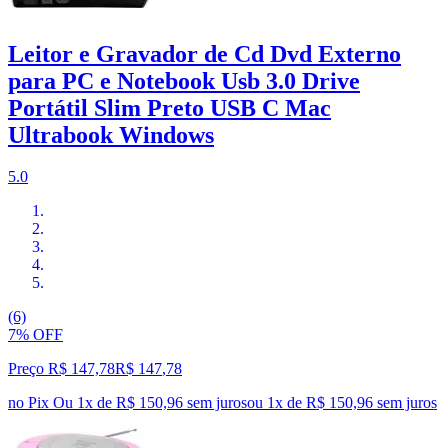
Leitor e Gravador de Cd Dvd Externo
para PC e Notebook Usb 3.0 Drive
Portátil Slim Preto USB C Mac
Ultrabook Windows
5.0
(6)
7% OFF
Preço R$ 147,78
R$
147
,
78
no Pix
Ou 1x de R$ 150,96 sem juros
ou
1
x de
R$ 150,96
sem juros