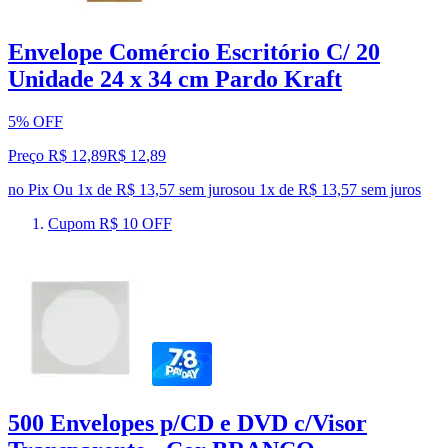
Envelope Comércio Escritório C/ 20
Unidade 24 x 34 cm Pardo Kraft
5% OFF
Preço R$ 12,89
R$
12
,
89
no Pix
Ou 1x de R$ 13,57 sem juros
ou
1
x de
R$ 13,57
sem juros
Cupom R$ 10 OFF
500 Envelopes p/CD e DVD c/Visor