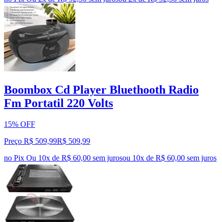
Boombox Cd Player Bluethooth Radio
Fm Portatil 220 Volts
15% OFF
Preço R$ 509,99
R$
509
,
99
no Pix
Ou 10x de R$ 60,00 sem juros
ou
10
x de
R$ 60,00
sem juros