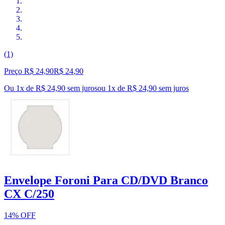
(1)
Preço R$ 24,90
R$
24
,
90
Ou 1x de R$ 24,90 sem juros
ou
1
x de
R$ 24,90
sem juros
Envelope Foroni Para CD/DVD Branco
CX C/250
14% OFF