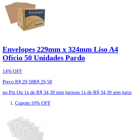
Envelopes 229mm x 324mm Liso A4
Ofício 50 Unidades Pardo
14% OFF
Preço R$ 29,58
R$
29
,
58
no Pix
Ou 1x de R$ 34,39 sem juros
ou
1
x de
R$ 34,39
sem juros
Cupom 10% OFF