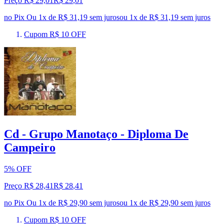
Preço R$ 29,01
R$
29
,
01
no Pix
Ou 1x de R$ 31,19 sem juros
ou
1
x de
R$ 31,19
sem juros
Cupom R$ 10 OFF
Cd - Grupo Manotaço - Diploma De
Campeiro
5% OFF
Preço R$ 28,41
R$
28
,
41
no Pix
Ou 1x de R$ 29,90 sem juros
ou
1
x de
R$ 29,90
sem juros
Cupom R$ 10 OFF