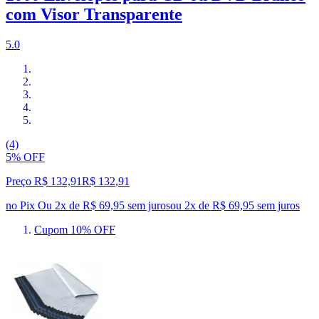
com Visor Transparente
5.0
(4)
5% OFF
Preço R$ 132,91
R$
132
,
91
no Pix
Ou 2x de R$ 69,95 sem juros
ou
2
x de
R$ 69,95
sem juros
Cupom 10% OFF