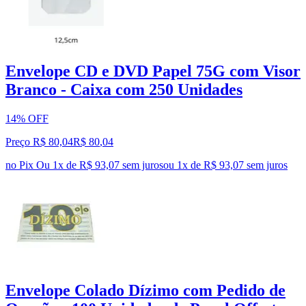
Envelope CD e DVD Papel 75G com Visor
Branco - Caixa com 250 Unidades
14% OFF
Preço R$ 80,04
R$
80
,
04
no Pix
Ou 1x de R$ 93,07 sem juros
ou
1
x de
R$ 93,07
sem juros
Envelope Colado Dízimo com Pedido de