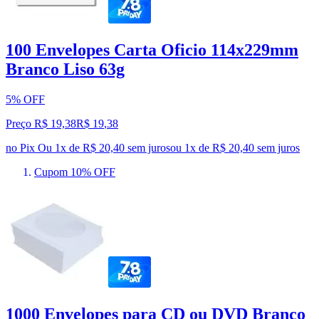
100 Envelopes Carta Oficio 114x229mm
Branco Liso 63g
5% OFF
Preço R$ 19,38
R$
19
,
38
no Pix
Ou 1x de R$ 20,40 sem juros
ou
1
x de
R$ 20,40
sem juros
Cupom 10% OFF
1000 Envelopes para CD ou DVD Branco