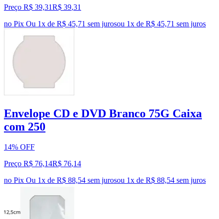
Preço R$ 39,31
R$
39
,
31
no Pix
Ou 1x de R$ 45,71 sem juros
ou
1
x de
R$ 45,71
sem juros
Envelope CD e DVD Branco 75G Caixa
com 250
14% OFF
Preço R$ 76,14
R$
76
,
14
no Pix
Ou 1x de R$ 88,54 sem juros
ou
1
x de
R$ 88,54
sem juros