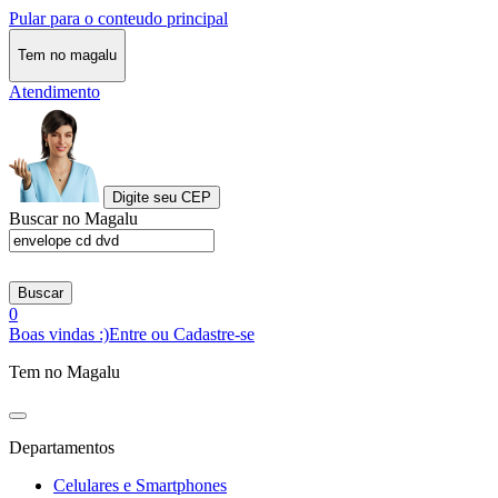
Pular para o conteudo principal
Tem no magalu
Atendimento
Digite seu CEP
Buscar no Magalu
Buscar
0
Boas vindas :)
Entre ou Cadastre-se
Tem no Magalu
Departamentos
Celulares e Smartphones