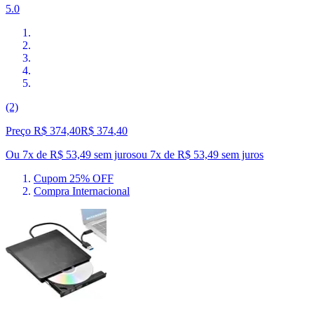
5.0
(2)
Preço R$ 374,40
R$
374
,
40
Ou 7x de R$ 53,49 sem juros
ou
7
x de
R$ 53,49
sem juros
Cupom 25% OFF
Compra Internacional