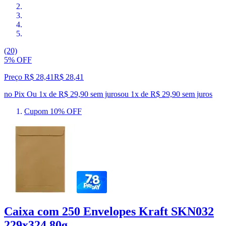
(20)
5% OFF
Preço R$ 28,41
R$
28
,
41
no Pix
Ou 1x de R$ 29,90 sem juros
ou
1
x de
R$ 29,90
sem juros
Cupom 10% OFF
Caixa com 250 Envelopes Kraft SKN032
229x324 80g