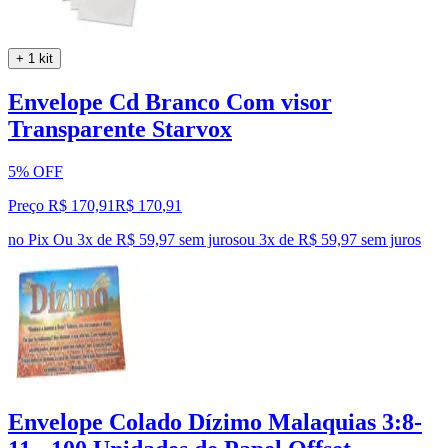
+ 1 kit
Envelope Cd Branco Com visor
Transparente Starvox
5% OFF
Preço R$ 170,91
R$
170
,
91
no Pix
Ou 3x de R$ 59,97 sem juros
ou
3
x de
R$ 59,97
sem juros
Envelope Colado Dízimo Malaquias 3:8-