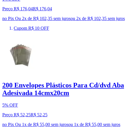
Preço R$ 176,04
R$
176
,
04
no Pix
Ou 2x de R$ 102,35 sem juros
ou
2
x de
R$ 102,35
sem juros
Cupom R$ 10 OFF
200 Envelopes Plásticos Para Cd/dvd Aba
Adesivada 14cmx20cm
5% OFF
Preço R$ 52,25
R$
52
,
25
no Pix
Ou 1x de R$ 55,00 sem juros
ou
1
x de
R$ 55,00
sem juros