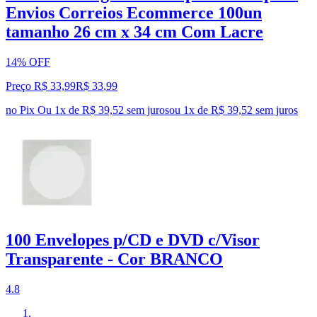
Envios Correios Ecommerce 100un
tamanho 26 cm x 34 cm Com Lacre
14% OFF
Preço R$ 33,99
R$
33
,
99
no Pix
Ou 1x de R$ 39,52 sem juros
ou
1
x de
R$ 39,52
sem juros
100 Envelopes p/CD e DVD c/Visor
Transparente - Cor BRANCO
4.8