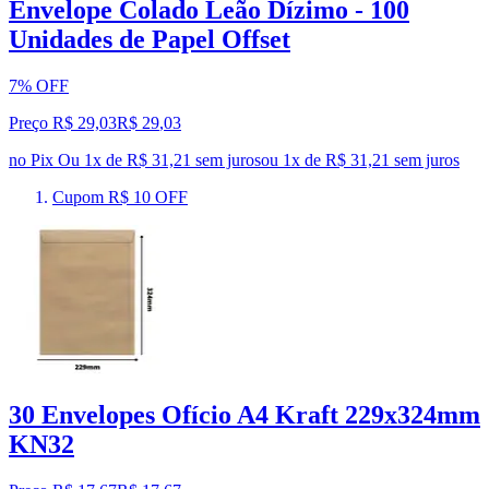
Envelope Colado Leão Dízimo - 100
Unidades de Papel Offset
7% OFF
Preço R$ 29,03
R$
29
,
03
no Pix
Ou 1x de R$ 31,21 sem juros
ou
1
x de
R$ 31,21
sem juros
Cupom R$ 10 OFF
30 Envelopes Ofício A4 Kraft 229x324mm
KN32