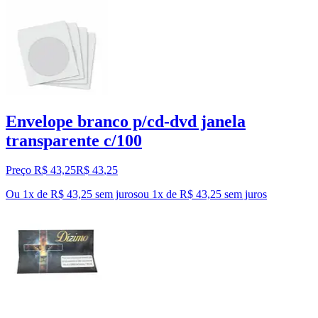
Envelope branco p/cd-dvd janela
transparente c/100
Preço R$ 43,25
R$
43
,
25
Ou 1x de R$ 43,25 sem juros
ou
1
x de
R$ 43,25
sem juros