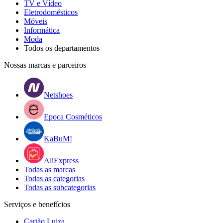
TV e Vídeo
Eletrodomésticos
Móveis
Informática
Moda
Todos os departamentos
Nossas marcas e parceiros
Netshoes
Epoca Cosméticos
KaBuM!
AliExpress
Todas as marcas
Todas as categorias
Todas as subcategorias
Serviços e benefícios
Cartão Luiza