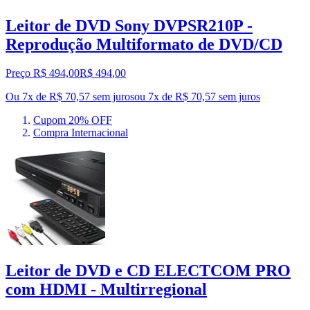
Leitor de DVD Sony DVPSR210P -
Reprodução Multiformato de DVD/CD
Preço R$ 494,00
R$
494
,
00
Ou 7x de R$ 70,57 sem juros
ou
7
x de
R$ 70,57
sem juros
Cupom 20% OFF
Compra Internacional
Leitor de DVD e CD ELECTCOM PRO
com HDMI - Multirregional