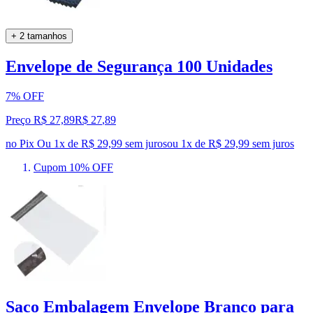
+ 2 tamanhos
Envelope de Segurança 100 Unidades
7% OFF
Preço R$ 27,89
R$
27
,
89
no Pix
Ou 1x de R$ 29,99 sem juros
ou
1
x de
R$ 29,99
sem juros
Cupom 10% OFF
Saco Embalagem Envelope Branco para