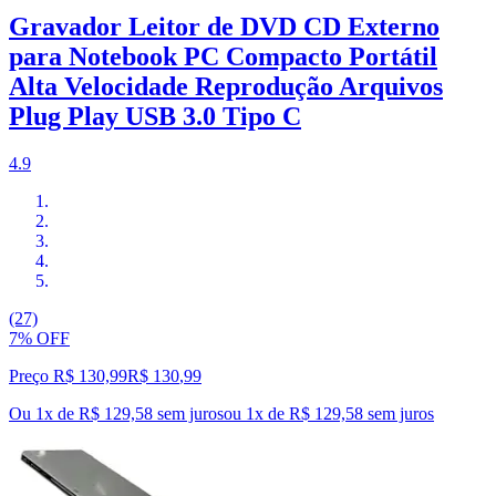
Gravador Leitor de DVD CD Externo
para Notebook PC Compacto Portátil
Alta Velocidade Reprodução Arquivos
Plug Play USB 3.0 Tipo C
4.9
(27)
7% OFF
Preço R$ 130,99
R$
130
,
99
Ou 1x de R$ 129,58 sem juros
ou
1
x de
R$ 129,58
sem juros