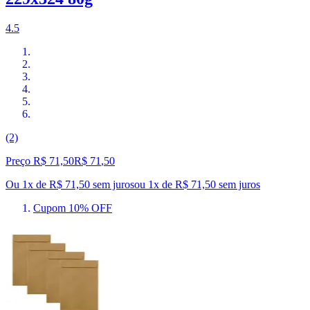
4.5
(2)
Preço R$ 71,50
R$
71
,
50
Ou 1x de R$ 71,50 sem juros
ou
1
x de
R$ 71,50
sem juros
Cupom 10% OFF