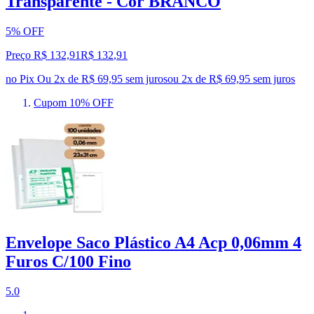
Transparente - Cor BRANCO
5% OFF
Preço R$ 132,91
R$
132
,
91
no Pix
Ou 2x de R$ 69,95 sem juros
ou
2
x de
R$ 69,95
sem juros
Cupom 10% OFF
Envelope Saco Plástico A4 Acp 0,06mm 4
Furos C/100 Fino
5.0