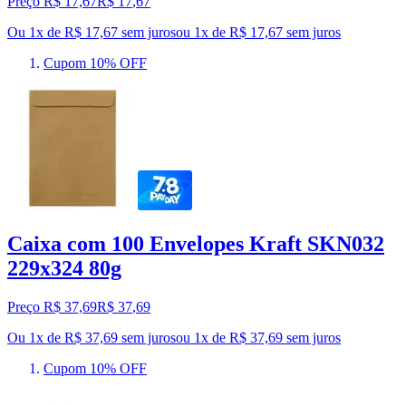
Preço R$ 17,67
R$
17
,
67
Ou 1x de R$ 17,67 sem juros
ou
1
x de
R$ 17,67
sem juros
Cupom 10% OFF
Caixa com 100 Envelopes Kraft SKN032
229x324 80g
Preço R$ 37,69
R$
37
,
69
Ou 1x de R$ 37,69 sem juros
ou
1
x de
R$ 37,69
sem juros
Cupom 10% OFF