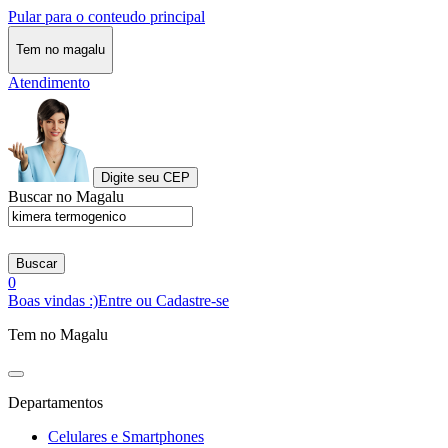
Pular para o conteudo principal
Tem no magalu
Atendimento
Digite seu CEP
Buscar no Magalu
Buscar
0
Boas vindas :)
Entre ou Cadastre-se
Tem no Magalu
Departamentos
Celulares e Smartphones