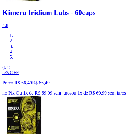
Kimera Iridium Labs - 60caps
4.8
(64)
5% OFF
Preço R$ 66,49
R$
66
,
49
no Pix
Ou 1x de R$ 69,99 sem juros
ou
1
x de
R$ 69,99
sem juros