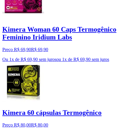
Kimera Woman 60 Caps Termogênico
Feminino Iridium Labs
Preço R$ 69,90
R$
69
,
90
Ou 1x de R$ 69,90 sem juros
ou
1
x de
R$ 69,90
sem juros
Kimera 60 cápsulas Termogênico
Preço R$ 80,00
R$
80
,
00