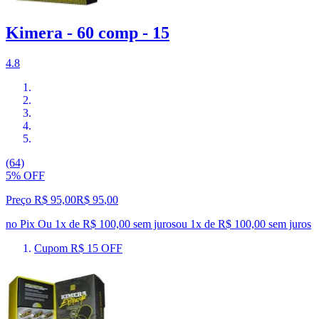
Kimera - 60 comp - 15
4.8
(64)
5% OFF
Preço R$ 95,00
R$
95
,
00
no Pix
Ou 1x de R$ 100,00 sem juros
ou
1
x de
R$ 100,00
sem juros
Cupom R$ 15 OFF