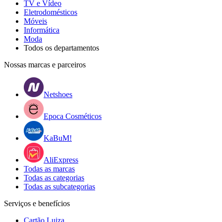
TV e Vídeo
Eletrodomésticos
Móveis
Informática
Moda
Todos os departamentos
Nossas marcas e parceiros
Netshoes
Epoca Cosméticos
KaBuM!
AliExpress
Todas as marcas
Todas as categorias
Todas as subcategorias
Serviços e benefícios
Cartão Luiza