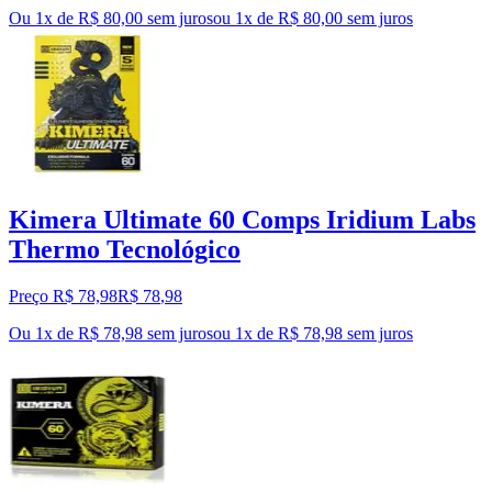
Ou 1x de R$ 80,00 sem juros
ou
1
x de
R$ 80,00
sem juros
Kimera Ultimate 60 Comps Iridium Labs
Thermo Tecnológico
Preço R$ 78,98
R$
78
,
98
Ou 1x de R$ 78,98 sem juros
ou
1
x de
R$ 78,98
sem juros