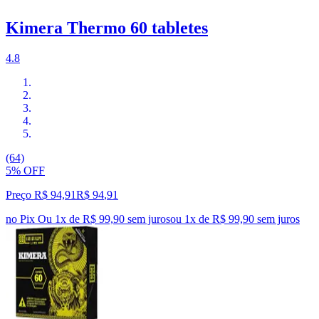
Kimera Thermo 60 tabletes
4.8
(64)
5% OFF
Preço R$ 94,91
R$
94
,
91
no Pix
Ou 1x de R$ 99,90 sem juros
ou
1
x de
R$ 99,90
sem juros