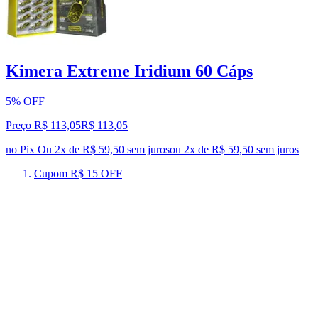
Kimera Extreme Iridium 60 Cáps
5% OFF
Preço R$ 113,05
R$
113
,
05
no Pix
Ou 2x de R$ 59,50 sem juros
ou
2
x de
R$ 59,50
sem juros
Cupom R$ 15 OFF