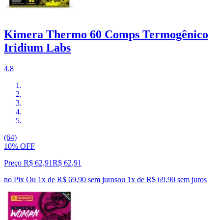
Kimera Thermo 60 Comps Termogênico
Iridium Labs
4.8
(64)
10% OFF
Preço R$ 62,91
R$
62
,
91
no Pix
Ou 1x de R$ 69,90 sem juros
ou
1
x de
R$ 69,90
sem juros