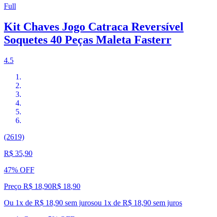
Full
Kit Chaves Jogo Catraca Reversível
Soquetes 40 Peças Maleta Fasterr
4.5
(2619)
R$ 35,90
47% OFF
Preço R$ 18,90
R$
18
,
90
Ou 1x de R$ 18,90 sem juros
ou
1
x de
R$ 18,90
sem juros