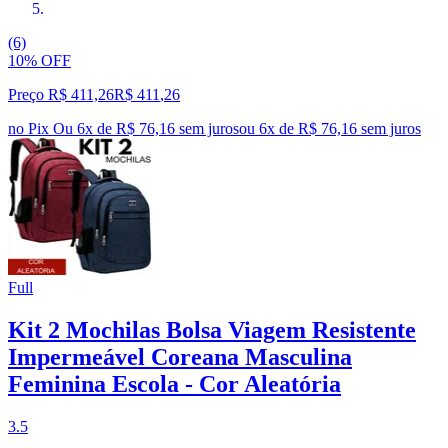
(6)
10% OFF
Preço R$ 411,26
R$
411
,
26
no Pix
Ou 6x de R$ 76,16 sem juros
ou
6
x de
R$ 76,16
sem juros
Full
Kit 2 Mochilas Bolsa Viagem Resistente
Impermeável Coreana Masculina
Feminina Escola - Cor Aleatória
3.5