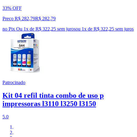
33% OFF
Preço R$ 282,79
R$
282
,
79
no Pix
Ou 1x de R$ 322,25 sem juros
ou
1
x de
R$ 322,25
sem juros
Patrocinado
Kit 04 refil tinta combo de uso p
impressoras l3110 l3250 l3150
5.0