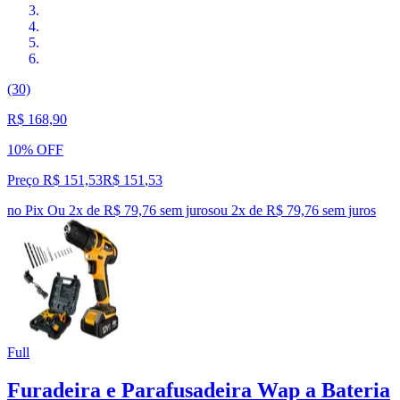
(30)
R$ 168,90
10% OFF
Preço R$ 151,53
R$
151
,
53
no Pix
Ou 2x de R$ 79,76 sem juros
ou
2
x de
R$ 79,76
sem juros
Full
Furadeira e Parafusadeira Wap a Bateria