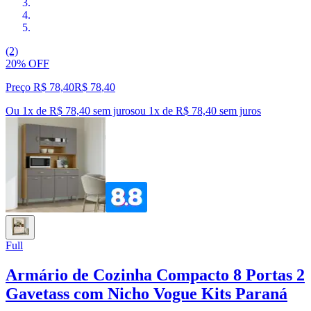
(2)
20% OFF
Preço R$ 78,40
R$
78
,
40
Ou 1x de R$ 78,40 sem juros
ou
1
x de
R$ 78,40
sem juros
Full
Armário de Cozinha Compacto 8 Portas 2
Gavetass com Nicho Vogue Kits Paraná