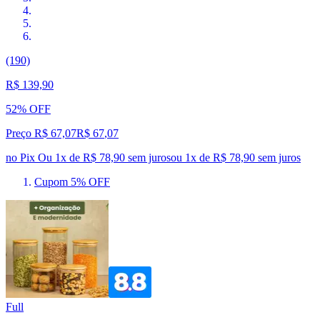
(190)
R$ 139,90
52% OFF
Preço R$ 67,07
R$
67
,
07
no Pix
Ou 1x de R$ 78,90 sem juros
ou
1
x de
R$ 78,90
sem juros
Cupom 5% OFF
Full