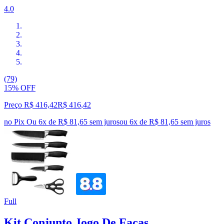
4.0
(79)
15% OFF
Preço R$ 416,42
R$
416
,
42
no Pix
Ou 6x de R$ 81,65 sem juros
ou
6
x de
R$ 81,65
sem juros
Full
Kit Conjunto Jogo De Facas