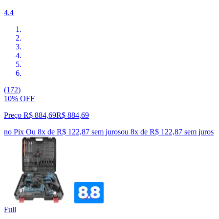
4.4
(172)
10% OFF
Preço R$ 884,69
R$
884
,
69
no Pix
Ou 8x de R$ 122,87 sem juros
ou
8
x de
R$ 122,87
sem juros
Full