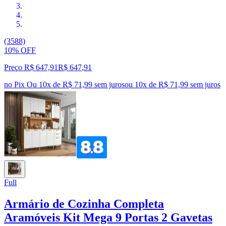
(3588)
10% OFF
Preço R$ 647,91
R$
647
,
91
no Pix
Ou 10x de R$ 71,99 sem juros
ou
10
x de
R$ 71,99
sem juros
Full
Armário de Cozinha Completa
Aramóveis Kit Mega 9 Portas 2 Gavetas