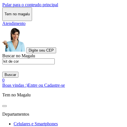
Pular para o conteudo principal
Tem no magalu
Atendimento
Digite seu CEP
Buscar no Magalu
Buscar
0
Boas vindas :)
Entre ou Cadastre-se
Tem no Magalu
Departamentos
Celulares e Smartphones