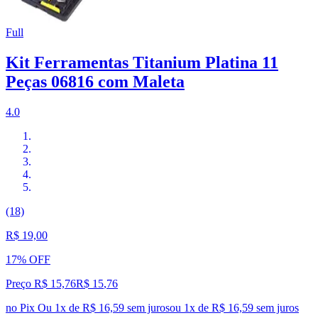
Full
Kit Ferramentas Titanium Platina 11
Peças 06816 com Maleta
4.0
(18)
R$ 19,00
17% OFF
Preço R$ 15,76
R$
15
,
76
no Pix
Ou 1x de R$ 16,59 sem juros
ou
1
x de
R$ 16,59
sem juros