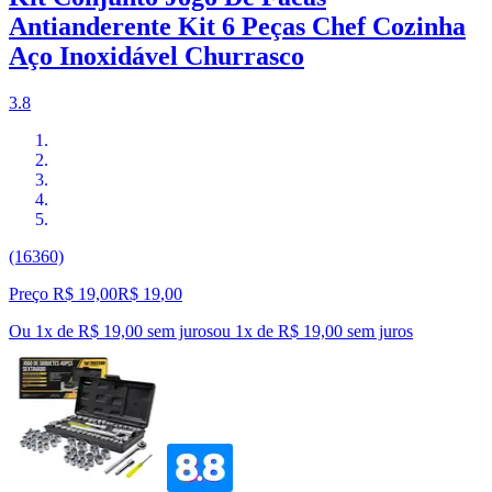
Antianderente Kit 6 Peças Chef Cozinha
Aço Inoxidável Churrasco
3.8
(16360)
Preço R$ 19,00
R$
19
,
00
Ou 1x de R$ 19,00 sem juros
ou
1
x de
R$ 19,00
sem juros