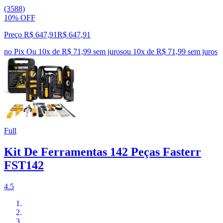
(3588)
10% OFF
Preço R$ 647,91
R$
647
,
91
no Pix
Ou 10x de R$ 71,99 sem juros
ou
10
x de
R$ 71,99
sem juros
Full
Kit De Ferramentas 142 Peças Fasterr
FST142
4.5