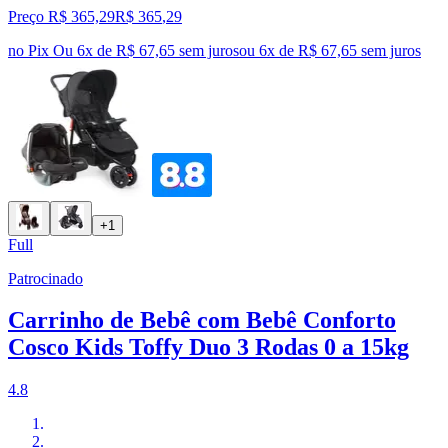
Preço R$ 365,29
R$
365
,
29
no Pix
Ou 6x de R$ 67,65 sem juros
ou
6
x de
R$ 67,65
sem juros
+1
Full
Patrocinado
Carrinho de Bebê com Bebê Conforto
Cosco Kids Toffy Duo 3 Rodas 0 a 15kg
4.8