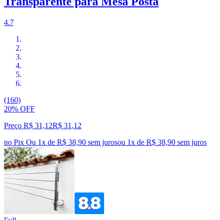
Transparente para Mesa Posta
4.7
(160)
20% OFF
Preço R$ 31,12
R$
31
,
12
no Pix
Ou 1x de R$ 38,90 sem juros
ou
1
x de
R$ 38,90
sem juros