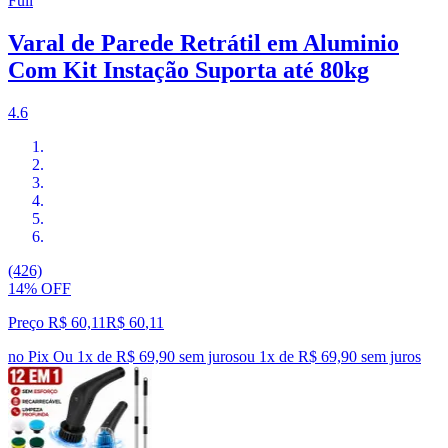
Full
Varal de Parede Retrátil em Aluminio
Com Kit Instação Suporta até 80kg
4.6
(426)
14% OFF
Preço R$ 60,11
R$
60
,
11
no Pix
Ou 1x de R$ 69,90 sem juros
ou
1
x de
R$ 69,90
sem juros