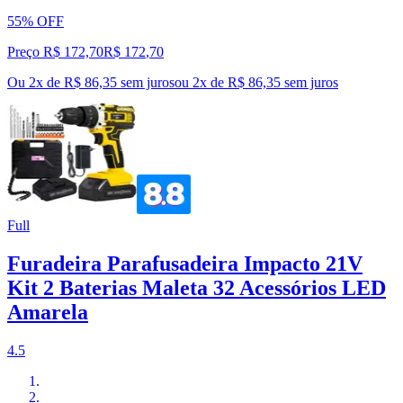
55% OFF
Preço R$ 172,70
R$
172
,
70
Ou 2x de R$ 86,35 sem juros
ou
2
x de
R$ 86,35
sem juros
Full
Furadeira Parafusadeira Impacto 21V
Kit 2 Baterias Maleta 32 Acessórios LED
Amarela
4.5