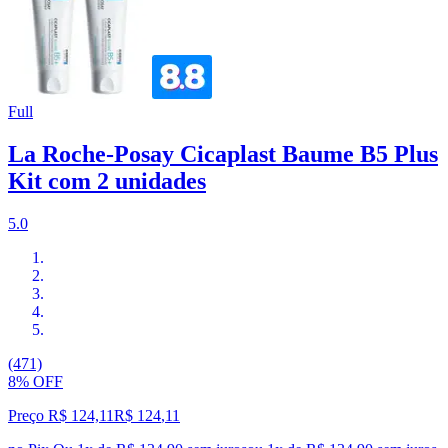
Full
La Roche-Posay Cicaplast Baume B5 Plus
Kit com 2 unidades
5.0
(471)
8% OFF
Preço R$ 124,11
R$
124
,
11