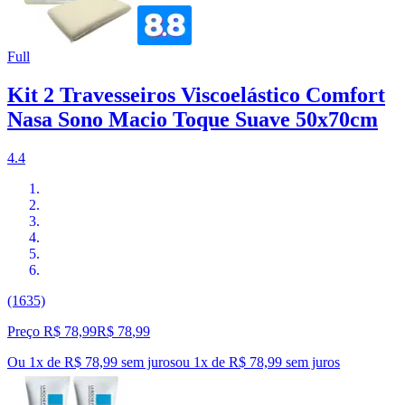
Full
Kit 2 Travesseiros Viscoelástico Comfort
Nasa Sono Macio Toque Suave 50x70cm
4.4
(1635)
Preço R$ 78,99
R$
78
,
99
Ou 1x de R$ 78,99 sem juros
ou
1
x de
R$ 78,99
sem juros