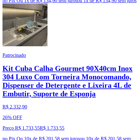
no Pix
Ou 1x de R$ 134,90 sem juros
ou
1
x de
R$ 134,90
sem juros
Patrocinado
Kit Cuba Calha Gourmet 90X40cm Inox
304 Luxo Com Torneira Monocomando,
Dispenser de Detergente e Lixeira 4L de
Embutir, Suporte de Esponja
R$ 2.332,90
26% OFF
Preço R$ 1.733,55
R$
1.733
,
55
no Pix
Ou 10x de R$ 201,58 sem juros
ou
10
x de
R$ 201,58
sem