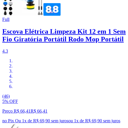
Full
Escova Elétrica Limpeza Kit 12 em 1 Sem
Fio Giratória Portátil Rodo Mop Portátil
4.3
(46)
5% OFF
Preço R$ 66,41
R$
66
,
41
no Pix
Ou 1x de R$ 69,90 sem juros
ou
1
x de
R$ 69,90
sem juros