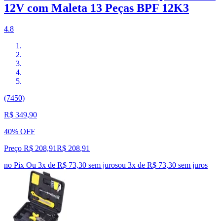
12V com Maleta 13 Peças BPF 12K3
4.8
(7450)
R$ 349,90
40% OFF
Preço R$ 208,91
R$
208
,
91
no Pix
Ou 3x de R$ 73,30 sem juros
ou
3
x de
R$ 73,30
sem juros