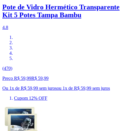
Pote de Vidro Hermético Transparente
Kit 5 Potes Tampa Bambu
4.8
(470)
Preço R$ 59,99
R$
59
,
99
Ou 1x de R$ 59,99 sem juros
ou
1
x de
R$ 59,99
sem juros
Cupom 12% OFF