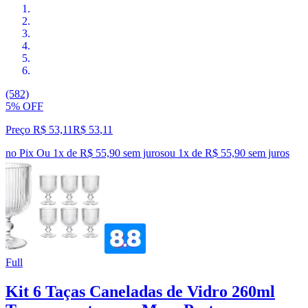
(582)
5% OFF
Preço R$ 53,11
R$
53
,
11
no Pix
Ou 1x de R$ 55,90 sem juros
ou
1
x de
R$ 55,90
sem juros
Full
Kit 6 Taças Caneladas de Vidro 260ml