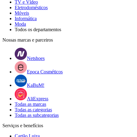
TV e Vídeo
Eletrodomésticos
Móveis
Informática
Moda
Todos os departamentos
Nossas marcas e parceiros
Netshoes
Epoca Cosméticos
KaBuM!
AliExpress
Todas as marcas
Todas as categorias
Todas as subcategorias
Serviços e benefícios
Cartão Luiza