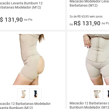
Macacão Modelador Lev
cacão Levanta Bumbum 12
Barbatanas (M12)
rbatanas Modelador (M12)
2x de R$ 65,95 sem juros
$ 131,90
no Pix
2 vez de R$ 65,95 sem juros
R$ 131,90
no Pi
ou
Macacão 12 Barbatanas 
cacão 12 Barbatanas Modelador
Bumbum Modelador (M12
vanta Bumbum (M12)