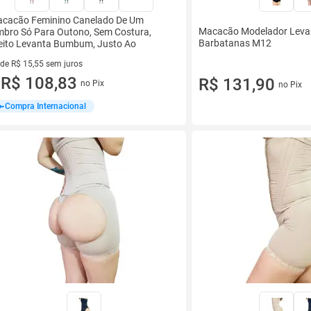
cacão Feminino Canelado De Um
Macacão Modelador Lev
bro Só Para Outono, Sem Costura,
Barbatanas M12
eito Levanta Bumbum, Justo Ao
 de R$ 15,55 sem juros
ez de R$ 15,55 sem juros
R$ 108,83
R$ 131,90
no Pix
no Pix
u
Compra Internacional