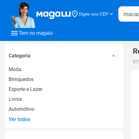
Buscar n
Digite seu CEP
Buscar
Tem no magalu
R
Categoria
97
Moda
Brinquedos
Esporte e Lazer
Livros
Automotivo
Ver todos