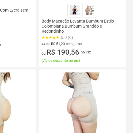
 Com Lycra sem
Body Macacão Levanta Bumbum Estilo
Colombiana Bumbum Grandão e
Redondinho
5.0 (6)
4x de R$ 51,23 sem juros
x
4 vez de R$ 51,23 sem juros
R$ 190,56
no Pix
ou
(
7% de desconto no pix
)