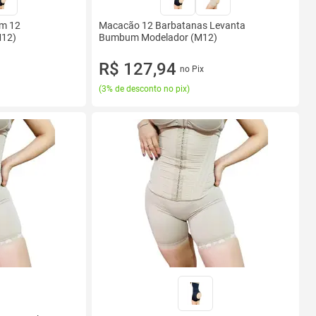
m 12
Macacão 12 Barbatanas Levanta
M12)
Bumbum Modelador (M12)
R$ 127,94
no Pix
(
3% de desconto no pix
)