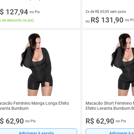
$ 127,94
2x de R$ 65,95 sem juros
no Pix
2 vez de R$ 65,95 sem juros
R$ 131,90
no Pi
 de desconto no pix
)
ou
cacão Feminino Manga Longa Efeito
Macacão Short Feminino
vanta Bumbum
Efeito Levanta Bumbum 
$ 62,90
R$ 62,90
no Pix
no Pix
Adicionar à sacola
Adicionar à 