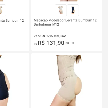
Macacão Modelador Levanta Bumbum 12
anta Bumbum 12
Barbatanas M12
2x de R$ 65,95 sem juros
2 vez de R$ 65,95 sem juros
R$ 131,90
no Pix
ou