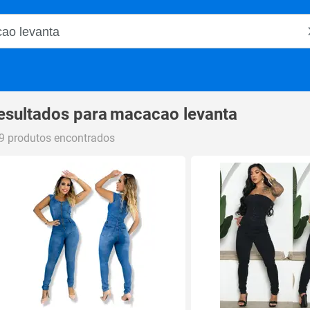
o Magalu
esultados para
macacao levanta
9 produtos encontrados