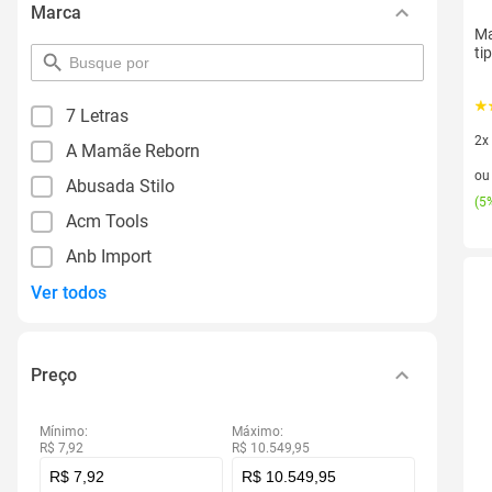
Marca
Ma
ti
pesquisar
por
filtro
7 Letras
2x
A Mamãe Reborn
2 v
o
Abusada Stilo
(
5%
Acm Tools
Anb Import
Ver todos
Preço
Mínimo:
Máximo:
R$ 7,92
R$ 10.549,95