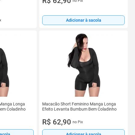
R$ 62,90
no Pix
Adicionar à sacola
x
 Manga Longa
Macacão Short Feminino Manga Longa
Bem Coladinho
Efeito Levanta Bumbum Bem Coladinho
R$ 62,90
no Pix
sacola
Adicionar à sacola