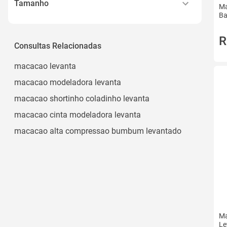
Marrom
Tamanho
Ma
Abaixo de 50 Peças
Ba
Ver todos
M
1 Modelador
R
G
Consultas Relacionadas
3
P
Ver todos
macacao levanta
Gg
macacao modeladora levanta
Pp
macacao shortinho coladinho levanta
Ver todos
macacao cinta modeladora levanta
macacao alta compressao bumbum levantado
Ma
Le