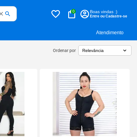
0
Boas vindas :)
Entre ou Cadastre-se
Atendimento
Ordenar por