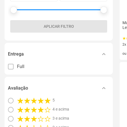
Ma
APLICAR FILTRO
Le
2x
2 v
Entrega
o
Full
Avaliação
5
4 e acima
3 e acima