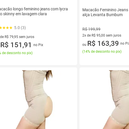
cacão longo feminino jeans com lycra
Macacão Feminino Jeans
po skinny em lavagem clara
alça Levanta Bumbum
5.0 (3)
R$ 199,99
2x de R$ 95,00 sem juros
 de R$ 79,95 sem juros
2 vez de R$ 95,00 sem juros
R$ 163,39
ez de R$ 79,95 sem juros
R$ 151,91
no Pi
ou
no Pix
u
(
14% de desconto no pix
)
 de desconto no pix
)