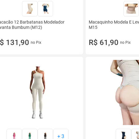
cacão 12 Barbatanas Modelador
Macaquinho Modela E Le
vanta Bumbum (M12)
M15
$ 131,90
R$ 61,90
no Pix
no Pix
+
3