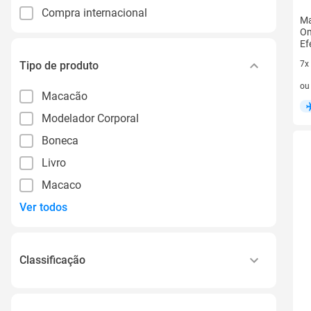
Compra internacional
Ma
Om
Ef
Tipo de produto
7x
7 v
o
Macacão
Modelador Corporal
Boneca
Livro
Macaco
Ver todos
Classificação
Plus Size