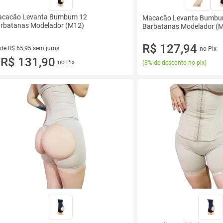
cacão Levanta Bumbum 12
Macacão Levanta Bumbu
rbatanas Modelador (M12)
Barbatanas Modelador (
R$ 127,94
 de R$ 65,95 sem juros
no Pix
ez de R$ 65,95 sem juros
R$ 131,90
no Pix
(
3% de desconto no pix
)
u