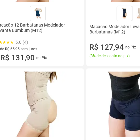
cacão 12 Barbatanas Modelador
Macacão Modelador Lev
vanta Bumbum (M12)
Barbatanas (M12)
5.0 (4)
R$ 127,94
no Pix
 de R$ 65,95 sem juros
ez de R$ 65,95 sem juros
R$ 131,90
(
3% de desconto no pix
)
no Pix
u