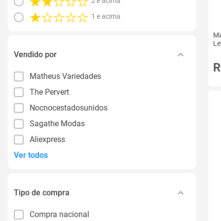
2 e acima
1 e acima
Ma
Le
Vendido por
R
Matheus Variedades
The Pervert
Nocnocestadosunidos
Sagathe Modas
Aliexpress
Ver todos
Tipo de compra
Compra nacional