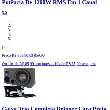
Potência De 1200W RMS Em 1 Canal
5.0
(1)
Preço R$ 859,90
R$
859
,
90
Ou 10x de R$ 85,99 sem juros
ou
10
x de
R$ 85,99
sem juros
Caixa Trio Completa Detoner Cara Preta