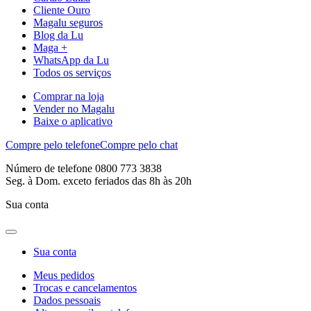
Cliente Ouro
Magalu seguros
Blog da Lu
Maga +
WhatsApp da Lu
Todos os serviços
Comprar na loja
Vender no Magalu
Baixe o aplicativo
Compre pelo telefone
Compre pelo chat
Número de telefone 0800 773 3838
Seg. à Dom. exceto feriados das 8h às 20h
Sua conta
Sua conta
Meus pedidos
Trocas e cancelamentos
Dados pessoais