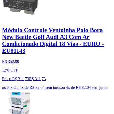
Módulo Controle Ventoinha Polo Bora
New Beetle Golf Audi A3 Com Ar
Condicionado Digital 18 Vias - EURO -
EU81143
R$ 352,99
12% OFF
Preço R$ 311,73
R$
311
,
73
no Pix
Ou 4x de R$ 82,04 sem juros
ou
4
x de
R$ 82,04
sem juros