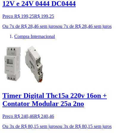
12V e 24V 0444 DC0444
Preço R$ 199,25
R$
199
,
25
Ou 7x de R$ 28,46 sem juros
ou
7
x de
R$ 28,46
sem juros
Compra Internacional
Timer Digital Thc15a 220v 16on +
Contator Modular 25a 2no
Preço R$ 240,46
R$
240
,
46
Ou 3x de R$ 80,15 sem juros
ou
3
x de
R$ 80,15
sem juros