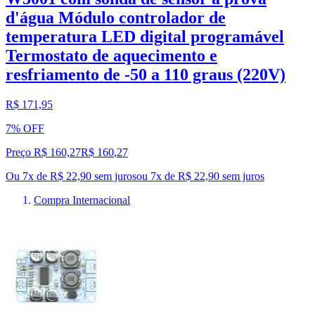
d'água Módulo controlador de
temperatura LED digital programável
Termostato de aquecimento e
resfriamento de -50 a 110 graus (220V)
R$ 171,95
7% OFF
Preço R$ 160,27
R$
160
,
27
Ou 7x de R$ 22,90 sem juros
ou
7
x de
R$ 22,90
sem juros
Compra Internacional