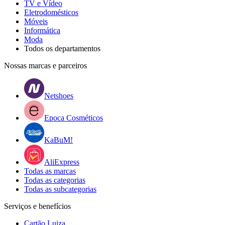
TV e Vídeo
Eletrodomésticos
Móveis
Informática
Moda
Todos os departamentos
Nossas marcas e parceiros
Netshoes
Epoca Cosméticos
KaBuM!
AliExpress
Todas as marcas
Todas as categorias
Todas as subcategorias
Serviços e benefícios
Cartão Luiza