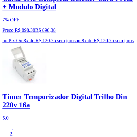
+ Modulo Digital
7% OFF
Preço R$ 898,38
R$
898
,
38
no Pix
Ou 8x de R$ 120,75 sem juros
ou
8
x de
R$ 120,75
sem juros
Timer Temporizador Digital Trilho Din
220v 16a
5.0