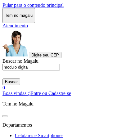
Pular para o conteudo principal
Tem no magalu
Atendimento
Digite seu CEP
Buscar no Magalu
Buscar
0
Boas vindas :)
Entre ou Cadastre-se
Tem no Magalu
Departamentos
Celulares e Smartphones