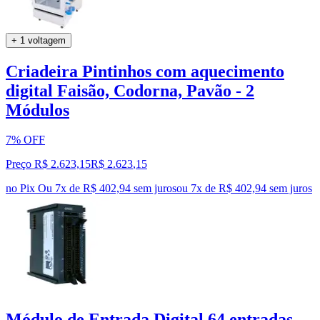
+ 1 voltagem
Criadeira Pintinhos com aquecimento
digital Faisão, Codorna, Pavão - 2
Módulos
7% OFF
Preço R$ 2.623,15
R$
2.623
,
15
no Pix
Ou 7x de R$ 402,94 sem juros
ou
7
x de
R$ 402,94
sem juros
Módulo de Entrada Digital 64 entradas