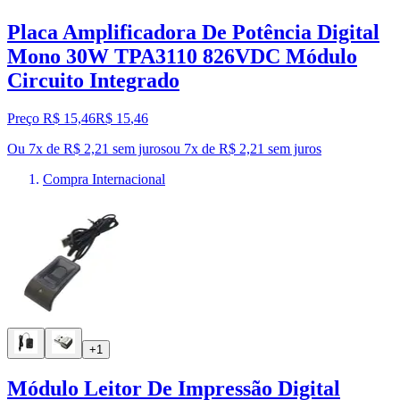
Placa Amplificadora De Potência Digital
Mono 30W TPA3110 826VDC Módulo
Circuito Integrado
Preço R$ 15,46
R$
15
,
46
Ou 7x de R$ 2,21 sem juros
ou
7
x de
R$ 2,21
sem juros
Compra Internacional
+1
Módulo Leitor De Impressão Digital