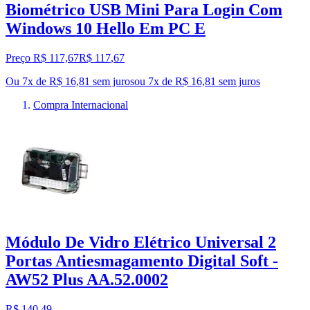
Biométrico USB Mini Para Login Com
Windows 10 Hello Em PC E
Preço R$ 117,67
R$
117
,
67
Ou 7x de R$ 16,81 sem juros
ou
7
x de
R$ 16,81
sem juros
Compra Internacional
Módulo De Vidro Elétrico Universal 2
Portas Antiesmagamento Digital Soft -
AW52 Plus AA.52.0002
R$ 140,49