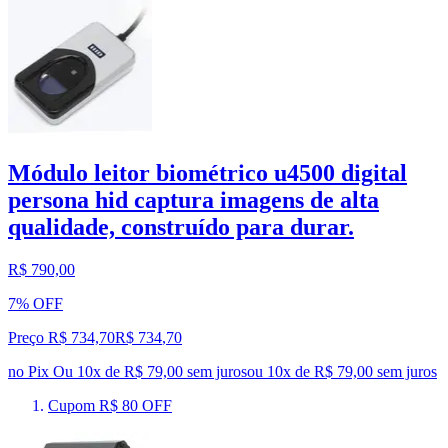
Módulo leitor biométrico u4500 digital
persona hid captura imagens de alta
qualidade, construído para durar.
R$ 790,00
7% OFF
Preço R$ 734,70
R$
734
,
70
no Pix
Ou 10x de R$ 79,00 sem juros
ou
10
x de
R$ 79,00
sem juros
Cupom R$ 80 OFF