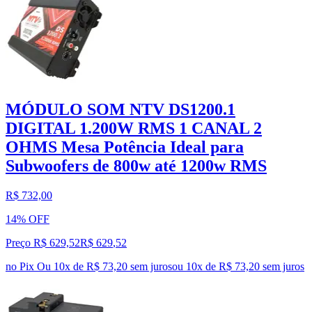
MÓDULO SOM NTV DS1200.1
DIGITAL 1.200W RMS 1 CANAL 2
OHMS Mesa Potência Ideal para
Subwoofers de 800w até 1200w RMS
R$ 732,00
14% OFF
Preço R$ 629,52
R$
629
,
52
no Pix
Ou 10x de R$ 73,20 sem juros
ou
10
x de
R$ 73,20
sem juros