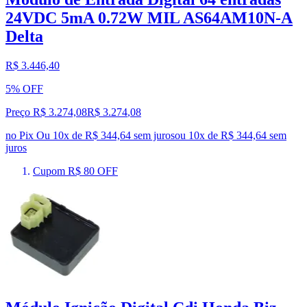
24VDC 5mA 0.72W MIL AS64AM10N-A
Delta
R$ 3.446,40
5% OFF
Preço R$ 3.274,08
R$
3.274
,
08
no Pix
Ou 10x de R$ 344,64 sem juros
ou
10
x de
R$ 344,64
sem
juros
Cupom R$ 80 OFF