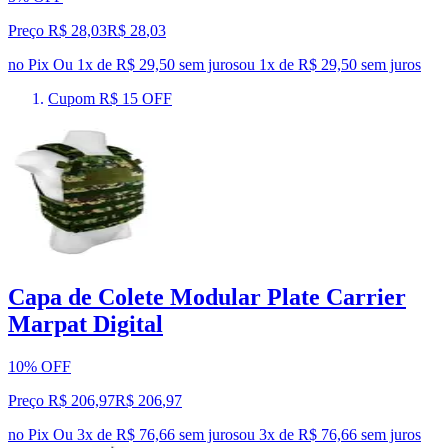
Preço R$ 28,03
R$
28
,
03
no Pix
Ou 1x de R$ 29,50 sem juros
ou
1
x de
R$ 29,50
sem juros
Cupom R$ 15 OFF
Capa de Colete Modular Plate Carrier
Marpat Digital
10% OFF
Preço R$ 206,97
R$
206
,
97
no Pix
Ou 3x de R$ 76,66 sem juros
ou
3
x de
R$ 76,66
sem juros