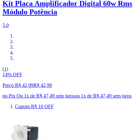
Kit Placa Amplificador Digital 60w Rms
Módulo Potência
5.0
(1)
14% OFF
Preço R$ 42,99
R$
42
,
99
no Pix
Ou 1x de R$ 47,49 sem juros
ou
1
x de
R$ 47,49
sem juros
Cupom R$ 10 OFF