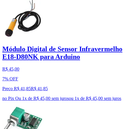
Módulo Digital de Sensor Infravermelho
E18-D80NK para Arduino
R$ 45,00
7% OFF
Preço R$ 41,85
R$
41
,
85
no Pix
Ou 1x de R$ 45,00 sem juros
ou
1
x de
R$ 45,00
sem juros