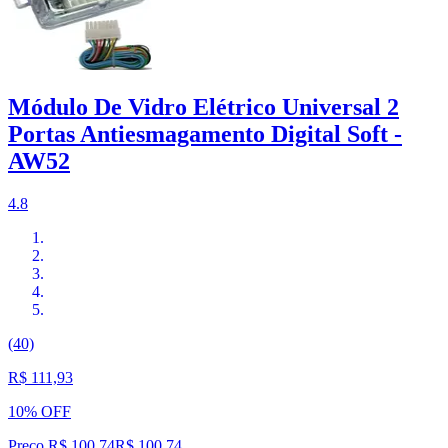
Módulo De Vidro Elétrico Universal 2
Portas Antiesmagamento Digital Soft -
AW52
4.8
(40)
R$ 111,93
10% OFF
Preço R$ 100,74
R$
100
,
74