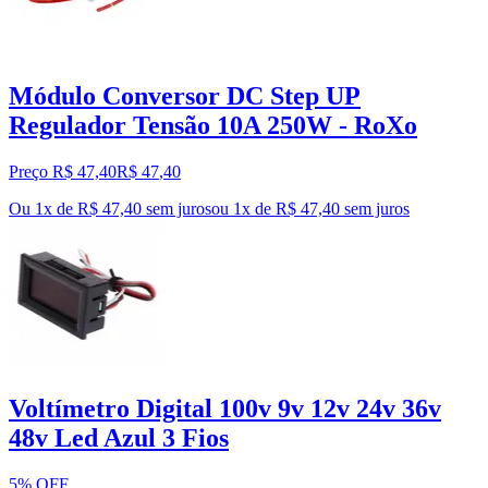
Módulo Conversor DC Step UP
Regulador Tensão 10A 250W - RoXo
Preço R$ 47,40
R$
47
,
40
Ou 1x de R$ 47,40 sem juros
ou
1
x de
R$ 47,40
sem juros
Voltímetro Digital 100v 9v 12v 24v 36v
48v Led Azul 3 Fios
5% OFF