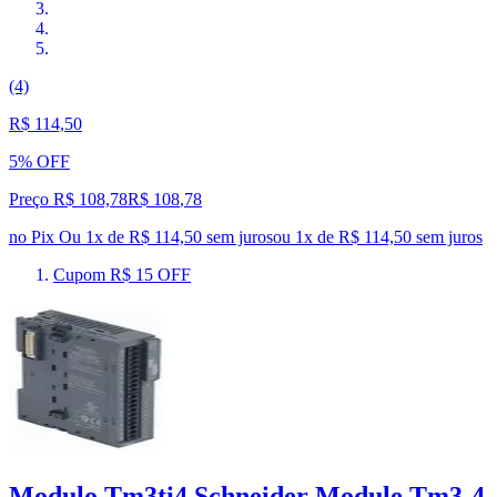
(4)
R$ 114,50
5% OFF
Preço R$ 108,78
R$
108
,
78
no Pix
Ou 1x de R$ 114,50 sem juros
ou
1
x de
R$ 114,50
sem juros
Cupom R$ 15 OFF
Modulo Tm3ti4 Schneider Module Tm3-4