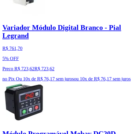
Variador Módulo Digital Branco - Pial
Legrand
R$ 761,70
5% OFF
Preço R$ 723,62
R$
723
,
62
no Pix
Ou 10x de R$ 76,17 sem juros
ou
10
x de
R$ 76,17
sem juros
Módulo Programável Mebay DC20D