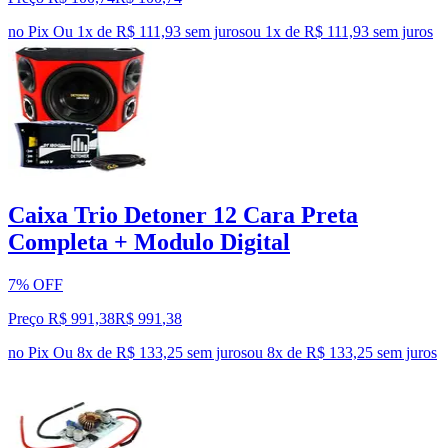
no Pix
Ou 1x de R$ 111,93 sem juros
ou
1
x de
R$ 111,93
sem juros
Caixa Trio Detoner 12 Cara Preta
Completa + Modulo Digital
7% OFF
Preço R$ 991,38
R$
991
,
38
no Pix
Ou 8x de R$ 133,25 sem juros
ou
8
x de
R$ 133,25
sem juros