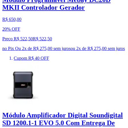
MKII Controlador Gerador
R$ 650,00
20% OFF
Preço R$ 522,50
R$
522
,
50
no Pix
Ou 2x de R$ 275,00 sem juros
ou
2
x de
R$ 275,00
sem juros
Cupom R$ 40 OFF
Módulo Amplificador Digital Soundigital
SD 1200.1-1 EVO 5.0 Com Entrega De