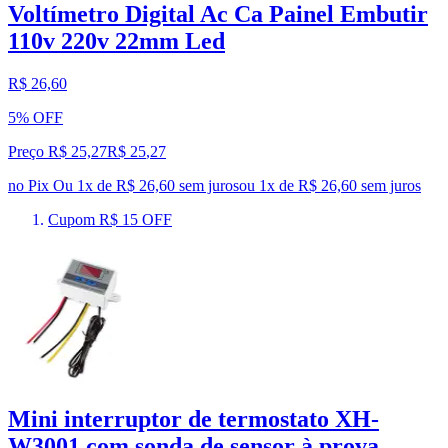
Voltímetro Digital Ac Ca Painel Embutir
110v 220v 22mm Led
R$ 26,60
5% OFF
Preço R$ 25,27
R$
25
,
27
no Pix
Ou 1x de R$ 26,60 sem juros
ou
1
x de
R$ 26,60
sem juros
Cupom R$ 15 OFF
Mini interruptor de termostato XH-
W3001 com sonda de sensor à prova