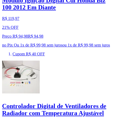
Módulo Ignição Digital Cdi Honda Biz
100 2012 Em Diante
R$ 119,97
21% OFF
Preço R$ 94,98
R$
94
,
98
no Pix
Ou 1x de R$ 99,98 sem juros
ou
1
x de
R$ 99,98
sem juros
Cupom R$ 40 OFF
Controlador Digital de Ventiladores de
Radiador com Temperatura Ajustável