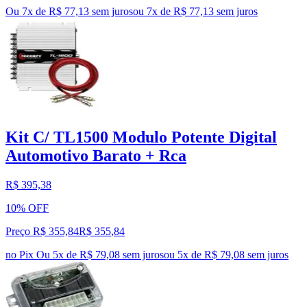
Ou 7x de R$ 77,13 sem juros
ou
7
x de
R$ 77,13
sem juros
Kit C/ TL1500 Modulo Potente Digital
Automotivo Barato + Rca
R$ 395,38
10% OFF
Preço R$ 355,84
R$
355
,
84
no Pix
Ou 5x de R$ 79,08 sem juros
ou
5
x de
R$ 79,08
sem juros