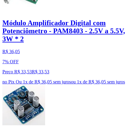
Módulo Amplificador Digital com
Potenciômetro - PAM8403 - 2.5V a 5.5V,
3W * 2
R$ 36,05
7% OFF
Preço R$ 33,53
R$
33
,
53
no Pix
Ou 1x de R$ 36,05 sem juros
ou
1
x de
R$ 36,05
sem juros