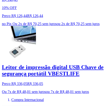
10% OFF
Preço R$ 126,44
R$
126
,
44
no Pix
Ou 2x de R$ 70,25 sem juros
ou
2
x de
R$ 70,25
sem juros
Leitor de impressão digital USB Chave de
segurança portátil VBESTLIFE
Preço R$ 336,05
R$
336
,
05
Ou 7x de R$ 48,01 sem juros
ou
7
x de
R$ 48,01
sem juros
Compra Internacional