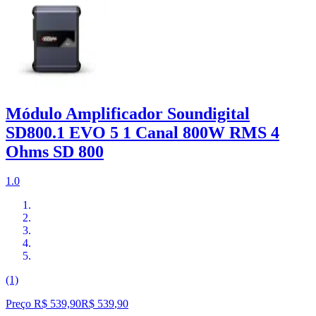
Módulo Amplificador Soundigital
SD800.1 EVO 5 1 Canal 800W RMS 4
Ohms SD 800
1.0
(1)
Preço R$ 539,90
R$
539
,
90