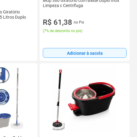
Mop 360 Giratório com Balde Duplo Inox
Limpeza c Centrífuga
 Giratório
5 Litros Duplo
R$ 61,38
no Pix
(
7% de desconto no pix
)
Adicionar à sacola