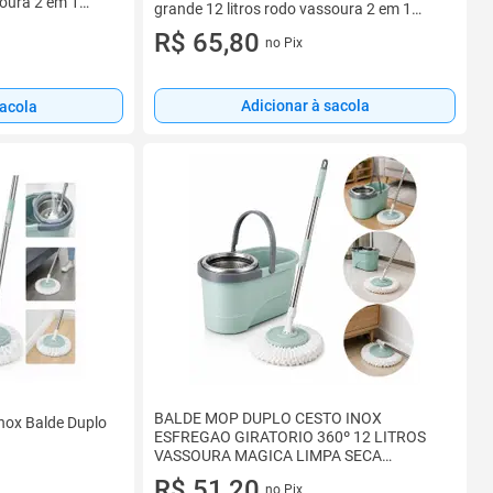
soura 2 em 1
grande 12 litros rodo vassoura 2 em 1
limpa s
R$ 65,80
no Pix
Adicionar à sacola
sacola
BALDE MOP DUPLO CESTO INOX
nox Balde Duplo
ESFREGAO GIRATORIO 360º 12 LITROS
VASSOURA MAGICA LIMPA SECA
PROFISSIONAL
R$ 51,20
no Pix