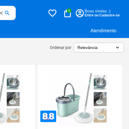
0
Boas vindas :)
Entre ou Cadastre-se
Atendimento
Ordenar por