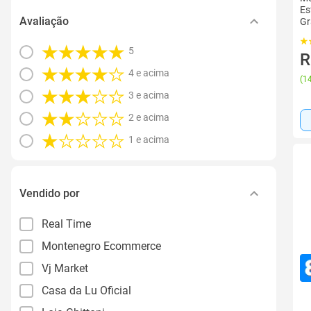
Es
Avaliação
Gr
Li
5
R
4 e acima
(
14
3 e acima
2 e acima
1 e acima
Vendido por
Real Time
Montenegro Ecommerce
Vj Market
Casa da Lu Oficial