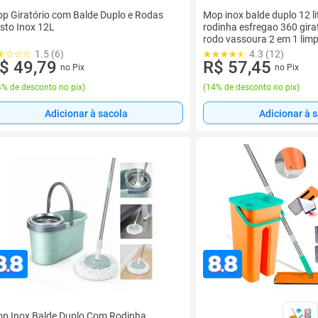
p Giratório com Balde Duplo e Rodas
Mop inox balde duplo 12 l
sto Inox 12L
rodinha esfregao 360 girat
rodo vassoura 2 em 1 lim
1.5 (6)
4.3 (12)
$ 49,79
R$ 57,45
no Pix
no Pix
% de desconto no pix
)
(
14% de desconto no pix
)
Adicionar à sacola
Adicionar à 
p Inox Balde Duplo Com Rodinha