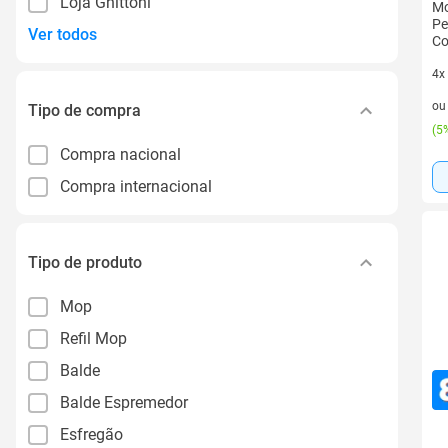
Loja Ghittoni
Mo
Pe
Ver todos
Co
4x
4 v
o
Tipo de compra
(
5%
Compra nacional
Compra internacional
Tipo de produto
Mop
Refil Mop
Balde
Balde Espremedor
Esfregão