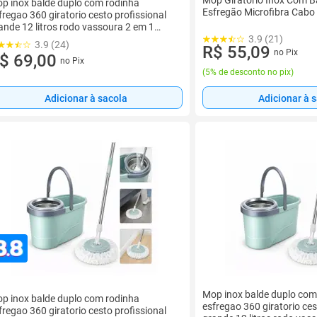
Mop Giratório Inox Com B
p inox balde duplo com rodinha
Esfregão Microfibra Cabo
fregao 360 giratorio cesto profissional
ande 12 litros rodo vassoura 2 em 1
mpa s
3.9 (21)
3.9 (24)
R$ 55,09
no Pix
$ 69,00
no Pix
(
5% de desconto no pix
)
Adicionar à sacola
Adicionar à 
Mop inox balde duplo com
p inox balde duplo com rodinha
esfregao 360 giratorio ces
fregao 360 giratorio cesto profissional