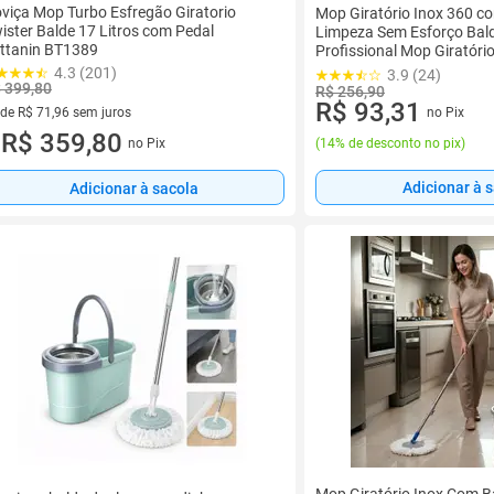
viça Mop Turbo Esfregão Giratorio
Mop Giratório Inox 360 c
ister Balde 17 Litros com Pedal
Limpeza Sem Esforço Bal
ttanin BT1389
Profissional Mop Giratóri
Rodinhas Lim
4.3 (201)
3.9 (24)
 399,80
R$ 256,90
R$ 93,31
 de R$ 71,96 sem juros
no Pix
ez de R$ 71,96 sem juros
R$ 359,80
no Pix
(
14% de desconto no pix
)
u
Adicionar à 
Adicionar à sacola