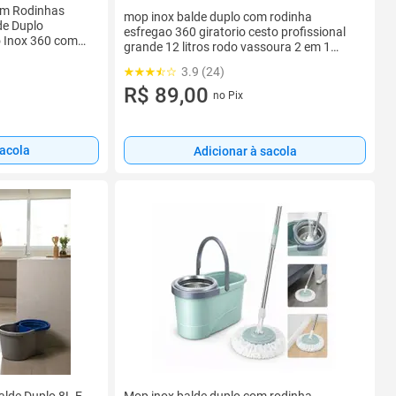
om Rodinhas
mop inox balde duplo com rodinha
de Duplo
esfregao 360 giratorio cesto profissional
o Inox 360 com
grande 12 litros rodo vassoura 2 em 1
limpa s
3.9 (24)
R$ 89,00
no Pix
sacola
Adicionar à sacola