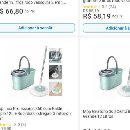
grande 12 litros rodo vas
ande 12 litros rodo vassoura 2 em 1
limpa s
3.9 (24)
mpa s
$ 66,80
R$ 88,19
no Pix
R$ 58,19
no Pix
Adicionar à sacola
Adicionar à 
p Inox Profissional 360 com Balde
Mop Giratorio 360 Cesto I
plo 12L e Rodinhas Esfregão Giratório 2
Grande 12 Litros
 1
3.0 (3)
 79,90