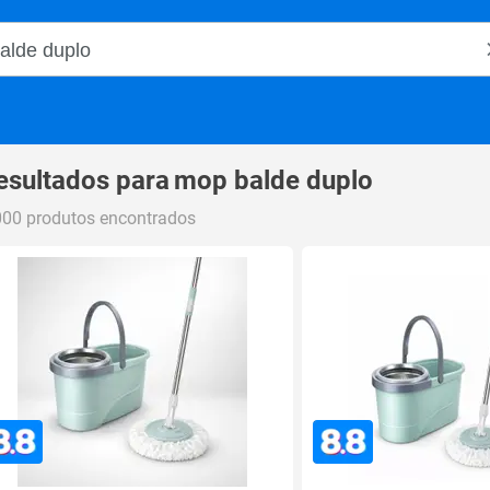
o Magalu
esultados para
mop balde duplo
000 produtos encontrados