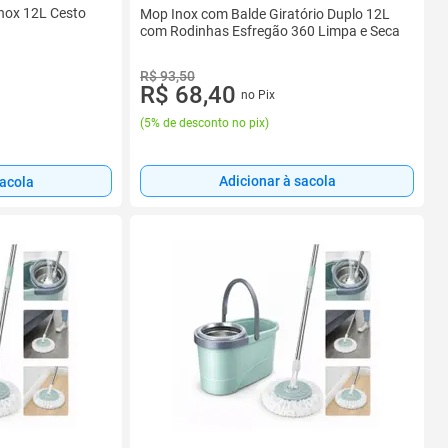
Inox 12L Cesto
Mop Inox com Balde Giratório Duplo 12L
com Rodinhas Esfregão 360 Limpa e Seca
R$ 93,50
R$ 68,40
no Pix
(
5% de desconto no pix
)
Adicionar à sacola
sacola