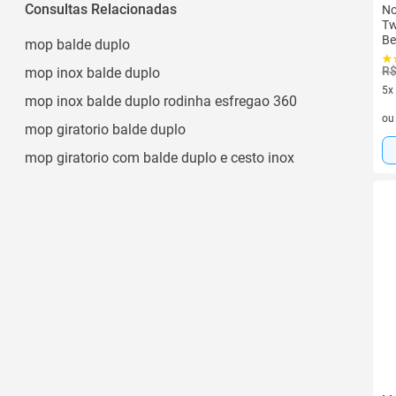
Consultas Relacionadas
No
Tw
Be
mop balde duplo
R$
mop inox balde duplo
5x
mop inox balde duplo rodinha esfregao 360
5 v
o
mop giratorio balde duplo
mop giratorio com balde duplo e cesto inox