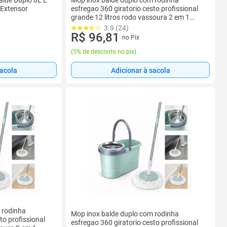
alde Duplo 8L E
Mop inox balde duplo com rodinha
 Extensor
esfregao 360 giratorio cesto profissional
grande 12 litros rodo vassoura 2 em 1
limpa s
3.9 (24)
R$ 96,81
no Pix
(
5% de desconto no pix
)
sacola
Adicionar à sacola
 rodinha
Mop inox balde duplo com rodinha
to profissional
esfregao 360 giratorio cesto profissional