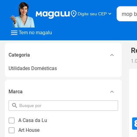
Buscar n
Digite seu CEP
Buscar
Tem no magalu
R
Categoria
1.
Utilidades Domésticas
Marca
pesquisar
por
filtro
A Casa da Lu
Art House