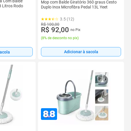
za Com Balde
Mop com Balde Giratório 360 graus Cesto
8 Litros Rodo
Duplo Inox Microfibra Pedal 13L Yeet
3.5 (12)
R$ 100,00
R$ 92,00
no Pix
(
8% de desconto no pix
)
Adicionar à sacola
sacola