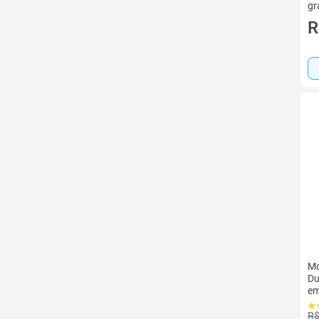
gr
li
R
Mo
Du
em
R$