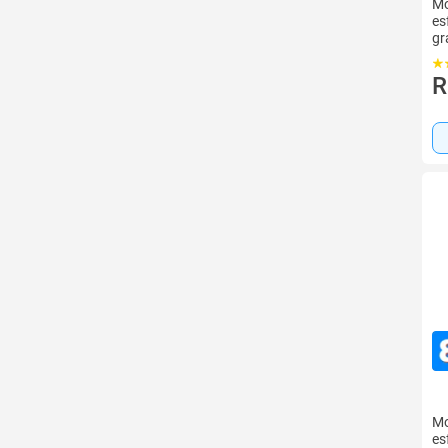
Mo
es
gr
li
R
Mo
es