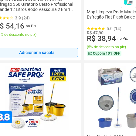
fregao 360 Giratorio Cesto Profissional
ande 12 Litros Rodo Vassoura 2 Em 1
Mop Limpeza Rodo Mágico
mpa S
Esfregão Flat Flash Balde 
3.9 (24)
$ 54,16
no Pix
5.0 (14)
R$ 47,90
% de desconto no pix
)
R$ 38,94
no Pix
(
5% de desconto no pix
)
Adicionar à sacola
Cupom
10% OFF