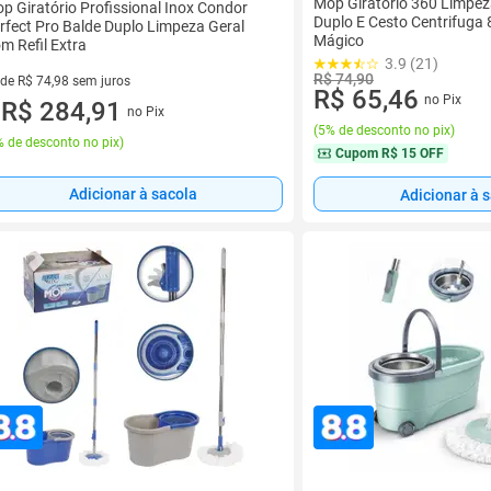
Mop Giratório 360 Limpe
p Giratório Profissional Inox Condor
Duplo E Cesto Centrifuga 
rfect Pro Balde Duplo Limpeza Geral
Mágico
m Refil Extra
3.9 (21)
R$ 74,90
 de R$ 74,98 sem juros
R$ 65,46
no Pix
ez de R$ 74,98 sem juros
R$ 284,91
no Pix
u
(
5% de desconto no pix
)
 de desconto no pix
)
Cupom
R$ 15 OFF
Adicionar à sacola
Adicionar à 