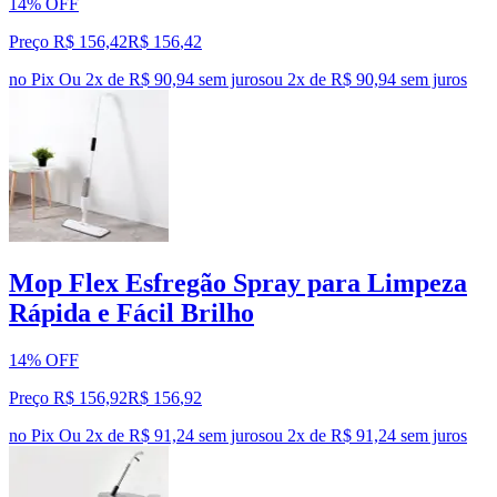
14% OFF
Preço R$ 156,42
R$
156
,
42
no Pix
Ou 2x de R$ 90,94 sem juros
ou
2
x de
R$ 90,94
sem juros
Mop Flex Esfregão Spray para Limpeza
Rápida e Fácil Brilho
14% OFF
Preço R$ 156,92
R$
156
,
92
no Pix
Ou 2x de R$ 91,24 sem juros
ou
2
x de
R$ 91,24
sem juros