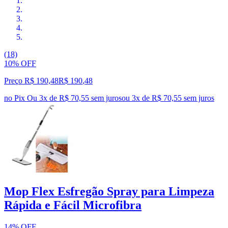
(18)
10% OFF
Preço R$ 190,48
R$
190
,
48
no Pix
Ou 3x de R$ 70,55 sem juros
ou
3
x de
R$ 70,55
sem juros
Mop Flex Esfregão Spray para Limpeza
Rápida e Fácil Microfibra
14% OFF