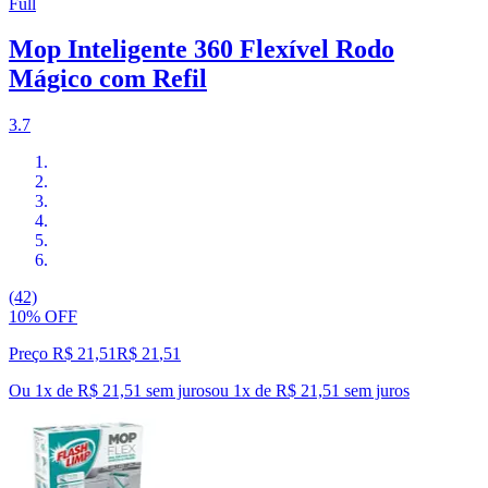
Full
Mop Inteligente 360 Flexível Rodo
Mágico com Refil
3.7
(42)
10% OFF
Preço R$ 21,51
R$
21
,
51
Ou 1x de R$ 21,51 sem juros
ou
1
x de
R$ 21,51
sem juros