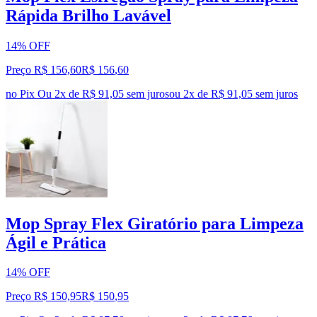
Rápida Brilho Lavável
14% OFF
Preço R$ 156,60
R$
156
,
60
no Pix
Ou 2x de R$ 91,05 sem juros
ou
2
x de
R$ 91,05
sem juros
Mop Spray Flex Giratório para Limpeza
Ágil e Prática
14% OFF
Preço R$ 150,95
R$
150
,
95