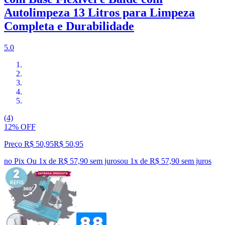
Autolimpeza 13 Litros para Limpeza
Completa e Durabilidade
5.0
(4)
12% OFF
Preço R$ 50,95
R$
50
,
95
no Pix
Ou 1x de R$ 57,90 sem juros
ou
1
x de
R$ 57,90
sem juros