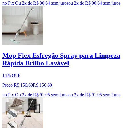
no Pix
Ou 2x de R$ 90,64 sem juros
ou
2
x de
R$ 90,64
sem juros
Mop Flex Esfregão Spray para Limpeza
Rápida Brilho Lavável
14% OFF
Preço R$ 156,60
R$
156
,
60
no Pix
Ou 2x de R$ 91,05 sem juros
ou
2
x de
R$ 91,05
sem juros