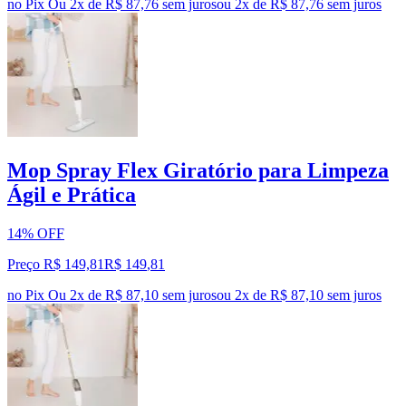
no Pix
Ou 2x de R$ 87,76 sem juros
ou
2
x de
R$ 87,76
sem juros
Mop Spray Flex Giratório para Limpeza
Ágil e Prática
14% OFF
Preço R$ 149,81
R$
149
,
81
no Pix
Ou 2x de R$ 87,10 sem juros
ou
2
x de
R$ 87,10
sem juros