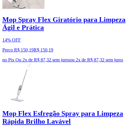
Mop Spray Flex Giratório para Limpeza
Ágil e Prática
14% OFF
Preço R$ 150,19
R$
150
,
19
no Pix
Ou 2x de R$ 87,32 sem juros
ou
2
x de
R$ 87,32
sem juros
Mop Flex Esfregão Spray para Limpeza
Rápida Brilho Lavável