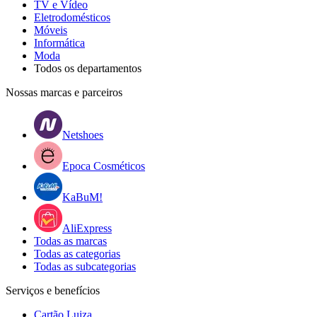
TV e Vídeo
Eletrodomésticos
Móveis
Informática
Moda
Todos os departamentos
Nossas marcas e parceiros
Netshoes
Epoca Cosméticos
KaBuM!
AliExpress
Todas as marcas
Todas as categorias
Todas as subcategorias
Serviços e benefícios
Cartão Luiza