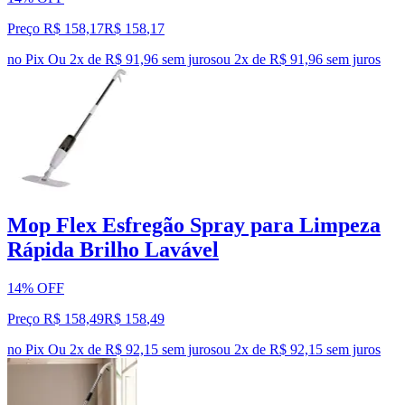
Preço R$ 158,17
R$
158
,
17
no Pix
Ou 2x de R$ 91,96 sem juros
ou
2
x de
R$ 91,96
sem juros
Mop Flex Esfregão Spray para Limpeza
Rápida Brilho Lavável
14% OFF
Preço R$ 158,49
R$
158
,
49
no Pix
Ou 2x de R$ 92,15 sem juros
ou
2
x de
R$ 92,15
sem juros