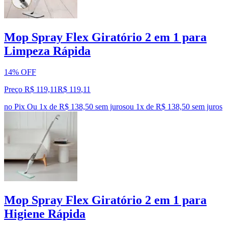
Mop Spray Flex Giratório 2 em 1 para
Limpeza Rápida
14% OFF
Preço R$ 119,11
R$
119
,
11
no Pix
Ou 1x de R$ 138,50 sem juros
ou
1
x de
R$ 138,50
sem juros
Mop Spray Flex Giratório 2 em 1 para
Higiene Rápida