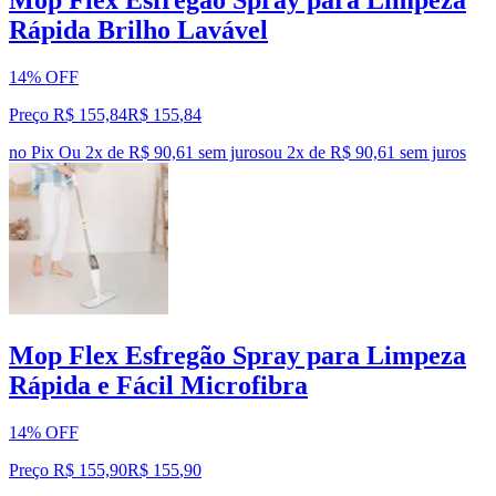
Mop Flex Esfregão Spray para Limpeza
Rápida Brilho Lavável
14% OFF
Preço R$ 155,84
R$
155
,
84
no Pix
Ou 2x de R$ 90,61 sem juros
ou
2
x de
R$ 90,61
sem juros
Mop Flex Esfregão Spray para Limpeza
Rápida e Fácil Microfibra
14% OFF
Preço R$ 155,90
R$
155
,
90