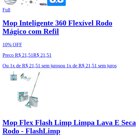
Full
Mop Inteligente 360 Flexível Rodo
Mágico com Refil
10% OFF
Preço R$ 21,51
R$
21
,
51
Ou 1x de R$ 21,51 sem juros
ou
1
x de
R$ 21,51
sem juros
Mop Flex Flash Limp Limpa Lava E Seca
Rodo - FlashLimp