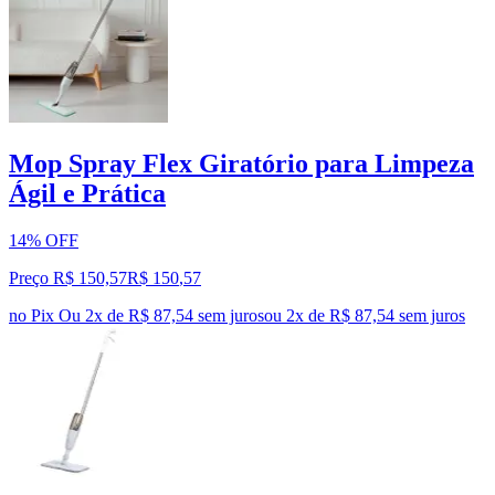
Mop Spray Flex Giratório para Limpeza
Ágil e Prática
14% OFF
Preço R$ 150,57
R$
150
,
57
no Pix
Ou 2x de R$ 87,54 sem juros
ou
2
x de
R$ 87,54
sem juros