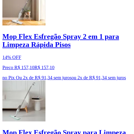
Mop Flex Esfregão Spray 2 em 1 para
Limpeza Rápida Pisos
14% OFF
Preço R$ 157,10
R$
157
,
10
no Pix
Ou 2x de R$ 91,34 sem juros
ou
2
x de
R$ 91,34
sem juros
Mop Flex Esfregão Spray para Limpeza