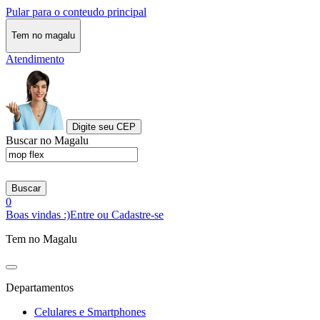
Pular para o conteudo principal
Tem no magalu
Atendimento
Digite seu CEP
Buscar no Magalu
Buscar
0
Boas vindas :)
Entre ou Cadastre-se
Tem no Magalu
Departamentos
Celulares e Smartphones