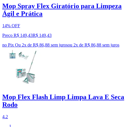
Mop Spray Flex Giratório para Limpeza
Ágil e Prática
14% OFF
Preço R$ 149,43
R$
149
,
43
no Pix
Ou 2x de R$ 86,88 sem juros
ou
2
x de
R$ 86,88
sem juros
Mop Flex Flash Limp Limpa Lava E Seca
Rodo
4.2