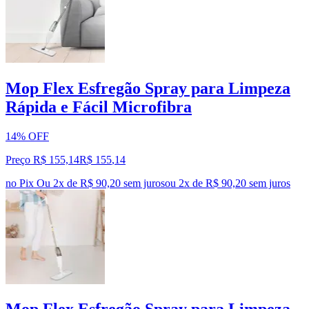
Mop Flex Esfregão Spray para Limpeza
Rápida e Fácil Microfibra
14% OFF
Preço R$ 155,14
R$
155
,
14
no Pix
Ou 2x de R$ 90,20 sem juros
ou
2
x de
R$ 90,20
sem juros