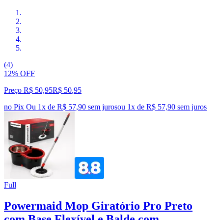
(4)
12% OFF
Preço R$ 50,95
R$
50
,
95
no Pix
Ou 1x de R$ 57,90 sem juros
ou
1
x de
R$ 57,90
sem juros
Full
Powermaid Mop Giratório Pro Preto
com Base Flexível e Balde com