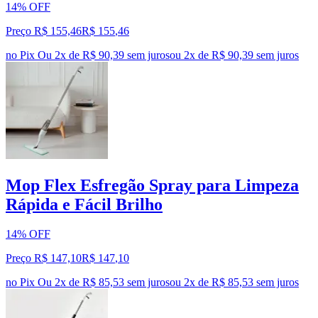
14% OFF
Preço R$ 155,46
R$
155
,
46
no Pix
Ou 2x de R$ 90,39 sem juros
ou
2
x de
R$ 90,39
sem juros
Mop Flex Esfregão Spray para Limpeza
Rápida e Fácil Brilho
14% OFF
Preço R$ 147,10
R$
147
,
10
no Pix
Ou 2x de R$ 85,53 sem juros
ou
2
x de
R$ 85,53
sem juros