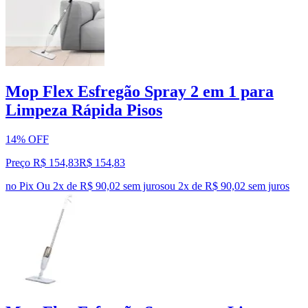
Mop Flex Esfregão Spray 2 em 1 para
Limpeza Rápida Pisos
14% OFF
Preço R$ 154,83
R$
154
,
83
no Pix
Ou 2x de R$ 90,02 sem juros
ou
2
x de
R$ 90,02
sem juros