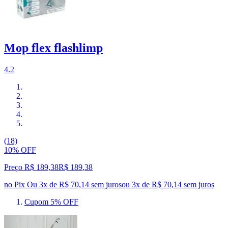
Mop flex flashlimp
4.2
(18)
10% OFF
Preço R$ 189,38
R$
189
,
38
no Pix
Ou 3x de R$ 70,14 sem juros
ou
3
x de
R$ 70,14
sem juros
Cupom 5% OFF