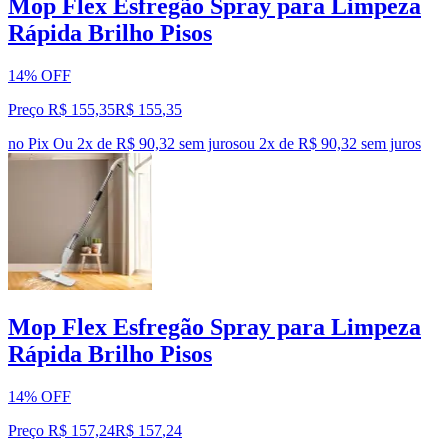
Mop Flex Esfregão Spray para Limpeza
Rápida Brilho Pisos
14% OFF
Preço R$ 155,35
R$
155
,
35
no Pix
Ou 2x de R$ 90,32 sem juros
ou
2
x de
R$ 90,32
sem juros
Mop Flex Esfregão Spray para Limpeza
Rápida Brilho Pisos
14% OFF
Preço R$ 157,24
R$
157
,
24