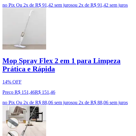
no Pix
Ou 2x de R$ 91,42 sem juros
ou
2
x de
R$ 91,42
sem juros
Mop Spray Flex 2 em 1 para Limpeza
Prática e Rápida
14% OFF
Preço R$ 151,46
R$
151
,
46
no Pix
Ou 2x de R$ 88,06 sem juros
ou
2
x de
R$ 88,06
sem juros