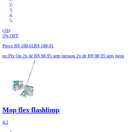
(18)
5% OFF
Preço R$ 188,01
R$
188
,
01
no Pix
Ou 2x de R$ 98,95 sem juros
ou
2
x de
R$ 98,95
sem juros
Mop flex flashlimp
4.2