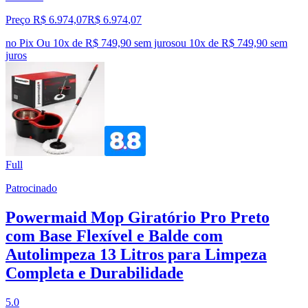
Preço R$ 6.974,07
R$
6.974
,
07
no Pix
Ou 10x de R$ 749,90 sem juros
ou
10
x de
R$ 749,90
sem
juros
Full
Patrocinado
Powermaid Mop Giratório Pro Preto
com Base Flexível e Balde com
Autolimpeza 13 Litros para Limpeza
Completa e Durabilidade
5.0