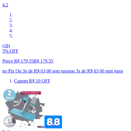
4.2
(18)
5% OFF
Preço R$ 179,55
R$
179
,
55
no Pix
Ou 3x de R$ 63,00 sem juros
ou
3
x de
R$ 63,00
sem juros
Cupom R$ 10 OFF