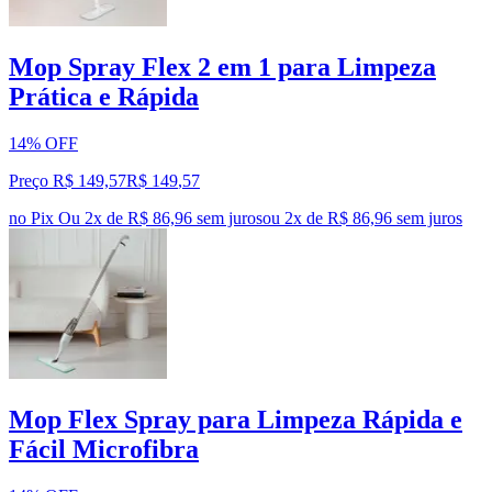
Mop Spray Flex 2 em 1 para Limpeza
Prática e Rápida
14% OFF
Preço R$ 149,57
R$
149
,
57
no Pix
Ou 2x de R$ 86,96 sem juros
ou
2
x de
R$ 86,96
sem juros
Mop Flex Spray para Limpeza Rápida e
Fácil Microfibra