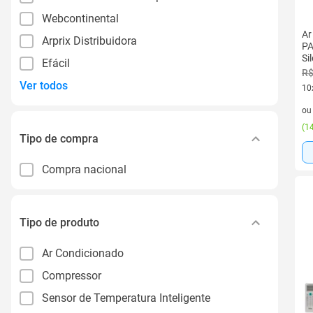
Webcontinental
Ar
Arprix Distribuidora
PA
Si
Efácil
R$
Ver todos
10
10 
o
(
14
Tipo de compra
Compra nacional
Tipo de produto
Ar Condicionado
Compressor
Sensor de Temperatura Inteligente