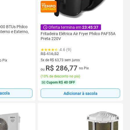
000 BTUs Philco
Oferta termina em
23:45:37
nterno e Externo,
Fritadeira Elétrica Air Fryer Philco PAF55A
Preta 220V
4.6 (9)
R$ 416,52
5x de R$ 63,73 sem juros
o Pix
5 vez de R$ 63,73 sem juros
R$ 286,77
no Pix
ou
(
10% de desconto no pix
)
Cupom
R$ 40 OFF
sacola
Adicionar à sacola