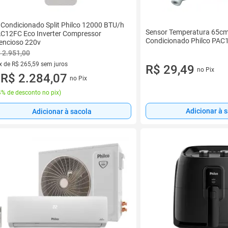
 Condicionado Split Philco 12000 BTU/h
Sensor Temperatura 65cm
C12FC Eco Inverter Compressor
Condicionado Philco PA
lencioso 220v
 2.951,00
x de R$ 265,59 sem juros
R$ 29,49
no Pix
vez de R$ 265,59 sem juros
R$ 2.284,07
no Pix
u
% de desconto no pix
)
Adicionar à 
Adicionar à sacola