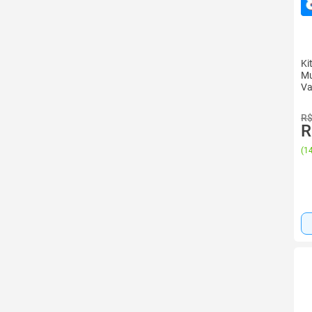
Ki
Mu
Va
R$
R
(
14