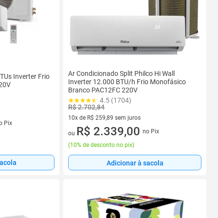
Ar Condicionado Split Philco Hi Wall
Us Inverter Frio
Inverter 12.000 BTU/h Frio Monofásico
220V
Branco PAC12FC 220V
4.5 (1704)
R$ 2.702,84
10x de R$ 259,89 sem juros
s
o Pix
10 vez de R$ 259,89 sem juros
R$ 2.339,00
no Pix
ou
(
10% de desconto no pix
)
sacola
Adicionar à sacola