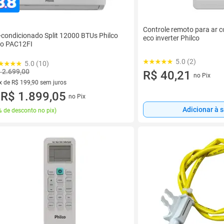
Controle remoto para ar c
-condicionado Split 12000 BTUs Philco
eco inverter Philco
io PAC12FI
5.0 (2)
5.0 (10)
 2.699,00
R$ 40,21
no Pix
x de R$ 199,90 sem juros
vez de R$ 199,90 sem juros
R$ 1.899,05
no Pix
u
Adicionar à 
 de desconto no pix
)