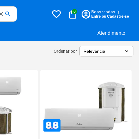
0
Boas vindas :)
Entre ou Cadastre-se
Atendimento
Ordenar por