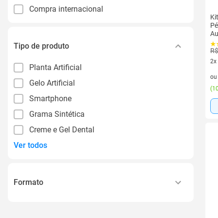
Compra internacional
Ki
Pé
Au
Tipo de produto
R$
2x
Planta Artificial
2 v
o
Gelo Artificial
(
10
Smartphone
Grama Sintética
Creme e Gel Dental
Ver todos
Formato
Placa