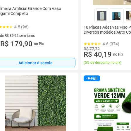
lmeira Artificial Grande Com Vaso
igami Completo
4.5 (96)
10 Placas Adesivas Piso
Diversos modelos Auto C
 de R$ 89,95 sem juros
ez de R$ 89,95 sem juros
R$ 179,90
4.6 (374)
no Pix
u
R$ 77,72
R$ 40,19
no Pix
Adicionar à sacola
(
5% de desconto no pix
)
Full