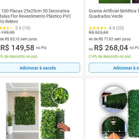
t 100 Placas 25x25cm 3D Decorativa
Grama Artificial Sintética
talas Flor Revestimento Plástico PVC
Quadrados Verde
to Relevo
3.6 (10)
4.6 (20)
 199,90
R$ 523,60
 de R$ 83,10 sem juros
4x de R$ 77,92 sem juros
ez de R$ 83,10 sem juros
R$ 149,58
4 vez de R$ 77,92 sem juros
R$ 268,04
no Pix
no Pi
u
ou
% de desconto no pix
)
(
14% de desconto no pix
)
Adicionar à sacola
Adicionar à 