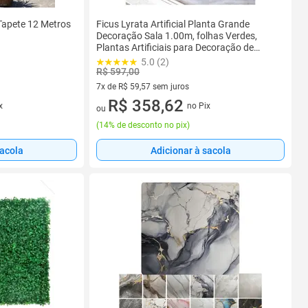
 Tapete 12 Metros
Ficus Lyrata Artificial Planta Grande
Decoração Sala 1.00m, folhas Verdes,
Plantas Artificiais para Decoração de
Casa.
5.0 (2)
R$ 597,00
7x de R$ 59,57 sem juros
7 vez de R$ 59,57 sem juros
R$ 358,62
x
no Pix
ou
(
14% de desconto no pix
)
sacola
Adicionar à sacola