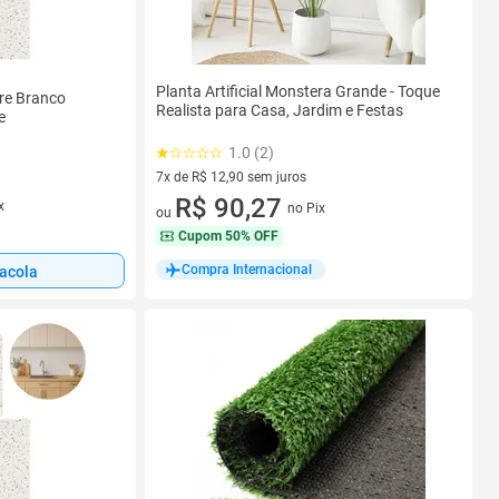
Planta Artificial Monstera Grande - Toque
re Branco
Realista para Casa, Jardim e Festas
e
1.0 (2)
7x de R$ 12,90 sem juros
7 vez de R$ 12,90 sem juros
R$ 90,27
x
no Pix
ou
Cupom
50% OFF
Compra Internacional
sacola