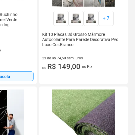
 Buchinho
+
7
inel Verde
o Ing
Kit 10 Placas 3d Grosso Mármore
Autocolante Para Parede Decorativa Pvc
Luxo Cor:Branco
x
2x de R$ 74,50 sem juros
2 vez de R$ 74,50 sem juros
R$ 149,00
no Pix
ou
sacola