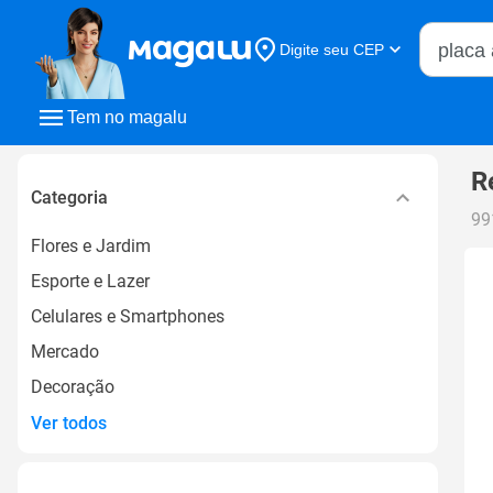
Buscar n
Digite seu CEP
Buscar
Tem no magalu
R
Categoria
99
Flores e Jardim
Esporte e Lazer
Celulares e Smartphones
Mercado
Decoração
Ver todos