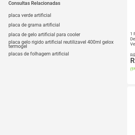
Painel
Consultas Relacionadas
Pedras
placa verde artificial
40x60cm
placa de grama artificial
Borboleta
1 
placa de gelo artificial para cooler
Ver todos
De
placa gelo rigido artificial reutilizavel 400ml gelox
Ve
termogel
placas de folhagem artificial
R$
R
(
5%