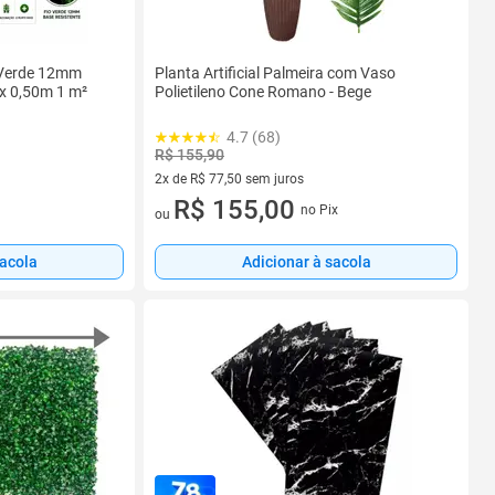
l Verde 12mm
Planta Artificial Palmeira com Vaso
m x 0,50m 1 m²
Polietileno Cone Romano - Bege
4.7 (68)
R$ 155,90
2x de R$ 77,50 sem juros
2 vez de R$ 77,50 sem juros
R$ 155,00
no Pix
ou
sacola
Adicionar à sacola