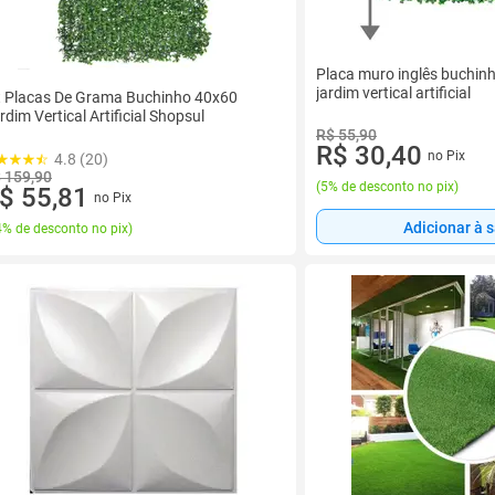
Placa muro inglês buchinho
jardim vertical artificial
t Placas De Grama Buchinho 40x60
rdim Vertical Artificial Shopsul
R$ 55,90
R$ 30,40
no Pix
4.8 (20)
 159,90
(
5% de desconto no pix
)
$ 55,81
no Pix
Adicionar à 
% de desconto no pix
)