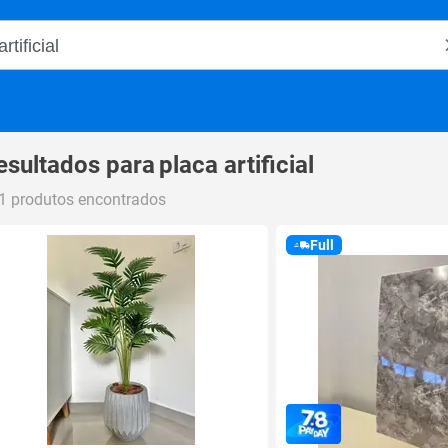
o Magalu
esultados para
placa artificial
1 produtos encontrados
Full