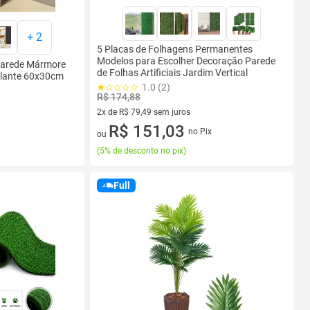
+
2
5 Placas de Folhagens Permanentes
Modelos para Escolher Decoração Parede
 Parede Mármore
de Folhas Artificiais Jardim Vertical
olante 60x30cm
1.0 (2)
R$ 174,88
2x de R$ 79,49 sem juros
2 vez de R$ 79,49 sem juros
R$ 151,03
no Pix
ou
(
5% de desconto no pix
)
Full