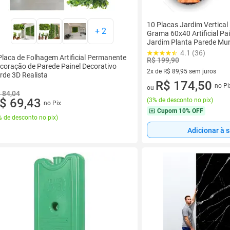
10 Placas Jardim Vertical
+
2
Grama 60x40 Artificial Pa
Jardim Planta Parede Mur
4.1 (36)
Placa de Folhagem Artificial Permanente
R$ 199,90
coração de Parede Painel Decorativo
2x de R$ 89,95 sem juros
rde 3D Realista
2 vez de R$ 89,95 sem juros
R$ 174,50
no Pi
ou
 84,04
$ 69,43
(
3% de desconto no pix
)
no Pix
Cupom
10% OFF
 de desconto no pix
)
Adicionar à 