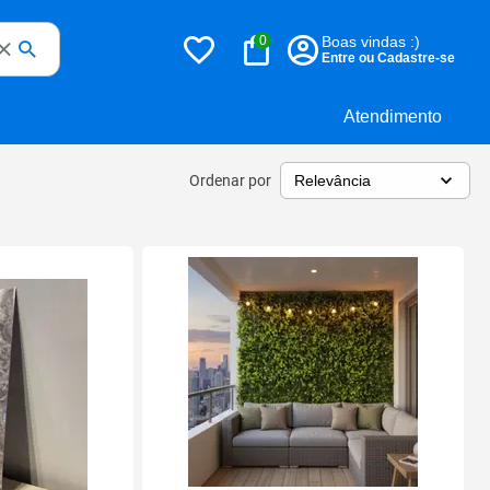
0
Boas vindas :)
Entre ou Cadastre-se
Atendimento
Ordenar por