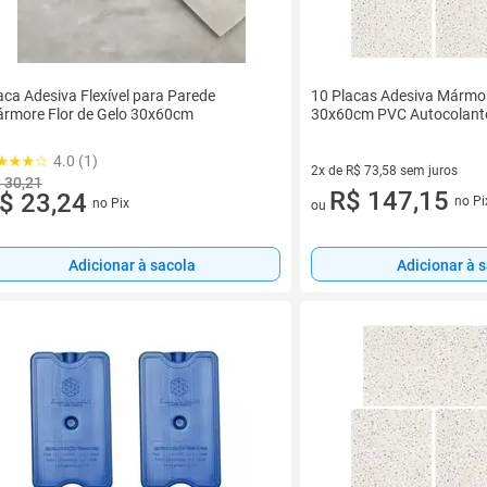
aca Adesiva Flexível para Parede
10 Placas Adesiva Mármo
rmore Flor de Gelo 30x60cm
30x60cm PVC Autocolant
4.0 (1)
2x de R$ 73,58 sem juros
 30,21
2 vez de R$ 73,58 sem juros
R$ 147,15
$ 23,24
no Pi
no Pix
ou
Adicionar à sacola
Adicionar à 