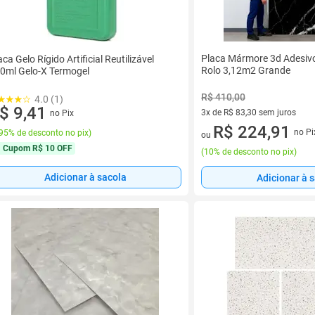
Placa Mármore 3d Adesiv
aca Gelo Rígido Artificial Reutilizável
Rolo 3,12m2 Grande
0ml Gelo-X Termogel
R$ 410,00
4.0 (1)
$ 9,41
3x de R$ 83,30 sem juros
no Pix
3 vez de R$ 83,30 sem juros
R$ 224,91
no Pi
95% de desconto no pix
)
ou
Cupom
R$ 10 OFF
(
10% de desconto no pix
)
Adicionar à sacola
Adicionar à 