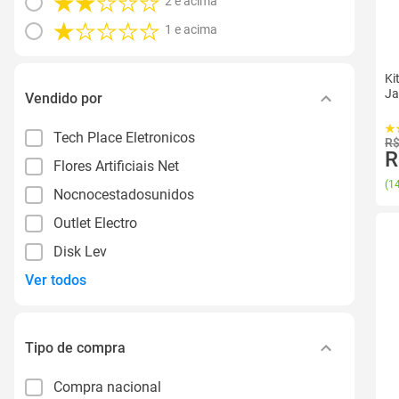
2 e acima
1 e acima
Ki
Ja
Vendido por
Tech Place Eletronicos
R$
R
Flores Artificiais Net
(
14
Nocnocestadosunidos
Outlet Electro
Disk Lev
Ver todos
Tipo de compra
Compra nacional