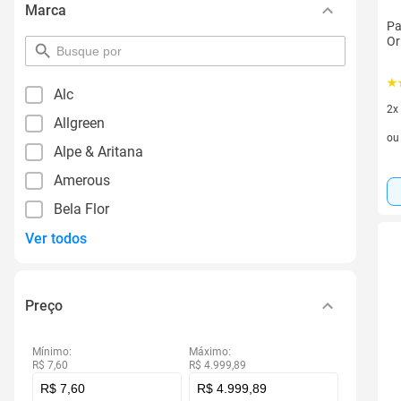
Marca
Pa
Or
pesquisar
por
filtro
Alc
2x
Allgreen
2 v
o
Alpe & Aritana
Amerous
Bela Flor
Ver todos
Preço
Mínimo:
Máximo:
R$ 7,60
R$ 4.999,89