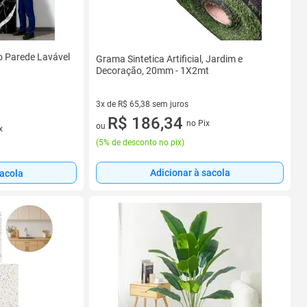
o Parede Lavável
Grama Sintetica Artificial, Jardim e
Decoração, 20mm - 1X2mt
3x de R$ 65,38 sem juros
3 vez de R$ 65,38 sem juros
R$ 186,34
no Pix
ou
x
(
5% de desconto no pix
)
Adicionar à sacola
sacola