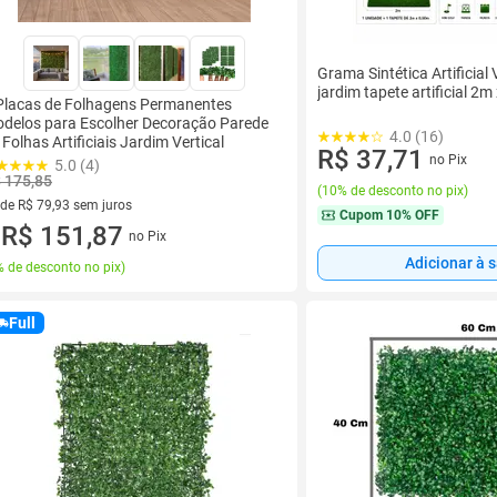
Grama Sintética Artificia
jardim tapete artificial 2
Placas de Folhagens Permanentes
delos para Escolher Decoração Parede
4.0 (16)
 Folhas Artificiais Jardim Vertical
R$ 37,71
no Pix
5.0 (4)
 175,85
(
10% de desconto no pix
)
 de R$ 79,93 sem juros
Cupom
10% OFF
ez de R$ 79,93 sem juros
R$ 151,87
no Pix
u
Adicionar à 
 de desconto no pix
)
Full