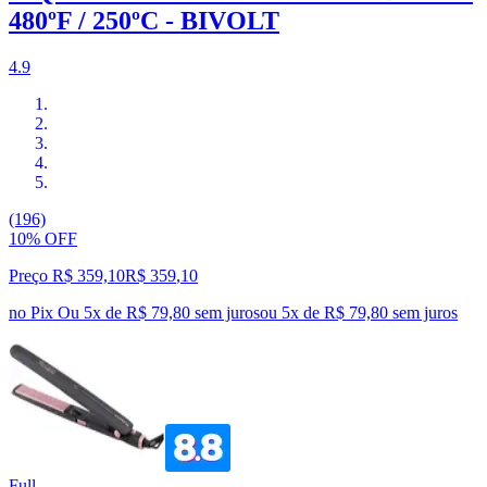
480ºF / 250ºC - BIVOLT
4.9
(196)
10% OFF
Preço R$ 359,10
R$
359
,
10
no Pix
Ou 5x de R$ 79,80 sem juros
ou
5
x de
R$ 79,80
sem juros
Full