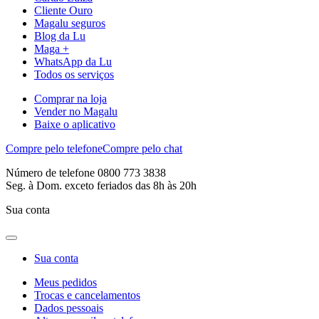
Cliente Ouro
Magalu seguros
Blog da Lu
Maga +
WhatsApp da Lu
Todos os serviços
Comprar na loja
Vender no Magalu
Baixe o aplicativo
Compre pelo telefone
Compre pelo chat
Número de telefone 0800 773 3838
Seg. à Dom. exceto feriados das 8h às 20h
Sua conta
Sua conta
Meus pedidos
Trocas e cancelamentos
Dados pessoais