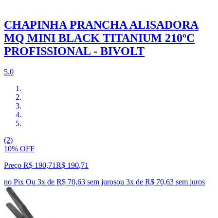
CHAPINHA PRANCHA ALISADORA
MQ MINI BLACK TITANIUM 210ºC
PROFISSIONAL - BIVOLT
5.0
(2)
10% OFF
Preço R$ 190,71
R$
190
,
71
no Pix
Ou 3x de R$ 70,63 sem juros
ou
3
x de
R$ 70,63
sem juros