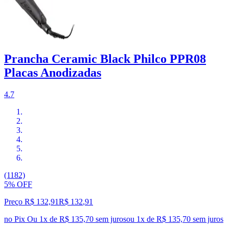
Prancha Ceramic Black Philco PPR08
Placas Anodizadas
4.7
(1182)
5% OFF
Preço R$ 132,91
R$
132
,
91
no Pix
Ou 1x de R$ 135,70 sem juros
ou
1
x de
R$ 135,70
sem juros