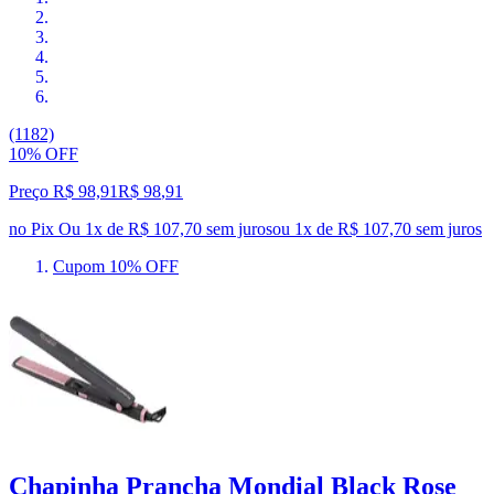
(1182)
10% OFF
Preço R$ 98,91
R$
98
,
91
no Pix
Ou 1x de R$ 107,70 sem juros
ou
1
x de
R$ 107,70
sem juros
Cupom 10% OFF
Chapinha Prancha Mondial Black Rose