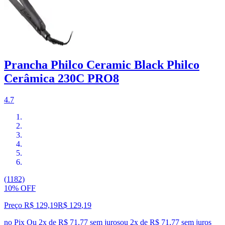
Prancha Philco Ceramic Black Philco
Cerâmica 230C PRO8
4.7
(1182)
10% OFF
Preço R$ 129,19
R$
129
,
19
no Pix
Ou 2x de R$ 71,77 sem juros
ou
2
x de
R$ 71,77
sem juros