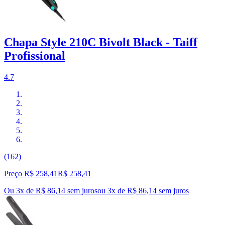
Chapa Style 210C Bivolt Black - Taiff
Profissional
4.7
(162)
Preço R$ 258,41
R$
258
,
41
Ou 3x de R$ 86,14 sem juros
ou
3
x de
R$ 86,14
sem juros