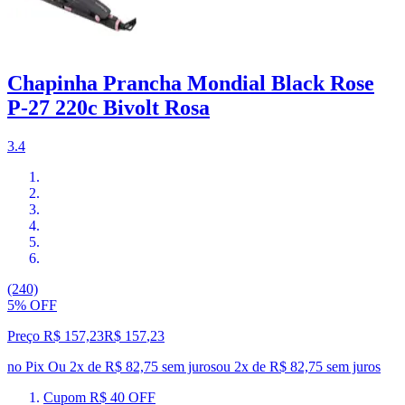
Chapinha Prancha Mondial Black Rose
P-27 220c Bivolt Rosa
3.4
(240)
5% OFF
Preço R$ 157,23
R$
157
,
23
no Pix
Ou 2x de R$ 82,75 sem juros
ou
2
x de
R$ 82,75
sem juros
Cupom R$ 40 OFF