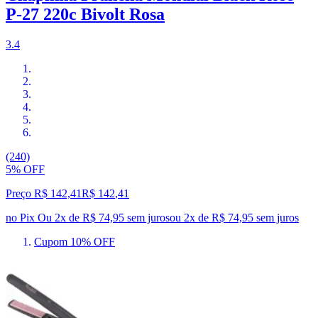
P-27 220c Bivolt Rosa
3.4
(240)
5% OFF
Preço R$ 142,41
R$
142
,
41
no Pix
Ou 2x de R$ 74,95 sem juros
ou
2
x de
R$ 74,95
sem juros
Cupom 10% OFF