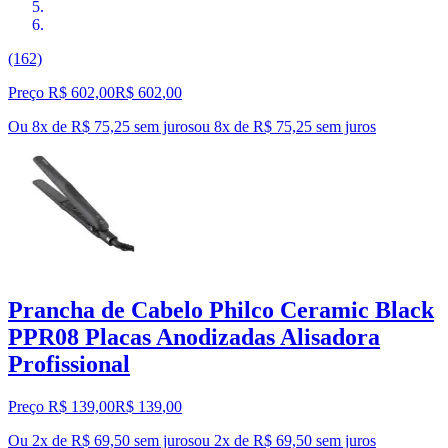
(162)
Preço R$ 602,00
R$
602
,
00
Ou 8x de R$ 75,25 sem juros
ou
8
x de
R$ 75,25
sem juros
Prancha de Cabelo Philco Ceramic Black
PPR08 Placas Anodizadas Alisadora
Profissional
Preço R$ 139,00
R$
139
,
00
Ou 2x de R$ 69,50 sem juros
ou
2
x de
R$ 69,50
sem juros