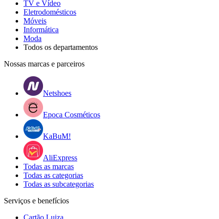
TV e Vídeo
Eletrodomésticos
Móveis
Informática
Moda
Todos os departamentos
Nossas marcas e parceiros
Netshoes
Epoca Cosméticos
KaBuM!
AliExpress
Todas as marcas
Todas as categorias
Todas as subcategorias
Serviços e benefícios
Cartão Luiza