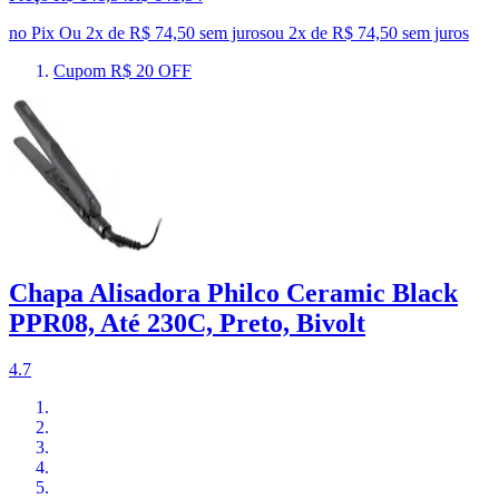
no Pix
Ou 2x de R$ 74,50 sem juros
ou
2
x de
R$ 74,50
sem juros
Cupom R$ 20 OFF
Chapa Alisadora Philco Ceramic Black
PPR08, Até 230C, Preto, Bivolt
4.7