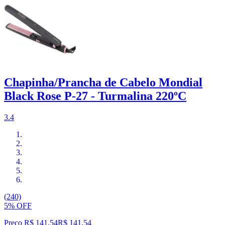
Chapinha/Prancha de Cabelo Mondial
Black Rose P-27 - Turmalina 220ºC
3.4
(240)
5% OFF
Preço R$ 141,54
R$
141
,
54