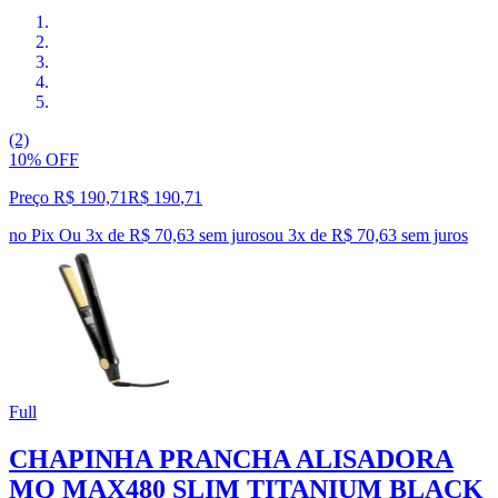
(2)
10% OFF
Preço R$ 190,71
R$
190
,
71
no Pix
Ou 3x de R$ 70,63 sem juros
ou
3
x de
R$ 70,63
sem juros
Full
CHAPINHA PRANCHA ALISADORA
MQ MAX480 SLIM TITANIUM BLACK