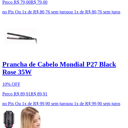
Preço R$ 79,00
R$
79
,
00
no Pix
Ou 1x de R$ 80,76 sem juros
ou
1
x de
R$ 80,76
sem juros
Prancha de Cabelo Mondial P27 Black
Rose 35W
10% OFF
Preço R$ 89,91
R$
89
,
91
no Pix
Ou 1x de R$ 99,90 sem juros
ou
1
x de
R$ 99,90
sem juros