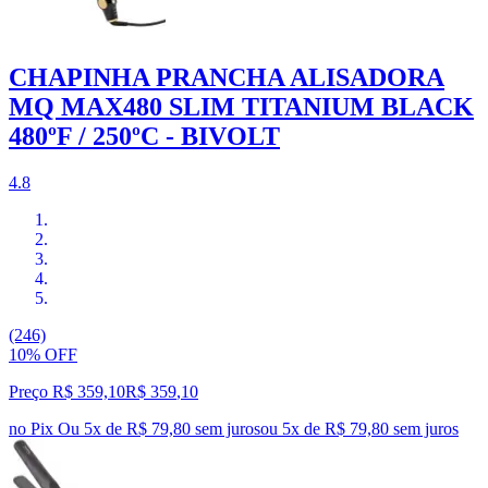
CHAPINHA PRANCHA ALISADORA
MQ MAX480 SLIM TITANIUM BLACK
480ºF / 250ºC - BIVOLT
4.8
(246)
10% OFF
Preço R$ 359,10
R$
359
,
10
no Pix
Ou 5x de R$ 79,80 sem juros
ou
5
x de
R$ 79,80
sem juros