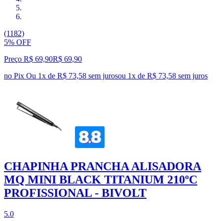
(1182)
5% OFF
Preço R$ 69,90
R$
69
,
90
no Pix
Ou 1x de R$ 73,58 sem juros
ou
1
x de
R$ 73,58
sem juros
CHAPINHA PRANCHA ALISADORA
MQ MINI BLACK TITANIUM 210ºC
PROFISSIONAL - BIVOLT
5.0