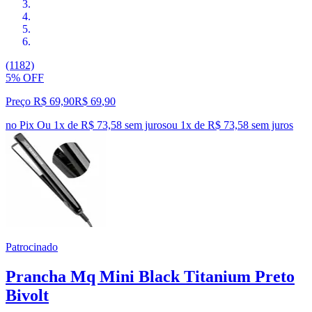
(1182)
5% OFF
Preço R$ 69,90
R$
69
,
90
no Pix
Ou 1x de R$ 73,58 sem juros
ou
1
x de
R$ 73,58
sem juros
Patrocinado
Prancha Mq Mini Black Titanium Preto
Bivolt