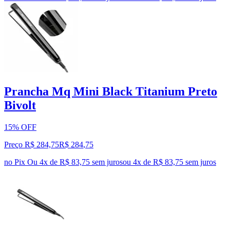
Prancha Mq Mini Black Titanium Preto
Bivolt
15% OFF
Preço R$ 284,75
R$
284
,
75
no Pix
Ou 4x de R$ 83,75 sem juros
ou
4
x de
R$ 83,75
sem juros