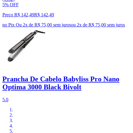
5% OFF
Preço R$ 142,49
R$
142
,
49
no Pix
Ou 2x de R$ 75,00 sem juros
ou
2
x de
R$ 75,00
sem juros
Prancha De Cabelo Babyliss Pro Nano
Optima 3000 Black Bivolt
5.0