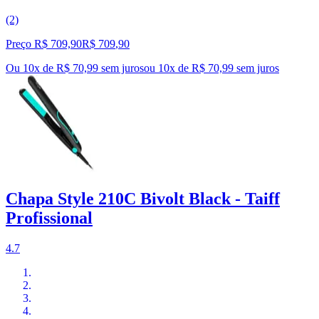
(2)
Preço R$ 709,90
R$
709
,
90
Ou 10x de R$ 70,99 sem juros
ou
10
x de
R$ 70,99
sem juros
Chapa Style 210C Bivolt Black - Taiff
Profissional
4.7