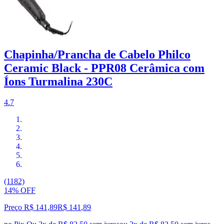
Chapinha/Prancha de Cabelo Philco
Ceramic Black - PPR08 Cerâmica com
Íons Turmalina 230C
4.7
(1182)
14% OFF
Preço R$ 141,89
R$
141
,
89