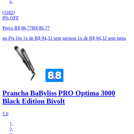
(1182)
8% OFF
Preço R$ 86,77
R$
86
,
77
no Pix
Ou 1x de R$ 94,32 sem juros
ou
1
x de
R$ 94,32
sem juros
Prancha BaByliss PRO Optima 3000
Black Edition Bivolt
5.0