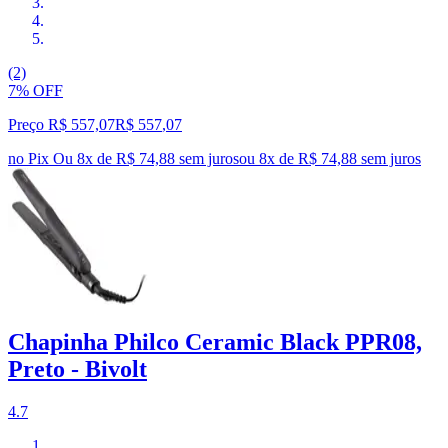
(2)
7% OFF
Preço R$ 557,07
R$
557
,
07
no Pix
Ou 8x de R$ 74,88 sem juros
ou
8
x de
R$ 74,88
sem juros
Chapinha Philco Ceramic Black PPR08,
Preto - Bivolt
4.7