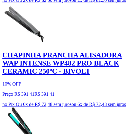
no Pix
Ou 2x de R$ 82,50 sem juros
ou
2
x de
R$ 82,50
sem juros
CHAPINHA PRANCHA ALISADORA
WAP INTENSE WP482 PRO BLACK
CERAMIC 250ºC - BIVOLT
10% OFF
Preço R$ 391,41
R$
391
,
41
no Pix
Ou 6x de R$ 72,48 sem juros
ou
6
x de
R$ 72,48
sem juros