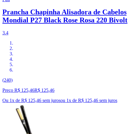
Prancha Chapinha Alisadora de Cabelos
Mondial P27 Black Rose Rosa 220 Bivolt
3.4
(240)
Preço R$ 125,46
R$
125
,
46
Ou 1x de R$ 125,46 sem juros
ou
1
x de
R$ 125,46
sem juros