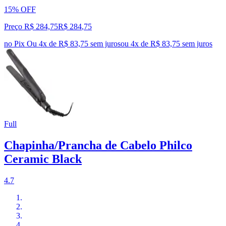
15% OFF
Preço R$ 284,75
R$
284
,
75
no Pix
Ou 4x de R$ 83,75 sem juros
ou
4
x de
R$ 83,75
sem juros
Full
Chapinha/Prancha de Cabelo Philco
Ceramic Black
4.7