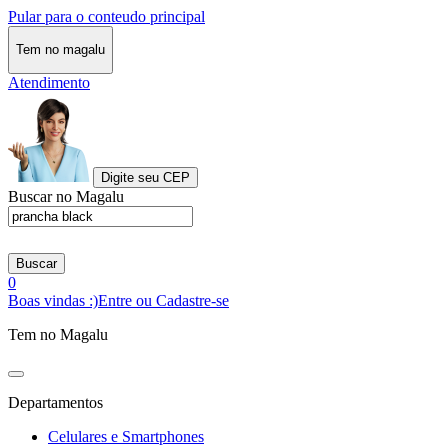
Pular para o conteudo principal
Tem no magalu
Atendimento
Digite seu CEP
Buscar no Magalu
Buscar
0
Boas vindas :)
Entre ou Cadastre-se
Tem no Magalu
Departamentos
Celulares e Smartphones