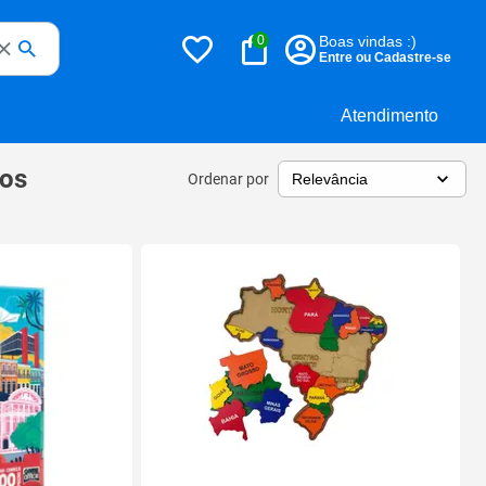
0
Boas vindas :)
Entre ou Cadastre-se
Atendimento
os
Ordenar por