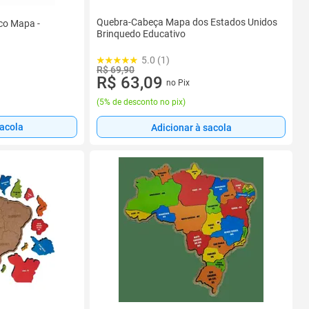
Quebra-Cabeça Mapa dos Estados Unidos
co Mapa -
Brinquedo Educativo
5.0 (1)
R$ 69,90
R$ 63,09
no Pix
(
5% de desconto no pix
)
sacola
Adicionar à sacola