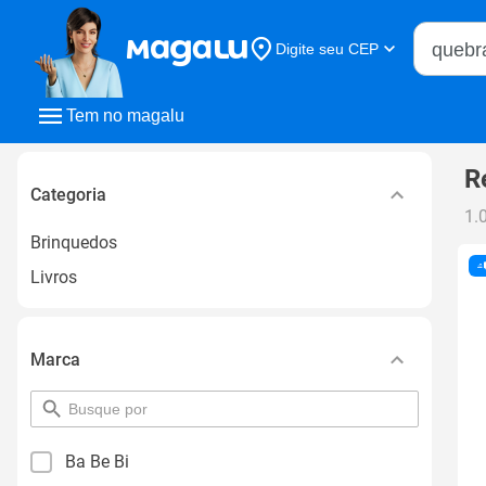
Buscar n
Digite seu CEP
Buscar
Tem no magalu
R
Categoria
1.
Brinquedos
Livros
Marca
pesquisar
por
filtro
Ba Be Bi