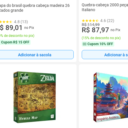
Quebra-cabeça 2000 peças
pa do brasil quebra cabeça madeira 26
Italiano
tados grande
4.6 (22)
4.8 (13)
R$ 114,99
$ 89,01
no Pix
R$ 87,97
no Pix
% de desconto no pix
)
(
15% de desconto no pix
)
Cupom
R$ 15 OFF
Cupom
10% OFF
Adicionar à sacola
Adicionar à 