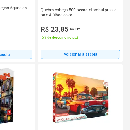
peças Águas da
Quebra cabeça 500 peças istambul puzzle
pais & filhos color
R$ 23,85
no Pix
(
5% de desconto no pix
)
Adicionar à sacola
sacola