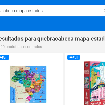
o Magalu
esultados para
quebracabeca mapa estad
000 produtos encontrados
Full
Full