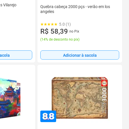
 Vilarejo
Quebra cabeça 2000 pçs - verão em los
angeles
5.0 (1)
R$ 58,39
no Pix
(
14% de desconto no pix
)
sacola
Adicionar à sacola