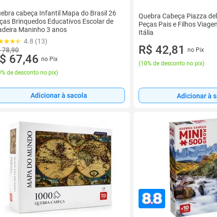
ebra cabeça Infantil Mapa do Brasil 26
Quebra Cabeça Piazza de
ças Brinquedos Educativos Escolar de
Peças Pais e Filhos Viagem
deira Maninho 3 anos
Itália
4.8 (13)
R$ 42,81
 78,90
no Pix
$ 67,46
no Pix
(
10% de desconto no pix
)
% de desconto no pix
)
Adicionar à sacola
Adicionar à 