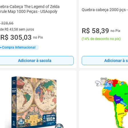
ebra-Cabeça The Legend of Zelda
Quebra cabeça 2000 pçs - 
rule Map 1000 Peças - USAopoly
 328,66
R$ 58,39
 de R$ 43,58 sem juros
no Pix
ez de R$ 43,58 sem juros
R$ 305,03
no Pix
u
(
14% de desconto no pix
)
Compra Internacional
Adicionar à sacola
Adicionar à 