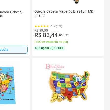
Quebra Cabeça Mapa Do Brasil Em MDF
Quebra-Cabeça,
Infantil
is
4.7 (13)
R$ 99,00
R$ 83,44
no Pix
(
14% de desconto no pix
)
Cupom
R$ 10 OFF
sacola