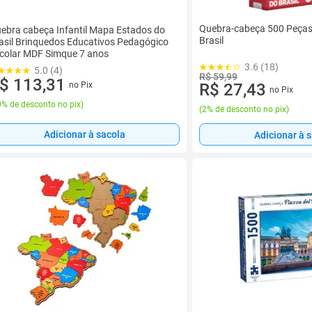
Quebra-cabeça 500 Peças
ebra cabeça Infantil Mapa Estados do
Brasil
asil Brinquedos Educativos Pedagógico
colar MDF Simque 7 anos
3.6 (18)
5.0 (4)
R$ 59,99
$ 113,31
no Pix
R$ 27,43
no Pix
% de desconto no pix
)
(
2% de desconto no pix
)
Adicionar à sacola
Adicionar à 