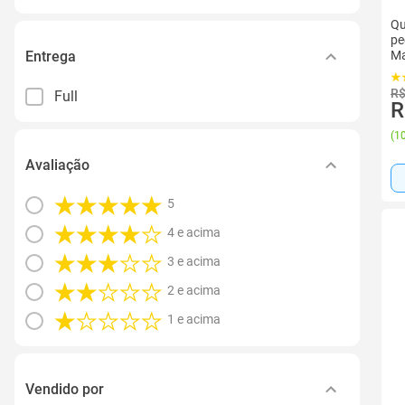
Qu
pe
Entrega
Ma
R$
Full
R
(
10
Avaliação
5
4 e acima
3 e acima
2 e acima
1 e acima
Vendido por