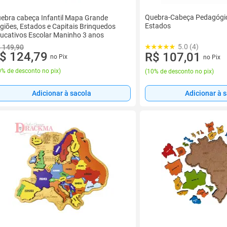
Quebra-Cabeça Pedagógi
ebra cabeça Infantil Mapa Grande
Estados
giões, Estados e Capitais Brinquedos
ucativos Escolar Maninho 3 anos
5.0 (4)
 149,90
$ 124,79
R$ 107,01
no Pix
no Pix
% de desconto no pix
)
(
10% de desconto no pix
)
Adicionar à 
Adicionar à sacola