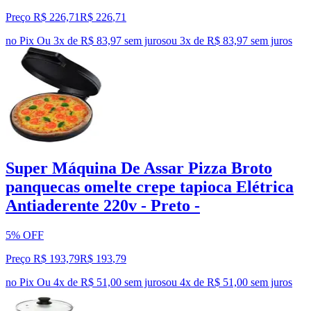
Preço R$ 226,71
R$
226
,
71
no Pix
Ou 3x de R$ 83,97 sem juros
ou
3
x de
R$ 83,97
sem juros
Super Máquina De Assar Pizza Broto
panquecas omelte crepe tapioca Elétrica
Antiaderente 220v - Preto -
5% OFF
Preço R$ 193,79
R$
193
,
79
no Pix
Ou 4x de R$ 51,00 sem juros
ou
4
x de
R$ 51,00
sem juros