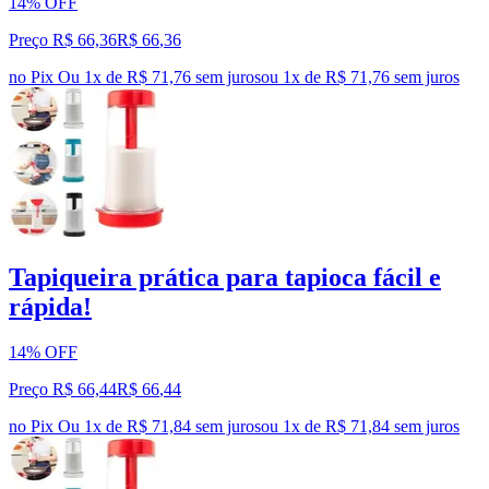
14% OFF
Preço R$ 66,36
R$
66
,
36
no Pix
Ou 1x de R$ 71,76 sem juros
ou
1
x de
R$ 71,76
sem juros
Tapiqueira prática para tapioca fácil e
rápida!
14% OFF
Preço R$ 66,44
R$
66
,
44
no Pix
Ou 1x de R$ 71,84 sem juros
ou
1
x de
R$ 71,84
sem juros