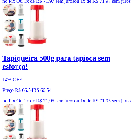
no Pix
Ou 1x de R$ 71,97 sem juros
ou
1
x de
R$ 71,97
sem juros
Tapiqueira 500g para tapioca sem
esforço!
14% OFF
Preço R$ 66,54
R$
66
,
54
no Pix
Ou 1x de R$ 71,95 sem juros
ou
1
x de
R$ 71,95
sem juros