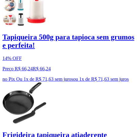
Tapiqueira 500g para tapioca sem grumos
e perfeita!
14% OFF
Preço R$ 66,24
R$
66
,
24
no Pix
Ou 1x de R$ 71,63 sem juros
ou
1
x de
R$ 71,63
sem juros
Frigideira tapiqueira atiaderente