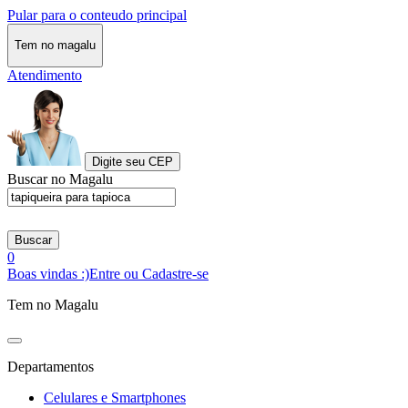
Pular para o conteudo principal
Tem no magalu
Atendimento
Digite seu CEP
Buscar no Magalu
Buscar
0
Boas vindas :)
Entre ou Cadastre-se
Tem no Magalu
Departamentos
Celulares e Smartphones