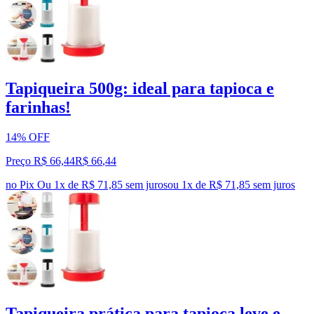
Tapiqueira 500g: ideal para tapioca e
farinhas!
14% OFF
Preço R$ 66,44
R$
66
,
44
no Pix
Ou 1x de R$ 71,85 sem juros
ou
1
x de
R$ 71,85
sem juros
Tapiqueira prática para tapioca leve e