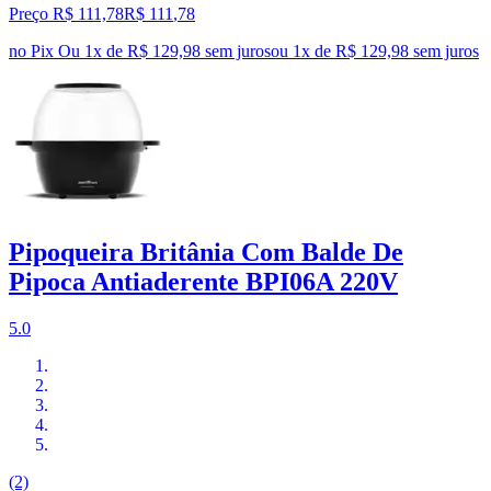
Preço R$ 111,78
R$
111
,
78
no Pix
Ou 1x de R$ 129,98 sem juros
ou
1
x de
R$ 129,98
sem juros
Pipoqueira Britânia Com Balde De
Pipoca Antiaderente BPI06A 220V
5.0
(2)