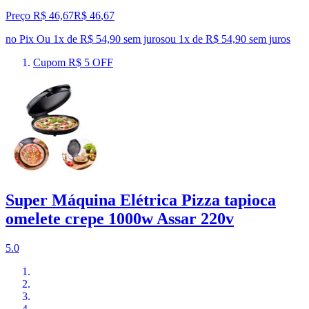
Preço R$ 46,67
R$
46
,
67
no Pix
Ou 1x de R$ 54,90 sem juros
ou
1
x de
R$ 54,90
sem juros
Cupom R$ 5 OFF
Super Máquina Elétrica Pizza tapioca
omelete crepe 1000w Assar 220v
5.0