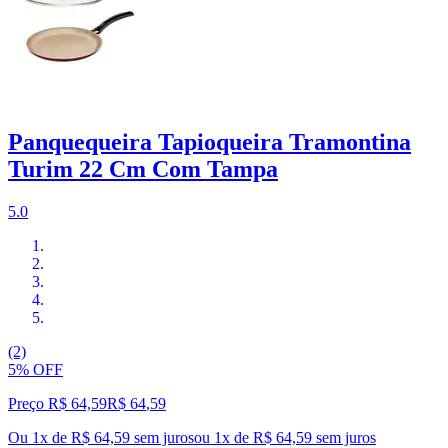
Panquequeira Tapioqueira Tramontina
Turim 22 Cm Com Tampa
5.0
(2)
5% OFF
Preço R$ 64,59
R$
64
,
59
Ou 1x de R$ 64,59 sem juros
ou
1
x de
R$ 64,59
sem juros