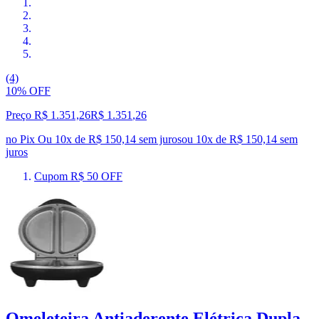
(4)
10% OFF
Preço R$ 1.351,26
R$
1.351
,
26
no Pix
Ou 10x de R$ 150,14 sem juros
ou
10
x de
R$ 150,14
sem
juros
Cupom R$ 50 OFF
Omeleteira Antiaderente Elétrica Dupla