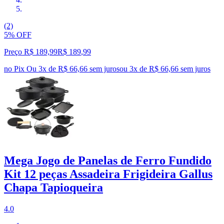
(2)
5% OFF
Preço R$ 189,99
R$
189
,
99
no Pix
Ou 3x de R$ 66,66 sem juros
ou
3
x de
R$ 66,66
sem juros
Mega Jogo de Panelas de Ferro Fundido
Kit 12 peças Assadeira Frigideira Gallus
Chapa Tapioqueira
4.0