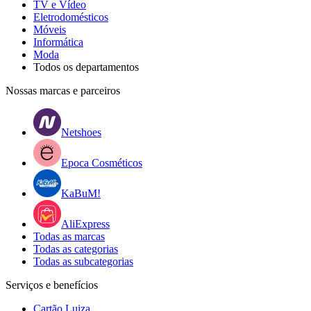
TV e Vídeo
Eletrodomésticos
Móveis
Informática
Moda
Todos os departamentos
Nossas marcas e parceiros
Netshoes
Epoca Cosméticos
KaBuM!
AliExpress
Todas as marcas
Todas as categorias
Todas as subcategorias
Serviços e benefícios
Cartão Luiza