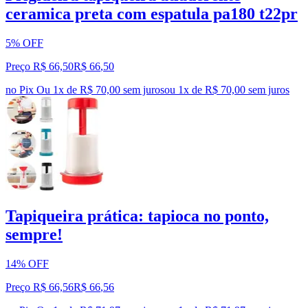
ceramica preta com espatula pa180 t22pr
5% OFF
Preço R$ 66,50
R$
66
,
50
no Pix
Ou 1x de R$ 70,00 sem juros
ou
1
x de
R$ 70,00
sem juros
Tapiqueira prática: tapioca no ponto,
sempre!
14% OFF
Preço R$ 66,56
R$
66
,
56