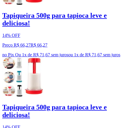
Tapiqueira 500g para tapioca leve e
deliciosa!
14% OFF
Preço R$ 66,27
R$
66
,
27
no Pix
Ou 1x de R$ 71,67 sem juros
ou
1
x de
R$ 71,67
sem juros
Tapiqueira 500g para tapioca leve e
deliciosa!
14% OFF