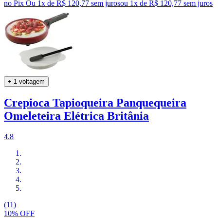
no Pix
Ou 1x de R$ 120,77 sem juros
ou
1
x de
R$ 120,77
sem juros
+ 1 voltagem
Crepioca Tapioqueira Panquequeira
Omeleteira Elétrica Britânia
4.8
(11)
10% OFF