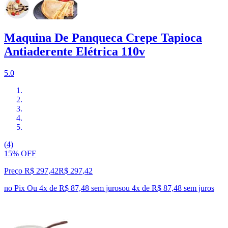
Maquina De Panqueca Crepe Tapioca
Antiaderente Elétrica 110v
5.0
(4)
15% OFF
Preço R$ 297,42
R$
297
,
42
no Pix
Ou 4x de R$ 87,48 sem juros
ou
4
x de
R$ 87,48
sem juros