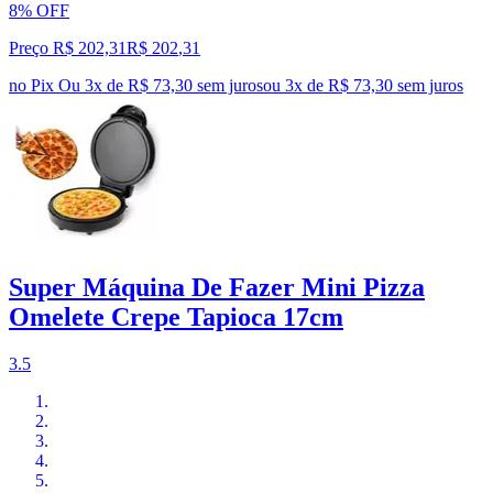
8% OFF
Preço R$ 202,31
R$
202
,
31
no Pix
Ou 3x de R$ 73,30 sem juros
ou
3
x de
R$ 73,30
sem juros
Super Máquina De Fazer Mini Pizza
Omelete Crepe Tapioca 17cm
3.5