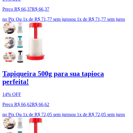
Preço R$ 66,37
R$
66
,
37
no Pix
Ou 1x de R$ 71,77 sem juros
ou
1
x de
R$ 71,77
sem juros
Tapiqueira 500g para sua tapioca
perfeita!
14% OFF
Preço R$ 66,62
R$
66
,
62
no Pix
Ou 1x de R$ 72,05 sem juros
ou
1
x de
R$ 72,05
sem juros