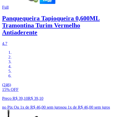
Full
Panquequeira Tapioqueira 0,600ML
Tramontina Turim Vermelho
Antiaderente
4.7
(246)
15% OFF
Preço R$ 39,10
R$
39
,
10
no Pix
Ou 1x de R$ 46,00 sem juros
ou
1
x de
R$ 46,00
sem juros