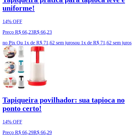
uniforme!
14% OFF
Preço R$ 66,23
R$
66
,
23
no Pix
Ou 1x de R$ 71,62 sem juros
ou
1
x de
R$ 71,62
sem juros
Tapiqueira povilhador: sua tapioca no
ponto certo!
14% OFF
Preço R$ 66,29
R$
66
,
29