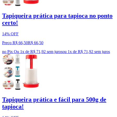
Tapiqueira prática para tapioca no ponto
certo!
14% OFF
Preço R$ 66,50
R$
66
,
50
no Pix
Ou 1x de R$ 71,92 sem juros
ou
1
x de
R$ 71,92
sem juros
Tapiqueira prática e fácil para 500g de
tapioca!