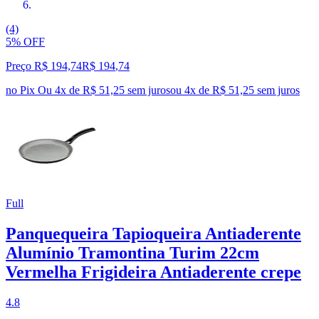
(4)
5% OFF
Preço R$ 194,74
R$
194
,
74
no Pix
Ou 4x de R$ 51,25 sem juros
ou
4
x de
R$ 51,25
sem juros
Full
Panquequeira Tapioqueira Antiaderente
Alumínio Tramontina Turim 22cm
Vermelha Frigideira Antiaderente crepe
4.8