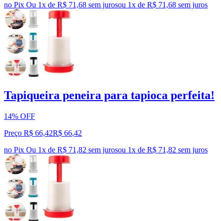
no Pix
Ou 1x de R$ 71,68 sem juros
ou
1
x de
R$ 71,68
sem juros
Tapiqueira peneira para tapioca perfeita!
14% OFF
Preço R$ 66,42
R$
66
,
42
no Pix
Ou 1x de R$ 71,82 sem juros
ou
1
x de
R$ 71,82
sem juros