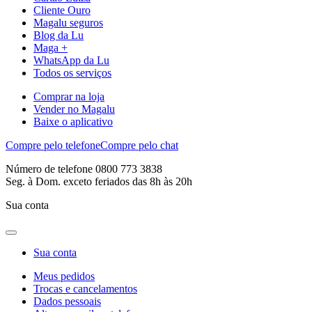
Cliente Ouro
Magalu seguros
Blog da Lu
Maga +
WhatsApp da Lu
Todos os serviços
Comprar na loja
Vender no Magalu
Baixe o aplicativo
Compre pelo telefone
Compre pelo chat
Número de telefone 0800 773 3838
Seg. à Dom. exceto feriados das 8h às 20h
Sua conta
Sua conta
Meus pedidos
Trocas e cancelamentos
Dados pessoais