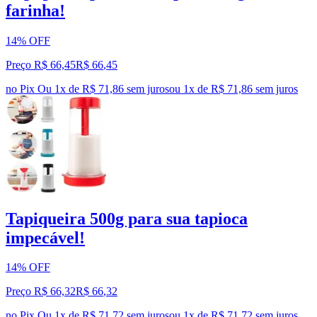
farinha!
14% OFF
Preço R$ 66,45
R$
66
,
45
no Pix
Ou 1x de R$ 71,86 sem juros
ou
1
x de
R$ 71,86
sem juros
Tapiqueira 500g para sua tapioca
impecável!
14% OFF
Preço R$ 66,32
R$
66
,
32
no Pix
Ou 1x de R$ 71,72 sem juros
ou
1
x de
R$ 71,72
sem juros