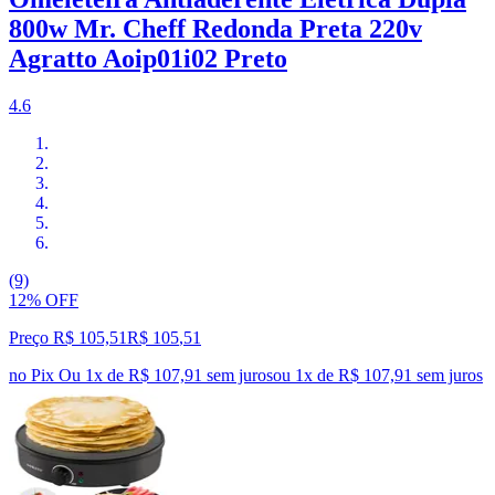
800w Mr. Cheff Redonda Preta 220v
Agratto Aoip01i02 Preto
4.6
(9)
12% OFF
Preço R$ 105,51
R$
105
,
51
no Pix
Ou 1x de R$ 107,91 sem juros
ou
1
x de
R$ 107,91
sem juros