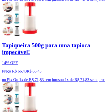
Tapiqueira 500g para uma tapioca
impecável!
14% OFF
Preço R$ 66,43
R$
66
,
43
no Pix
Ou 1x de R$ 71,83 sem juros
ou
1
x de
R$ 71,83
sem juros