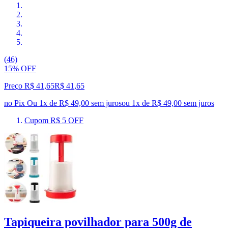
(46)
15% OFF
Preço R$ 41,65
R$
41
,
65
no Pix
Ou 1x de R$ 49,00 sem juros
ou
1
x de
R$ 49,00
sem juros
Cupom R$ 5 OFF
Tapiqueira povilhador para 500g de