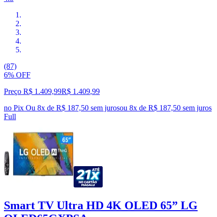
(87)
6% OFF
Preço R$ 1.409,99
R$
1.409
,
99
no Pix
Ou 8x de R$ 187,50 sem juros
ou
8
x de
R$ 187,50
sem juros
Full
Smart TV Ultra HD 4K OLED 65” LG