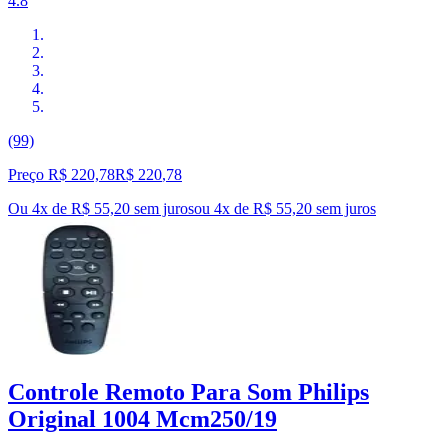
4.8
(99)
Preço R$ 220,78
R$
220
,
78
Ou 4x de R$ 55,20 sem juros
ou
4
x de
R$ 55,20
sem juros
Controle Remoto Para Som Philips
Original 1004 Mcm250/19