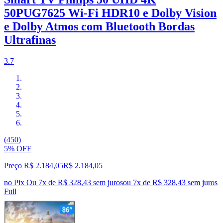
50PUG7625 Wi-Fi HDR10 e Dolby Vision
e Dolby Atmos com Bluetooth Bordas
Ultrafinas
3.7
(450)
5% OFF
Preço R$ 2.184,05
R$
2.184
,
05
no Pix
Ou 7x de R$ 328,43 sem juros
ou
7
x de
R$ 328,43
sem juros
Full