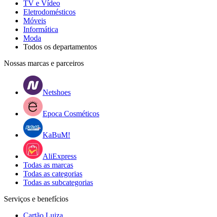
TV e Vídeo
Eletrodomésticos
Móveis
Informática
Moda
Todos os departamentos
Nossas marcas e parceiros
Netshoes
Epoca Cosméticos
KaBuM!
AliExpress
Todas as marcas
Todas as categorias
Todas as subcategorias
Serviços e benefícios
Cartão Luiza