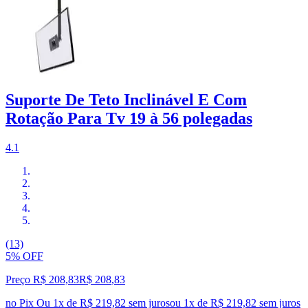
Suporte De Teto Inclinável E Com
Rotação Para Tv 19 à 56 polegadas
4.1
(13)
5% OFF
Preço R$ 208,83
R$
208
,
83
no Pix
Ou 1x de R$ 219,82 sem juros
ou
1
x de
R$ 219,82
sem juros