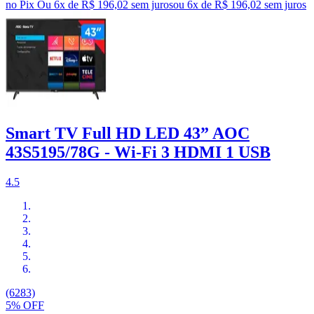
no Pix
Ou 6x de R$ 196,02 sem juros
ou
6
x de
R$ 196,02
sem juros
Smart TV Full HD LED 43” AOC
43S5195/78G - Wi-Fi 3 HDMI 1 USB
4.5
(6283)
5% OFF