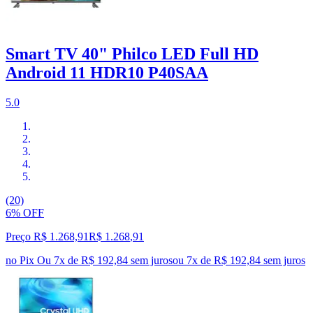
Smart TV 40" Philco LED Full HD
Android 11 HDR10 P40SAA
5.0
(20)
6% OFF
Preço R$ 1.268,91
R$
1.268
,
91
no Pix
Ou 7x de R$ 192,84 sem juros
ou
7
x de
R$ 192,84
sem juros