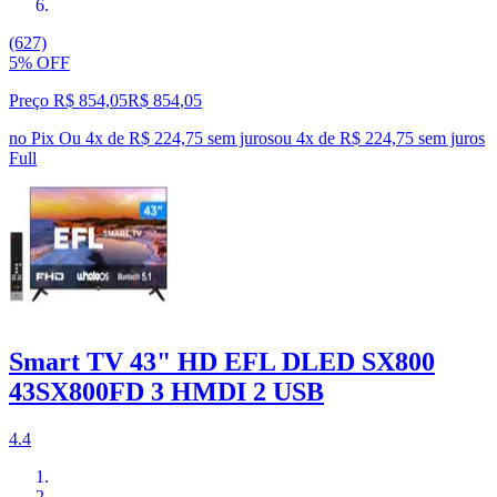
(627)
5% OFF
Preço R$ 854,05
R$
854
,
05
no Pix
Ou 4x de R$ 224,75 sem juros
ou
4
x de
R$ 224,75
sem juros
Full
Smart TV 43" HD EFL DLED SX800
43SX800FD 3 HMDI 2 USB
4.4