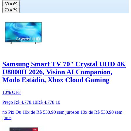
60 a 69
70 a 79
Samsung Smart TV 70" Crystal UHD 4K
U8000H 2026, Vision AI Companion,
Modo Estádio, Xbox Cloud Gaming
10% OFF
Preço R$ 4.778,10
R$
4.778
,
10
no Pix
Ou 10x de R$ 530,90 sem juros
ou
10
x de
R$ 530,90
sem
juros