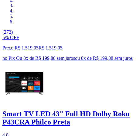
(272)
5% OFF
Preço R$ 1.519,05
R$
1.519
,
05
no Pix
Ou 8x de R$ 199,88 sem juros
ou
8
x de
R$ 199,88
sem juros
Smart TV LED 43" Full HD Dolby Roku
P43CRA Philco Preta
4.8