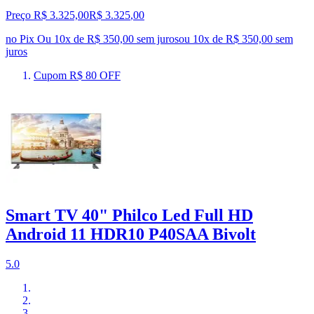
Preço R$ 3.325,00
R$
3.325
,
00
no Pix
Ou 10x de R$ 350,00 sem juros
ou
10
x de
R$ 350,00
sem
juros
Cupom R$ 80 OFF
Smart TV 40" Philco Led Full HD
Android 11 HDR10 P40SAA Bivolt
5.0