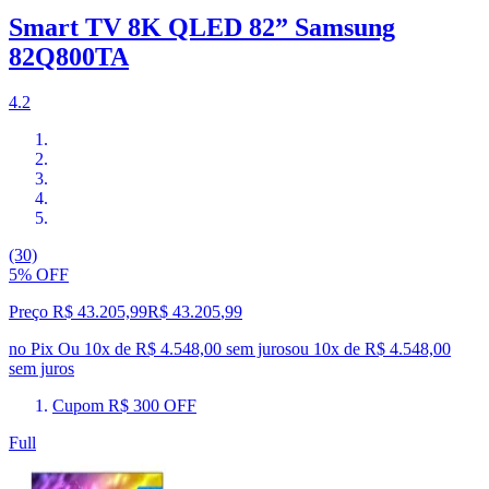
Smart TV 8K QLED 82” Samsung
82Q800TA
4.2
(30)
5% OFF
Preço R$ 43.205,99
R$
43.205
,
99
no Pix
Ou 10x de R$ 4.548,00 sem juros
ou
10
x de
R$ 4.548,00
sem juros
Cupom R$ 300 OFF
Full