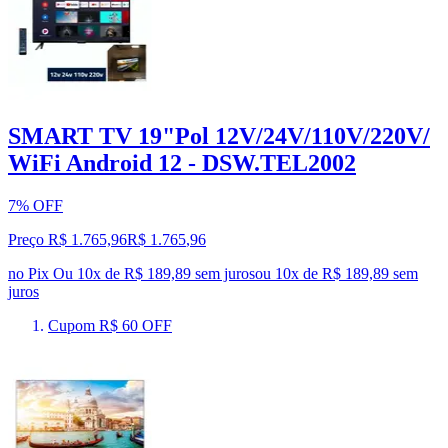
SMART TV 19"Pol 12V/24V/110V/220V/
WiFi Android 12 - DSW.TEL2002
7% OFF
Preço R$ 1.765,96
R$
1.765
,
96
no Pix
Ou 10x de R$ 189,89 sem juros
ou
10
x de
R$ 189,89
sem
juros
Cupom R$ 60 OFF