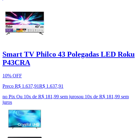
Smart TV Philco 43 Polegadas LED Roku
P43CRA
10% OFF
Preço R$ 1.637,91
R$
1.637
,
91
no Pix
Ou 10x de R$ 181,99 sem juros
ou
10
x de
R$ 181,99
sem
juros