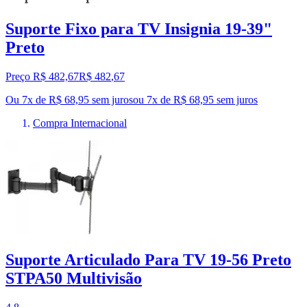
Suporte Fixo para TV Insignia 19-39"
Preto
Preço R$ 482,67
R$
482
,
67
Ou 7x de R$ 68,95 sem juros
ou
7
x de
R$ 68,95
sem juros
Compra Internacional
Suporte Articulado Para TV 19-56 Preto
STPA50 Multivisão