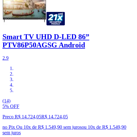
Smart TV UHD D-LED 86”
PTV86P50AGSG Android
2.9
(14)
5% OFF
Preço R$ 14.724,05
R$
14.724
,
05
no Pix
Ou 10x de R$ 1.549,90 sem juros
ou
10
x de
R$ 1.549,90
sem juros