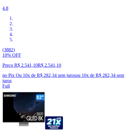
4.8
(3882)
10% OFF
Preço R$ 2.541,10
R$
2.541
,
10
no Pix
Ou 10x de R$ 282,34 sem juros
ou
10
x de
R$ 282,34
sem
juros
Full