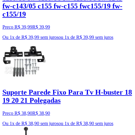
fw-c143/05 c155 fw-c155 fwc155/19 fw-
c155/19
Preço R$ 39,99
R$
39
,
99
Ou 1x de R$ 39,99 sem juros
ou
1
x de
R$ 39,99
sem juros
Suporte Parede Fixo Para Tv H-buster 18
19 20 21 Polegadas
Preço R$ 38,90
R$
38
,
90
Ou 1x de R$ 38,90 sem juros
ou
1
x de
R$ 38,90
sem juros