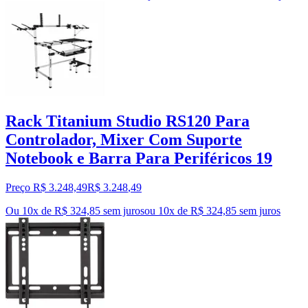
Rack Titanium Studio RS120 Para
Controlador, Mixer Com Suporte
Notebook e Barra Para Periféricos 19
Preço R$ 3.248,49
R$
3.248
,
49
Ou 10x de R$ 324,85 sem juros
ou
10
x de
R$ 324,85
sem juros