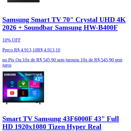
Samsung Smart TV 70" Crystal UHD 4K
2026 + Soundbar Samsung HW-B400F
10% OFF
Preço R$ 4.913,10
R$
4.913
,
10
no Pix
Ou 10x de R$ 545,90 sem juros
ou
10
x de
R$ 545,90
sem
juros
Smart TV Samsung 43F6000F 43" Full
HD 1920x1080 Tizen Hyper Real