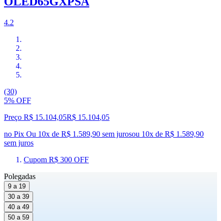
OLED65GXPSA
4.2
(30)
5% OFF
Preço R$ 15.104,05
R$
15.104
,
05
no Pix
Ou 10x de R$ 1.589,90 sem juros
ou
10
x de
R$ 1.589,90
sem juros
Cupom R$ 300 OFF
Polegadas
9 a 19
30 a 39
40 a 49
50 a 59