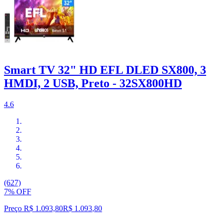
Smart TV 32" HD EFL DLED SX800, 3
HMDI, 2 USB, Preto - 32SX800HD
4.6
(627)
7% OFF
Preço R$ 1.093,80
R$
1.093
,
80