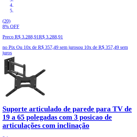
(20)
8% OFF
Preço R$ 3.288,91
R$
3.288
,
91
no Pix
Ou 10x de R$ 357,49 sem juros
ou
10
x de
R$ 357,49
sem
juros
Suporte articulado de parede para TV de
19 a 65 polegadas com 3 posicao de
articulações com inclinação