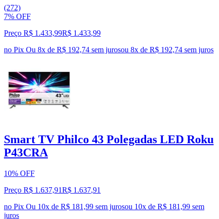
(272)
7% OFF
Preço R$ 1.433,99
R$
1.433
,
99
no Pix
Ou 8x de R$ 192,74 sem juros
ou
8
x de
R$ 192,74
sem juros
Smart TV Philco 43 Polegadas LED Roku
P43CRA
10% OFF
Preço R$ 1.637,91
R$
1.637
,
91
no Pix
Ou 10x de R$ 181,99 sem juros
ou
10
x de
R$ 181,99
sem
juros