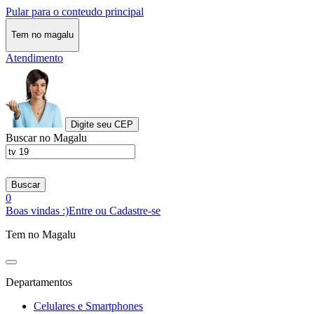
Pular para o conteudo principal
Tem no magalu
Atendimento
Digite seu CEP
Buscar no Magalu
Buscar
0
Boas vindas :)
Entre ou Cadastre-se
Tem no Magalu
Departamentos
Celulares e Smartphones