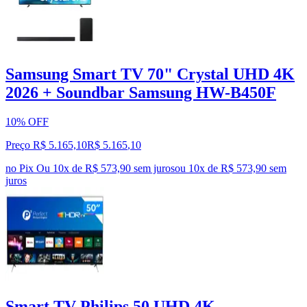
Samsung Smart TV 70" Crystal UHD 4K
2026 + Soundbar Samsung HW-B450F
10% OFF
Preço R$ 5.165,10
R$
5.165
,
10
no Pix
Ou 10x de R$ 573,90 sem juros
ou
10
x de
R$ 573,90
sem
juros
Smart TV Philips 50 UHD 4K