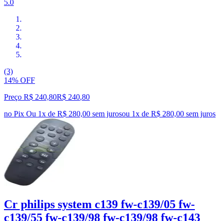
5.0
(3)
14% OFF
Preço R$ 240,80
R$
240
,
80
no Pix
Ou 1x de R$ 280,00 sem juros
ou
1
x de
R$ 280,00
sem juros
Cr philips system c139 fw-c139/05 fw-
c139/55 fw-c139/98 fw-c139/98 fw-c143