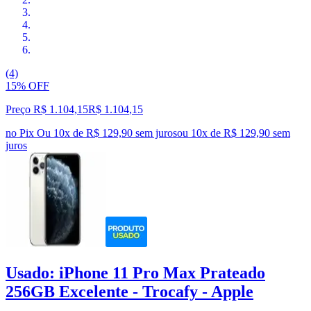
(4)
15% OFF
Preço R$ 1.104,15
R$
1.104
,
15
no Pix
Ou 10x de R$ 129,90 sem juros
ou
10
x de
R$ 129,90
sem
juros
Usado: iPhone 11 Pro Max Prateado
256GB Excelente - Trocafy - Apple