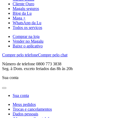
Cliente Ouro
Magalu seguros
Blog da Lu
Maga +
WhatsApp da Lu
Todos os serviços
Comprar na loja
Vender no Magalu
Baixe o aplicativo
Compre pelo telefone
Compre pelo chat
Número de telefone 0800 773 3838
Seg. à Dom. exceto feriados das 8h às 20h
Sua conta
Sua conta
Meus pedidos
Trocas e cancelamentos
Dados pessoais