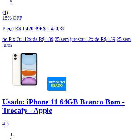
(1)
15% OFF
Preço R$ 1.420,39
R$
1.420
,
39
no Pix
Ou 12x de R$ 139,25 sem juros
ou
12
x de
R$ 139,25
sem
juros
Usado: iPhone 11 64GB Branco Bom -
Trocafy - Apple
4.5