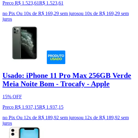
Preço R$ 1.523,61
R$
1.523
,
61
no Pix
Ou 10x de R$ 169,29 sem juros
ou
10
x de
R$ 169,29
sem
juros
Usado: iPhone 11 Pro Max 256GB Verde
Meia Noite Bom - Trocafy - Apple
15% OFF
Preço R$ 1.937,15
R$
1.937
,
15
no Pix
Ou 12x de R$ 189,92 sem juros
ou
12
x de
R$ 189,92
sem
juros