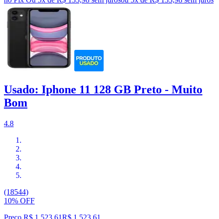
Usado: Iphone 11 128 GB Preto - Muito
Bom
4.8
(18544)
10% OFF
Preço R$ 1.523,61
R$
1.523
,
61