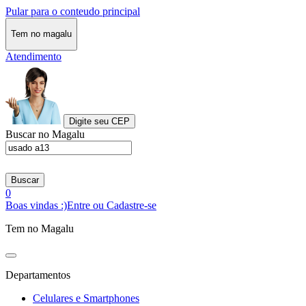
Pular para o conteudo principal
Tem no magalu
Atendimento
Digite seu CEP
Buscar no Magalu
Buscar
0
Boas vindas :)
Entre ou Cadastre-se
Tem no Magalu
Departamentos
Celulares e Smartphones