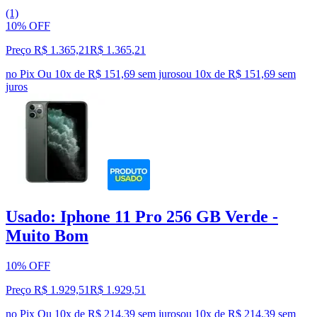
(1)
10% OFF
Preço R$ 1.365,21
R$
1.365
,
21
no Pix
Ou 10x de R$ 151,69 sem juros
ou
10
x de
R$ 151,69
sem
juros
Usado: Iphone 11 Pro 256 GB Verde -
Muito Bom
10% OFF
Preço R$ 1.929,51
R$
1.929
,
51
no Pix
Ou 10x de R$ 214,39 sem juros
ou
10
x de
R$ 214,39
sem