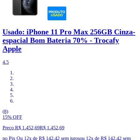
Usado: iPhone 11 Pro Max 256GB Cinza-
espacial Bom Bateria 70% - Trocafy
Apple
4.5
(8)
15% OFF
Preço R$ 1.452,69
R$
1.452
,
69
no Pix
Ou 12x de R$ 142,42 sem juros
ou
12
x de
R$ 142,42
sem