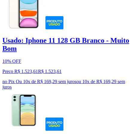
Usado: Iphone 11 128 GB Branco - Muito
Bom
10% OFF
Preço R$ 1.523,61
R$
1.523
,
61
no Pix
Ou 10x de R$ 169,29 sem juros
ou
10
x de
R$ 169,29
sem
juros