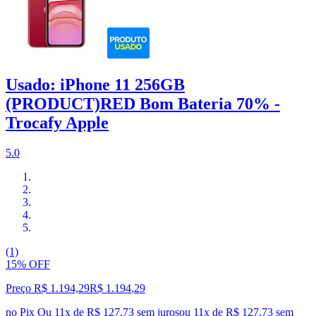
Usado: iPhone 11 256GB
(PRODUCT)RED Bom Bateria 70% -
Trocafy Apple
5.0
(1)
15% OFF
Preço R$ 1.194,29
R$
1.194
,
29
no Pix
Ou 11x de R$ 127,73 sem juros
ou
11
x de
R$ 127,73
sem