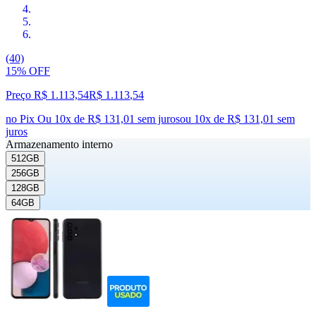
(40)
15% OFF
Preço R$ 1.113,54
R$
1.113
,
54
no Pix
Ou 10x de R$ 131,01 sem juros
ou
10
x de
R$ 131,01
sem
juros
Armazenamento interno
512GB
256GB
128GB
64GB