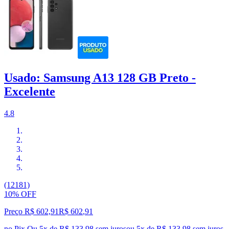
Usado: Samsung A13 128 GB Preto -
Excelente
4.8
(12181)
10% OFF
Preço R$ 602,91
R$
602
,
91
no Pix
Ou 5x de R$ 133,98 sem juros
ou
5
x de
R$ 133,98
sem juros