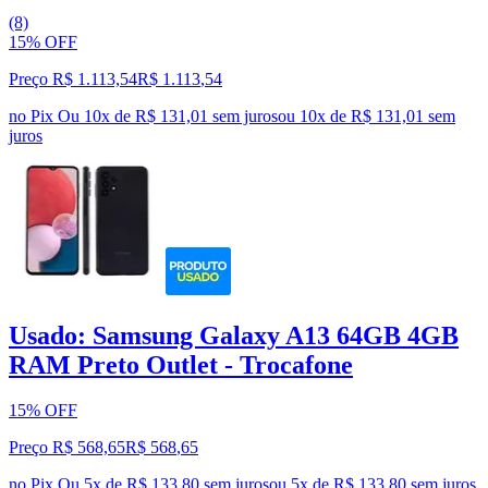
(8)
15% OFF
Preço R$ 1.113,54
R$
1.113
,
54
no Pix
Ou 10x de R$ 131,01 sem juros
ou
10
x de
R$ 131,01
sem
juros
Usado: Samsung Galaxy A13 64GB 4GB
RAM Preto Outlet - Trocafone
15% OFF
Preço R$ 568,65
R$
568
,
65
no Pix
Ou 5x de R$ 133,80 sem juros
ou
5
x de
R$ 133,80
sem juros