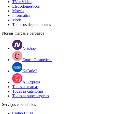
TV e Vídeo
Eletrodomésticos
Móveis
Informática
Moda
Todos os departamentos
Nossas marcas e parceiros
Netshoes
Epoca Cosméticos
KaBuM!
AliExpress
Todas as marcas
Todas as categorias
Todas as subcategorias
Serviços e benefícios
Cartão Luiza