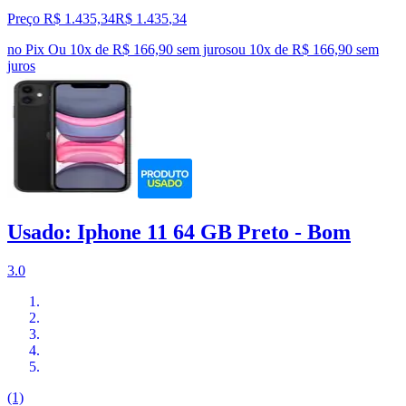
Preço R$ 1.435,34
R$
1.435
,
34
no Pix
Ou 10x de R$ 166,90 sem juros
ou
10
x de
R$ 166,90
sem
juros
Usado: Iphone 11 64 GB Preto - Bom
3.0
(1)