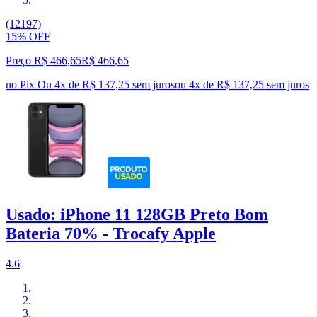
(12197)
15% OFF
Preço R$ 466,65
R$
466
,
65
no Pix
Ou 4x de R$ 137,25 sem juros
ou
4
x de
R$ 137,25
sem juros
Usado: iPhone 11 128GB Preto Bom
Bateria 70% - Trocafy Apple
4.6