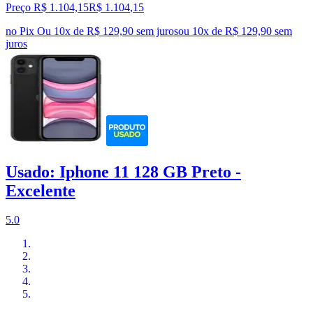
Preço R$ 1.104,15
R$
1.104
,
15
no Pix
Ou 10x de R$ 129,90 sem juros
ou
10
x de
R$ 129,90
sem
juros
Usado: Iphone 11 128 GB Preto -
Excelente
5.0