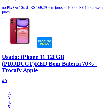
no Pix
Ou 10x de R$ 169,29 sem juros
ou
10
x de
R$ 169,29
sem
juros
Usado: iPhone 11 128GB
(PRODUCT)RED Bom Bateria 70% -
Trocafy Apple
4.9