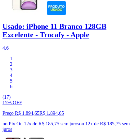
Usado: iPhone 11 Branco 128GB
Excelente - Trocafy - Apple
4.6
(17)
15% OFF
Preço R$ 1.894,65
R$
1.894
,
65
no Pix
Ou 12x de R$ 185,75 sem juros
ou
12
x de
R$ 185,75
sem
juros