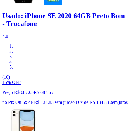
Usado: iPhone SE 2020 64GB Preto Bom
- Trocafone
4.8
(10)
15% OFF
Preço R$ 687,65
R$
687
,
65
no Pix
Ou 6x de R$ 134,83 sem juros
ou
6
x de
R$ 134,83
sem juros