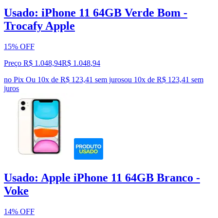
Usado: iPhone 11 64GB Verde Bom -
Trocafy Apple
15% OFF
Preço R$ 1.048,94
R$
1.048
,
94
no Pix
Ou 10x de R$ 123,41 sem juros
ou
10
x de
R$ 123,41
sem
juros
Usado: Apple iPhone 11 64GB Branco -
Voke
14% OFF