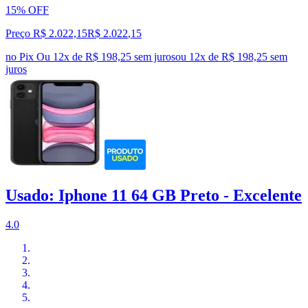
15% OFF
Preço R$ 2.022,15
R$
2.022
,
15
no Pix
Ou 12x de R$ 198,25 sem juros
ou
12
x de
R$ 198,25
sem
juros
Usado: Iphone 11 64 GB Preto - Excelente
4.0