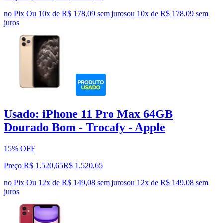
no Pix
Ou 10x de R$ 178,09 sem juros
ou
10
x de
R$ 178,09
sem
juros
Usado: iPhone 11 Pro Max 64GB
Dourado Bom - Trocafy - Apple
15% OFF
Preço R$ 1.520,65
R$
1.520
,
65
no Pix
Ou 12x de R$ 149,08 sem juros
ou
12
x de
R$ 149,08
sem
juros