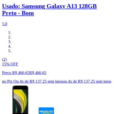
Usado: Samsung Galaxy A13 128GB
Preto - Bom
5.0
(2)
15% OFF
Preço R$ 466,65
R$
466
,
65
no Pix
Ou 4x de R$ 137,25 sem juros
ou
4
x de
R$ 137,25
sem juros