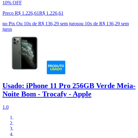
10% OFF
Preço R$ 1.226,61
R$
1.226
,
61
no Pix
Ou 10x de R$ 136,29 sem juros
ou
10
x de
R$ 136,29
sem
juros
Usado: iPhone 11 Pro 256GB Verde Meia-
Noite Bom - Trocafy - Apple
1.0