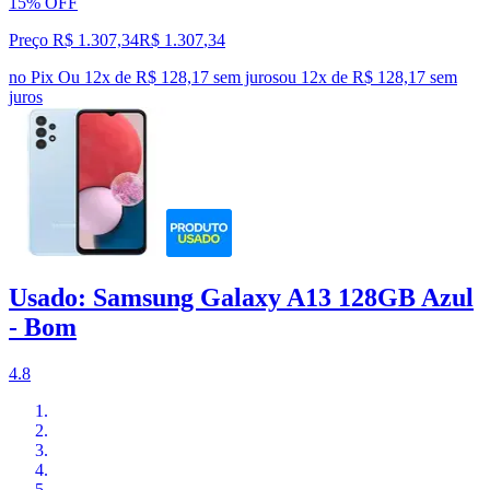
15% OFF
Preço R$ 1.307,34
R$
1.307
,
34
no Pix
Ou 12x de R$ 128,17 sem juros
ou
12
x de
R$ 128,17
sem
juros
Usado: Samsung Galaxy A13 128GB Azul
- Bom
4.8