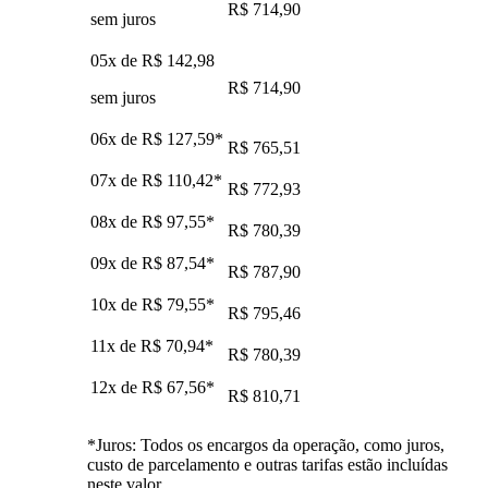
R$ 714,90
sem juros
05x de
R$ 142,98
R$ 714,90
sem juros
06x de
R$ 127,59
*
R$ 765,51
07x de
R$ 110,42
*
R$ 772,93
08x de
R$ 97,55
*
R$ 780,39
09x de
R$ 87,54
*
R$ 787,90
10x de
R$ 79,55
*
R$ 795,46
11x de
R$ 70,94
*
R$ 780,39
12x de
R$ 67,56
*
R$ 810,71
*Juros: Todos os encargos da operação, como juros,
custo de parcelamento e outras tarifas estão incluídas
neste valor.