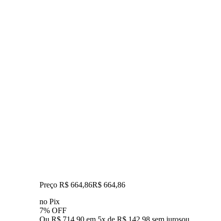
Preço R$ 664,86
R$
664
,
86
no Pix
7% OFF
Ou R$ 714,90 em 5x de R$ 142,98 sem juros
ou