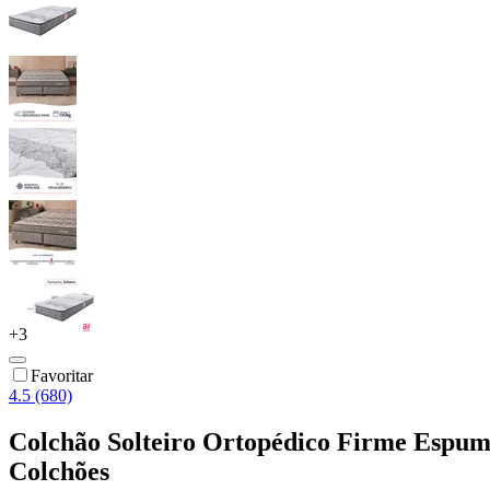
+
3
Favoritar
4.5 (680)
Colchão Solteiro Ortopédico Firme Espum
Colchões