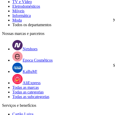
TV e Vídeo
Eletrodomésticos
Móveis
Informática
Moda
N
Todos os departamentos
Nossas marcas e parceiros
Netshoes
Epoca Cosméticos
S
KaBuM!
AliExpress
Todas as marcas
Todas as categorias
Todas as subcategorias
Serviços e benefícios
Cartão Luiza