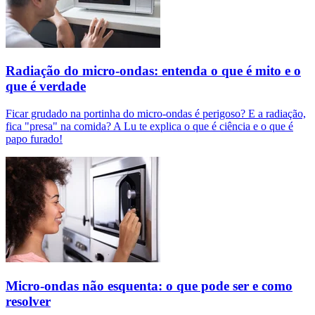
Radiação do micro-ondas: entenda o que é mito e o
que é verdade
Ficar grudado na portinha do micro-ondas é perigoso? E a radiação,
fica "presa" na comida? A Lu te explica o que é ciência e o que é
papo furado!
Micro-ondas não esquenta: o que pode ser e como
resolver