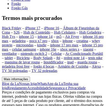
Fogão
Fogão Gás
Termos mais procurados
Black Friday
–
iPhone 17
–
iPhone 16
–
Álbum de Figurinhas da
Copa
–
S26
–
Hub de Conteúdo
–
Hub Celulares
–
Hub Geladeira
–
Hub Tvs
–
iphone 15
–
iphone 14
–
ps5
–
Air Fryer
–
iphone 16 pro
max
–
geladeira
–
poco x7 pro
–
xbox
–
iphone
–
creatina
–
whey
protein
–
microondas
–
kindle
–
iphone 17 pro max
–
iphone 15 pro
max
–
celular samsung
–
iphone 16e
–
xbox series s
–
xiaomi
–
ventilador
–
nintendo switch 2
–
Celular
–
Ar Condicionado Portátil
–
tablet
–
Bicicleta
–
Body Splash
–
jbl
–
redmi note 14
–
tenis nike
–
maquina de lavar roupa
–
liquidificador
–
ipad
–
guarda roupa
–
geladeira frost free
–
fogão 4 bocas
–
Armário de Cozinha
–
Alexa
–
TV 50 polegadas
–
TV 32 polegadas
Mais informações
Blog da Lu
Nossas lojas
WhatsApp da Lu
Tenha sua
loja
Regulamento
Acessibilidade
Segurança e Privacidade
Preços e condições de pagamento exclusivos para compras via
internet, podendo variar nas lojas físicas. Ofertas válidas na compra
de até 5 peças de cada produto por cliente, até o término dos nossos
estoques para internet. Caso os produtos apresentem divergências de