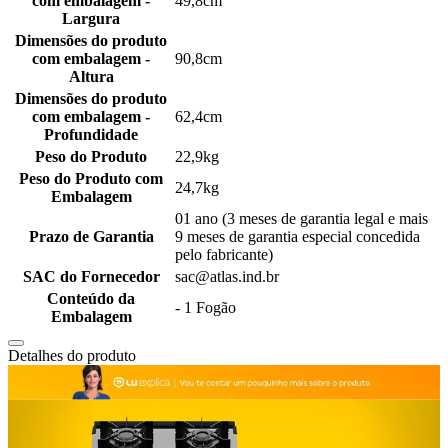
com embalagem -
49,8cm
Largura
Dimensões do produto
com embalagem -
90,8cm
Altura
Dimensões do produto
com embalagem -
62,4cm
Profundidade
Peso do Produto
22,9kg
Peso do Produto com
24,7kg
Embalagem
01 ano (3 meses de garantia legal e mais
Prazo de Garantia
9 meses de garantia especial concedida
pelo fabricante)
SAC do Fornecedor
sac@atlas.ind.br
Conteúdo da
- 1 Fogão
Embalagem
Detalhes do produto