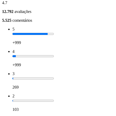
4.7
12.792
avaliações
5.525
comentários
5
+999
4
+999
3
269
2
103