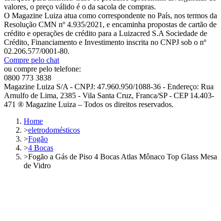
valores, o preço válido é o da sacola de compras.
O Magazine Luiza atua como correspondente no País, nos termos da
Resolução CMN nº 4.935/2021, e encaminha propostas de cartão de
crédito e operações de crédito para a Luizacred S.A Sociedade de
Crédito, Financiamento e Investimento inscrita no CNPJ sob o nº
02.206.577/0001-80.
Compre pelo chat
ou compre pelo telefone:
0800 773 3838
Magazine Luiza S/A - CNPJ: 47.960.950/1088-36 - Endereço: Rua
Arnulfo de Lima, 2385 - Vila Santa Cruz, Franca/SP - CEP 14.403-
471 ® Magazine Luiza – Todos os direitos reservados.
Home
>
eletrodomésticos
>
Fogão
>
4 Bocas
>
Fogão a Gás de Piso 4 Bocas Atlas Mônaco Top Glass Mesa
de Vidro