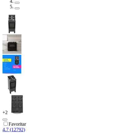
+
2
Favoritar
4.7 (12792)