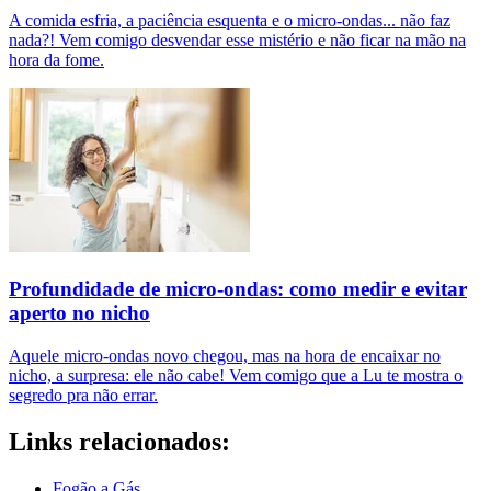
A comida esfria, a paciência esquenta e o micro-ondas... não faz
nada?! Vem comigo desvendar esse mistério e não ficar na mão na
hora da fome.
Profundidade de micro-ondas: como medir e evitar
aperto no nicho
Aquele micro-ondas novo chegou, mas na hora de encaixar no
nicho, a surpresa: ele não cabe! Vem comigo que a Lu te mostra o
segredo pra não errar.
Links relacionados:
Fogão a Gás