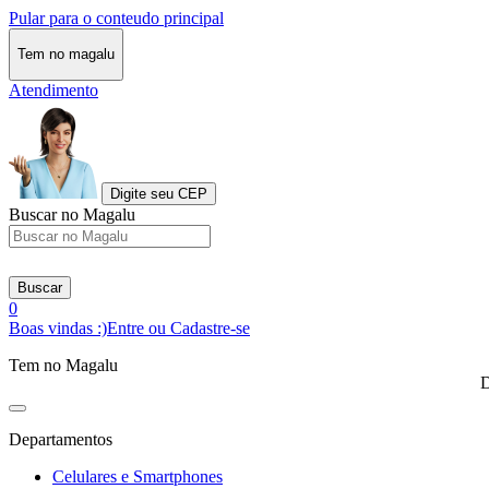
Pular para o conteudo principal
Tem no magalu
Atendimento
Digite seu CEP
Buscar no Magalu
Buscar
0
Boas vindas :)
Entre ou Cadastre-se
Tem no Magalu
D
Departamentos
Celulares e Smartphones