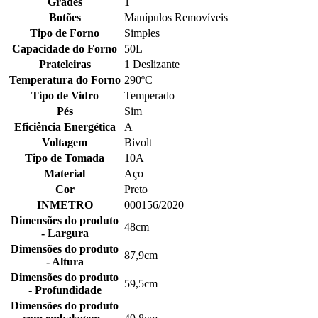
Grades
1
Botões
Manípulos Removíveis
Tipo de Forno
Simples
Capacidade do Forno
50L
Prateleiras
1 Deslizante
Temperatura do Forno
290ºC
Tipo de Vidro
Temperado
Pés
Sim
Eficiência Energética
A
Voltagem
Bivolt
Tipo de Tomada
10A
Material
Aço
Cor
Preto
INMETRO
000156/2020
Dimensões do produto
48cm
- Largura
Dimensões do produto
87,9cm
- Altura
Dimensões do produto
59,5cm
- Profundidade
Dimensões do produto