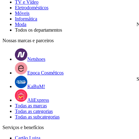
TV e Vídeo
Eletrodomésticos
Móveis
Informática
Moda
N
Todos os departamentos
Nossas marcas e parceiros
Netshoes
Epoca Cosméticos
S
KaBuM!
AliExpress
Todas as marcas
Todas as categorias
Todas as subcategorias
Serviços e benefícios
Cartão Luiza