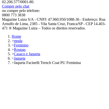
02.206.577/0001-80.
Compre pelo chat
ou compre pelo telefone:
0800 773 3838
Magazine Luiza S/A - CNPJ: 47.960.950/1088-36 - Endereço: Rua
Arnulfo de Lima, 2385 - Vila Santa Cruz, Franca/SP - CEP 14.403-
471 ® Magazine Luiza – Todos os direitos reservados.
Home
>
moda
>
Feminino
>
Roupas
>
Casaco e Jaqueta
>
Jaqueta
>
Jaqueta Facinelli Trench Coat PU Feminina