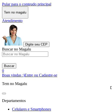
Pular para o conteudo principal
Tem no magalu
Atendimento
Digite seu CEP
Buscar no Magalu
Buscar
0
Boas vindas :)
Entre ou Cadastre-se
Tem no Magalu
D
Departamentos
Celulares e Smartphones