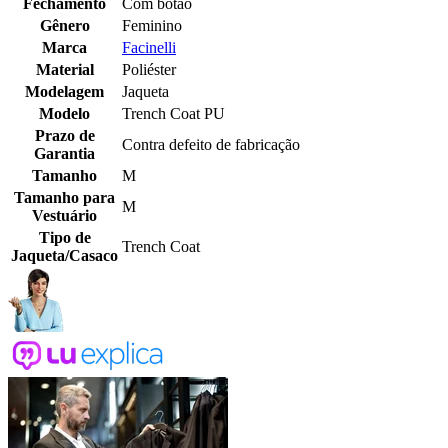
Fechamento
Com botão
Gênero
Feminino
Marca
Facinelli
Material
Poliéster
Modelagem
Jaqueta
Modelo
Trench Coat PU
Prazo de
Contra defeito de fabricação
Garantia
Tamanho
M
Tamanho para
M
Vestuário
Tipo de
Trench Coat
Jaqueta/Casaco