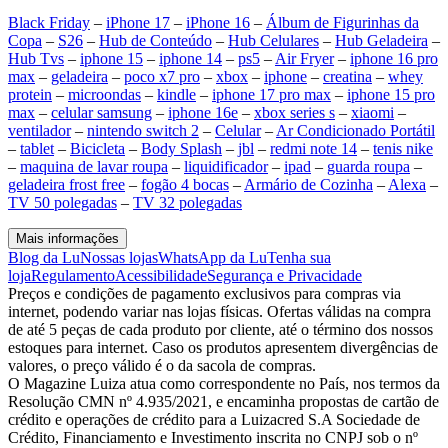
Black Friday
–
iPhone 17
–
iPhone 16
–
Álbum de Figurinhas da
Copa
–
S26
–
Hub de Conteúdo
–
Hub Celulares
–
Hub Geladeira
–
Hub Tvs
–
iphone 15
–
iphone 14
–
ps5
–
Air Fryer
–
iphone 16 pro
max
–
geladeira
–
poco x7 pro
–
xbox
–
iphone
–
creatina
–
whey
protein
–
microondas
–
kindle
–
iphone 17 pro max
–
iphone 15 pro
max
–
celular samsung
–
iphone 16e
–
xbox series s
–
xiaomi
–
ventilador
–
nintendo switch 2
–
Celular
–
Ar Condicionado Portátil
–
tablet
–
Bicicleta
–
Body Splash
–
jbl
–
redmi note 14
–
tenis nike
–
maquina de lavar roupa
–
liquidificador
–
ipad
–
guarda roupa
–
geladeira frost free
–
fogão 4 bocas
–
Armário de Cozinha
–
Alexa
–
TV 50 polegadas
–
TV 32 polegadas
Mais informações
Blog da Lu
Nossas lojas
WhatsApp da Lu
Tenha sua
loja
Regulamento
Acessibilidade
Segurança e Privacidade
Preços e condições de pagamento exclusivos para compras via
internet, podendo variar nas lojas físicas. Ofertas válidas na compra
de até 5 peças de cada produto por cliente, até o término dos nossos
estoques para internet. Caso os produtos apresentem divergências de
valores, o preço válido é o da sacola de compras.
O Magazine Luiza atua como correspondente no País, nos termos da
Resolução CMN nº 4.935/2021, e encaminha propostas de cartão de
crédito e operações de crédito para a Luizacred S.A Sociedade de
Crédito, Financiamento e Investimento inscrita no CNPJ sob o nº