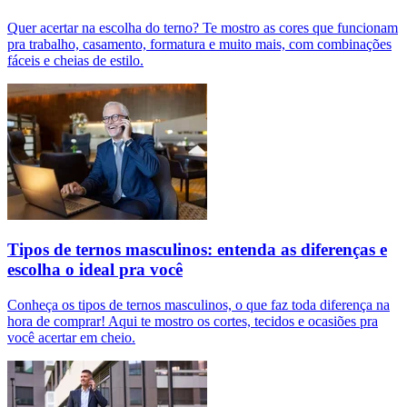
Quer acertar na escolha do terno? Te mostro as cores que funcionam
pra trabalho, casamento, formatura e muito mais, com combinações
fáceis e cheias de estilo.
Tipos de ternos masculinos: entenda as diferenças e
escolha o ideal pra você
Conheça os tipos de ternos masculinos, o que faz toda diferença na
hora de comprar! Aqui te mostro os cortes, tecidos e ocasiões pra
você acertar em cheio.