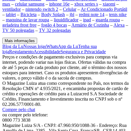
max
–
celular samsung
–
iphone 16e
–
xbox series s
–
xiaomi
–
ventilador
–
nintendo switch 2
–
Celular
–
Ar Condicionado Portátil
–
tablet
–
Bicicleta
–
Body Splash
–
jbl
–
redmi note 14
–
tenis nike
–
maquina de lavar roupa
–
liquidificador
–
ipad
–
guarda roupa
–
geladeira frost free
–
fogão 4 bocas
–
Armário de Cozinha
–
Alexa
–
TV 50 polegadas
–
TV 32 polegadas
Mais informações
Blog da Lu
Nossas lojas
WhatsApp da Lu
Tenha sua
loja
Regulamento
Acessibilidade
Segurança e Privacidade
Preços e condições de pagamento exclusivos para compras via
internet, podendo variar nas lojas físicas. Ofertas válidas na compra
de até 5 peças de cada produto por cliente, até o término dos nossos
estoques para internet. Caso os produtos apresentem divergências de
valores, o preço válido é o da sacola de compras.
O Magazine Luiza atua como correspondente no País, nos termos da
Resolução CMN nº 4.935/2021, e encaminha propostas de cartão de
crédito e operações de crédito para a Luizacred S.A Sociedade de
Crédito, Financiamento e Investimento inscrita no CNPJ sob o nº
02.206.577/0001-80.
Compre pelo chat
ou compre pelo telefone:
0800 773 3838
Magazine Luiza S/A - CNPJ: 47.960.950/1088-36 - Endereço: Rua
Arnulfo de Lima, 2385 - Vila Santa Cruz, Franca/SP - CEP 14.403-