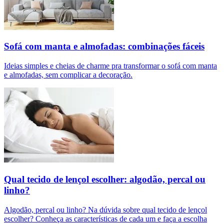
Sofá com manta e almofadas: combinações fáceis
Ideias simples e cheias de charme pra transformar o sofá com manta
e almofadas, sem complicar a decoração.
Qual tecido de lençol escolher: algodão, percal ou
linho?
Algodão, percal ou linho? Na dúvida sobre qual tecido de lençol
escolher? Conheça as características de cada um e faça a escolha