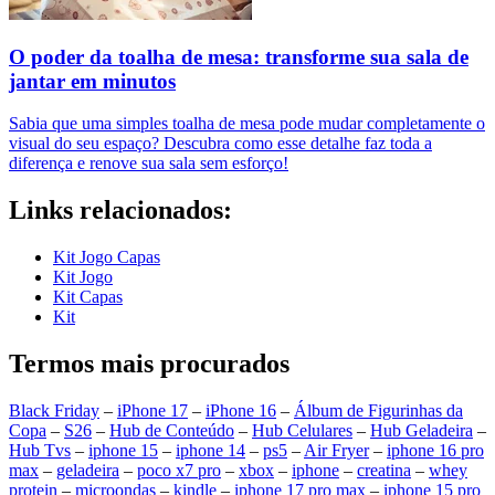
O poder da toalha de mesa: transforme sua sala de
jantar em minutos
Sabia que uma simples toalha de mesa pode mudar completamente o
visual do seu espaço? Descubra como esse detalhe faz toda a
diferença e renove sua sala sem esforço!
Links relacionados:
Kit Jogo Capas
Kit Jogo
Kit Capas
Kit
Termos mais procurados
Black Friday
–
iPhone 17
–
iPhone 16
–
Álbum de Figurinhas da
Copa
–
S26
–
Hub de Conteúdo
–
Hub Celulares
–
Hub Geladeira
–
Hub Tvs
–
iphone 15
–
iphone 14
–
ps5
–
Air Fryer
–
iphone 16 pro
max
–
geladeira
–
poco x7 pro
–
xbox
–
iphone
–
creatina
–
whey
protein
–
microondas
–
kindle
–
iphone 17 pro max
–
iphone 15 pro