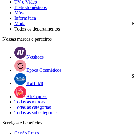
TV e Vídeo
Eletrodomésticos
Móveis
Informática
Moda
N
Todos os departamentos
Nossas marcas e parceiros
Netshoes
Epoca Cosméticos
S
KaBuM!
AliExpress
Todas as marcas
Todas as categorias
Todas as subcategorias
Serviços e benefícios
Cartão Luiza