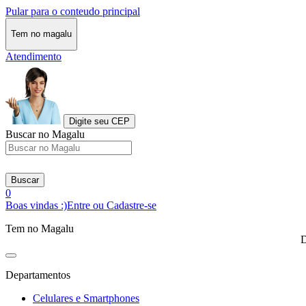
Pular para o conteudo principal
Tem no magalu
Atendimento
Digite seu CEP
Buscar no Magalu
Buscar
0
Boas vindas :)
Entre ou Cadastre-se
Tem no Magalu
D
Departamentos
Celulares e Smartphones