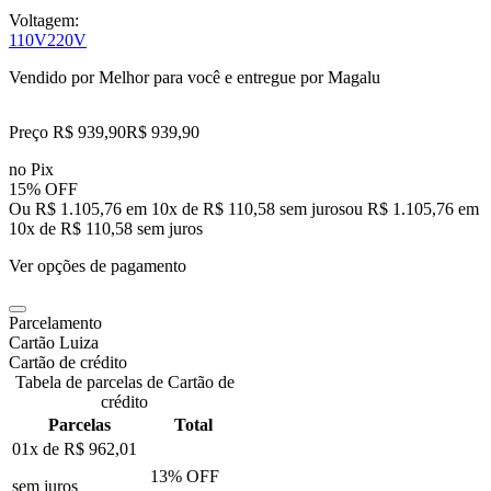
Voltagem:
110V
220V
Vendido por
Melhor para você
e entregue por
Magalu
Preço R$ 939,90
R$
939
,
90
no Pix
15% OFF
Ou R$ 1.105,76 em 10x de R$ 110,58 sem juros
ou
R$ 1.105,76
em
10
x de
R$ 110,58
sem juros
Ver opções de pagamento
Parcelamento
Cartão Luiza
Cartão de crédito
Tabela de parcelas de Cartão de
crédito
Parcelas
Total
01x de
R$ 962,01
13
% OFF
sem juros