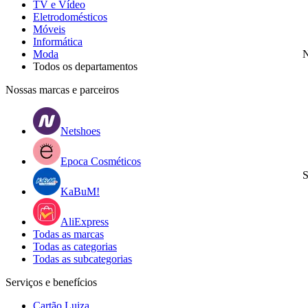
TV e Vídeo
Eletrodomésticos
Móveis
Informática
Moda
N
Todos os departamentos
Nossas marcas e parceiros
Netshoes
Epoca Cosméticos
S
KaBuM!
AliExpress
Todas as marcas
Todas as categorias
Todas as subcategorias
Serviços e benefícios
Cartão Luiza