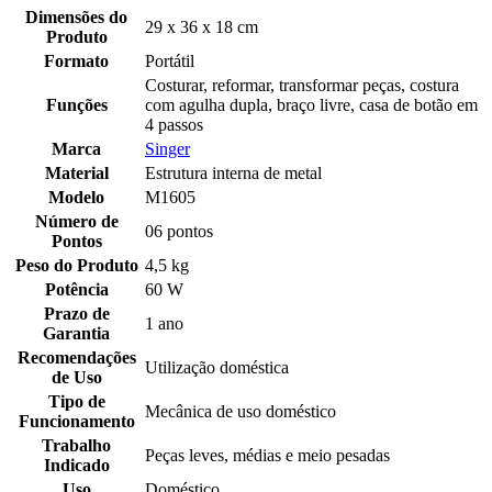
Dimensões do
29 x 36 x 18 cm
Produto
Formato
Portátil
Costurar, reformar, transformar peças, costura
Funções
com agulha dupla, braço livre, casa de botão em
4 passos
Marca
Singer
Material
Estrutura interna de metal
Modelo
M1605
Número de
06 pontos
Pontos
Peso do Produto
4,5 kg
Potência
60 W
Prazo de
1 ano
Garantia
Recomendações
Utilização doméstica
de Uso
Tipo de
Mecânica de uso doméstico
Funcionamento
Trabalho
Peças leves, médias e meio pesadas
Indicado
Uso
Doméstico