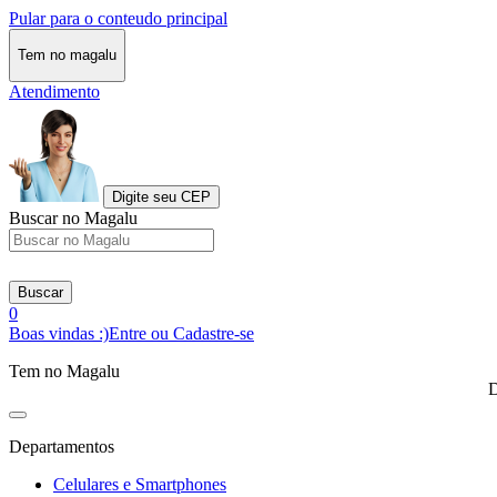
Pular para o conteudo principal
Tem no magalu
Atendimento
Digite seu CEP
Buscar no Magalu
Buscar
0
Boas vindas :)
Entre ou Cadastre-se
Tem no Magalu
D
Departamentos
Celulares e Smartphones