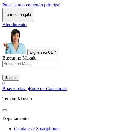
Pular para o conteudo principal
Tem no magalu
Atendimento
Digite seu CEP
Buscar no Magalu
Buscar
0
Boas vindas :)
Entre ou Cadastre-se
Tem no Magalu
Departamentos
Celulares e Smartphones