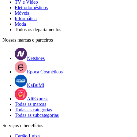
TV e Vídeo
Eletrodomésticos
Móveis
Informática
Moda
Todos os departamentos
Nossas marcas e parceiros
Netshoes
Epoca Cosméticos
KaBuM!
AliExpress
Todas as marcas
Todas as categorias
Todas as subcategorias
Serviços e benefícios
Cartão Luiza