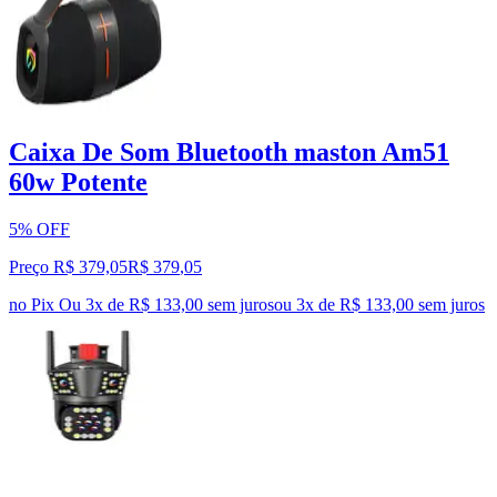
Caixa De Som Bluetooth maston Am51
60w Potente
5% OFF
Preço R$ 379,05
R$
379
,
05
no Pix
Ou 3x de R$ 133,00 sem juros
ou
3
x de
R$ 133,00
sem juros