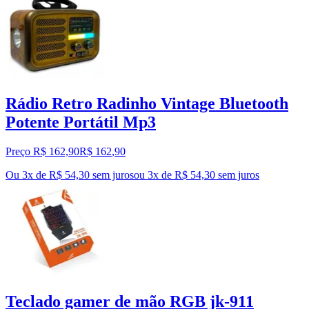
Rádio Retro Radinho Vintage Bluetooth
Potente Portátil Mp3
Preço R$ 162,90
R$
162
,
90
Ou 3x de R$ 54,30 sem juros
ou
3
x de
R$ 54,30
sem juros
Teclado gamer de mão RGB jk-911