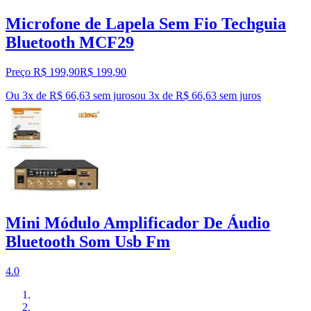
Microfone de Lapela Sem Fio Techguia
Bluetooth MCF29
Preço R$ 199,90
R$
199
,
90
Ou 3x de R$ 66,63 sem juros
ou
3
x de
R$ 66,63
sem juros
Mini Módulo Amplificador De Áudio
Bluetooth Som Usb Fm
4.0