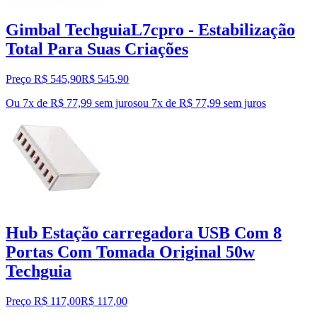
Gimbal TechguiaL7cpro - Estabilização
Total Para Suas Criações
Preço R$ 545,90
R$
545
,
90
Ou 7x de R$ 77,99 sem juros
ou
7
x de
R$ 77,99
sem juros
Hub Estação carregadora USB Com 8
Portas Com Tomada Original 50w
Techguia
Preço R$ 117,00
R$
117
,
00