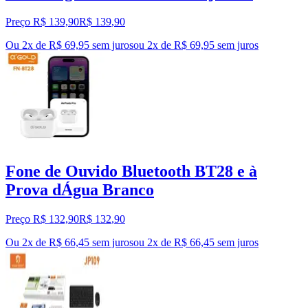
Preço R$ 139,90
R$
139
,
90
Ou 2x de R$ 69,95 sem juros
ou
2
x de
R$ 69,95
sem juros
Fone de Ouvido Bluetooth BT28 e à
Prova dÁgua Branco
Preço R$ 132,90
R$
132
,
90
Ou 2x de R$ 66,45 sem juros
ou
2
x de
R$ 66,45
sem juros