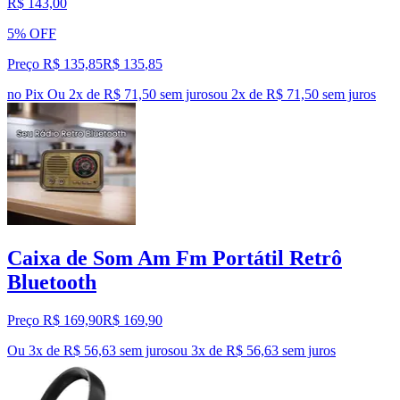
R$ 143,00
5% OFF
Preço R$ 135,85
R$
135
,
85
no Pix
Ou 2x de R$ 71,50 sem juros
ou
2
x de
R$ 71,50
sem juros
Caixa de Som Am Fm Portátil Retrô
Bluetooth
Preço R$ 169,90
R$
169
,
90
Ou 3x de R$ 56,63 sem juros
ou
3
x de
R$ 56,63
sem juros