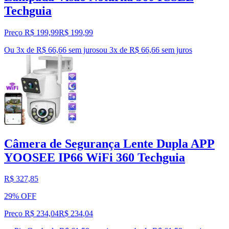
Techguia
Preço R$ 199,99
R$
199
,
99
Ou 3x de R$ 66,66 sem juros
ou
3
x de
R$ 66,66
sem juros
Câmera de Segurança Lente Dupla APP
YOOSEE IP66 WiFi 360 Techguia
R$ 327,85
29% OFF
Preço R$ 234,04
R$
234
,
04