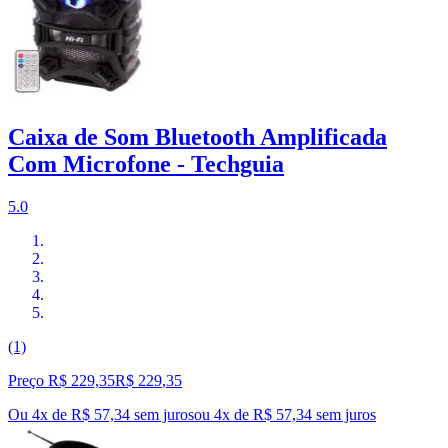
Caixa de Som Bluetooth Amplificada
Com Microfone - Techguia
5.0
(1)
Preço R$ 229,35
R$
229
,
35
Ou 4x de R$ 57,34 sem juros
ou
4
x de
R$ 57,34
sem juros