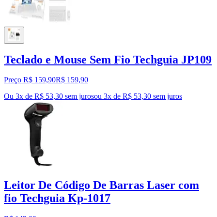
Teclado e Mouse Sem Fio Techguia JP109
Preço R$ 159,90
R$
159
,
90
Ou 3x de R$ 53,30 sem juros
ou
3
x de
R$ 53,30
sem juros
Leitor De Código De Barras Laser com
fio Techguia Kp-1017