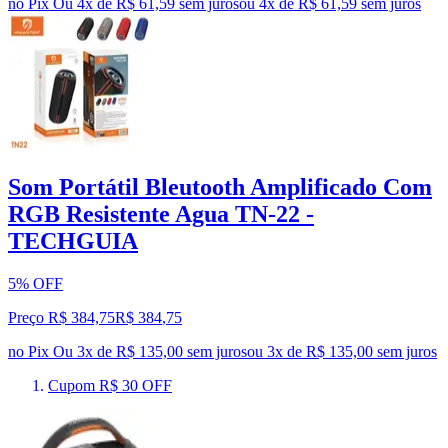
no Pix
Ou 4x de R$ 61,59 sem juros
ou
4
x de
R$ 61,59
sem juros
Som Portátil Bleutooth Amplificado Com
RGB Resistente Agua TN-22 -
TECHGUIA
5% OFF
Preço R$ 384,75
R$
384
,
75
no Pix
Ou 3x de R$ 135,00 sem juros
ou
3
x de
R$ 135,00
sem juros
Cupom R$ 30 OFF