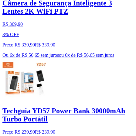
Câmera de Segurança Inteligente 3
Lentes 2K WiFi PTZ
R$ 369,90
8% OFF
Preço R$ 339,90
R$
339
,
90
Ou 6x de R$ 56,65 sem juros
ou
6
x de
R$ 56,65
sem juros
Techguia YD57 Power Bank 30000mAh
Turbo Portátil
Preço R$ 239,90
R$
239
,
90