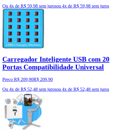
Ou 4x de R$ 59,98 sem juros
ou
4
x de
R$ 59,98
sem juros
Carregador Inteligente USB com 20
Portas Compatibilidade Universal
Preço R$ 209,90
R$
209
,
90
Ou 4x de R$ 52,48 sem juros
ou
4
x de
R$ 52,48
sem juros