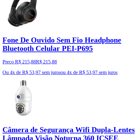
Fone De Ouvido Sem Fio Headphone
Bluetooth Celular PEI-P695
Preço R$ 215,88
R$
215
,
88
Ou 4x de R$ 53,97 sem juros
ou
4
x de
R$ 53,97
sem juros
Câmera de Segurança Wifi Dupla-Lentes
Lâmpada Visão Noturna 360 ICSEE