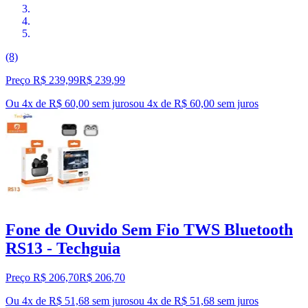
(8)
Preço R$ 239,99
R$
239
,
99
Ou 4x de R$ 60,00 sem juros
ou
4
x de
R$ 60,00
sem juros
Fone de Ouvido Sem Fio TWS Bluetooth
RS13 - Techguia
Preço R$ 206,70
R$
206
,
70
Ou 4x de R$ 51,68 sem juros
ou
4
x de
R$ 51,68
sem juros