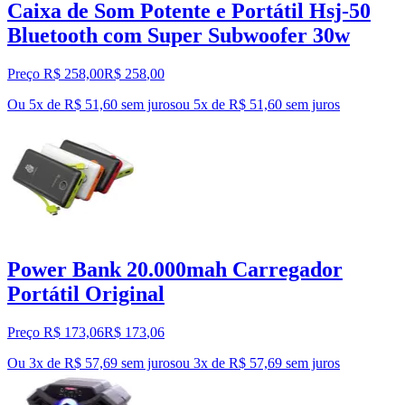
Caixa de Som Potente e Portátil Hsj-50
Bluetooth com Super Subwoofer 30w
Preço R$ 258,00
R$
258
,
00
Ou 5x de R$ 51,60 sem juros
ou
5
x de
R$ 51,60
sem juros
Power Bank 20.000mah Carregador
Portátil Original
Preço R$ 173,06
R$
173
,
06
Ou 3x de R$ 57,69 sem juros
ou
3
x de
R$ 57,69
sem juros