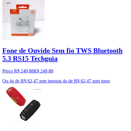
Fone de Ouvido Sem fio TWS Bluetooth
5.3 RS15 Techguia
Preço R$ 249,88
R$
249
,
88
Ou 4x de R$ 62,47 sem juros
ou
4
x de
R$ 62,47
sem juros