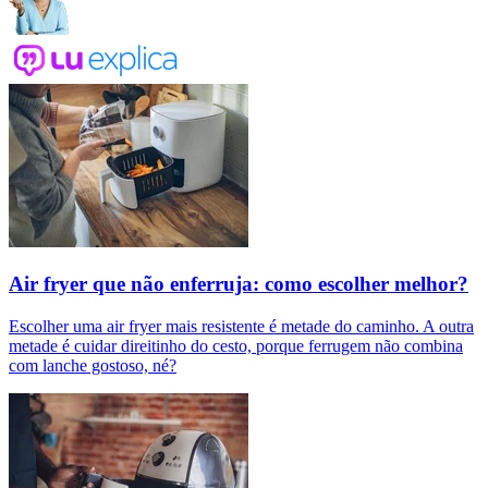
Air fryer que não enferruja: como escolher melhor?
Escolher uma air fryer mais resistente é metade do caminho. A outra
metade é cuidar direitinho do cesto, porque ferrugem não combina
com lanche gostoso, né?