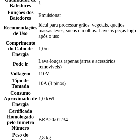
1
Batedores
Funções dos
Emulsionar
Batedores
Ideal para processar grãos, vegetais, queijos,
Recomendações
massas leves, sucos e molhos. Lave as peças logo
de Uso
após o uso.
Comprimento
do Cabo de
1,0m
Energia
Lava-louças (apenas jarras e acessórios
Pode ir
removíveis)
Voltagem
110V
Tipo de
10A (3 pinos)
Tomada
Consumo
Aproximado de
1,0 kWh
Energia
Certificado
Homologado
BRA20/01234
pelo Inmetro
Número
Peso do
2,8 kg