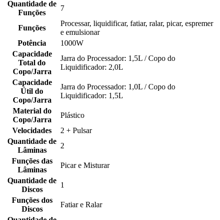
Quantidade de
7
Funções
Processar, liquidificar, fatiar, ralar, picar, espremer
Funções
e emulsionar
Potência
1000W
Capacidade
Jarra do Processador: 1,5L / Copo do
Total do
Liquidificador: 2,0L
Copo/Jarra
Capacidade
Jarra do Processador: 1,0L / Copo do
Útil do
Liquidificador: 1,5L
Copo/Jarra
Material do
Plástico
Copo/Jarra
Velocidades
2 + Pulsar
Quantidade de
2
Lâminas
Funções das
Picar e Misturar
Lâminas
Quantidade de
1
Discos
Funções dos
Fatiar e Ralar
Discos
Quantidade de