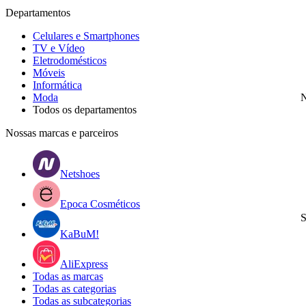
Departamentos
Celulares e Smartphones
TV e Vídeo
Eletrodomésticos
Móveis
Informática
Moda
N
Todos os departamentos
Nossas marcas e parceiros
Netshoes
Epoca Cosméticos
S
KaBuM!
AliExpress
Todas as marcas
Todas as categorias
Todas as subcategorias