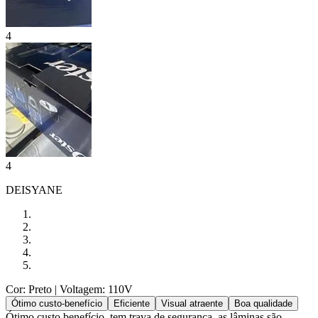
4
4
DEISYANE
Cor: Preto
| Voltagem: 110V
Ótimo custo-benefício
Eficiente
Visual atraente
Boa qualidade
Ótimo custo benefício, tem trava de segurança, as lâminas são