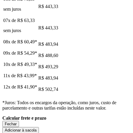
R$ 443,33
sem juros
07x de
R$ 63,33
R$ 443,33
sem juros
08x de
R$ 60,49
*
R$ 483,94
09x de
R$ 54,29
*
R$ 488,60
10x de
R$ 49,33
*
R$ 493,29
11x de
R$ 43,99
*
R$ 483,94
12x de
R$ 41,90
*
R$ 502,74
*Juros: Todos os encargos da operação, como juros, custo de
parcelamento e outras tarifas estão incluídas neste valor.
Calcular frete e prazo
Fechar
Adicionar à sacola