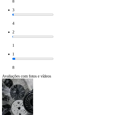
8
3
4
2
1
1
8
Avaliações com fotos e vídeos