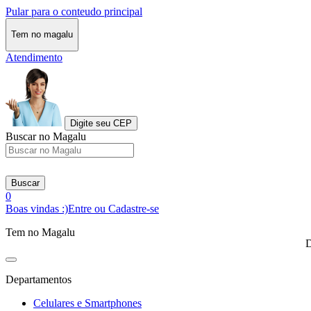
Pular para o conteudo principal
Tem no magalu
Atendimento
Digite seu CEP
Buscar no Magalu
Buscar
0
Boas vindas :)
Entre ou Cadastre-se
Tem no Magalu
D
Departamentos
Celulares e Smartphones