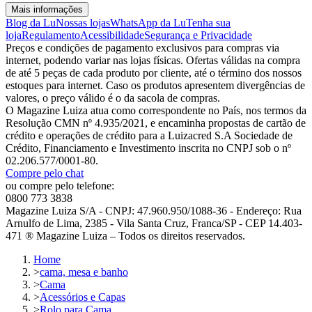
Mais informações
Blog da Lu
Nossas lojas
WhatsApp da Lu
Tenha sua
loja
Regulamento
Acessibilidade
Segurança e Privacidade
Preços e condições de pagamento exclusivos para compras via
internet, podendo variar nas lojas físicas. Ofertas válidas na compra
de até 5 peças de cada produto por cliente, até o término dos nossos
estoques para internet. Caso os produtos apresentem divergências de
valores, o preço válido é o da sacola de compras.
O Magazine Luiza atua como correspondente no País, nos termos da
Resolução CMN nº 4.935/2021, e encaminha propostas de cartão de
crédito e operações de crédito para a Luizacred S.A Sociedade de
Crédito, Financiamento e Investimento inscrita no CNPJ sob o nº
02.206.577/0001-80.
Compre pelo chat
ou compre pelo telefone:
0800 773 3838
Magazine Luiza S/A - CNPJ: 47.960.950/1088-36 - Endereço: Rua
Arnulfo de Lima, 2385 - Vila Santa Cruz, Franca/SP - CEP 14.403-
471 ® Magazine Luiza – Todos os direitos reservados.
Home
>
cama, mesa e banho
>
Cama
>
Acessórios e Capas
>
Rolo para Cama