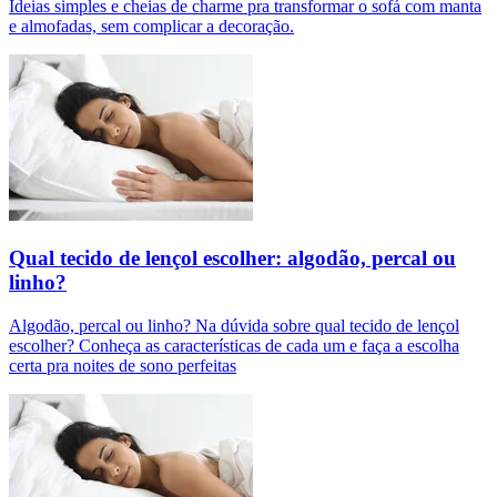
Ideias simples e cheias de charme pra transformar o sofá com manta
e almofadas, sem complicar a decoração.
Qual tecido de lençol escolher: algodão, percal ou
linho?
Algodão, percal ou linho? Na dúvida sobre qual tecido de lençol
escolher? Conheça as características de cada um e faça a escolha
certa pra noites de sono perfeitas