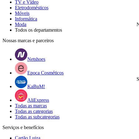
TV e Vídeo
Eletrodomésticos
Móveis
Informática
Moda
N
Todos os departamentos
Nossas marcas e parceiros
Netshoes
Epoca Cosméticos
S
KaBuM!
AliExpress
Todas as marcas
Todas as categorias
Todas as subcategorias
Serviços e benefícios
Cartão Luiza