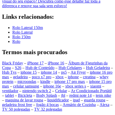
visual do seu espaço? Descubra como esse detalhe faz toda a
diferença e renove sua sala sem esforço!
Links relacionados:
Rolo Lateral 150m
Rolo Lateral
Rolo 150m
Rolo
Termos mais procurados
Black Friday
–
iPhone 17
–
iPhone 16
–
Álbum de Figurinhas da
Copa
–
S26
–
Hub de Conteúdo
–
Hub Celulares
–
Hub Geladeira
–
Hub Tvs
–
iphone 15
–
iphone 14
–
ps5
–
Air Fryer
–
iphone 16 pro
max
–
geladeira
–
poco x7 pro
–
xbox
–
iphone
–
creatina
–
whey
protein
–
microondas
–
kindle
–
iphone 17 pro max
–
iphone 15 pro
max
–
celular samsung
–
iphone 16e
–
xbox series s
–
xiaomi
–
ventilador
–
nintendo switch 2
–
Celular
–
Ar Condicionado Portátil
–
tablet
–
Bicicleta
–
Body Splash
–
jbl
–
redmi note 14
–
tenis nike
–
maquina de lavar roupa
–
liquidificador
–
ipad
–
guarda roupa
–
geladeira frost free
–
fogão 4 bocas
–
Armário de Cozinha
–
Alexa
–
TV 50 polegadas
–
TV 32 polegadas