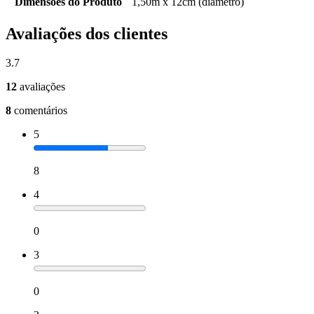
Dimensões do Produto
1,50m x 12cm (diâmetro)
Avaliações dos clientes
3.7
12
avaliações
8
comentários
5
8
4
0
3
0