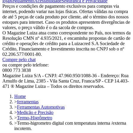
loja
Regulamento
Acessibilidade
Segurança e Privacidade
Preços e condições de pagamento exclusivos para compras via
internet, podendo variar nas lojas físicas. Ofertas válidas na compra
de até 5 peças de cada produto por cliente, até o término dos nossos
estoques para internet. Caso os produtos apresentem divergências de
valores, o preço válido é o da sacola de compras.
O Magazine Luiza atua como correspondente no País, nos termos da
Resolução CMN nº 4.935/2021, e encaminha propostas de cartão de
crédito e operações de crédito para a Luizacred S.A Sociedade de
Crédito, Financiamento e Investimento inscrita no CNPJ sob o nº
02.206.577/0001-80.
Compre pelo chat
ou compre pelo telefone:
0800 773 3838
Magazine Luiza S/A - CNPJ: 47.960.950/1088-36 - Endereço: Rua
Arnulfo de Lima, 2385 - Vila Santa Cruz, Franca/SP - CEP 14.403-
471 ® Magazine Luiza – Todos os direitos reservados.
Home
>
ferramentas
>
Ferramentas Automotivas
>
Medição e Precisão
>
Termo-Higrômetro
>
Termo-higrometro digital com temperatura interna /externa
incoterm.