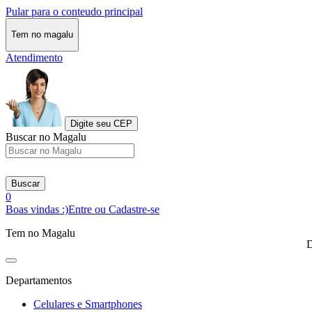
Pular para o conteudo principal
Tem no magalu
Atendimento
Digite seu CEP
Buscar no Magalu
Buscar
0
Boas vindas :)
Entre ou Cadastre-se
Tem no Magalu
D
Departamentos
Celulares e Smartphones