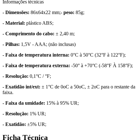
Informações técnicas
- Dimensões:
86x64x22 mm;
- peso:
85g;
- Material:
plástico ABS;
- Comprimento do cabo:
± 2,40 m;
- Pilhas:
1,5V - AAA; (não inclusas)
- Faixa de temperatura interna:
0°C à 50°C (32°F à 122°F);
- Faixa de temperatura externa:
-50° à +70°C (-58°F À 158°F);
- Resolução:
0,1°C / °F;
- Exatidão int/ext:
± 1°C de 0oC a 50oC, ± 2oC para o restante da
faixa.
- Faixa da umidade:
15% à 95% UR;
- Resolução:
1% UR;
- Exatidão:
±5% UR;
Ficha Técnica