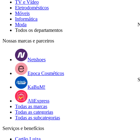
TV e Vídeo
Eletrodomésticos
Móveis
Informática
Moda
N
Todos os departamentos
Nossas marcas e parceiros
Netshoes
Epoca Cosméticos
S
KaBuM!
AliExpress
Todas as marcas
Todas as categorias
Todas as subcategorias
Serviços e benefícios
Cartão Luiza