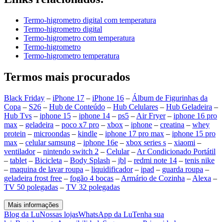
Termo-higrometro digital com temperatura
Termo-higrometro digital
Termo-higrometro com temperatura
Termo-higrometro
Termo-higrometro temperatura
Termos mais procurados
Black Friday
–
iPhone 17
–
iPhone 16
–
Álbum de Figurinhas da
Copa
–
S26
–
Hub de Conteúdo
–
Hub Celulares
–
Hub Geladeira
–
Hub Tvs
–
iphone 15
–
iphone 14
–
ps5
–
Air Fryer
–
iphone 16 pro
max
–
geladeira
–
poco x7 pro
–
xbox
–
iphone
–
creatina
–
whey
protein
–
microondas
–
kindle
–
iphone 17 pro max
–
iphone 15 pro
max
–
celular samsung
–
iphone 16e
–
xbox series s
–
xiaomi
–
ventilador
–
nintendo switch 2
–
Celular
–
Ar Condicionado Portátil
–
tablet
–
Bicicleta
–
Body Splash
–
jbl
–
redmi note 14
–
tenis nike
–
maquina de lavar roupa
–
liquidificador
–
ipad
–
guarda roupa
–
geladeira frost free
–
fogão 4 bocas
–
Armário de Cozinha
–
Alexa
–
TV 50 polegadas
–
TV 32 polegadas
Mais informações
Blog da Lu
Nossas lojas
WhatsApp da Lu
Tenha sua