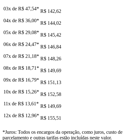
03x de
R$ 47,54
*
R$ 142,62
04x de
R$ 36,00
*
R$ 144,02
05x de
R$ 29,08
*
R$ 145,42
06x de
R$ 24,47
*
R$ 146,84
07x de
R$ 21,18
*
R$ 148,26
08x de
R$ 18,71
*
R$ 149,69
09x de
R$ 16,79
*
R$ 151,13
10x de
R$ 15,26
*
R$ 152,58
11x de
R$ 13,61
*
R$ 149,69
12x de
R$ 12,96
*
R$ 155,51
*Juros: Todos os encargos da operação, como juros, custo de
parcelamento e outras tarifas estão incluídas neste valor.