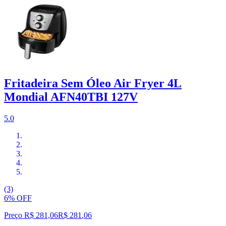
Fritadeira Sem Óleo Air Fryer 4L
Mondial AFN40TBI 127V
5.0
(3)
6% OFF
Preço R$ 281,06
R$
281
,
06