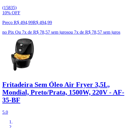
(15835)
10% OFF
Preço R$ 494,99
R$
494
,
99
no Pix
Ou 7x de R$ 78,57 sem juros
ou
7
x de
R$ 78,57
sem juros
Fritadeira Sem Óleo Air Fryer 3,5L,
Mondial, Preto/Prata, 1500W, 220V - AF-
35-BF
5.0