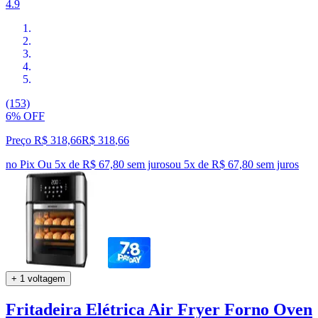
4.9
(153)
6% OFF
Preço R$ 318,66
R$
318
,
66
no Pix
Ou 5x de R$ 67,80 sem juros
ou
5
x de
R$ 67,80
sem juros
+ 1 voltagem
Fritadeira Elétrica Air Fryer Forno Oven