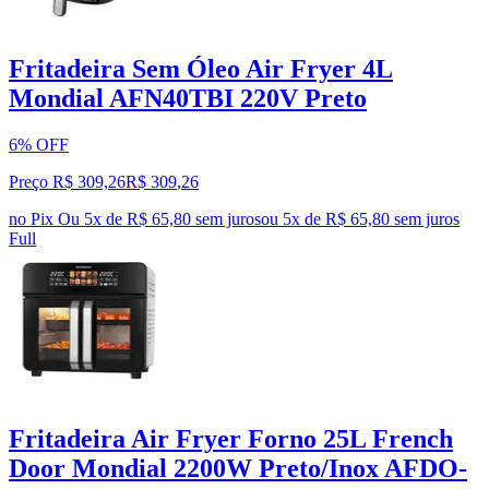
Fritadeira Sem Óleo Air Fryer 4L
Mondial AFN40TBI 220V Preto
6% OFF
Preço R$ 309,26
R$
309
,
26
no Pix
Ou 5x de R$ 65,80 sem juros
ou
5
x de
R$ 65,80
sem juros
Full
Fritadeira Air Fryer Forno 25L French
Door Mondial 2200W Preto/Inox AFDO-