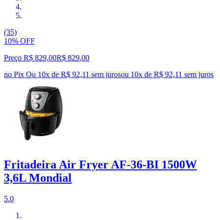
(35)
10% OFF
Preço R$ 829,00
R$
829
,
00
no Pix
Ou 10x de R$ 92,11 sem juros
ou
10
x de
R$ 92,11
sem juros
Fritadeira Air Fryer AF-36-BI 1500W
3,6L Mondial
5.0