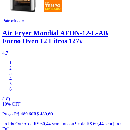
Patrocinado
Air Fryer Mondial AFON-12-L-AB
Forno Oven 12 Litros 127v
4.7
(18)
10% OFF
Preço R$ 489,60
R$
489
,
60
no Pix
Ou 9x de R$ 60,44 sem juros
ou
9
x de
R$ 60,44
sem juros
Full