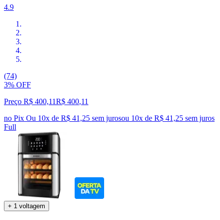
4.9
(74)
3% OFF
Preço R$ 400,11
R$
400
,
11
no Pix
Ou 10x de R$ 41,25 sem juros
ou
10
x de
R$ 41,25
sem juros
Full
+ 1 voltagem