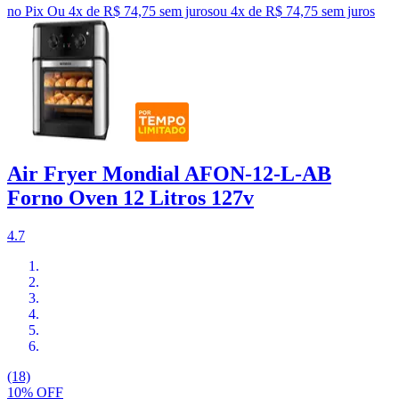
no Pix
Ou 4x de R$ 74,75 sem juros
ou
4
x de
R$ 74,75
sem juros
Air Fryer Mondial AFON-12-L-AB
Forno Oven 12 Litros 127v
4.7
(18)
10% OFF