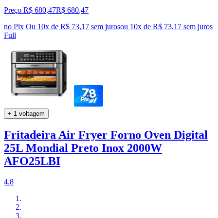
Preço R$ 680,47
R$
680
,
47
no Pix
Ou 10x de R$ 73,17 sem juros
ou
10
x de
R$ 73,17
sem juros
Full
+ 1 voltagem
Fritadeira Air Fryer Forno Oven Digital
25L Mondial Preto Inox 2000W
AFO25LBI
4.8