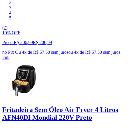
(7)
10% OFF
Preço R$ 206,99
R$
206
,
99
no Pix
Ou 4x de R$ 57,50 sem juros
ou
4
x de
R$ 57,50
sem juros
Full
Fritadeira Sem Óleo Air Fryer 4 Litros
AFN40DI Mondial 220V Preto