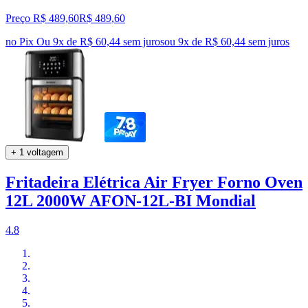
Preço R$ 489,60
R$
489
,
60
no Pix
Ou 9x de R$ 60,44 sem juros
ou
9
x de
R$ 60,44
sem juros
+ 1 voltagem
Fritadeira Elétrica Air Fryer Forno Oven
12L 2000W AFON-12L-BI Mondial
4.8