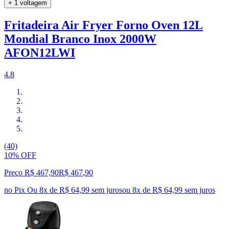
+ 1 voltagem
Fritadeira Air Fryer Forno Oven 12L
Mondial Branco Inox 2000W
AFON12LWI
4.8
(40)
10% OFF
Preço R$ 467,90
R$
467
,
90
no Pix
Ou 8x de R$ 64,99 sem juros
ou
8
x de
R$ 64,99
sem juros