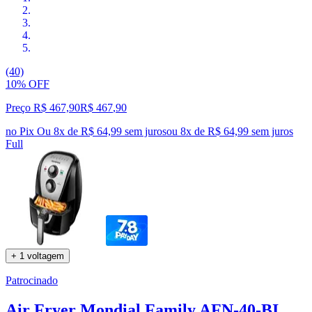
(40)
10% OFF
Preço R$ 467,90
R$
467
,
90
no Pix
Ou 8x de R$ 64,99 sem juros
ou
8
x de
R$ 64,99
sem juros
Full
+ 1 voltagem
Patrocinado
Air Fryer Mondial Family AFN-40-BI