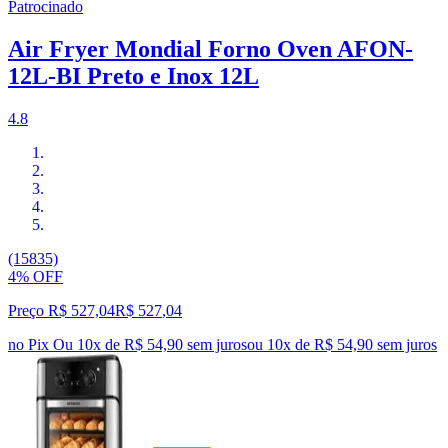
Patrocinado
Air Fryer Mondial Forno Oven AFON-
12L-BI Preto e Inox 12L
4.8
(15835)
4% OFF
Preço R$ 527,04
R$
527
,
04
no Pix
Ou 10x de R$ 54,90 sem juros
ou
10
x de
R$ 54,90
sem juros