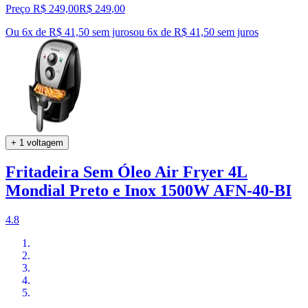
Preço R$ 249,00
R$
249
,
00
Ou 6x de R$ 41,50 sem juros
ou
6
x de
R$ 41,50
sem juros
+ 1 voltagem
Fritadeira Sem Óleo Air Fryer 4L
Mondial Preto e Inox 1500W AFN-40-BI
4.8