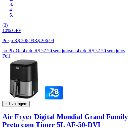
(3)
10% OFF
Preço R$ 206,99
R$
206
,
99
no Pix
Ou 4x de R$ 57,50 sem juros
ou
4
x de
R$ 57,50
sem juros
Full
+ 1 voltagem
Air Fryer Digital Mondial Grand Family
Preta com Timer 5L AF-50-DVI