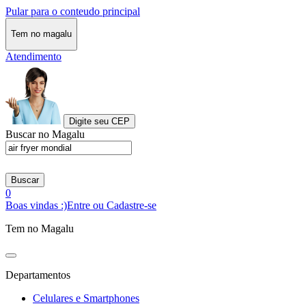
Pular para o conteudo principal
Tem no magalu
Atendimento
Digite seu CEP
Buscar no Magalu
Buscar
0
Boas vindas :)
Entre ou Cadastre-se
Tem no Magalu
Departamentos
Celulares e Smartphones