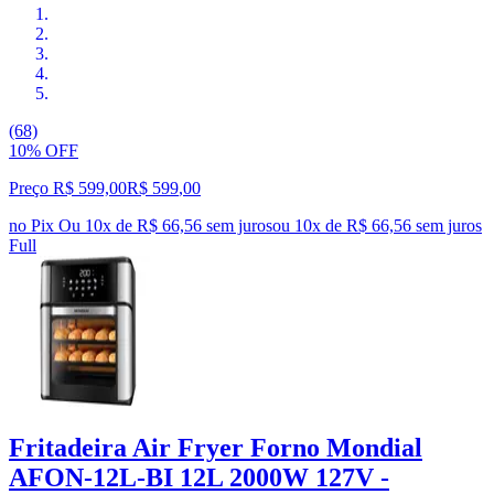
(68)
10% OFF
Preço R$ 599,00
R$
599
,
00
no Pix
Ou 10x de R$ 66,56 sem juros
ou
10
x de
R$ 66,56
sem juros
Full
Fritadeira Air Fryer Forno Mondial
AFON-12L-BI 12L 2000W 127V -