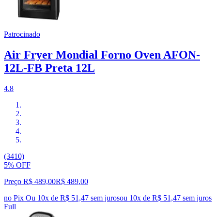
Patrocinado
Air Fryer Mondial Forno Oven AFON-
12L-FB Preta 12L
4.8
(3410)
5% OFF
Preço R$ 489,00
R$
489
,
00
no Pix
Ou 10x de R$ 51,47 sem juros
ou
10
x de
R$ 51,47
sem juros
Full