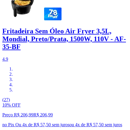
Fritadeira Sem Óleo Air Fryer 3,5L,
Mondial, Preto/Prata, 1500W, 110V - AF-
35-BF
4.9
(27)
10% OFF
Preço R$ 206,99
R$
206
,
99
no Pix
Ou 4x de R$ 57,50 sem juros
ou
4
x de
R$ 57,50
sem juros