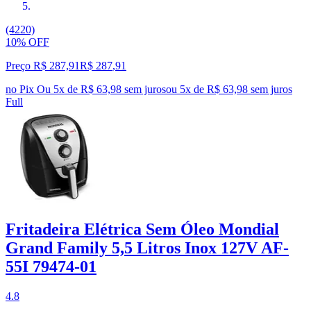
(4220)
10% OFF
Preço R$ 287,91
R$
287
,
91
no Pix
Ou 5x de R$ 63,98 sem juros
ou
5
x de
R$ 63,98
sem juros
Full
Fritadeira Elétrica Sem Óleo Mondial
Grand Family 5,5 Litros Inox 127V AF-
55I 79474-01
4.8