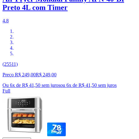
Preto 4L com Timer
4.8
(25511)
Preço R$ 249,00
R$
249
,
00
Ou 6x de R$ 41,50 sem juros
ou
6
x de
R$ 41,50
sem juros
Full