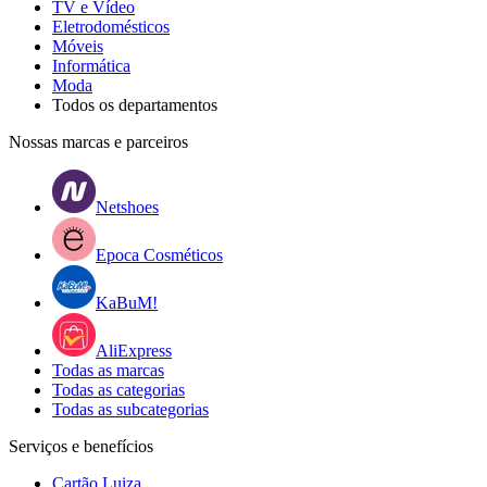
TV e Vídeo
Eletrodomésticos
Móveis
Informática
Moda
Todos os departamentos
Nossas marcas e parceiros
Netshoes
Epoca Cosméticos
KaBuM!
AliExpress
Todas as marcas
Todas as categorias
Todas as subcategorias
Serviços e benefícios
Cartão Luiza