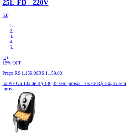
25L-FD - 220V
5.0
(7)
15% OFF
Preço R$ 1.159,00
R$
1.159
,
00
no Pix
Ou 10x de R$ 136,35 sem juros
ou
10
x de
R$ 136,35
sem
juros