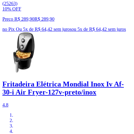
(25263)
10% OFF
Preço R$ 289,90
R$
289
,
90
no Pix
Ou 5x de R$ 64,42 sem juros
ou
5
x de
R$ 64,42
sem juros
Fritadeira Elétrica Mondial Inox Iv Af-
30-i Air Fryer-127v-preto/inox
4.8