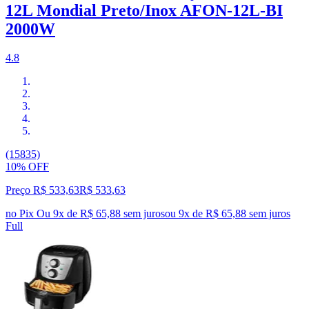
12L Mondial Preto/Inox AFON-12L-BI
2000W
4.8
(15835)
10% OFF
Preço R$ 533,63
R$
533
,
63
no Pix
Ou 9x de R$ 65,88 sem juros
ou
9
x de
R$ 65,88
sem juros
Full