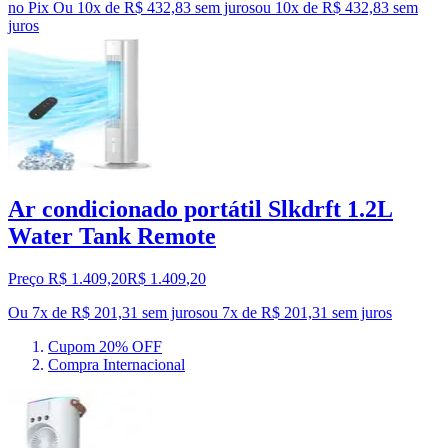
no Pix
Ou 10x de R$ 432,83 sem juros
ou
10
x de
R$ 432,83
sem
juros
Ar condicionado portátil Slkdrft 1.2L
Water Tank Remote
Preço R$ 1.409,20
R$
1.409
,
20
Ou 7x de R$ 201,31 sem juros
ou
7
x de
R$ 201,31
sem juros
Cupom 20% OFF
Compra Internacional