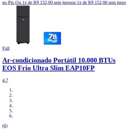
no Pix
Ou 1x de R$ 152,00 sem juros
ou
1
x de
R$ 152,00
sem juros
Full
Ar-condicionado Portátil 10.000 BTUs
EOS Frio Ultra Slim EAP10FP
4.7
(6)