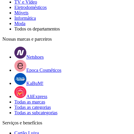
TV e Vídeo
Eletrodomésticos
Móveis
Informática
Moda
Todos os departamentos
Nossas marcas e parceiros
Netshoes
Epoca Cosméticos
KaBuM!
AliExpress
Todas as marcas
Todas as categorias
Todas as subcategorias
Serviços e benefícios
Cartão Luiza