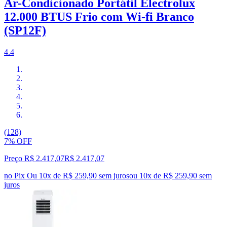
Ar-Condicionado Portátil Electrolux
12.000 BTUS Frio com Wi-fi Branco
(SP12F)
4.4
(128)
7% OFF
Preço R$ 2.417,07
R$
2.417
,
07
no Pix
Ou 10x de R$ 259,90 sem juros
ou
10
x de
R$ 259,90
sem
juros