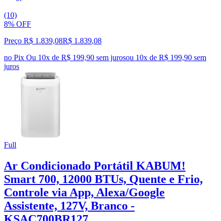
(10)
8% OFF
Preço R$ 1.839,08
R$
1.839
,
08
no Pix
Ou 10x de R$ 199,90 sem juros
ou
10
x de
R$ 199,90
sem
juros
Full
Ar Condicionado Portátil KABUM!
Smart 700, 12000 BTUs, Quente e Frio,
Controle via App, Alexa/Google
Assistente, 127V, Branco -
KSAC700BR127