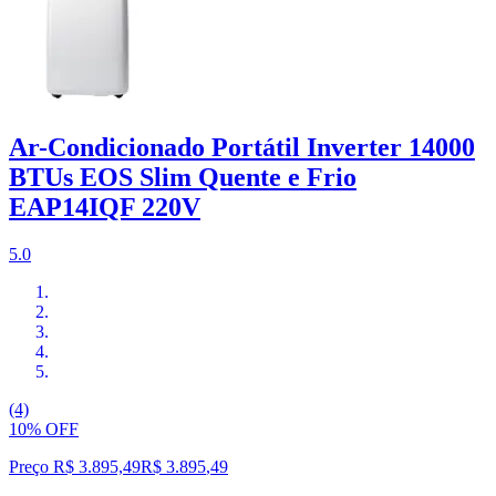
Ar-Condicionado Portátil Inverter 14000
BTUs EOS Slim Quente e Frio
EAP14IQF 220V
5.0
(4)
10% OFF
Preço R$ 3.895,49
R$
3.895
,
49