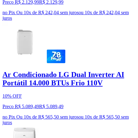
Preço R$ 2.129,99
R$
2.129
,
99
no Pix
Ou 10x de R$ 242,04 sem juros
ou
10
x de
R$ 242,04
sem
juros
Ar Condicionado LG Dual Inverter AI
Portátil 14.000 BTUs Frio 110V
10% OFF
Preço R$ 5.089,49
R$
5.089
,
49
no Pix
Ou 10x de R$ 565,50 sem juros
ou
10
x de
R$ 565,50
sem
juros