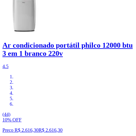
Ar condicionado portátil philco 12000 btu
3 em 1 branco 220v
4.5
(44)
10% OFF
Preço R$ 2.616,30
R$
2.616
,
30