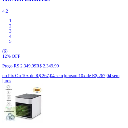
4.2
(6)
12% OFF
Preço R$ 2.349,99
R$
2.349
,
99
no Pix
Ou 10x de R$ 267,04 sem juros
ou
10
x de
R$ 267,04
sem
juros