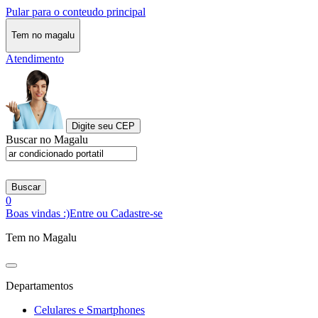
Pular para o conteudo principal
Tem no magalu
Atendimento
Digite seu CEP
Buscar no Magalu
Buscar
0
Boas vindas :)
Entre ou Cadastre-se
Tem no Magalu
Departamentos
Celulares e Smartphones