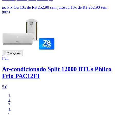
no Pix
Ou 10x de R$ 252,90 sem juros
ou
10
x de
R$ 252,90
sem
juros
+ 2 opções
Full
Ar-condicionado Split 12000 BTUs Philco
Frio PAC12FI
5.0