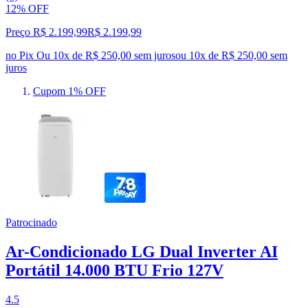
12% OFF
Preço R$ 2.199,99
R$
2.199
,
99
no Pix
Ou 10x de R$ 250,00 sem juros
ou
10
x de
R$ 250,00
sem
juros
Cupom 1% OFF
Patrocinado
Ar-Condicionado LG Dual Inverter AI
Portátil 14.000 BTU Frio 127V
4.5