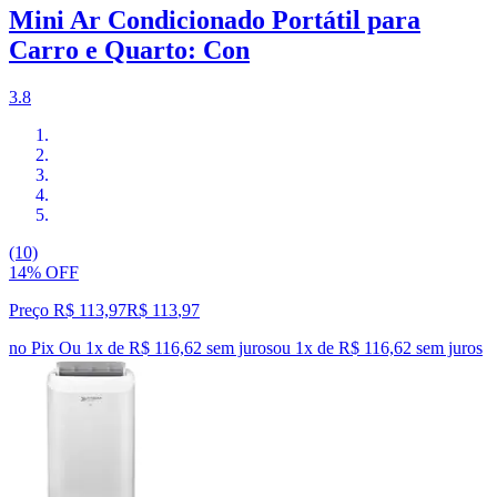
Mini Ar Condicionado Portátil para
Carro e Quarto: Con
3.8
(10)
14% OFF
Preço R$ 113,97
R$
113
,
97
no Pix
Ou 1x de R$ 116,62 sem juros
ou
1
x de
R$ 116,62
sem juros