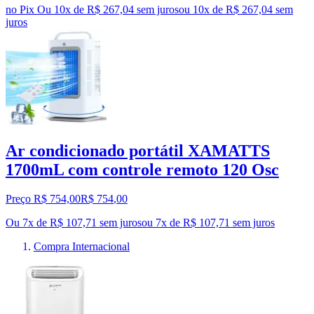
no Pix
Ou 10x de R$ 267,04 sem juros
ou
10
x de
R$ 267,04
sem
juros
Ar condicionado portátil XAMATTS
1700mL com controle remoto 120 Osc
Preço R$ 754,00
R$
754
,
00
Ou 7x de R$ 107,71 sem juros
ou
7
x de
R$ 107,71
sem juros
Compra Internacional