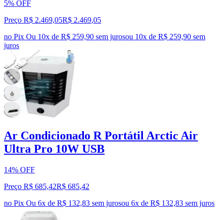
5% OFF
Preço R$ 2.469,05
R$
2.469
,
05
no Pix
Ou 10x de R$ 259,90 sem juros
ou
10
x de
R$ 259,90
sem
juros
Ar Condicionado R Portátil Arctic Air
Ultra Pro 10W USB
14% OFF
Preço R$ 685,42
R$
685
,
42
no Pix
Ou 6x de R$ 132,83 sem juros
ou
6
x de
R$ 132,83
sem juros