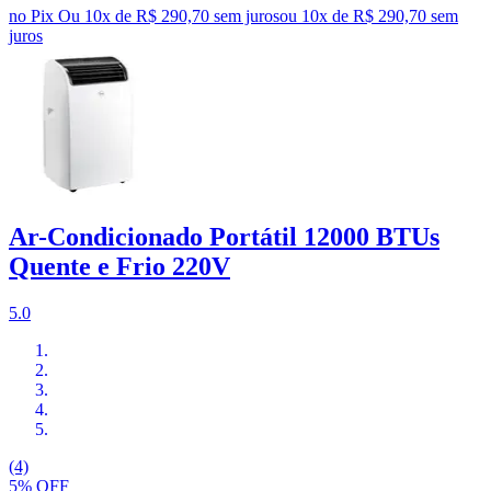
no Pix
Ou 10x de R$ 290,70 sem juros
ou
10
x de
R$ 290,70
sem
juros
Ar-Condicionado Portátil 12000 BTUs
Quente e Frio 220V
5.0
(4)
5% OFF