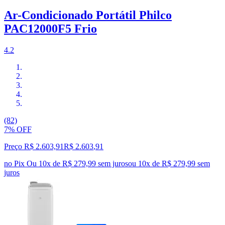
Ar-Condicionado Portátil Philco
PAC12000F5 Frio
4.2
(82)
7% OFF
Preço R$ 2.603,91
R$
2.603
,
91
no Pix
Ou 10x de R$ 279,99 sem juros
ou
10
x de
R$ 279,99
sem
juros