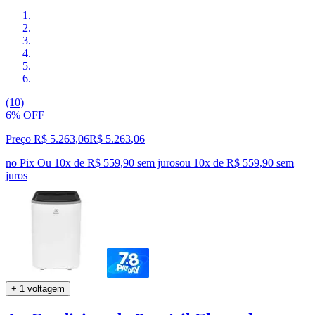
(10)
6% OFF
Preço R$ 5.263,06
R$
5.263
,
06
no Pix
Ou 10x de R$ 559,90 sem juros
ou
10
x de
R$ 559,90
sem
juros
+ 1 voltagem