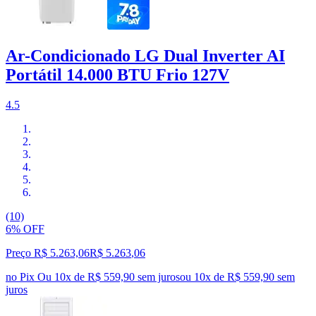
Ar-Condicionado LG Dual Inverter AI
Portátil 14.000 BTU Frio 127V
4.5
(10)
6% OFF
Preço R$ 5.263,06
R$
5.263
,
06
no Pix
Ou 10x de R$ 559,90 sem juros
ou
10
x de
R$ 559,90
sem
juros