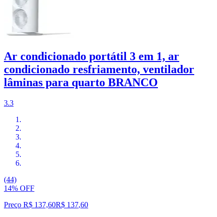
Ar condicionado portátil 3 em 1, ar
condicionado resfriamento, ventilador
lâminas para quarto BRANCO
3.3
(44)
14% OFF
Preço R$ 137,60
R$
137
,
60