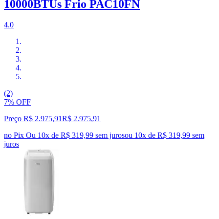
10000BTUs Frio PAC10FN
4.0
(2)
7% OFF
Preço R$ 2.975,91
R$
2.975
,
91
no Pix
Ou 10x de R$ 319,99 sem juros
ou
10
x de
R$ 319,99
sem
juros