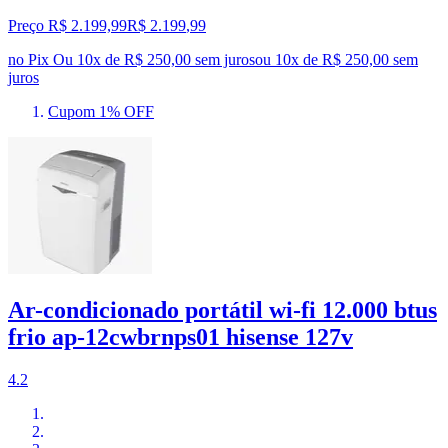
Preço R$ 2.199,99
R$
2.199
,
99
no Pix
Ou 10x de R$ 250,00 sem juros
ou
10
x de
R$ 250,00
sem
juros
Cupom 1% OFF
Ar-condicionado portátil wi-fi 12.000 btus
frio ap-12cwbrnps01 hisense 127v
4.2