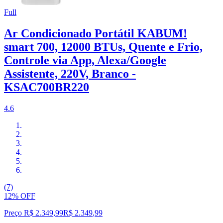
Full
Ar Condicionado Portátil KABUM!
smart 700, 12000 BTUs, Quente e Frio,
Controle via App, Alexa/Google
Assistente, 220V, Branco -
KSAC700BR220
4.6
(7)
12% OFF
Preço R$ 2.349,99
R$
2.349
,
99