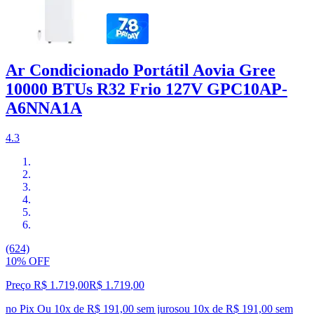
Ar Condicionado Portátil Aovia Gree
10000 BTUs R32 Frio 127V GPC10AP-
A6NNA1A
4.3
(624)
10% OFF
Preço R$ 1.719,00
R$
1.719
,
00
no Pix
Ou 10x de R$ 191,00 sem juros
ou
10
x de
R$ 191,00
sem