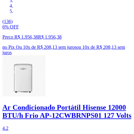
(136)
6% OFF
Preço R$ 1.956,38
R$
1.956
,
38
no Pix
Ou 10x de R$ 208,13 sem juros
ou
10
x de
R$ 208,13
sem
juros
Ar Condicionado Portátil Hisense 12000
BTU/h Frio AP-12CWBRNPS01 127 Volts
4.2