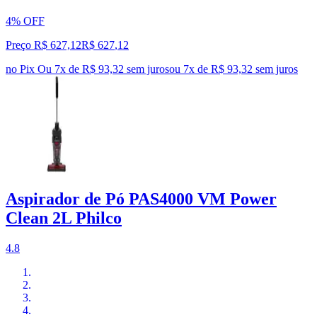
4% OFF
Preço R$ 627,12
R$
627
,
12
no Pix
Ou 7x de R$ 93,32 sem juros
ou
7
x de
R$ 93,32
sem juros
Aspirador de Pó PAS4000 VM Power
Clean 2L Philco
4.8