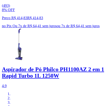
(493)
8% OFF
Preço R$ 414,83
R$
414
,
83
no Pix
Ou 7x de R$ 64,41 sem juros
ou
7
x de
R$ 64,41
sem juros
Aspirador de Pó Philco PH1100AZ 2 em 1
Rapid Turbo 1L 1250W
4.9