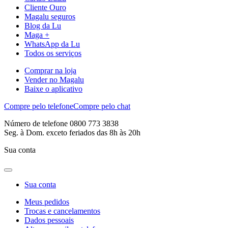
Cliente Ouro
Magalu seguros
Blog da Lu
Maga +
WhatsApp da Lu
Todos os serviços
Comprar na loja
Vender no Magalu
Baixe o aplicativo
Compre pelo telefone
Compre pelo chat
Número de telefone 0800 773 3838
Seg. à Dom. exceto feriados das 8h às 20h
Sua conta
Sua conta
Meus pedidos
Trocas e cancelamentos
Dados pessoais