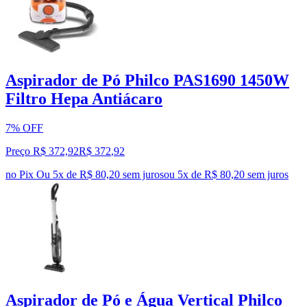
Aspirador de Pó Philco PAS1690 1450W
Filtro Hepa Antiácaro
7% OFF
Preço R$ 372,92
R$
372
,
92
no Pix
Ou 5x de R$ 80,20 sem juros
ou
5
x de
R$ 80,20
sem juros
Aspirador de Pó e Água Vertical Philco