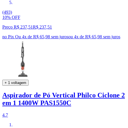
(493)
10% OFF
Preço R$ 237,51
R$
237
,
51
no Pix
Ou 4x de R$ 65,98 sem juros
ou
4
x de
R$ 65,98
sem juros
+ 1 voltagem
Aspirador de Pó Vertical Philco Ciclone 2
em 1 1400W PAS1550C
4.7