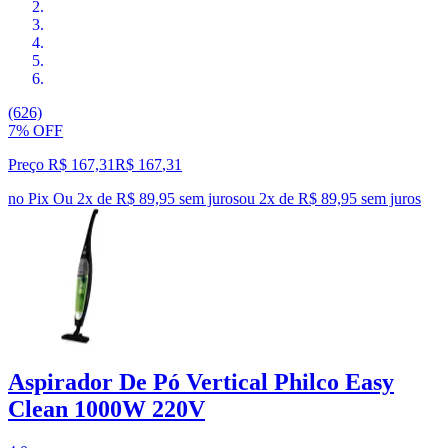
(626)
7% OFF
Preço R$ 167,31
R$
167
,
31
no Pix
Ou 2x de R$ 89,95 sem juros
ou
2
x de
R$ 89,95
sem juros
Aspirador De Pó Vertical Philco Easy
Clean 1000W 220V