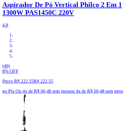
Aspirador De Pó Vertical Philco 2 Em 1
1300W PAS1450C 220V
4.8
(49)
8% OFF
Preço R$ 222,55
R$
222
,
55
no Pix
Ou 4x de R$ 60,48 sem juros
ou
4
x de
R$ 60,48
sem juros