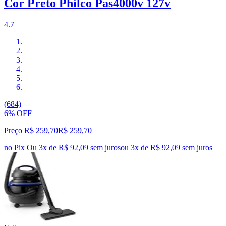
Cor Preto Philco Pas4000v 127v
4.7
(684)
6% OFF
Preço R$ 259,70
R$
259
,
70
no Pix
Ou 3x de R$ 92,09 sem juros
ou
3
x de
R$ 92,09
sem juros