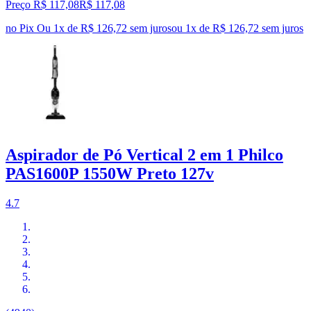
Preço R$ 117,08
R$
117
,
08
no Pix
Ou 1x de R$ 126,72 sem juros
ou
1
x de
R$ 126,72
sem juros
Aspirador de Pó Vertical 2 em 1 Philco
PAS1600P 1550W Preto 127v
4.7