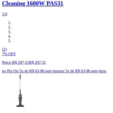
Cleaning 1600W PAS31
5.0
(2)
7% OFF
Preço R$ 297,51
R$
297
,
51
no Pix
Ou 5x de R$ 63,98 sem juros
ou
5
x de
R$ 63,98
sem juros