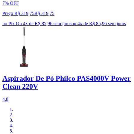
7% OFF
Preço R$ 319,75
R$
319
,
75
no Pix
Ou 4x de R$ 85,96 sem juros
ou
4
x de
R$ 85,96
sem juros
Aspirador De Pó Philco PAS4000V Power
Clean 220V
4.8