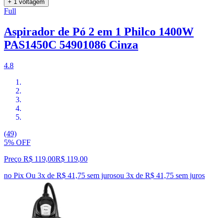
+ 1 voltagem
Full
Aspirador de Pó 2 em 1 Philco 1400W
PAS1450C 54901086 Cinza
4.8
(49)
5% OFF
Preço R$ 119,00
R$
119
,
00
no Pix
Ou 3x de R$ 41,75 sem juros
ou
3
x de
R$ 41,75
sem juros