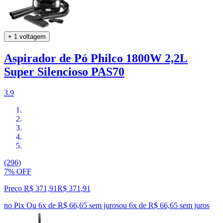
+ 1 voltagem
Aspirador de Pó Philco 1800W 2,2L
Super Silencioso PAS70
3.9
(296)
7% OFF
Preço R$ 371,91
R$
371
,
91
no Pix
Ou 6x de R$ 66,65 sem juros
ou
6
x de
R$ 66,65
sem juros