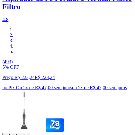
Filtro
4.8
(493)
5% OFF
Preço R$ 223,24
R$
223
,
24
no Pix
Ou 5x de R$ 47,00 sem juros
ou
5
x de
R$ 47,00
sem juros