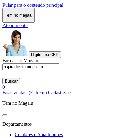
Pular para o conteudo principal
Tem no magalu
Atendimento
Digite seu CEP
Buscar no Magalu
Buscar
0
Boas vindas :)
Entre ou Cadastre-se
Tem no Magalu
Departamentos
Celulares e Smartphones