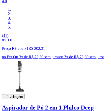
4.0
(41)
8% OFF
Preço R$ 202,31
R$
202
,
31
no Pix
Ou 3x de R$ 73,30 sem juros
ou
3
x de
R$ 73,30
sem juros
+ 1 voltagem
Aspirador de Pó 2 em 1 Philco Deep