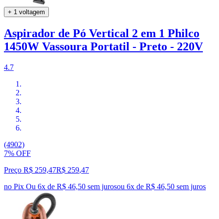
+ 1 voltagem
Aspirador de Pó Vertical 2 em 1 Philco
1450W Vassoura Portatil - Preto - 220V
4.7
(4902)
7% OFF
Preço R$ 259,47
R$
259
,
47
no Pix
Ou 6x de R$ 46,50 sem juros
ou
6
x de
R$ 46,50
sem juros