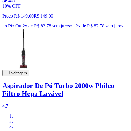
(4940)
10% OFF
Preço R$ 149,00
R$
149
,
00
no Pix
Ou 2x de R$ 82,78 sem juros
ou
2
x de
R$ 82,78
sem juros
+ 1 voltagem
Aspirador De Pó Turbo 2000w Philco
Filtro Hepa Lavável
4.7