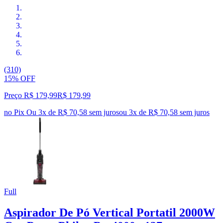
(310)
15% OFF
Preço R$ 179,99
R$
179
,
99
no Pix
Ou 3x de R$ 70,58 sem juros
ou
3
x de
R$ 70,58
sem juros
Full
Aspirador De Pó Vertical Portatil 2000W