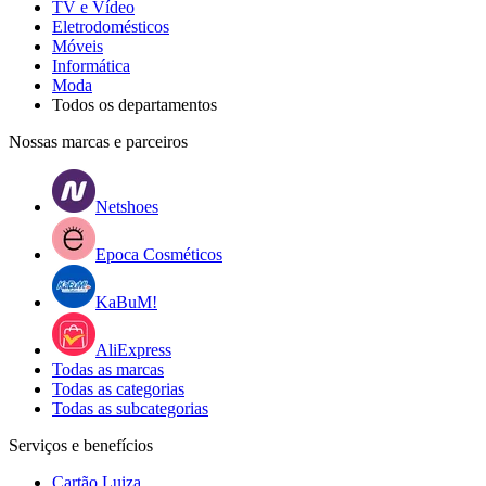
TV e Vídeo
Eletrodomésticos
Móveis
Informática
Moda
Todos os departamentos
Nossas marcas e parceiros
Netshoes
Epoca Cosméticos
KaBuM!
AliExpress
Todas as marcas
Todas as categorias
Todas as subcategorias
Serviços e benefícios
Cartão Luiza