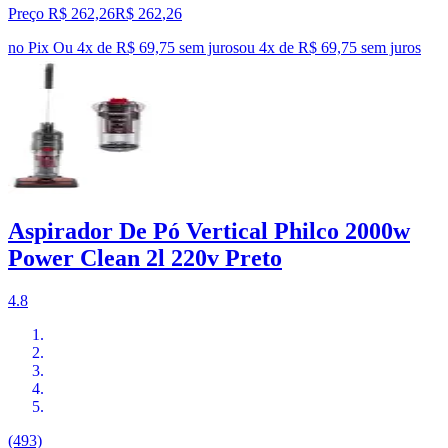
Preço R$ 262,26
R$
262
,
26
no Pix
Ou 4x de R$ 69,75 sem juros
ou
4
x de
R$ 69,75
sem juros
Aspirador De Pó Vertical Philco 2000w
Power Clean 2l 220v Preto
4.8
(493)