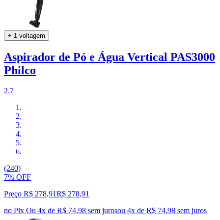
+ 1 voltagem
Aspirador de Pó e Água Vertical PAS3000
Philco
2.7
(240)
7% OFF
Preço R$ 278,91
R$
278
,
91
no Pix
Ou 4x de R$ 74,98 sem juros
ou
4
x de
R$ 74,98
sem juros