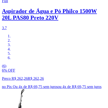
Full
Aspirador de Água e Pó Philco 1500W
20L PAS80 Preto 220V
3.7
(6)
6% OFF
Preço R$ 262,26
R$
262
,
26
no Pix
Ou 4x de R$ 69,75 sem juros
ou
4
x de
R$ 69,75
sem juros