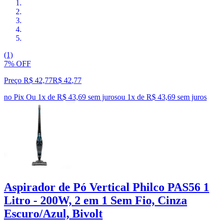
(1)
7% OFF
Preço R$ 42,77
R$
42
,
77
no Pix
Ou 1x de R$ 43,69 sem juros
ou
1
x de
R$ 43,69
sem juros
Aspirador de Pó Vertical Philco PAS56 1
Litro - 200W, 2 em 1 Sem Fio, Cinza
Escuro/Azul, Bivolt