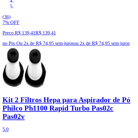
(36)
7% OFF
Preço R$ 139,41
R$
139
,
41
no Pix
Ou 2x de R$ 74,95 sem juros
ou
2
x de
R$ 74,95
sem juros
Kit 2 Filtros Hepa para Aspirador de Pó
Philco Ph1100 Rapid Turbo Pas02c
Pas02v
5.0