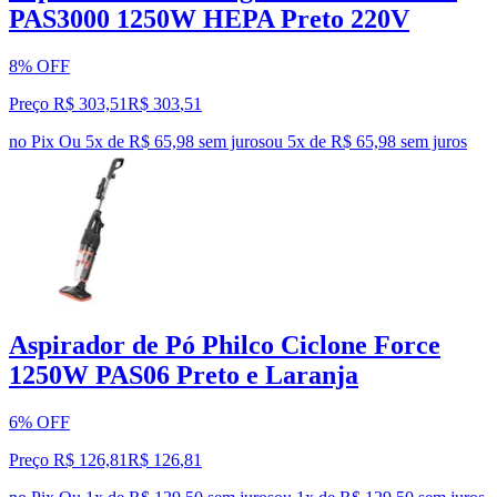
PAS3000 1250W HEPA Preto 220V
8% OFF
Preço R$ 303,51
R$
303
,
51
no Pix
Ou 5x de R$ 65,98 sem juros
ou
5
x de
R$ 65,98
sem juros
Aspirador de Pó Philco Ciclone Force
1250W PAS06 Preto e Laranja
6% OFF
Preço R$ 126,81
R$
126
,
81