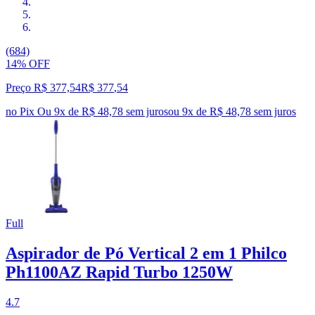
(684)
14% OFF
Preço R$ 377,54
R$
377
,
54
no Pix
Ou 9x de R$ 48,78 sem juros
ou
9
x de
R$ 48,78
sem juros
Full
Aspirador de Pó Vertical 2 em 1 Philco
Ph1100AZ Rapid Turbo 1250W
4.7