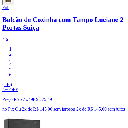
Full
Balcão de Cozinha com Tampo Luciane 2
Portas Suíça
4.6
(146)
5% OFF
Preço R$ 275,49
R$
275
,
49
no Pix
Ou 2x de R$ 145,00 sem juros
ou
2
x de
R$ 145,00
sem juros