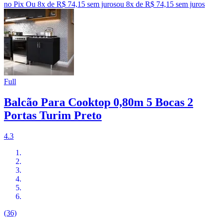
no Pix
Ou 8x de R$ 74,15 sem juros
ou
8
x de
R$ 74,15
sem juros
Full
Balcão Para Cooktop 0,80m 5 Bocas 2
Portas Turim Preto
4.3
(36)