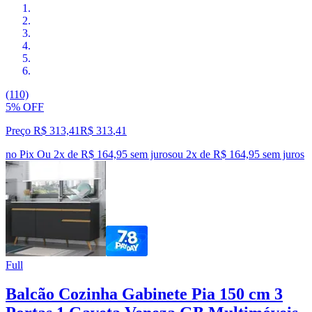
(110)
5% OFF
Preço R$ 313,41
R$
313
,
41
no Pix
Ou 2x de R$ 164,95 sem juros
ou
2
x de
R$ 164,95
sem juros
Full
Balcão Cozinha Gabinete Pia 150 cm 3