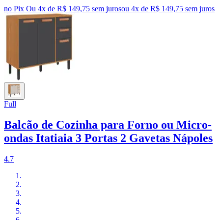
no Pix
Ou 4x de R$ 149,75 sem juros
ou
4
x de
R$ 149,75
sem juros
Full
Balcão de Cozinha para Forno ou Micro-
ondas Itatiaia 3 Portas 2 Gavetas Nápoles
4.7