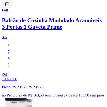
Full
Balcão de Cozinha Modulado Aramóveis
3 Portas 1 Gaveta Prime
3.6
(24)
10% OFF
Preço R$ 294,29
R$
294
,
29
no Pix
Ou 2x de R$ 163,50 sem juros
ou
2
x de
R$ 163,50
sem juros