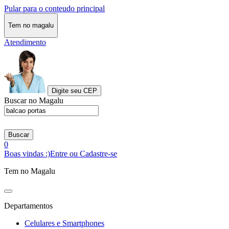
Pular para o conteudo principal
Tem no magalu
Atendimento
Digite seu CEP
Buscar no Magalu
Buscar
0
Boas vindas :)
Entre ou Cadastre-se
Tem no Magalu
Departamentos
Celulares e Smartphones