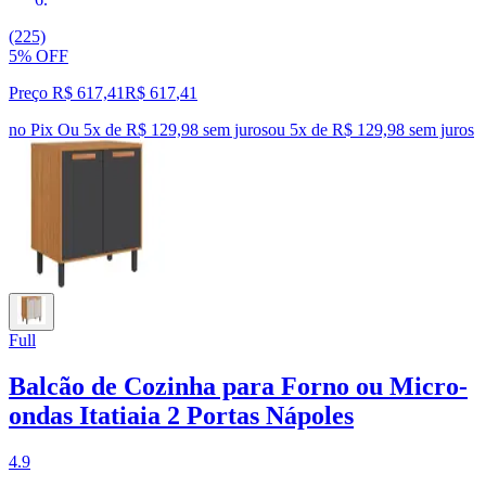
(225)
5% OFF
Preço R$ 617,41
R$
617
,
41
no Pix
Ou 5x de R$ 129,98 sem juros
ou
5
x de
R$ 129,98
sem juros
Full
Balcão de Cozinha para Forno ou Micro-
ondas Itatiaia 2 Portas Nápoles
4.9