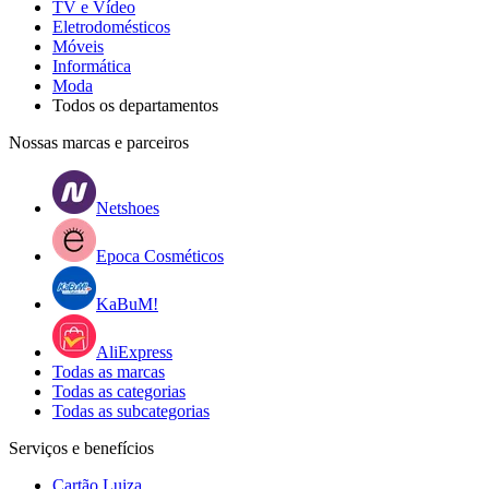
TV e Vídeo
Eletrodomésticos
Móveis
Informática
Moda
Todos os departamentos
Nossas marcas e parceiros
Netshoes
Epoca Cosméticos
KaBuM!
AliExpress
Todas as marcas
Todas as categorias
Todas as subcategorias
Serviços e benefícios
Cartão Luiza