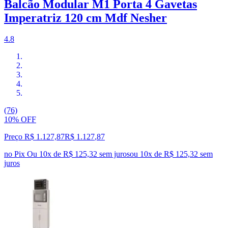
Balcão Modular M1 Porta 4 Gavetas
Imperatriz 120 cm Mdf Nesher
4.8
(76)
10% OFF
Preço R$ 1.127,87
R$
1.127
,
87
no Pix
Ou 10x de R$ 125,32 sem juros
ou
10
x de
R$ 125,32
sem
juros