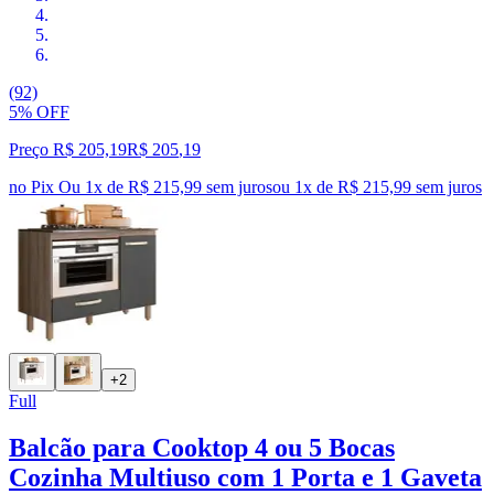
(92)
5% OFF
Preço R$ 205,19
R$
205
,
19
no Pix
Ou 1x de R$ 215,99 sem juros
ou
1
x de
R$ 215,99
sem juros
+2
Full
Balcão para Cooktop 4 ou 5 Bocas
Cozinha Multiuso com 1 Porta e 1 Gaveta