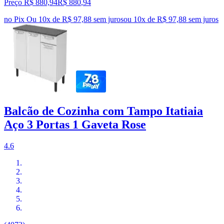
Preço R$ 880,94
R$
880
,
94
no Pix
Ou 10x de R$ 97,88 sem juros
ou
10
x de
R$ 97,88
sem juros
Balcão de Cozinha com Tampo Itatiaia
Aço 3 Portas 1 Gaveta Rose
4.6