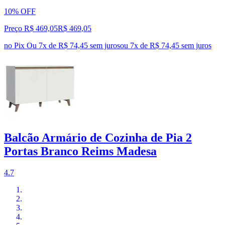
10% OFF
Preço R$ 469,05
R$
469
,
05
no Pix
Ou 7x de R$ 74,45 sem juros
ou
7
x de
R$ 74,45
sem juros
Balcão Armário de Cozinha de Pia 2
Portas Branco Reims Madesa
4.7