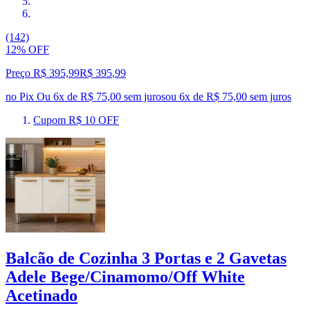
(142)
12% OFF
Preço R$ 395,99
R$
395
,
99
no Pix
Ou 6x de R$ 75,00 sem juros
ou
6
x de
R$ 75,00
sem juros
Cupom R$ 10 OFF
Balcão de Cozinha 3 Portas e 2 Gavetas
Adele Bege/Cinamomo/Off White
Acetinado