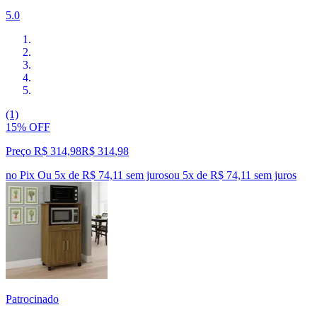
5.0
(1)
15% OFF
Preço R$ 314,98
R$
314
,
98
no Pix
Ou 5x de R$ 74,11 sem juros
ou
5
x de
R$ 74,11
sem juros
Patrocinado