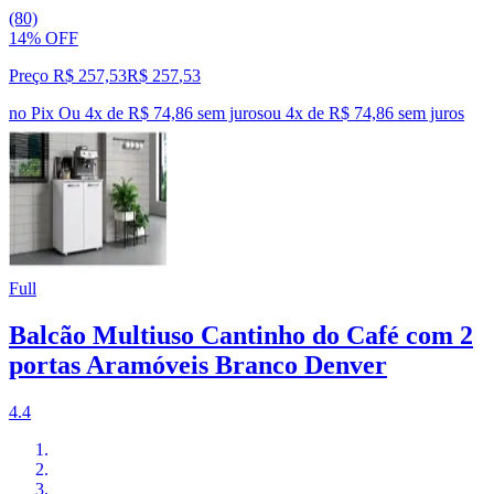
(80)
14% OFF
Preço R$ 257,53
R$
257
,
53
no Pix
Ou 4x de R$ 74,86 sem juros
ou
4
x de
R$ 74,86
sem juros
Full
Balcão Multiuso Cantinho do Café com 2
portas Aramóveis Branco Denver
4.4