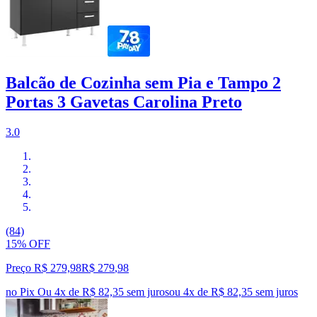
Balcão de Cozinha sem Pia e Tampo 2
Portas 3 Gavetas Carolina Preto
3.0
(84)
15% OFF
Preço R$ 279,98
R$
279
,
98
no Pix
Ou 4x de R$ 82,35 sem juros
ou
4
x de
R$ 82,35
sem juros