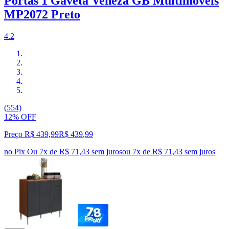
Portas 1 Gaveta Veneza GB Multimóveis
MP2072 Preto
4.2
(554)
12% OFF
Preço R$ 439,99
R$
439
,
99
no Pix
Ou 7x de R$ 71,43 sem juros
ou
7
x de
R$ 71,43
sem juros