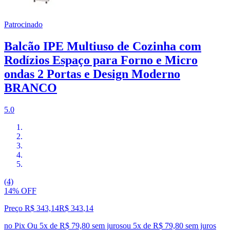
Patrocinado
Balcão IPE Multiuso de Cozinha com
Rodízios Espaço para Forno e Micro
ondas 2 Portas e Design Moderno
BRANCO
5.0
(4)
14% OFF
Preço R$ 343,14
R$
343
,
14
no Pix
Ou 5x de R$ 79,80 sem juros
ou
5
x de
R$ 79,80
sem juros