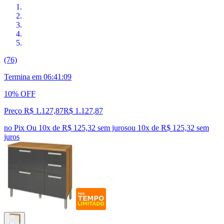
(76)
Termina em
06:41:08
10% OFF
Preço R$ 1.127,87
R$
1.127
,
87
no Pix
Ou 10x de R$ 125,32 sem juros
ou
10
x de
R$ 125,32
sem
juros