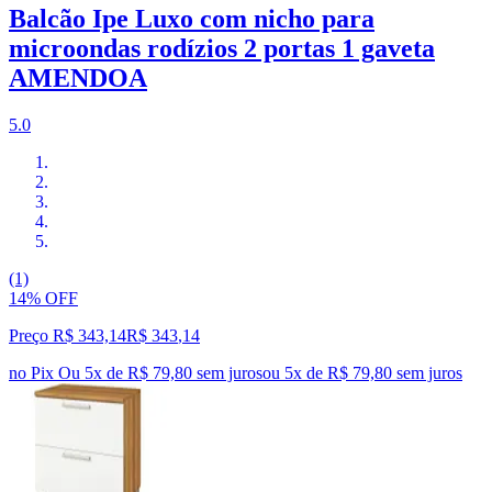
Balcão Ipe Luxo com nicho para
microondas rodízios 2 portas 1 gaveta
AMENDOA
5.0
(1)
14% OFF
Preço R$ 343,14
R$
343
,
14
no Pix
Ou 5x de R$ 79,80 sem juros
ou
5
x de
R$ 79,80
sem juros