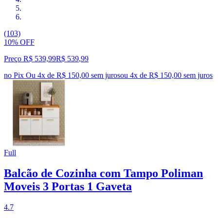
(103)
10% OFF
Preço R$ 539,99
R$
539
,
99
no Pix
Ou 4x de R$ 150,00 sem juros
ou
4
x de
R$ 150,00
sem juros
Full
Balcão de Cozinha com Tampo Poliman
Moveis 3 Portas 1 Gaveta
4.7