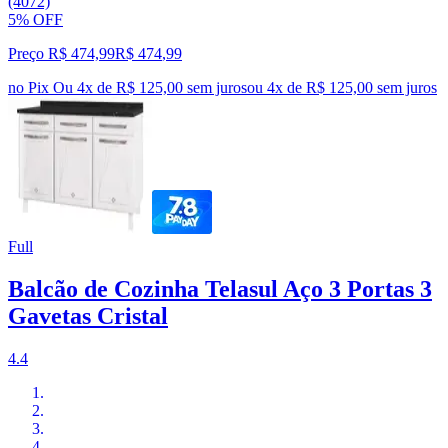
(4072)
5% OFF
Preço R$ 474,99
R$
474
,
99
no Pix
Ou 4x de R$ 125,00 sem juros
ou
4
x de
R$ 125,00
sem juros
Full
Balcão de Cozinha Telasul Aço 3 Portas 3
Gavetas Cristal
4.4