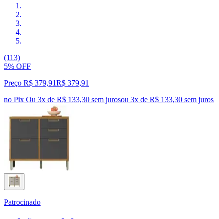
(113)
5% OFF
Preço R$ 379,91
R$
379
,
91
no Pix
Ou 3x de R$ 133,30 sem juros
ou
3
x de
R$ 133,30
sem juros
Patrocinado