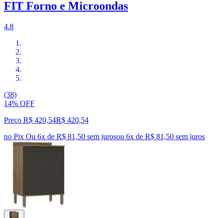
FIT Forno e Microondas
4.8
(38)
14% OFF
Preço R$ 420,54
R$
420
,
54
no Pix
Ou 6x de R$ 81,50 sem juros
ou
6
x de
R$ 81,50
sem juros