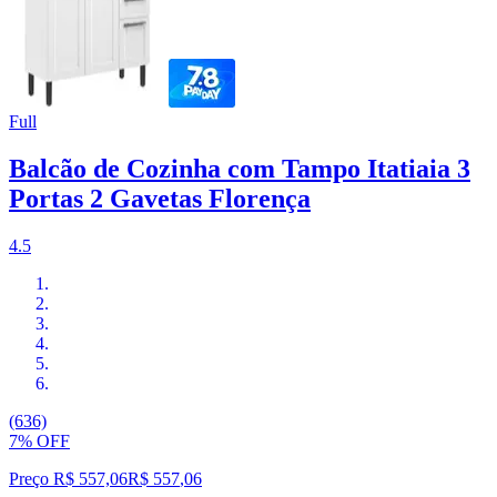
Full
Balcão de Cozinha com Tampo Itatiaia 3
Portas 2 Gavetas Florença
4.5
(636)
7% OFF
Preço R$ 557,06
R$
557
,
06